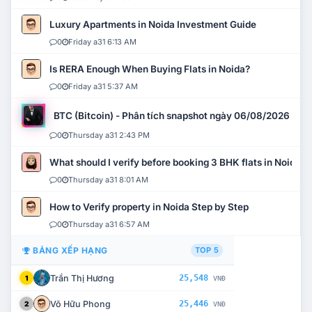
Luxury Apartments in Noida Investment Guide
0
Friday a31 6:13 AM
Is RERA Enough When Buying Flats in Noida?
0
Friday a31 5:37 AM
BTC (Bitcoin) - Phân tích snapshot ngày 06/08/2026
0
Thursday a31 2:43 PM
What should I verify before booking 3 BHK flats in Noida?
0
Thursday a31 8:01 AM
How to Verify property in Noida Step by Step
0
Thursday a31 6:57 AM
BẢNG XẾP HẠNG
TOP 5
Trần Thị Hương
25,548
1
VNĐ
Võ Hữu Phong
25,446
2
VNĐ