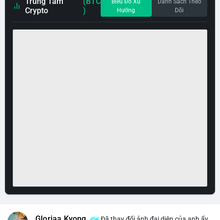
Trung Tâm
(BTC
Biểu Đồ Xu
Danh Sách Theo
Crypto
)
Hướng
Dõi
Gloriaa Kyong
Đã thay đổi ảnh đại diện của anh ấy