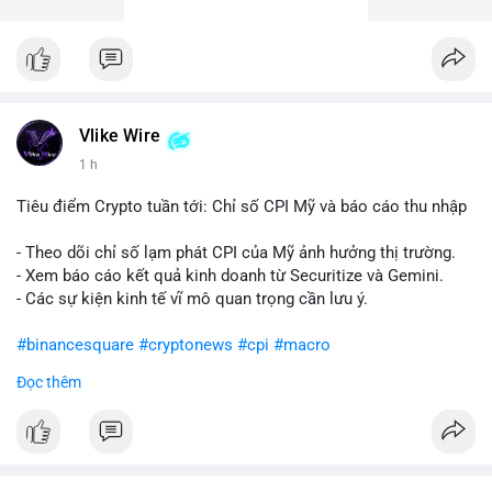
Vlike Wire
1 h
Tiêu điểm Crypto tuần tới: Chỉ số CPI Mỹ và báo cáo thu nhập
- Theo dõi chỉ số lạm phát CPI của Mỹ ảnh hưởng thị trường.
- Xem báo cáo kết quả kinh doanh từ Securitize và Gemini.
- Các sự kiện kinh tế vĩ mô quan trọng cần lưu ý.
#binancesquare
#cryptonews
#cpi
#macro
Đọc thêm
$btc $eth
#vlikevn
#titanbot
📰 Nguồn: CoinDesk