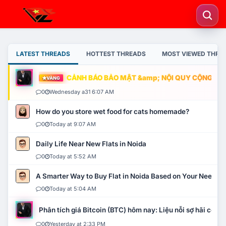
LATEST THREADS
HOTTEST THREADS
MOST VIEWED THRE
CẢNH BÁO BẢO MẬT &amp; NỘI QUY CỘNG ĐỒNG
VÀNG
0
Wednesday a31 6:07 AM
How do you store wet food for cats homemade?
0
Today at 9:07 AM
Daily Life Near New Flats in Noida
0
Today at 5:52 AM
A Smarter Way to Buy Flat in Noida Based on Your Needs
0
Today at 5:04 AM
Phân tích giá Bitcoin (BTC) hôm nay: Liệu nỗi sợ hãi có mở 
0
Yesterday at 2:33 PM