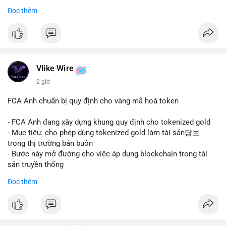
mảng thanh toán số.
Đọc thêm
#mastercard
#bvnk
#stablecoin
#cryptonews
#binancesquare
$btc $eth
#vlikevn
#titanbot
Vlike Wire
2 giờ
📰 Nguồn: CoinDesk
FCA Anh chuẩn bị quy định cho vàng mã hoá token
- FCA Anh đang xây dựng khung quy định cho tokenized gold
- Mục tiêu: cho phép dùng tokenized gold làm tài sản담보
trong thị trường bán buôn
- Bước này mở đường cho việc áp dụng blockchain trong tài
sản truyền thống
#binancesquare
#cryptonews
#tokenizedgold
#fca
#uk
Đọc thêm
$btc $eth
#vlikevn
#titanbot