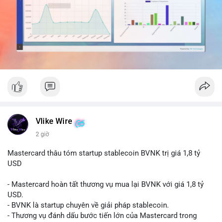
dịch đơn lẻ, đây có thể là hành động gom hàng vào ví lạnh để
tích lũy dài hạn.
Nhà đầu tư nhỏ lẻ nên theo dõi sát dòng tiền tiếp theo từ địa
chỉ nguồn. Nếu thấy dòng tiền đổ vào sàn giao dịch, cần thận
trọng với nhịp điều chỉnh ngắn hạn. Tránh hành động theo cảm
xúc, hãy chờ xác nhận hướng đi của dòng tiền trước khi đưa ra
quyết định vào lệnh.
#525btc
#cavoichuyentien
#btcmempool
#phantichonchain
#biendonggia
Vlike Wire
2 giờ
Mastercard thâu tóm startup stablecoin BVNK trị giá 1,8 tỷ
USD
- Mastercard hoàn tất thương vụ mua lại BVNK với giá 1,8 tỷ
USD.
- BVNK là startup chuyên về giải pháp stablecoin.
- Thương vụ đánh dấu bước tiến lớn của Mastercard trong