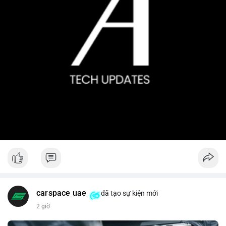
carspace uae
đã tạo sự kiện mới
2 giờ