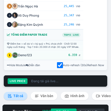
Trần Ngọc Hà
25,445
3
VNĐ
Võ Duy Phong
25,347
4
VNĐ
Đặng Kim Quỳnh
25,246
5
VNĐ
TỔNG ĐIỂM PAPER TRADE
TOP 5 · LIVE
Điểm live = số dư ví + ký quỹ + PnL chưa chốt · Chốt 12:00
ngày cuối tháng · Top 1 trên 20.000 đ nhận 30 ngày VIP Whale.
Demo123
6.359
1
đ
Hide Module
Diễn đàn
Auto-refresh (30s)
Refresh Now
Đang tải giá live...
LIVE PRICE
Tất cả
Văn bản
Hình ảnh
Video