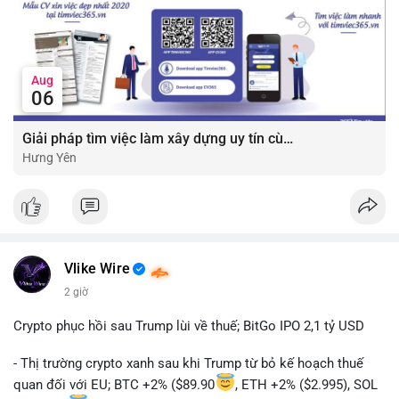
Aug
06
Giải pháp tìm việc làm xây dựng uy tín cùng mức lương thưởng hấp dẫn ?️
Hưng Yên
Vlike Wire
2 giờ
Crypto phục hồi sau Trump lùi về thuế; BitGo IPO 2,1 tỷ USD
- Thị trường crypto xanh sau khi Trump từ bỏ kế hoạch thuế
quan đối với EU; BTC +2% ($89.90
, ETH +2% ($2.995), SOL