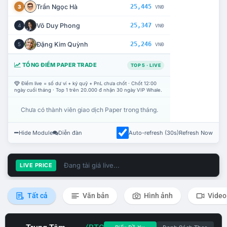
Trần Ngọc Hà
25,445
3
VNĐ
Võ Duy Phong
25,347
4
VNĐ
Đặng Kim Quỳnh
25,246
5
VNĐ
TỔNG ĐIỂM PAPER TRADE
TOP 5 · LIVE
Điểm live = số dư ví + ký quỹ + PnL chưa chốt · Chốt 12:00
ngày cuối tháng · Top 1 trên 20.000 đ nhận 30 ngày VIP Whale.
Chưa có thành viên giao dịch Paper trong tháng.
Hide Module
Diễn đàn
Auto-refresh (30s)
Refresh Now
Đang tải giá live...
LIVE PRICE
Tất cả
Văn bản
Hình ảnh
Video