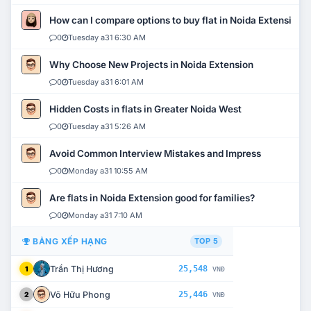
How can I compare options to buy flat in Noida Extension?
0
Tuesday a31 6:30 AM
Why Choose New Projects in Noida Extension
0
Tuesday a31 6:01 AM
Hidden Costs in flats in Greater Noida West
0
Tuesday a31 5:26 AM
Avoid Common Interview Mistakes and Impress
0
Monday a31 10:55 AM
Are flats in Noida Extension good for families?
0
Monday a31 7:10 AM
BẢNG XẾP HẠNG
TOP 5
Trần Thị Hương
25,548
1
VNĐ
Võ Hữu Phong
25,446
2
VNĐ