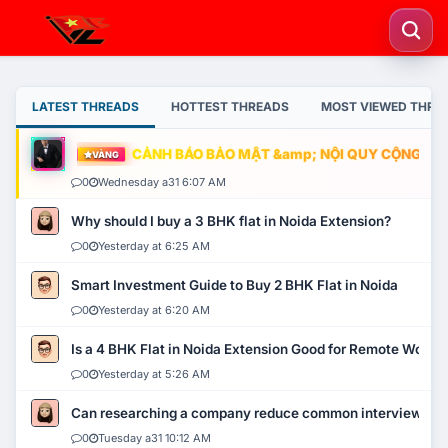
LATEST THREADS
HOTTEST THREADS
MOST VIEWED THRE
CẢNH BÁO BẢO MẬT &amp; NỘI QUY CỘNG ĐỒNG
VÀNG
0
Wednesday a31 6:07 AM
Why should I buy a 3 BHK flat in Noida Extension?
0
Yesterday at 6:25 AM
Smart Investment Guide to Buy 2 BHK Flat in Noida
0
Yesterday at 6:20 AM
Is a 4 BHK Flat in Noida Extension Good for Remote Work?
0
Yesterday at 5:26 AM
Can researching a company reduce common interview mi
0
Tuesday a31 10:12 AM