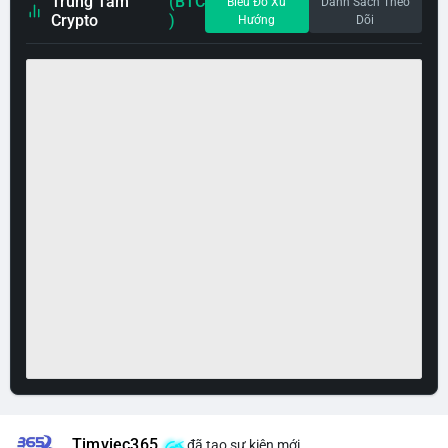
Trung Tâm
(BTC
Biểu Đồ Xu
Danh Sách Theo
Crypto
)
Hướng
Dõi
Timviec365
đã tạo sự kiện mới