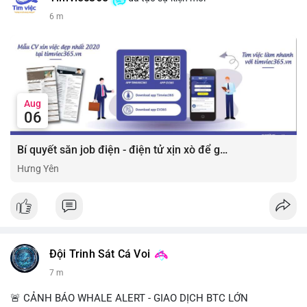
6 m
Aug
06
Bí quyết săn job điện - điện tử xịn xò để gia tăng thu nhập ⚡
Hưng Yên
Đội Trinh Sát Cá Voi
7 m
🚨 CẢNH BÁO WHALE ALERT - GIAO DỊCH BTC LỚN