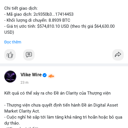
Chi tiết giao dịch:
- Mã giao dịch: 2c9350b3...17414453
- Khối lượng di chuyển: 8.8939 BTC
- Giá trị ước tính: $574,810.10 USD (theo thị giá $64,630.00
USD)
- Thời gian: 04:19:58 2026-08-06 UTC
Đọc thêm
Nhận định phân tích: Khối lượng 8.8939 BTC trị giá hơn nửa
triệu USD được di chuyển trong một giao dịch duy nhất cho
thấy dấu hiệu của một tổ chức hoặc cá nhân sở hữu lượng tài
sản lớn đang tái cơ cấu danh mục. Với mức giá hiện tại, hành
động này nghiêng về khả năng chuyển đến ví lạnh để tích trữ
Vlike Wire
dài hạn hơn là bán tháo, bởi nếu muốn thanh khoản ngay, cá
23 m
voi thường chia nhỏ giao dịch để tránh trượt giá. Tuy nhiên,
một phần nhỏ khối lượng này vẫn có thể được dùng để đặt
Kết quả có thể xảy ra cho Đề án Clarity của Thượng viện
lệnh trên sàn, tạo áp lực tâm lý ngắn hạn lên thị trường.
- Thượng viện chưa quyết định tiến hành Đề án Digital Asset
Lời khuyên: Nhà đầu tư nhỏ lẻ nên theo dõi thêm các giao dịch
Market Clarity Act.
tiếp theo từ cùng một địa chỉ nguồn để xác định rõ xu hướng.
- Cuộc nghỉ hè sắp tới làm tăng khả năng trì hoãn hoặc bỏ qua
Không nên hành động vội vàng dựa trên một giao dịch đơn lẻ,
dự thảo.