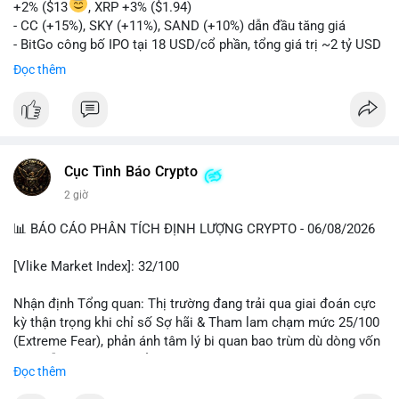
+2% ($13
, XRP +3% ($1.94)
- CC (+15%), SKY (+11%), SAND (+10%) dẫn đầu tăng giá
- BitGo công bố IPO tại 18 USD/cổ phần, tổng giá trị ~2 tỷ USD
- Vitalik Buterin đề xuất DVT staking bản địa để tăng cường
Đọc thêm
bảo mật và phi tập trung Ethereum
- Hong Kong phát hành giấy phép stablecoin mới với yêu cầu
tuân thủ nghiêm ngặt
- Nga xác định crypto là tài sản hợp pháp, tạo tiền lệ pháp lý
- Trump hy vọng ký vào luật cấu trúc thị trường crypto sớm
Cục Tình Báo Crypto
nonostante sự bất đồng trong Quốc hội
- Saga’s EVM blockchain ngừng hoạt động sau cuộc tấn công
2 giờ
7 triệu USD
📊 BÁO CÁO PHÂN TÍCH ĐỊNH LƯỢNG CRYPTO - 06/08/2026
- Steak ’n Shake cho phép nhân viên nhận lương một phần dưới
dạng Bitcoin
[Vlike Market Index]: 32/100
#binancesquare
#cryptonews
#btc
#eth
#sol
#xrp
#bitgo
#vitalikbuterin
#stablecoin
#hongkong
#russia
#trump
#saga
Nhận định Tổng quan: Thị trường đang trải qua giai đoán cực
#steaknshake
kỳ thận trọng khi chỉ số Sợ hãi & Tham lam chạm mức 25/100
(Extreme Fear), phản ánh tâm lý bi quan bao trùm dù dòng vốn
$btc $eth $sol $xrp $cc
#cc
$sky
#sky
$sand
#sand
DeFi vẫn cho thấy sự ổn định tương đối.
Đọc thêm
#vlikevn
#titanbot
Phân tích Dòng tiền DeFi (DefiLlama): Tổng TVL DeFi đạt