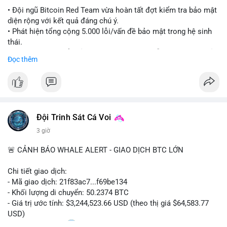
#ethereuml2
• Đội ngũ Bitcoin Red Team vừa hoàn tất đợt kiểm tra bảo mật
diện rộng với kết quả đáng chú ý.
• Phát hiện tổng cộng 5.000 lỗi/vấn đề bảo mật trong hệ sinh
thái.
• Các nhà phát triển cảnh báo về tình trạng hỗn loạn và các rủi
Đọc thêm
ro bảo mật đang bủa vây người dùng trong giai đoạn này.
#bitcoin
#cryptosecurity
#blockchain
#binancesquare
#btc
$btc
Đội Trinh Sát Cá Voi
#vlikevn
#titanbot
3 giờ
📰 Nguồn: Cointelegraph
🚨 CẢNH BÁO WHALE ALERT - GIAO DỊCH BTC LỚN
Chi tiết giao dịch:
- Mã giao dịch: 21f83ac7...f69be134
- Khối lượng di chuyển: 50.2374 BTC
- Giá trị ước tính: $3,244,523.66 USD (theo thị giá $64,583.77
USD)
- Thời gian: 01:20
1 2026-08-06 UTC