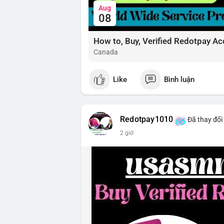
Aug
08
How to, Buy, Verified Redotpay Ac
Canada
Like
Bình luận
Redotpay1010
Đã thay đổi
2 giờ