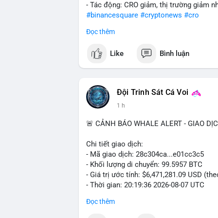
- Tác động: CRO giảm, thị trường giảm n
#binancesquare
#cryptonews
#cro
Đọc thêm
$cro
Like
Bình luận
#vlikevn
#titanbot
📰 Nguồn: CoinDesk
Đội Trinh Sát Cá Voi
1 h
🚨 CẢNH BÁO WHALE ALERT - GIAO DỊ
Chi tiết giao dịch:
- Mã giao dịch: 28c304ca...e01cc3c5
- Khối lượng di chuyển: 99.5957 BTC
- Giá trị ước tính: $6,471,281.09 USD (th
- Thời gian: 20:19:36 2026-08-07 UTC
Đọc thêm
Nhận định phân tích: Khối lượng 99.6 BTC
thấy dấu hiệu chuyển tiền quy mô lớn. V