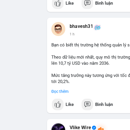
Like
Bình luận
thường gặp ở hai kịch bản: cá voi nạp lê
hoặc chuyển sang ví lạnh nhằm tích lũy 
lý thận trọng, giới đầu tư theo dõi sát d
BTC vào ví nóng sàn, khả năng cao là độn
bhavesh31
hoạt động, đó là tín hiệu gom hàng chiến
1 h
Lời khuyên: Nhà đầu tư nhỏ lẻ nên quan 
Bạn có biết thị trường hệ thống quản lý
tránh hành động theo cảm xúc. Xác minh đ
lệnh, ưu tiên quản trị rủi ro trong giai 
Theo dữ liệu mới nhất, quy mô thị trườn
lên 10,7 tỷ USD vào năm 2036.
#99dot6btc
#capvoichuyentien
#vilanhti
Mức tăng trưởng này tương ứng với tốc 
tới 20,2%.
Đọc thêm
Điều gì đang thúc đẩy sự tăng trưởng vư
sâu về xu hướng công nghệ và nhu cầu thị
Like
Bình luận
Vlike Wire