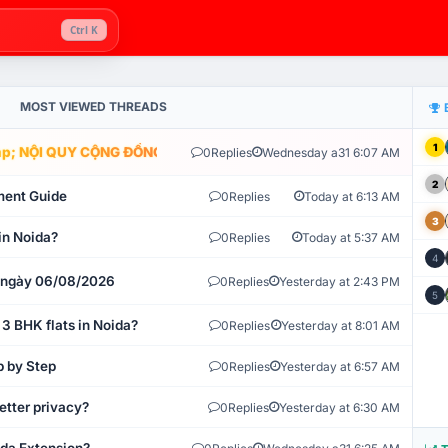
Ctrl K
MOST VIEWED THREADS
1
; NỘI QUY CỘNG ĐỒNG VLIKE.VN: HỆ THỐNG GIÁM SÁT TỰ ĐỘNG V
0
Replies
Wednesday a31 6:07 AM
2
ment Guide
0
Replies
Today at 6:13 AM
3
in Noida?
0
Replies
Today at 5:37 AM
4
t ngày 06/08/2026
0
Replies
Yesterday at 2:43 PM
5
 3 BHK flats in Noida?
0
Replies
Yesterday at 8:01 AM
p by Step
0
Replies
Yesterday at 6:57 AM
etter privacy?
0
Replies
Yesterday at 6:30 AM