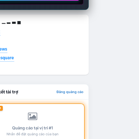
g ▁ ▂ ▃ ▄
t
news
esquare
ết tài trợ
Đăng quảng cáo
1
Quảng cáo tại vị trí #1
Nhấn để đặt quảng cáo của bạn