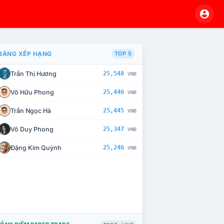
BẢNG XẾP HẠNG
TOP 5
Trần Thị Hương
25,548
VNĐ
À CHẾ TÀI XỬ LÝ VI PHẠM
Võ Hữu Phong
25,446
VNĐ
Trần Ngọc Hà
25,445
VNĐ
Võ Duy Phong
25,347
VNĐ
Đặng Kim Quỳnh
25,246
VNĐ