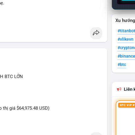
hẹ.
Xu hướn
#titanbo
#vlikevn
#crypto
#binanc
#btc
CH BTC LỚN
Liên k
BTC VIP #
eo thị giá $64,975.48 USD)
 chưa xác nhận, trị giá hơn 6.47 triệu USD, cho
ới mức giá BTC quanh vùng 65K USD, hành vi này