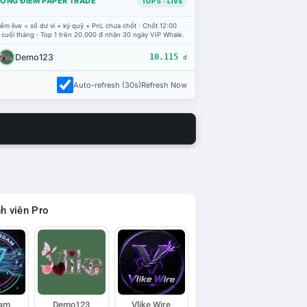
ỔNG ĐIỂM PAPER TRADE
TOP 5 · LIVE
ểm live = số dư ví + ký quỹ + PnL chưa chốt · Chốt 12:00
 cuối tháng · Top 1 trên 20.000 đ nhận 30 ngày VIP Whale.
Demo123
10.115
đ
Auto-refresh (30s)
Refresh Now
h viên Pro
eam
Demo123
Vlike Wire