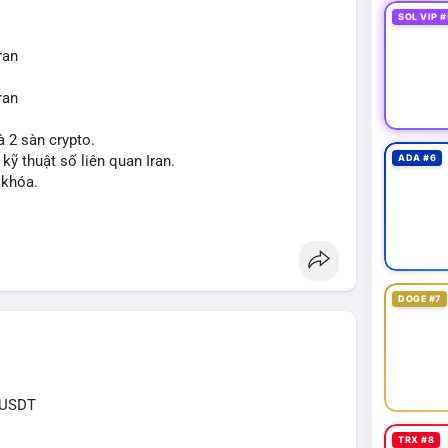
SOL VIP #
ran
ran
à 2 sàn crypto.
 kỹ thuật số liên quan Iran.
ADA #6
 khóa.
tăng áp lực pháp lý.
sanctions
#iran
DOGE #7
RUSDT
TRX #8