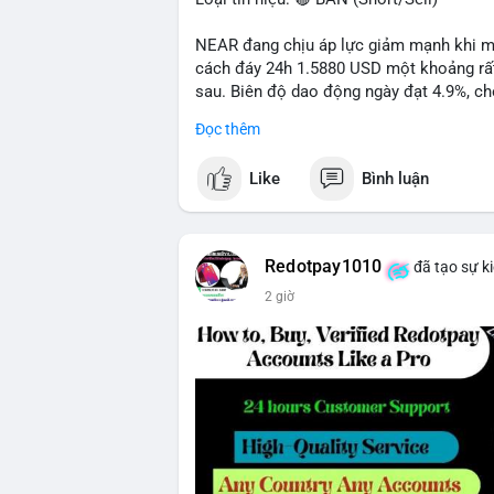
NEAR đang chịu áp lực giảm mạnh khi mất
cách đáy 24h 1.5880 USD một khoảng rất 
sau. Biên độ dao động ngày đạt 4.9%, ch
lượng giao dịch 10.29 triệu NEAR không 
Đọc thêm
đang tiếp diễn.
Like
Bình luận
Khuyến nghị giao dịch:
- Vùng Entry: 1.5910 - 1.5980
- Mục tiêu chốt lời (Take Profit - TP): TP
- Cắt lỗ (Stop Loss - SL): 1.6100
Redotpay1010
đã tạo sự k
2 giờ
Quản trị vốn chặt chẽ, chỉ vào lệnh với rủ
#shortnear
#near1
.59
#bearishnear
#sell