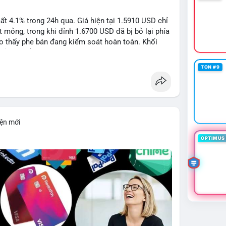
 4.1% trong 24h qua. Giá hiện tại 1.5910 USD chỉ
mỏng, trong khi đỉnh 1.6700 USD đã bị bỏ lại phía
o thấy phe bán đang kiểm soát hoàn toàn. Khối
đủ lớn để tạo lực đỡ, xác nhận xu hướng đi xuống
TON #9
1: 1.5700, TP2: 1.5500
iện mới
i ro tối đa 1-2% tài khoản cho mỗi vị thế.
OPTIMUS 
limit
#vlikenear