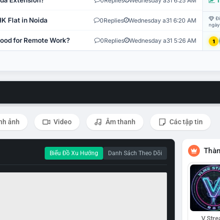
ida Extension?
0
Replies
Wednesday a31 6:25 AM
T
Đi
K Flat in Noida
0
Replies
Wednesday a31 6:20 AM
ngày
 Good for Remote Work?
0
Replies
Wednesday a31 5:26 AM
1
nh ảnh
Video
Âm thanh
Các tập tin
Thàn
Biểu Đồ Xu Hướng
Danh Sách Theo Dõi
V Str