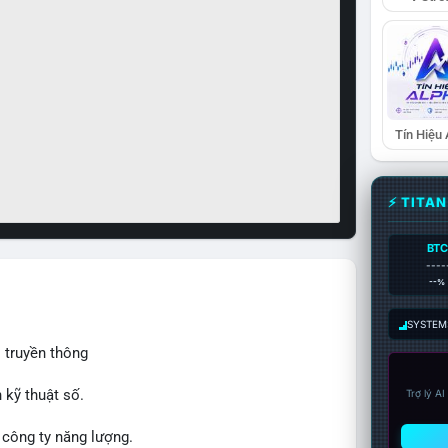
Tín Hiệu
⚡ TITA
BTC
----
--%
SYSTEM:
 truyền thông
 kỹ thuật số.
Trợ lý A
 công ty năng lượng.