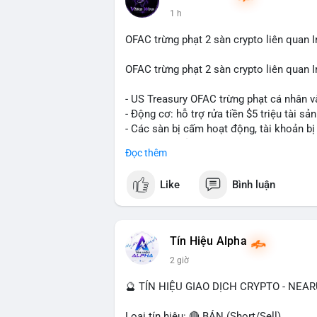
1 h
OFAC trừng phạt 2 sàn crypto liên quan I
OFAC trừng phạt 2 sàn crypto liên quan I
- US Treasury OFAC trừng phạt cá nhân v
- Động cơ: hỗ trợ rửa tiền $5 triệu tài sản
- Các sàn bị cấm hoạt động, tài khoản bị
- Tác động: rủi ro cho thị trường crypto, 
Đọc thêm
#binancesquare
#cryptonews
#ofac
#us
Like
Bình luận
$btc $eth
#vlikevn
#titanbot
Tín Hiệu Alpha
2 giờ
📰 Nguồn: Cointelegraph
🔮 TÍN HIỆU GIAO DỊCH CRYPTO - NEA
Loại tín hiệu: 🔴 BÁN (Short/Sell)