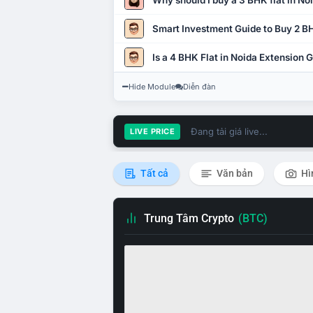
Why should I buy a 3 BHK flat in No
Smart Investment Guide to Buy 2 BH
Is a 4 BHK Flat in Noida Extension
Hide Module
Diễn đàn
Đang tải giá live...
LIVE PRICE
Tất cả
Văn bản
Hì
Trung Tâm Crypto
(BTC)