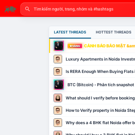
LATEST THREADS
HOTTEST THREADS
CẢNH BÁO BẢO MẬT &amp
VÀNG
Luxury Apartments in Noida Invest
Is RERA Enough When Buying Flats 
BTC (Bitcoin) - Phân tích snapsho
What should I verify before booking
How to Verify property in Noida Ste
Why does a 4 BHK flat Noida offer b