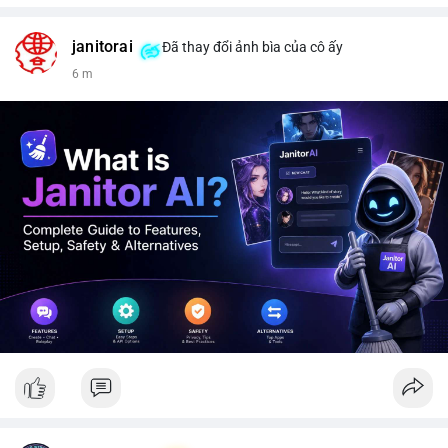
janitorai
Đã thay đổi ảnh bìa của cô ấy
6 m