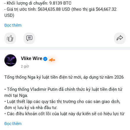
- Khối lượng di chuyển: 9.8139 BTC
- Giá trị ước tính: $634,635.88 USD (theo thị giá $64,667.32
USD)
- Thời gian: 10:19:26 2026-08-06 UTC
Đọc thêm
Nhận định phân tích:
Giao dịch 9.81 BTC trị giá hơn 634 nghìn USD được phát hiện
trong mempool chưa xác nhận. Khối lượng này ở mức trung
bình lớn, cho thấy cá nhân hoặc tổ chức sở hữu tài sản đáng
kể. Hành vi chuyển tiền vào khung giờ sáng sớm UTC thường
Vlike Wire
phản ánh hoạt động có chủ đích, có thể là tái phân bổ danh
2 giờ
mục hoặc chuẩn bị thanh khoản. Nếu điểm đến là ví sàn giao
dịch, áp lực bán ngắn hạn có thể hình thành. Ngược lại, nếu
Tổng thống Nga ký luật tiền điện tử mới, áp dụng từ năm 2026
dòng tiền đổ về ví lạnh, tín hiệu tích lũy dài hạn được củng cố.
Mức giá 64,667 USD là vùng nhạy cảm, nơi phe mua và phe bán
• Tổng thống Vladimir Putin đã chính thức ký luật tiền điện tử
đang giằng co. Tâm lý thị trường có thể phản ứng nhanh nếu
mới tại Nga.
giao dịch này đi kèm các lệnh chuyển lớn khác.
• Luật thiết lập các quy tắc thị trường cho các sàn giao dịch,
đơn vị lưu ký và nhà đầu tư.
Lời khuyên:
• Các điều khoản cốt lõi của luật này dự kiến sẽ có hiệu lực từ
Nhà đầu tư nhỏ lẻ nên theo dõi xác nhận giao dịch và hướng đi
tháng 9 năm 2026.
Đọc thêm
của dòng tiền trước khi hành động. Tránh vội vàng vào lệnh khi