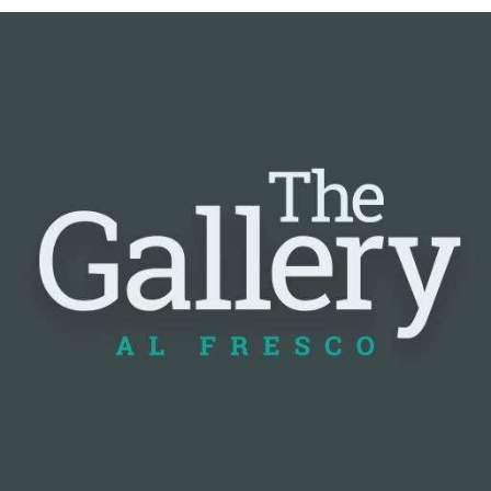
📰 Nguồn: Cointelegraph