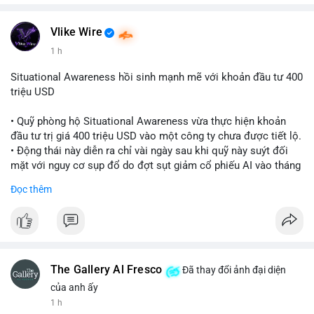
Vlike Wire
1 h
Situational Awareness hồi sinh mạnh mẽ với khoản đầu tư 400
triệu USD
• Quỹ phòng hộ Situational Awareness vừa thực hiện khoản
đầu tư trị giá 400 triệu USD vào một công ty chưa được tiết lộ.
• Động thái này diễn ra chỉ vài ngày sau khi quỹ này suýt đối
mặt với nguy cơ sụp đổ do đợt sụt giảm cổ phiếu AI vào tháng
7.
Đọc thêm
• Sự trở lại này đánh dấu bước phục hồi đáng chú ý của quỹ
sau giai đoạn khủng hoảng.
#cryptonews
#investment
#situationalawareness
#financenews
The Gallery Al Fresco
Đã thay đổi ảnh đại diện
$btc $eth
của anh ấy
1 h
#vlikevn
#titanbot