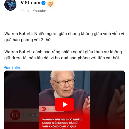
V Stream
11 m
·
Youtube
Warren Buffett: Nhiều người giàu nhưng không giàu vĩnh viễn vì
quá hảo phóng với 2 thứ
Warren Buffett cảnh báo rằng nhiều người giàu thực sự không
giữ được tài sản lâu dài vì họ quá hảo phóng với tiền và thời
gian. Quyên góp liên tục làm giảm vốn đầu tư, hạn chế lợi
Đọc thêm
nhuận tái đầu tư và suy giảm sức mạnh tăng trưởng danh mục.
Đối với nhà đầu tư crypto, giữ lại lợi nhuận để tái đầu tư vào
dự án tiềm năng quan trọng hơn chia sẻ quá mức. Cân bằng
đóng góp xã hội và bảo vệ tài sản giúp nhà đầu tư đạt được
bền vững tài chính mà Buffett đề cao.
🎥 Xem video trực tiếp tại:
Nguồn: KIEN THUC KINH TE