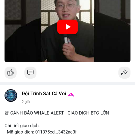
hệ thống thanh toán và tăng cường hiệu quả chính sách tiền tệ.
Việc triển khai CBDC hứa hẹn sẽ thay đổi diện mạo của hạ
tầng tài chính truyền thống, mang lại sự tiện lợi trong giao dịch
nhưng cũng đặt ra nhiều thách thức về quyền riêng tư và an
ninh mạng.
🎥 Xem video trực tiếp tại:
Nguồn: 5 Phút Crypto
Đội Trinh Sát Cá Voi
2 giờ
🚨 CẢNH BÁO WHALE ALERT - GIAO DỊCH BTC LỚN
Chi tiết giao dịch:
- Mã giao dịch: 011375ed...3432ac3f