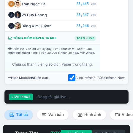
Trần Ngọc Hà
25,445
3
VNĐ
Võ Duy Phong
25,347
4
VNĐ
Đặng Kim Quỳnh
25,246
5
VNĐ
TỔNG ĐIỂM PAPER TRADE
TOP 5 · LIVE
Điểm live = số dư ví + ký quỹ + PnL chưa chốt · Chốt 12:00
ngày cuối tháng · Top 1 trên 20.000 đ nhận 30 ngày VIP Whale.
Chưa có thành viên giao dịch Paper trong tháng.
Hide Module
Diễn đàn
Auto-refresh (30s)
Refresh Now
Đang tải giá live...
LIVE PRICE
Tất cả
Văn bản
Hình ảnh
Video