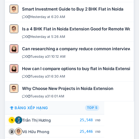
Smart Investment Guide to Buy 2 BHK Flat in Noida
0
Yesterday at 6:20 AM
Is a 4 BHK Flat in Noida Extension Good for Remote Work?
0
Yesterday at 5:26 AM
Can researching a company reduce common interview mi
0
Tuesday a31 10:12 AM
How can I compare options to buy flat in Noida Extension?
0
Tuesday a31 6:30 AM
Why Choose New Projects in Noida Extension
0
Tuesday a31 6:01 AM
BẢNG XẾP HẠNG
TOP 5
Trần Thị Hương
25,548
1
VNĐ
Võ Hữu Phong
25,446
2
VNĐ