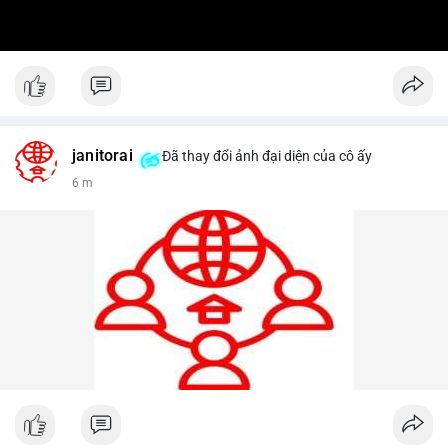
janitorai
Đã thay đổi ảnh đại diện của cô ấy
6 m