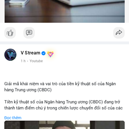
V Stream
1 h
·
Youtube
Giải mã khái niệm và vai trò của tiền kỹ thuật số của Ngân
hàng Trung ương (CBDC)
Tiền kỹ thuật số của Ngân hàng Trung ương (CBDC) đang trở
thành tâm điểm chú ý trong chiến lược chuyển đổi số của các
nền kinh tế toàn cầu. Khác với các loại tiền mã hóa phi tập
Đọc thêm
trung, CBDC là hình thức tiền pháp định được phát hành và
quản lý trực tiếp bởi Ngân hàng Trung ương nhằm tối ưu hóa