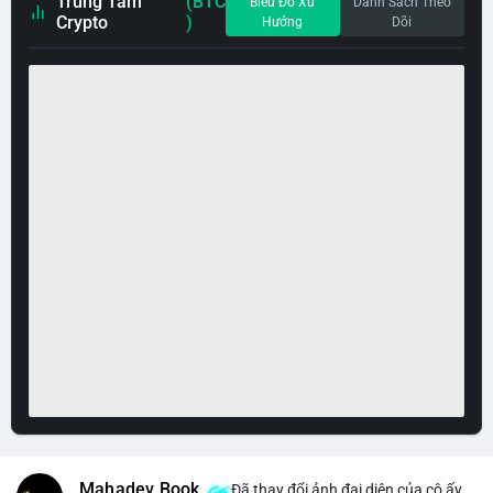
Trung Tâm
(BTC
Biểu Đồ Xu
Danh Sách Theo
Crypto
)
Hướng
Dõi
Mahadev Book
Đã thay đổi ảnh đại diện của cô ấy