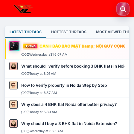
LATEST THREADS
HOTTEST THREADS
MOST VIEWED THRE
CẢNH BÁO BẢO MẬT &amp; NỘI QUY CỘNG ĐỒNG
VÀNG
0
Wednesday a31 6:07 AM
What should I verify before booking 3 BHK flats in Noida?
0
Today at 8:01 AM
How to Verify property in Noida Step by Step
0
Today at 6:57 AM
Why does a 4 BHK flat Noida offer better privacy?
0
Today at 6:30 AM
Why should I buy a 3 BHK flat in Noida Extension?
0
Yesterday at 6:25 AM