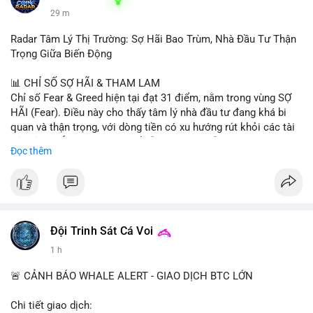
29 m
Radar Tâm Lý Thị Trường: Sợ Hãi Bao Trùm, Nhà Đầu Tư Thận
Trọng Giữa Biến Động
📊 CHỈ SỐ SỢ HÃI & THAM LAM
Chỉ số Fear & Greed hiện tại đạt 31 điểm, nằm trong vùng SỢ
HÃI (Fear). Điều này cho thấy tâm lý nhà đầu tư đang khá bi
quan và thận trọng, với dòng tiền có xu hướng rút khỏi các tài
sản rủi ro. Áp lực bán có thể vẫn còn tiếp diễn trong ngắn hạn,
Đọc thêm
nhưng đây cũng có thể là cơ hội cho những nhà đầu tư dài hạn.
📈 XU HƯỚNG TÌM KIẾM & THẢO LUẬN
• Trên CoinGecko, các đồng coin nổi bật gồm Pudgy Penguins
(PENGU), Tutorial (TUT), (PUMP), Cash Cat (CASHCAT), Fake
World Assets (FWA), Pepe (PEPE) và StonkBroker
Đội Trinh Sát Cá Voi
(STONKBROKER). Các token meme và mới nổi đang thu hút sự
1 h
chú ý.
• Tại Việt Nam, Google Trends cho thấy các chủ đề ngoài
🚨 CẢNH BÁO WHALE ALERT - GIAO DỊCH BTC LỚN
crypto như thời tiết, lịch cúp điện, và thể thao (Inter Miami vs
Monterrey) chiếm ưu thế, cho thấy sự quan tâm đến crypto
Chi tiết giao dịch: