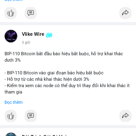
💡 NHẬN ĐỊNH & KHUYẾN NGHỊ
dòng tiền đổ vào sàn, hãy thận trọng với nhịp điều chỉnh ngắn
Tâm lý thị trường hiện tại đang nghiêng về sợ hãi, phản ánh sự
hạn. Không nên mua đuổi ở vùng giá hiện tại khi chưa rõ ý đồ
Nhận định phân tích: Một khối lượng 556.7 BTC trị giá hơn 36
không chắc chắn và biến động. Các nhà đầu tư nên thận trọng,
của cá voi. Quản lý chặt tỷ trọng danh mục, tránh đòn bẩy quá
triệu USD vừa được xác nhận trong mempool, cho thấy cá voi
tránh FOMO, và tập trung vào quản lý rủi ro. Trong ngắn hạn, thị
mức trong bối cảnh biến động mạnh.
đang thực hiện một động thái quy mô lớn. Với tỷ giá hiện tại,
trường có thể tiếp tục điều chỉnh, nhưng các tín hiệu tích cực
khối lượng này đủ sức tạo ra biến động giá ngắn hạn nếu được
từ dòng vốn ETF và sự quan tâm của tổ chức có thể hỗ trợ đà
#17dot4264btc
#chuyenvilanh
#aplucban
#giabtc64958
chuyển lên sàn giao dịch tập trung, làm gia tăng áp lực bán
Vlike Wire
phục hồi. Khuyến nghị theo dõi sát các mốc hỗ trợ quan trọng
#mempoolbtc
tiềm năng. Ngược lại, nếu dòng tiền được chuyển vào ví lạnh
3 giờ
và chờ đợi tín hiệu rõ ràng hơn trước khi gia tăng vị thế.
hoặc ví không lưu ký, đây có thể là hành vi tích lũy chiến lược
dài hạn của tổ chức lớn, phản ánh niềm tin vào xu hướng tăng
BIP-110 Bitcoin bắt đầu báo hiệu bắt buộc, hỗ trợ khai thác
📊 Nguồn: Radar Tâm Lý Thị Trường
giá. Cần theo dõi sát sao bước tiếp theo của dòng tiền này.
dưới 3%
Lời khuyên: Nhà đầu tư nhỏ lẻ nên thận trọng quan sát biến
- BIP-110 Bitcoin vào giai đoạn báo hiệu bắt buộc
động thanh khoản trong 24-48 giờ tới. Tránh hành động theo
- Hỗ trợ từ các nhà khai thác hiện dưới 3%
cảm xúc, hãy chờ xác nhận điểm đến của số BTC này trước khi
- Kiểm tra xem các node có thể duy trì thay đổi khi khai thác ít
điều chỉnh vị thế.
tham gia
- Thảo luận về phương án hard fork dự phòng nếu cần
Đọc thêm
#556btc
#36trusd
#cavoichuyentien
#aplucban
#tichluydaihan
$btc
#btc
#vlikevn
#titanbot