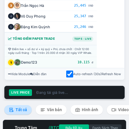
Trần Ngọc Hà
25,445
3
VNĐ
Võ Duy Phong
25,347
4
VNĐ
Đặng Kim Quỳnh
25,246
5
VNĐ
TỔNG ĐIỂM PAPER TRADE
TOP 5 · LIVE
Điểm live = số dư ví + ký quỹ + PnL chưa chốt · Chốt 12:00
ngày cuối tháng · Top 1 trên 20.000 đ nhận 30 ngày VIP Whale.
Demo123
10.115
1
đ
Hide Module
Diễn đàn
Auto-refresh (30s)
Refresh Now
Đang tải giá live...
LIVE PRICE
Tất cả
Văn bản
Hình ảnh
Video
Trung Tâm
(BTC
Biểu Đồ Xu
Danh Sách Theo