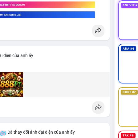
SOL VIP #
ADA #6
i diện của anh ấy
DOGE #7
Đã thay đổi ảnh đại diện của anh ấy
TRX #8