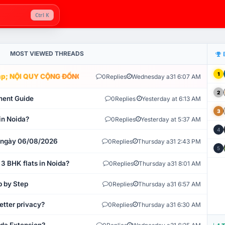
Ctrl K
MOST VIEWED THREADS
1
; NỘI QUY CỘNG ĐỒNG VLIKE.VN: HỆ THỐNG GIÁM SÁT TỰ ĐỘNG V
0
Replies
Wednesday a31 6:07 AM
2
ment Guide
0
Replies
Yesterday at 6:13 AM
3
in Noida?
0
Replies
Yesterday at 5:37 AM
4
t ngày 06/08/2026
0
Replies
Thursday a31 2:43 PM
5
 3 BHK flats in Noida?
0
Replies
Thursday a31 8:01 AM
p by Step
0
Replies
Thursday a31 6:57 AM
etter privacy?
0
Replies
Thursday a31 6:30 AM