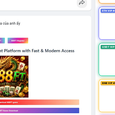
ETH VIP #
ìa của anh ấy
USDT VIP
BNB VIP 