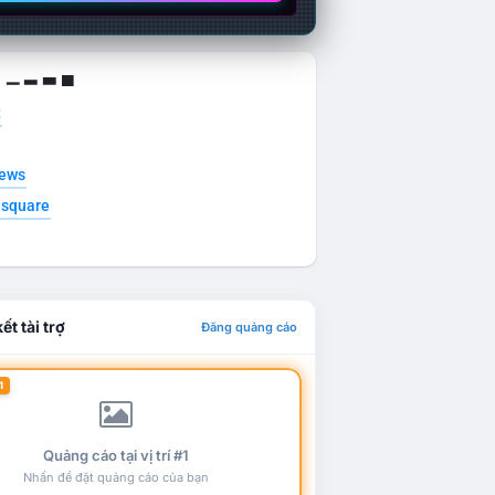
g ▁ ▂ ▃ ▄
t
news
esquare
ết tài trợ
Đăng quảng cáo
1
Quảng cáo tại vị trí #1
Nhấn để đặt quảng cáo của bạn