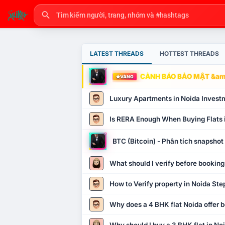
LATEST THREADS
HOTTEST THREADS
CẢNH BÁO BẢO MẬT &amp
VÀNG
Luxury Apartments in Noida Invest
Is RERA Enough When Buying Flats 
BTC (Bitcoin) - Phân tích snapsho
What should I verify before booking
How to Verify property in Noida Ste
Why does a 4 BHK flat Noida offer b