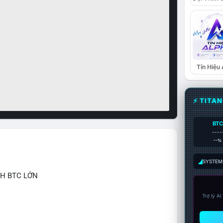
Tín Hiệu
⚡ TITA
BTC
----
--%
SYSTEM:
CH BTC LỚN
Trợ lý A