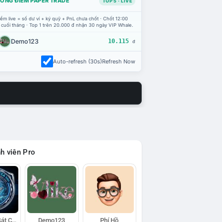
ỔNG ĐIỂM PAPER TRADE
TOP 5 · LIVE
ểm live = số dư ví + ký quỹ + PnL chưa chốt · Chốt 12:00
 cuối tháng · Top 1 trên 20.000 đ nhận 30 ngày VIP Whale.
Demo123
10.115
đ
Auto-refresh (30s)
Refresh Now
h viên Pro
Đội Trinh Sát Cá Voi
Demo123
Phí Hồ