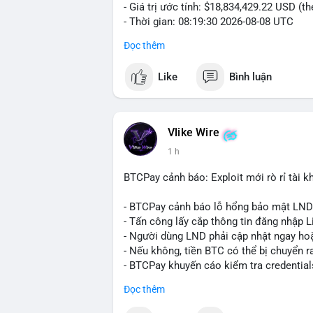
- Giá trị ước tính: $18,834,429.22 USD (t
- Thời gian: 08:19:30 2026-08-08 UTC
Đọc thêm
Nhận định phân tích:
Khối lượng gần 290 BTC tương đương gần
Like
Bình luận
chưa xác nhận cho thấy dấu hiệu của một
mục. Với mức giá hiện tại, động thái này
sàn hoặc chuyển vào ví lạnh để nắm giữ 
quyết định áp lực cung ngắn hạn lên thị 
Vlike Wire
xuất hiện dòng tiền lớn, nhưng chưa đủ
1 h
lệnh chuyển tiếp theo.
BTCPay cảnh báo: Exploit mới rò rỉ tài kh
Lời khuyên:
Nhà đầu tư nhỏ lẻ nên theo dõi sát các g
- BTCPay cảnh báo lỗ hổng bảo mật LND
định xu hướng rõ ràng hơn. Tránh hành độ
- Tấn công lấy cắp thông tin đăng nhập L
hợp với khối lượng giao dịch chung và bi
- Người dùng LND phải cập nhật ngay hoặ
- Nếu không, tiền BTC có thể bị chuyển r
#289btc
#chuyenvilon
#giaodichchuaxa
- BTCPay khuyến cáo kiểm tra credential
Đọc thêm
#binancesquare
#cryptonews
#btc