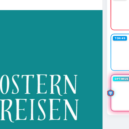
TON #9
OPTIMUS 