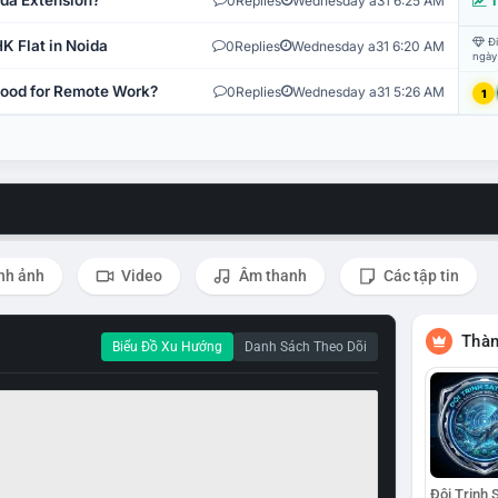
ida Extension?
0
Replies
Wednesday a31 6:25 AM
T
Đi
K Flat in Noida
0
Replies
Wednesday a31 6:20 AM
ngày
 Good for Remote Work?
0
Replies
Wednesday a31 5:26 AM
1
nh ảnh
Video
Âm thanh
Các tập tin
Thàn
Biểu Đồ Xu Hướng
Danh Sách Theo Dõi