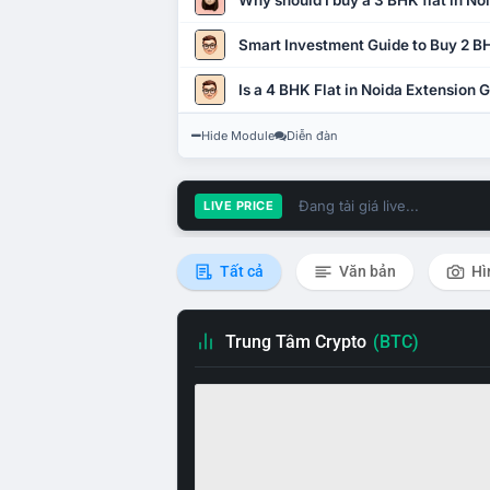
Why should I buy a 3 BHK flat in No
Smart Investment Guide to Buy 2 BH
Is a 4 BHK Flat in Noida Extension
Hide Module
Diễn đàn
Đang tải giá live...
LIVE PRICE
Tất cả
Văn bản
Hì
Trung Tâm Crypto
(BTC)