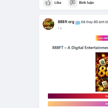
Like
Bình luận
$btc
#vlikevn
#titanbot
888ft org
Đã thay đổi ảnh b
📰 Nguồn: CoinDesk
1 h