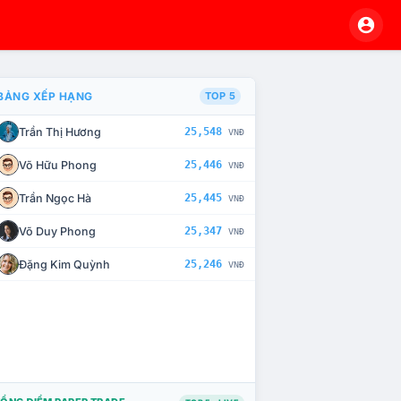
BẢNG XẾP HẠNG
TOP 5
Trần Thị Hương
25,548
VNĐ
À CHẾ TÀI XỬ LÝ VI PHẠM
Võ Hữu Phong
25,446
VNĐ
Trần Ngọc Hà
25,445
VNĐ
Võ Duy Phong
25,347
VNĐ
Đặng Kim Quỳnh
25,246
VNĐ