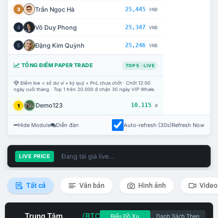
Trần Ngọc Hà
25,445
3
VNĐ
Võ Duy Phong
25,347
4
VNĐ
Đặng Kim Quỳnh
25,246
5
VNĐ
TỔNG ĐIỂM PAPER TRADE
TOP 5 · LIVE
Điểm live = số dư ví + ký quỹ + PnL chưa chốt · Chốt 12:00
ngày cuối tháng · Top 1 trên 20.000 đ nhận 30 ngày VIP Whale.
Demo123
10.115
1
đ
Hide Module
Diễn đàn
Auto-refresh (30s)
Refresh Now
Đang tải giá live...
LIVE PRICE
Tất cả
Văn bản
Hình ảnh
Video
Trung Tâm
(BTC
Biểu Đồ Xu
Danh Sách Theo