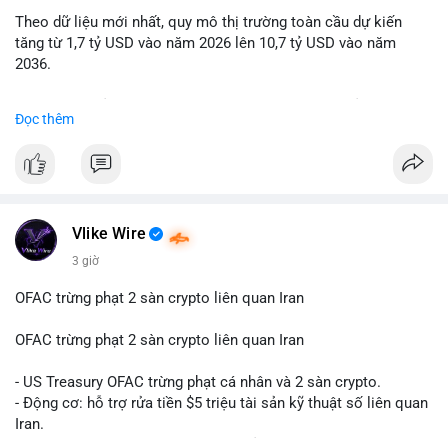
Theo dữ liệu mới nhất, quy mô thị trường toàn cầu dự kiến
Lời khuyên: Nhà đầu tư nhỏ lẻ nên quan sát thêm 2-4 giờ sau
tăng từ 1,7 tỷ USD vào năm 2026 lên 10,7 tỷ USD vào năm
khi giao dịch được xác nhận, tránh hành động theo cảm xúc.
2036.
Xác minh địa chỉ ví đích trước khi đưa ra quyết định vào lệnh,
ưu tiên quản trị rủi ro trong giai đoạn biến động mạnh.
Mức tăng trưởng này tương ứng với tốc độ tăng trưởng kép
Đọc thêm
hàng năm (CAGR) ấn tượng lên tới 20,2%.
#99dot6btc
#capvoichuyentien
#vilanhtichluy
#aplucban
#btcmempool65k
Điều gì đang thúc đẩy sự tăng trưởng vượt bậc này? Hãy cùng
theo dõi các phân tích chuyên sâu về xu hướng công nghệ và
nhu cầu thị trường trong thời gian tới.
Vlike Wire
3 giờ
OFAC trừng phạt 2 sàn crypto liên quan Iran
OFAC trừng phạt 2 sàn crypto liên quan Iran
- US Treasury OFAC trừng phạt cá nhân và 2 sàn crypto.
- Động cơ: hỗ trợ rửa tiền $5 triệu tài sản kỹ thuật số liên quan
Iran.
- Các sàn bị cấm hoạt động, tài khoản bị khóa.