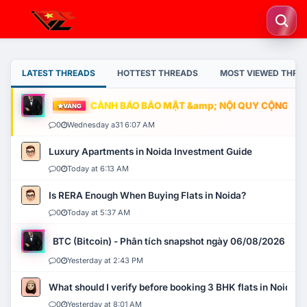
LATEST THREADS
HOTTEST THREADS
MOST VIEWED THRE
CẢNH BÁO BẢO MẬT &amp; NỘI QUY CỘNG ĐỒNG
VÀNG
0
Wednesday a31 6:07 AM
Luxury Apartments in Noida Investment Guide
0
Today at 6:13 AM
Is RERA Enough When Buying Flats in Noida?
0
Today at 5:37 AM
BTC (Bitcoin) - Phân tích snapshot ngày 06/08/2026
0
Yesterday at 2:43 PM
What should I verify before booking 3 BHK flats in Noida?
0
Yesterday at 8:01 AM