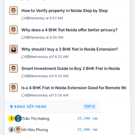
How to Verify property in Noida Step by Step
0
Yesterday at 6:57 AM
Why does a 4 BHK flat Noida offer better privacy?
0
Yesterday at 6:30 AM
Why should I buy a 3 BHK flat in Noida Extension?
0
Wednesday a31 6:25 AM
Smart Investment Guide to Buy 2 BHK Flat in Noida
0
Wednesday a31 6:20 AM
Is a 4 BHK Flat in Noida Extension Good for Remote Work?
0
Wednesday a31 5:26 AM
BẢNG XẾP HẠNG
TOP 5
Trần Thị Hương
25,548
1
VNĐ
Võ Hữu Phong
25,446
2
VNĐ