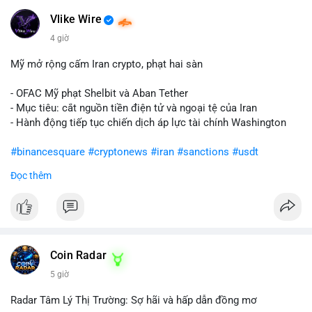
Vlike Wire
4 giờ
Mỹ mở rộng cấm Iran crypto, phạt hai sàn
- OFAC Mỹ phạt Shelbit và Aban Tether
- Mục tiêu: cắt nguồn tiền điện tử và ngoại tệ của Iran
- Hành động tiếp tục chiến dịch áp lực tài chính Washington
#binancesquare
#cryptonews
#iran
#sanctions
#usdt
Đọc thêm
$usdt
#vlikevn
#titanbot
📰 Nguồn: CoinDesk
Coin Radar
5 giờ
Radar Tâm Lý Thị Trường: Sợ hãi và hấp dẫn đồng mơ