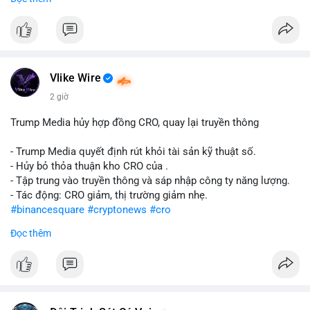
#abtc
#cryptonews
#stockmarket
#trump
$btc $eth
#vlikevn
#titanbot
Vlike Wire
📰 Nguồn: CoinDesk
2 giờ
Trump Media hủy hợp đồng CRO, quay lại truyền thông
- Trump Media quyết định rút khỏi tài sản kỹ thuật số.
- Hủy bỏ thỏa thuận kho CRO của .
- Tập trung vào truyền thông và sáp nhập công ty năng lượng.
- Tác động: CRO giảm, thị trường giảm nhẹ.
#binancesquare
#cryptonews
#cro
Đọc thêm
$cro
#vlikevn
#titanbot
📰 Nguồn: CoinDesk