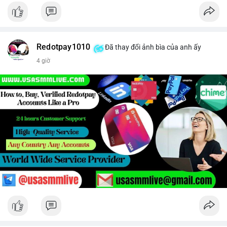
Redotpay1010
Đã thay đổi ảnh bìa của anh ấy
4 giờ