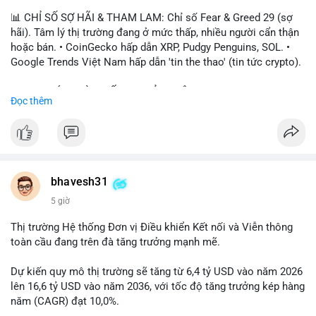
📊 CHỈ SỐ SỢ HÃI & THAM LAM: Chỉ số Fear & Greed 29 (sợ
hãi). Tâm lý thị trường đang ở mức thấp, nhiều người cẩn thận
hoặc bán. • CoinGecko hấp dẫn XRP, Pudgy Penguins, SOL. •
Google Trends Việt Nam hấp dẫn 'tin the thao' (tin tức crypto).
📈 XU HƯỚNG TÌM KIẾM & THẢO LUẬN: • XRP, SOL, PENGU,
Đọc thêm
ONDO, CASHCAT. • Chủ đề 'tô thị ty na' (tỷ giá) và 'giao thông'
(giao thông tài chính). • Bàn tán Binance Square tập trung vào
BTC breakout và lệnh long/short.
💬 DÒNG CHẢY TIN TỨC & TRUYỀN THÔNG: • Trump khẳng
định crypto là 'vấn đề lớn' giúp giảm áp lực USD. • Binance hỗ
bhavesh31
trợ cổ phiếu Apple/IBM. • Bài đăng hấp dẫn về $HFT, $SKYAI,
5 giờ
$BICO. • Tin nhắn cảnh báo về hack North Korea (Bybit).
Thị trường Hệ thống Đơn vị Điều khiển Kết nối và Viễn thông
💡 NHẬN ĐỊNH & KHUYẾN NGHỊ: Tâm lý thị trường đang phân
toàn cầu đang trên đà tăng trưởng mạnh mẽ.
cực. Sợ hãi do chỉ số thấp, nhưng hấp dẫn từ xu hướng meme
coin (PENGU, CASHCAT) và tin cậy từ các dự án lớn (BTC,
Dự kiến quy mô thị trường sẽ tăng từ 6,4 tỷ USD vào năm 2026
SOL). Rủi ro tăng nếu không có thông tin rõ ràng về quy định.
lên 16,6 tỷ USD vào năm 2036, với tốc độ tăng trưởng kép hàng
năm (CAGR) đạt 10,0%.
📊 Nguồn: Radar Tâm Lý Thị Trường