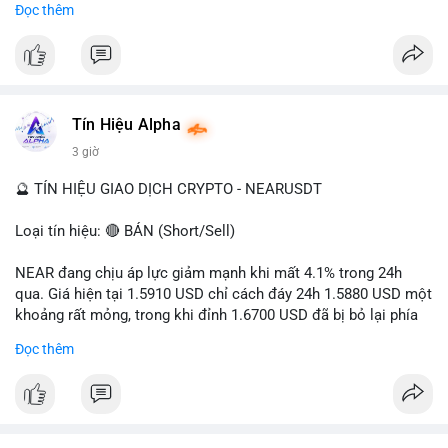
Đọc thêm
- Tác động: rủi ro cho thị trường crypto, tăng áp lực pháp lý.
#binancesquare
#cryptonews
#ofac
#ussanctions
#iran
$btc $eth
Tín Hiệu Alpha
#vlikevn
#titanbot
3 giờ
📰 Nguồn: Cointelegraph
🔮 TÍN HIỆU GIAO DỊCH CRYPTO - NEARUSDT
Loại tín hiệu: 🔴 BÁN (Short/Sell)
NEAR đang chịu áp lực giảm mạnh khi mất 4.1% trong 24h
qua. Giá hiện tại 1.5910 USD chỉ cách đáy 24h 1.5880 USD một
khoảng rất mỏng, trong khi đỉnh 1.6700 USD đã bị bỏ lại phía
sau. Biên độ dao động ngày đạt 4.9%, cho thấy phe bán đang
Đọc thêm
kiểm soát hoàn toàn. Khối lượng giao dịch 10.29 triệu NEAR
không đủ lớn để tạo lực đỡ, xác nhận xu hướng đi xuống đang
tiếp diễn.
Khuyến nghị giao dịch: