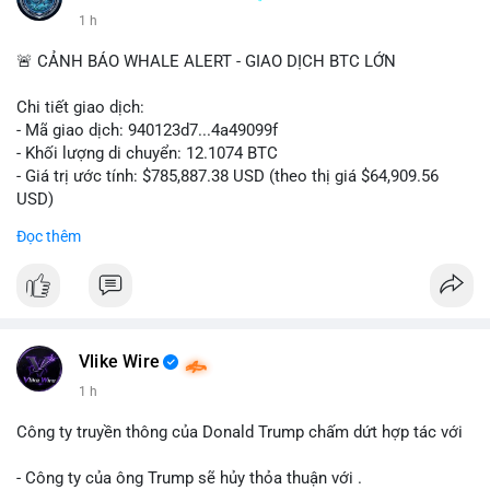
1 h
🚨 CẢNH BÁO WHALE ALERT - GIAO DỊCH BTC LỚN
Chi tiết giao dịch:
- Mã giao dịch: 940123d7...4a49099f
- Khối lượng di chuyển: 12.1074 BTC
- Giá trị ước tính: $785,887.38 USD (theo thị giá $64,909.56
USD)
- Thời gian: 22:17:40 2026-08-07 UTC
Đọc thêm
Nhận định phân tích hành vi của Cá voi dựa trên giao dịch này:
Khối lượng 12.1 BTC tương đương gần 786 nghìn USD được di
chuyển trong một giao dịch chưa xác nhận duy nhất. Mức giá
$64,909.56 đang nằm gần vùng kháng cự tâm lý quan trọng.
Động thái này có thể là bước chuẩn bị thanh khoản để bán ra,
Vlike Wire
hoặc tái phân bổ tài sản giữa các ví nóng nhằm tối ưu phí giao
1 h
dịch. Việc di chuyển một phần nhỏ trong tổng nắm giữ cho
thấy cá voi đang thăm dò thanh khoản thị trường trước khi có
Công ty truyền thông của Donald Trump chấm dứt hợp tác với
hành động lớn hơn.
- Công ty của ông Trump sẽ hủy thỏa thuận với .