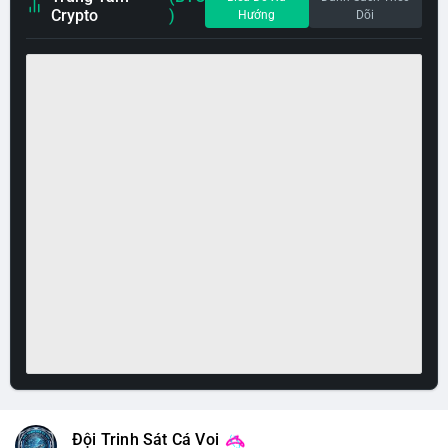
Crypto
)
Hướng
Dõi
Đội Trinh Sát Cá Voi