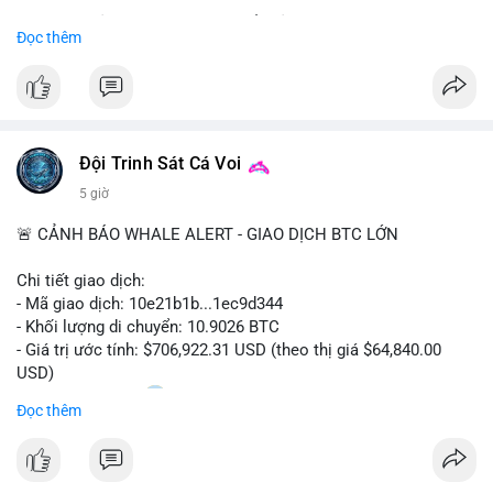
Sự tăng trưởng này được thúc đẩy bởi nhu cầu ngày càng cao
Đọc thêm
trong các lĩnh vực ô tô, logistics và thiết bị thông minh.
Doanh nghiệp cần theo dõi xu hướng này để nắm bắt cơ hội
đầu tư và phát triển giải pháp kết nối tiên tiến.
Đội Trinh Sát Cá Voi
5 giờ
🚨 CẢNH BÁO WHALE ALERT - GIAO DỊCH BTC LỚN
Chi tiết giao dịch:
- Mã giao dịch: 10e21b1b...1ec9d344
- Khối lượng di chuyển: 10.9026 BTC
- Giá trị ước tính: $706,922.31 USD (theo thị giá $64,840.00
USD)
- Thời gian: 18:20
0 2026-08-07 UTC
Đọc thêm
Nhận định phân tích:
Giao dịch 10.9 BTC trị giá hơn 706 nghìn USD được thực hiện
trong khung giờ thanh khoản mỏng (giờ châu Á) cho thấy chủ