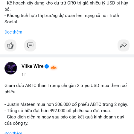
Lời khuyên cho nhà đầu tư nhỏ lẻ: Theo dõi xác nhận giao dịch
- Kế hoạch xây dựng kho dự trữ CRO trị giá nhiều tỷ USD bị hủy
và dòng tiền tiếp theo từ ví nguồn. Khối lượng này chưa đủ tạo
bỏ.
áp lực bán mạnh, nhưng nếu xuất hiện thêm 2-3 giao dịch
- Không tích hợp thị trường dự đoán lên mạng xã hội Truth
tương tự trong 24 giờ tới, khả năng cao là sóng điều chỉnh
Social.
ngắn hạn. Giữ tỷ trọng danh mục hợp lý, tránh FOMO mua đuổi
Đọc thêm
ở vùng giá hiện tại.
#binancesquare
#cryptonews
#cro
#trump
#truthsocial
#12dot1btc
#786kusd
#dichuyenvinuong
#khangcu64900
$cro
#mempoolbtc
#vlikevn
#titanbot
Vlike Wire
📰 Nguồn: Cointelegraph
1 h
Giám đốc ABTC thân Trump chi gần 2 triệu USD mua thêm cổ
phiếu
- Justin Mateen mua hơn 306.000 cổ phiếu ABTC trong 2 ngày.
- Tổng sở hữu đạt hơn 492.000 cổ phiếu sau đợt mua.
- Giao dịch diễn ra ngay sau báo cáo kết quả kinh doanh quý
của công ty.
Đọc thêm