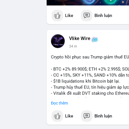
Like
Bình luận
Vlike Wire
34 m
Crypto hồi phục sau Trump giảm thuế EU
- BTC +2% 89.900$; ETH +2% 2.995$; SO
- CC +15%, SKY +11%, SAND +10% dẫn t
- $1B liquidations khi Bitcoin bật lại.
- Trump hủy thuế EU, tín hiệu giảm áp lực
- Vitalik đề xuất DVT staking cho Ethere
- BitGo IPO 18$/cổ phiếu, trị giá ~2B$.
Đọc thêm
- Senate Ag Committee tiến hành Clarity 
- Newrez tính crypto vào điều kiện vay nh
Like
Bình luận
- HK cấp giấy phép stablecoin mới.
- Tòa án Nga công nhận crypto là tài sản