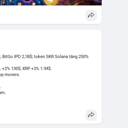
; BitGo IPO 2,1B$; token SKR Solana tăng 250%
L +2% 130$; XRP +3% 1.94$.
op movers.
.
um.
Act.
à.
.