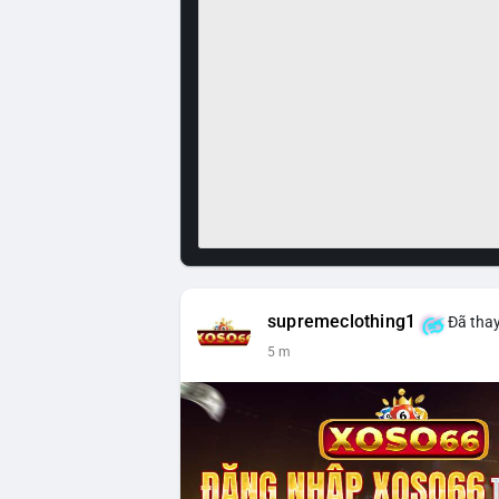
supremeclothing1
Đã thay
5 m