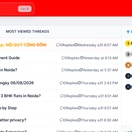
Ctrl K
MOST VIEWED THREADS
1
; NỘI QUY CỘNG ĐỒNG VLIKE.VN: HỆ THỐNG GIÁM SÁT TỰ ĐỘNG V
0
Replies
Wednesday a31 6:07 AM
2
ment Guide
0
Replies
Yesterday at 6:13 AM
3
in Noida?
0
Replies
Yesterday at 5:37 AM
4
t ngày 06/08/2026
0
Replies
Thursday a31 2:43 PM
5
 3 BHK flats in Noida?
0
Replies
Thursday a31 8:01 AM
p by Step
0
Replies
Thursday a31 6:57 AM
etter privacy?
0
Replies
Thursday a31 6:30 AM