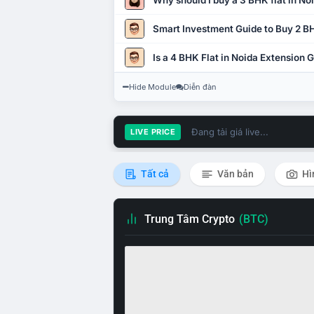
Why should I buy a 3 BHK flat in No
Smart Investment Guide to Buy 2 BH
Is a 4 BHK Flat in Noida Extension
Hide Module
Diễn đàn
Đang tải giá live...
LIVE PRICE
Tất cả
Văn bản
Hì
Trung Tâm Crypto
(BTC)