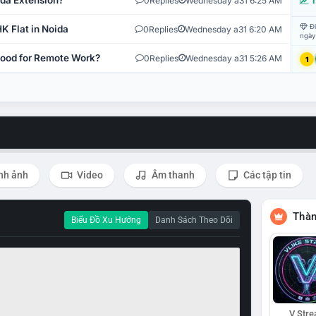
ida Extension?
0
Replies
Wednesday a31 6:25 AM
T
Đi
K Flat in Noida
0
Replies
Wednesday a31 6:20 AM
ngày
 Good for Remote Work?
0
Replies
Wednesday a31 5:26 AM
1
nh ảnh
Video
Âm thanh
Các tập tin
Thàn
Biểu Đồ Xu Hướng
Danh Sách Theo Dõi
V Str