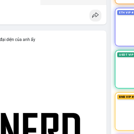
ETH VIP #
đại diện của anh ấy
USDT VIP
BNB VIP 