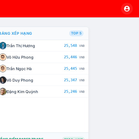
BẢNG XẾP HẠNG
TOP 5
Trần Thị Hương
25,548
VNĐ
À CHẾ TÀI XỬ LÝ VI PHẠM
Võ Hữu Phong
25,446
VNĐ
Trần Ngọc Hà
25,445
VNĐ
Võ Duy Phong
25,347
VNĐ
Đặng Kim Quỳnh
25,246
VNĐ