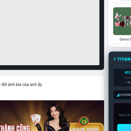
Demo1
⚡ TITA
BTC
----
--%
 đổi ảnh bìa của anh ấy
SYSTEM:
Trợ lý A