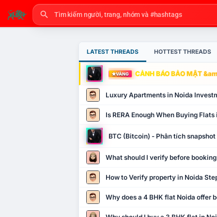
LATEST THREADS
HOTTEST THREADS
CẢNH BÁO BẢO MẬT &amp
VÀNG
Luxury Apartments in Noida Invest
Is RERA Enough When Buying Flats 
BTC (Bitcoin) - Phân tích snapsho
What should I verify before booking
How to Verify property in Noida Ste
Why does a 4 BHK flat Noida offer b