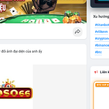
Xu hướn
#titanbo
#vlikevn
#crypto
#binanc
 đổi ảnh đại diện của anh ấy
#btc
Liên k
BTC VIP #