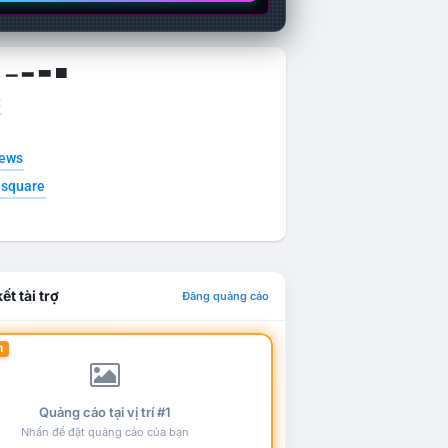
g ▁ ▂ ▃ ▄
t
news
esquare
ết tài trợ
Đăng quảng cáo
1
Quảng cáo tại vị trí #1
Nhấn để đặt quảng cáo của bạn