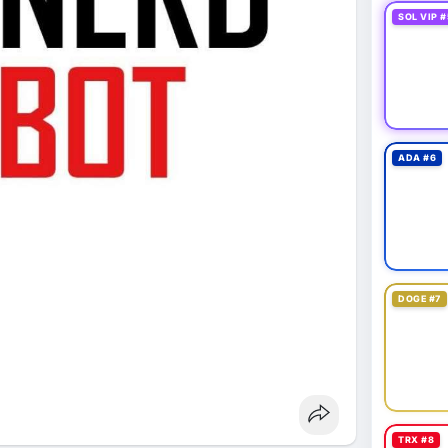
SOL VIP #
ADA #6
DOGE #7
TRX #8