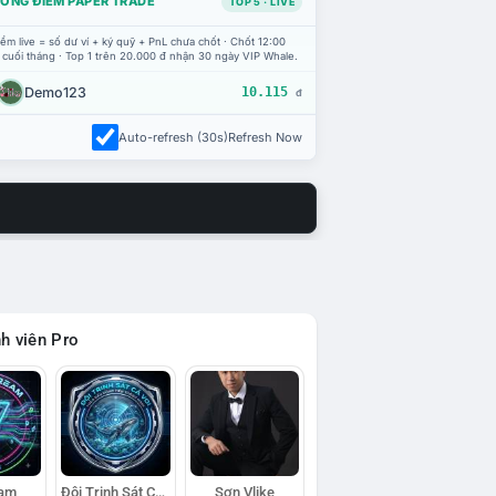
ỔNG ĐIỂM PAPER TRADE
TOP 5 · LIVE
ểm live = số dư ví + ký quỹ + PnL chưa chốt · Chốt 12:00
 cuối tháng · Top 1 trên 20.000 đ nhận 30 ngày VIP Whale.
Demo123
10.115
đ
Auto-refresh (30s)
Refresh Now
h viên Pro
eam
Đội Trinh Sát Cá Voi
Sơn Vlike