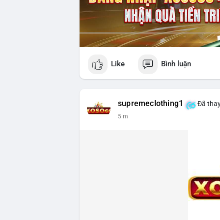
Like
Bình luận
supremeclothing1
Đã thay
5 m