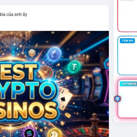
bìa của anh ấy
TON #9
OPTIMUS 