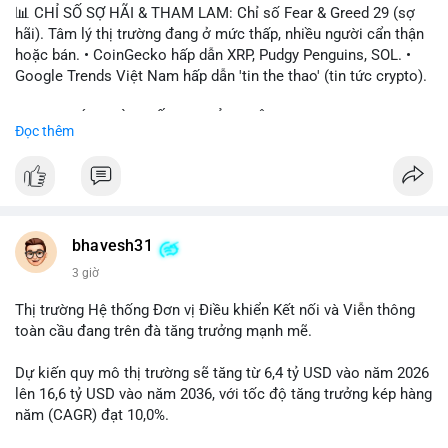
📊 CHỈ SỐ SỢ HÃI & THAM LAM: Chỉ số Fear & Greed 29 (sợ
hãi). Tâm lý thị trường đang ở mức thấp, nhiều người cẩn thận
hoặc bán. • CoinGecko hấp dẫn XRP, Pudgy Penguins, SOL. •
Google Trends Việt Nam hấp dẫn 'tin the thao' (tin tức crypto).
📈 XU HƯỚNG TÌM KIẾM & THẢO LUẬN: • XRP, SOL, PENGU,
Đọc thêm
ONDO, CASHCAT. • Chủ đề 'tô thị ty na' (tỷ giá) và 'giao thông'
(giao thông tài chính). • Bàn tán Binance Square tập trung vào
BTC breakout và lệnh long/short.
💬 DÒNG CHẢY TIN TỨC & TRUYỀN THÔNG: • Trump khẳng
định crypto là 'vấn đề lớn' giúp giảm áp lực USD. • Binance hỗ
bhavesh31
trợ cổ phiếu Apple/IBM. • Bài đăng hấp dẫn về $HFT, $SKYAI,
3 giờ
$BICO. • Tin nhắn cảnh báo về hack North Korea (Bybit).
Thị trường Hệ thống Đơn vị Điều khiển Kết nối và Viễn thông
💡 NHẬN ĐỊNH & KHUYẾN NGHỊ: Tâm lý thị trường đang phân
toàn cầu đang trên đà tăng trưởng mạnh mẽ.
cực. Sợ hãi do chỉ số thấp, nhưng hấp dẫn từ xu hướng meme
coin (PENGU, CASHCAT) và tin cậy từ các dự án lớn (BTC,
Dự kiến quy mô thị trường sẽ tăng từ 6,4 tỷ USD vào năm 2026
SOL). Rủi ro tăng nếu không có thông tin rõ ràng về quy định.
lên 16,6 tỷ USD vào năm 2036, với tốc độ tăng trưởng kép hàng
năm (CAGR) đạt 10,0%.
📊 Nguồn: Radar Tâm Lý Thị Trường