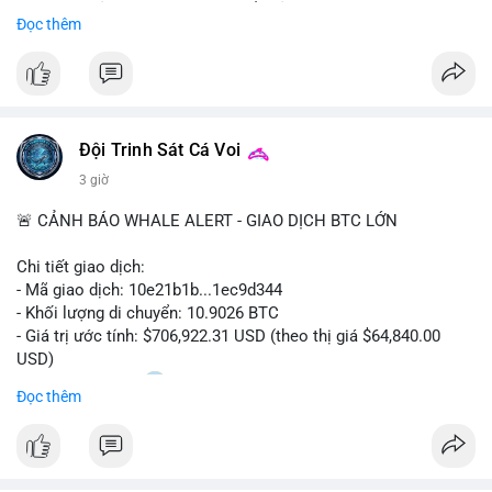
Sự tăng trưởng này được thúc đẩy bởi nhu cầu ngày càng cao
Đọc thêm
trong các lĩnh vực ô tô, logistics và thiết bị thông minh.
Doanh nghiệp cần theo dõi xu hướng này để nắm bắt cơ hội
đầu tư và phát triển giải pháp kết nối tiên tiến.
Đội Trinh Sát Cá Voi
3 giờ
🚨 CẢNH BÁO WHALE ALERT - GIAO DỊCH BTC LỚN
Chi tiết giao dịch:
- Mã giao dịch: 10e21b1b...1ec9d344
- Khối lượng di chuyển: 10.9026 BTC
- Giá trị ước tính: $706,922.31 USD (theo thị giá $64,840.00
USD)
- Thời gian: 18:20
0 2026-08-07 UTC
Đọc thêm
Nhận định phân tích:
Giao dịch 10.9 BTC trị giá hơn 706 nghìn USD được thực hiện
trong khung giờ thanh khoản mỏng (giờ châu Á) cho thấy chủ