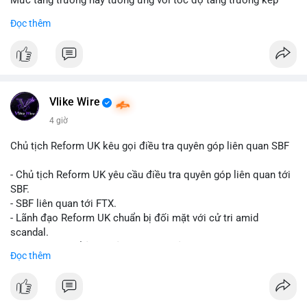
Mức tăng trưởng này tương ứng với tốc độ tăng trưởng kép
hàng năm (CAGR) đạt 5,9% trong giai đoạn dự báo.
Đọc thêm
Đây là tín hiệu tích cực cho các nhà sản xuất, nhà phân phối và
nhà đầu tư trong ngành vật liệu xây dựng và hạ tầng.
Bạn đánh giá thế nào về tiềm năng của dòng sản phẩm ống
nhựa polyolefin trong tương lai?
Vlike Wire
4 giờ
Chủ tịch Reform UK kêu gọi điều tra quyên góp liên quan SBF
- Chủ tịch Reform UK yêu cầu điều tra quyên góp liên quan tới
SBF.
- SBF liên quan tới FTX.
- Lãnh đạo Reform UK chuẩn bị đối mặt với cử tri amid
scandal.
- Sự kiện có thể ảnh hưởng đến hình ảnh SBF và FTX.
Đọc thêm
- Không có thông tin tác động thị trường ngay lập tức.
#binancesquare
#cryptonews
#sbf
#ftx
#reformuk
$btc $eth