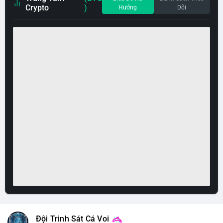
Crypto
)
Hướng
Dõi
Đội Trinh Sát Cá Voi