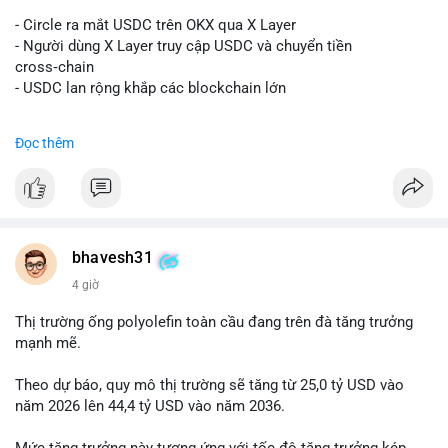
#vlikevn
#titanbot
- Circle ra mắt USDC trên OKX qua X Layer
📰 Nguồn: Decrypt
- Người dùng X Layer truy cập USDC và chuyển tiền
cross‑chain
- USDC lan rộng khắp các blockchain lớn
#binancesquare
#cryptonews
#usdc
#okx
#xlayer
Đọc thêm
$usdc
#vlikevn
#titanbot
📰 Nguồn: Cointelegraph
bhavesh31
4 giờ
Thị trường ống polyolefin toàn cầu đang trên đà tăng trưởng
mạnh mẽ.
Theo dự báo, quy mô thị trường sẽ tăng từ 25,0 tỷ USD vào
năm 2026 lên 44,4 tỷ USD vào năm 2036.