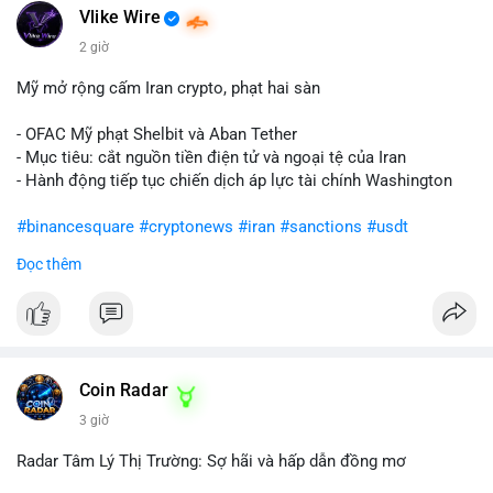
Vlike Wire
2 giờ
Mỹ mở rộng cấm Iran crypto, phạt hai sàn
- OFAC Mỹ phạt Shelbit và Aban Tether
- Mục tiêu: cắt nguồn tiền điện tử và ngoại tệ của Iran
- Hành động tiếp tục chiến dịch áp lực tài chính Washington
#binancesquare
#cryptonews
#iran
#sanctions
#usdt
Đọc thêm
$usdt
#vlikevn
#titanbot
📰 Nguồn: CoinDesk
Coin Radar
3 giờ
Radar Tâm Lý Thị Trường: Sợ hãi và hấp dẫn đồng mơ