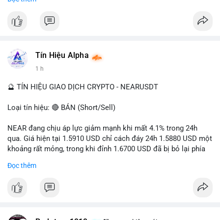
- Tác động: rủi ro cho thị trường crypto, tăng áp lực pháp lý.
#binancesquare
#cryptonews
#ofac
#ussanctions
#iran
$btc $eth
Tín Hiệu Alpha
#vlikevn
#titanbot
1 h
📰 Nguồn: Cointelegraph
🔮 TÍN HIỆU GIAO DỊCH CRYPTO - NEARUSDT
Loại tín hiệu: 🔴 BÁN (Short/Sell)
NEAR đang chịu áp lực giảm mạnh khi mất 4.1% trong 24h
qua. Giá hiện tại 1.5910 USD chỉ cách đáy 24h 1.5880 USD một
khoảng rất mỏng, trong khi đỉnh 1.6700 USD đã bị bỏ lại phía
sau. Biên độ dao động ngày đạt 4.9%, cho thấy phe bán đang
Đọc thêm
kiểm soát hoàn toàn. Khối lượng giao dịch 10.29 triệu NEAR
không đủ lớn để tạo lực đỡ, xác nhận xu hướng đi xuống đang
tiếp diễn.
Khuyến nghị giao dịch: