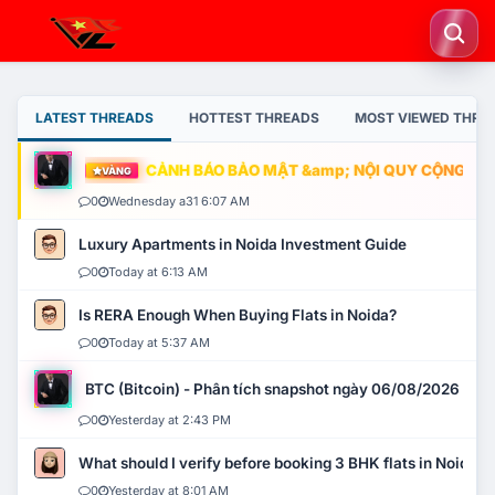
LATEST THREADS
HOTTEST THREADS
MOST VIEWED THRE
CẢNH BÁO BẢO MẬT &amp; NỘI QUY CỘNG ĐỒNG
VÀNG
0
Wednesday a31 6:07 AM
Luxury Apartments in Noida Investment Guide
0
Today at 6:13 AM
Is RERA Enough When Buying Flats in Noida?
0
Today at 5:37 AM
BTC (Bitcoin) - Phân tích snapshot ngày 06/08/2026
0
Yesterday at 2:43 PM
What should I verify before booking 3 BHK flats in Noida?
0
Yesterday at 8:01 AM