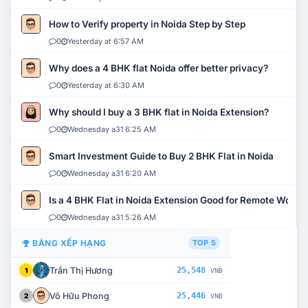
How to Verify property in Noida Step by Step
0
Yesterday at 6:57 AM
Why does a 4 BHK flat Noida offer better privacy?
0
Yesterday at 6:30 AM
Why should I buy a 3 BHK flat in Noida Extension?
0
Wednesday a31 6:25 AM
Smart Investment Guide to Buy 2 BHK Flat in Noida
0
Wednesday a31 6:20 AM
Is a 4 BHK Flat in Noida Extension Good for Remote Work?
0
Wednesday a31 5:26 AM
BẢNG XẾP HẠNG
TOP 5
Trần Thị Hương
25,548
1
VNĐ
Võ Hữu Phong
25,446
2
VNĐ