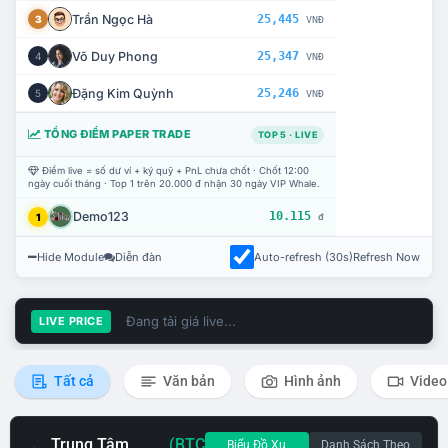
Trần Ngọc Hà
25,445
3
VNĐ
Võ Duy Phong
25,347
4
VNĐ
Đặng Kim Quỳnh
25,246
5
VNĐ
TỔNG ĐIỂM PAPER TRADE
TOP 5 · LIVE
Điểm live = số dư ví + ký quỹ + PnL chưa chốt · Chốt 12:00
ngày cuối tháng · Top 1 trên 20.000 đ nhận 30 ngày VIP Whale.
Demo123
10.115
1
đ
Hide Module
Diễn đàn
Auto-refresh (30s)
Refresh Now
Đang tải giá live...
LIVE PRICE
Tất cả
Văn bản
Hình ảnh
Video
Trung Tâm
(BTC
Biểu Đồ Xu
Danh Sách Theo