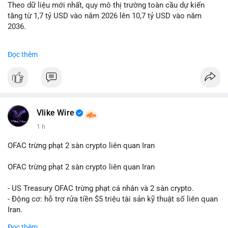
Theo dữ liệu mới nhất, quy mô thị trường toàn cầu dự kiến
Lời khuyên: Nhà đầu tư nhỏ lẻ nên quan sát thêm 2-4 giờ sau
tăng từ 1,7 tỷ USD vào năm 2026 lên 10,7 tỷ USD vào năm
khi giao dịch được xác nhận, tránh hành động theo cảm xúc.
2036.
Xác minh địa chỉ ví đích trước khi đưa ra quyết định vào lệnh,
ưu tiên quản trị rủi ro trong giai đoạn biến động mạnh.
Mức tăng trưởng này tương ứng với tốc độ tăng trưởng kép
Đọc thêm
hàng năm (CAGR) ấn tượng lên tới 20,2%.
#99dot6btc
#capvoichuyentien
#vilanhtichluy
#aplucban
#btcmempool65k
Điều gì đang thúc đẩy sự tăng trưởng vượt bậc này? Hãy cùng
theo dõi các phân tích chuyên sâu về xu hướng công nghệ và
nhu cầu thị trường trong thời gian tới.
Vlike Wire
1 h
OFAC trừng phạt 2 sàn crypto liên quan Iran
OFAC trừng phạt 2 sàn crypto liên quan Iran
- US Treasury OFAC trừng phạt cá nhân và 2 sàn crypto.
- Động cơ: hỗ trợ rửa tiền $5 triệu tài sản kỹ thuật số liên quan
Iran.
- Các sàn bị cấm hoạt động, tài khoản bị khóa.
Đọc thêm