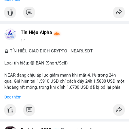
- Tác động: rủi ro cho thị trường crypto, tăng áp lực pháp lý.
#binancesquare
#cryptonews
#ofac
#ussanctions
#iran
$btc $eth
Tín Hiệu Alpha
#vlikevn
#titanbot
1 h
📰 Nguồn: Cointelegraph
🔮 TÍN HIỆU GIAO DỊCH CRYPTO - NEARUSDT
Loại tín hiệu: 🔴 BÁN (Short/Sell)
NEAR đang chịu áp lực giảm mạnh khi mất 4.1% trong 24h
qua. Giá hiện tại 1.5910 USD chỉ cách đáy 24h 1.5880 USD một
khoảng rất mỏng, trong khi đỉnh 1.6700 USD đã bị bỏ lại phía
sau. Biên độ dao động ngày đạt 4.9%, cho thấy phe bán đang
Đọc thêm
kiểm soát hoàn toàn. Khối lượng giao dịch 10.29 triệu NEAR
không đủ lớn để tạo lực đỡ, xác nhận xu hướng đi xuống đang
tiếp diễn.
Khuyến nghị giao dịch: