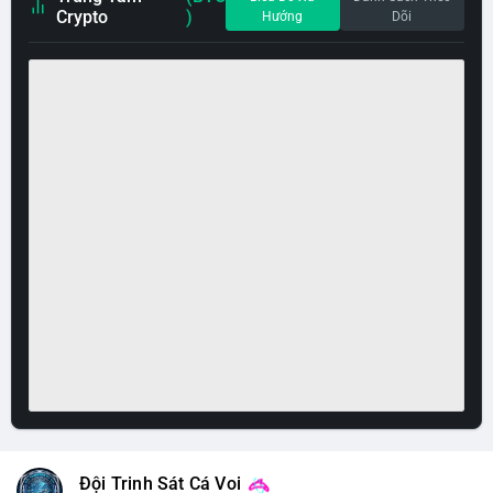
Crypto
)
Hướng
Dõi
Đội Trinh Sát Cá Voi