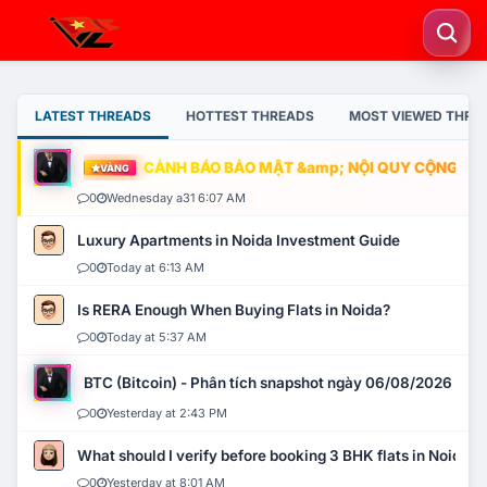
LATEST THREADS
HOTTEST THREADS
MOST VIEWED THRE
CẢNH BÁO BẢO MẬT &amp; NỘI QUY CỘNG ĐỒNG
VÀNG
0
Wednesday a31 6:07 AM
Luxury Apartments in Noida Investment Guide
0
Today at 6:13 AM
Is RERA Enough When Buying Flats in Noida?
0
Today at 5:37 AM
BTC (Bitcoin) - Phân tích snapshot ngày 06/08/2026
0
Yesterday at 2:43 PM
What should I verify before booking 3 BHK flats in Noida?
0
Yesterday at 8:01 AM