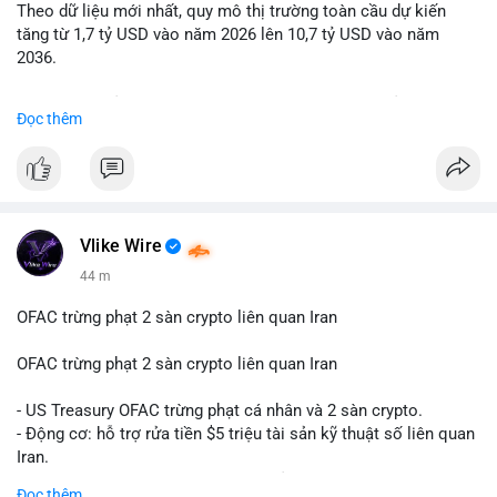
Theo dữ liệu mới nhất, quy mô thị trường toàn cầu dự kiến
Lời khuyên: Nhà đầu tư nhỏ lẻ nên quan sát thêm 2-4 giờ sau
tăng từ 1,7 tỷ USD vào năm 2026 lên 10,7 tỷ USD vào năm
khi giao dịch được xác nhận, tránh hành động theo cảm xúc.
2036.
Xác minh địa chỉ ví đích trước khi đưa ra quyết định vào lệnh,
ưu tiên quản trị rủi ro trong giai đoạn biến động mạnh.
Mức tăng trưởng này tương ứng với tốc độ tăng trưởng kép
Đọc thêm
hàng năm (CAGR) ấn tượng lên tới 20,2%.
#99dot6btc
#capvoichuyentien
#vilanhtichluy
#aplucban
#btcmempool65k
Điều gì đang thúc đẩy sự tăng trưởng vượt bậc này? Hãy cùng
theo dõi các phân tích chuyên sâu về xu hướng công nghệ và
nhu cầu thị trường trong thời gian tới.
Vlike Wire
44 m
OFAC trừng phạt 2 sàn crypto liên quan Iran
OFAC trừng phạt 2 sàn crypto liên quan Iran
- US Treasury OFAC trừng phạt cá nhân và 2 sàn crypto.
- Động cơ: hỗ trợ rửa tiền $5 triệu tài sản kỹ thuật số liên quan
Iran.
- Các sàn bị cấm hoạt động, tài khoản bị khóa.
Đọc thêm