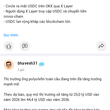
#vlikevn
#titanbot
- Circle ra mắt USDC trên OKX qua X Layer
📰 Nguồn: Decrypt
- Người dùng X Layer truy cập USDC và chuyển tiền
cross‑chain
- USDC lan rộng khắp các blockchain lớn
#binancesquare
#cryptonews
#usdc
#okx
#xlayer
Đọc thêm
$usdc
#vlikevn
#titanbot
📰 Nguồn: Cointelegraph
bhavesh31
3 giờ
Thị trường ống polyolefin toàn cầu đang trên đà tăng trưởng
mạnh mẽ.
Theo dự báo, quy mô thị trường sẽ tăng từ 25,0 tỷ USD vào
năm 2026 lên 44,4 tỷ USD vào năm 2036.