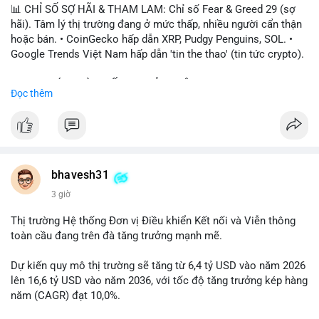
📊 CHỈ SỐ SỢ HÃI & THAM LAM: Chỉ số Fear & Greed 29 (sợ
hãi). Tâm lý thị trường đang ở mức thấp, nhiều người cẩn thận
hoặc bán. • CoinGecko hấp dẫn XRP, Pudgy Penguins, SOL. •
Google Trends Việt Nam hấp dẫn 'tin the thao' (tin tức crypto).
📈 XU HƯỚNG TÌM KIẾM & THẢO LUẬN: • XRP, SOL, PENGU,
Đọc thêm
ONDO, CASHCAT. • Chủ đề 'tô thị ty na' (tỷ giá) và 'giao thông'
(giao thông tài chính). • Bàn tán Binance Square tập trung vào
BTC breakout và lệnh long/short.
💬 DÒNG CHẢY TIN TỨC & TRUYỀN THÔNG: • Trump khẳng
định crypto là 'vấn đề lớn' giúp giảm áp lực USD. • Binance hỗ
bhavesh31
trợ cổ phiếu Apple/IBM. • Bài đăng hấp dẫn về $HFT, $SKYAI,
3 giờ
$BICO. • Tin nhắn cảnh báo về hack North Korea (Bybit).
Thị trường Hệ thống Đơn vị Điều khiển Kết nối và Viễn thông
💡 NHẬN ĐỊNH & KHUYẾN NGHỊ: Tâm lý thị trường đang phân
toàn cầu đang trên đà tăng trưởng mạnh mẽ.
cực. Sợ hãi do chỉ số thấp, nhưng hấp dẫn từ xu hướng meme
coin (PENGU, CASHCAT) và tin cậy từ các dự án lớn (BTC,
Dự kiến quy mô thị trường sẽ tăng từ 6,4 tỷ USD vào năm 2026
SOL). Rủi ro tăng nếu không có thông tin rõ ràng về quy định.
lên 16,6 tỷ USD vào năm 2036, với tốc độ tăng trưởng kép hàng
năm (CAGR) đạt 10,0%.
📊 Nguồn: Radar Tâm Lý Thị Trường