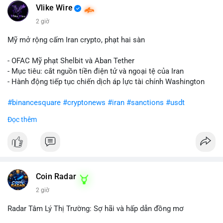
Vlike Wire
2 giờ
Mỹ mở rộng cấm Iran crypto, phạt hai sàn
- OFAC Mỹ phạt Shelbit và Aban Tether
- Mục tiêu: cắt nguồn tiền điện tử và ngoại tệ của Iran
- Hành động tiếp tục chiến dịch áp lực tài chính Washington
#binancesquare
#cryptonews
#iran
#sanctions
#usdt
Đọc thêm
$usdt
#vlikevn
#titanbot
📰 Nguồn: CoinDesk
Coin Radar
2 giờ
Radar Tâm Lý Thị Trường: Sợ hãi và hấp dẫn đồng mơ