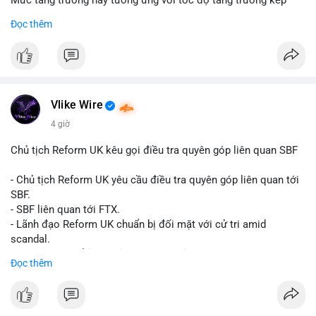
Mức tăng trưởng này tương ứng với tốc độ tăng trưởng kép
hàng năm (CAGR) đạt 5,9% trong giai đoạn dự báo.
Đọc thêm
Đây là tín hiệu tích cực cho các nhà sản xuất, nhà phân phối và
nhà đầu tư trong ngành vật liệu xây dựng và hạ tầng.
Bạn đánh giá thế nào về tiềm năng của dòng sản phẩm ống
nhựa polyolefin trong tương lai?
Vlike Wire
4 giờ
Chủ tịch Reform UK kêu gọi điều tra quyên góp liên quan SBF
- Chủ tịch Reform UK yêu cầu điều tra quyên góp liên quan tới
SBF.
- SBF liên quan tới FTX.
- Lãnh đạo Reform UK chuẩn bị đối mặt với cử tri amid
scandal.
- Sự kiện có thể ảnh hưởng đến hình ảnh SBF và FTX.
Đọc thêm
- Không có thông tin tác động thị trường ngay lập tức.
#binancesquare
#cryptonews
#sbf
#ftx
#reformuk
$btc $eth