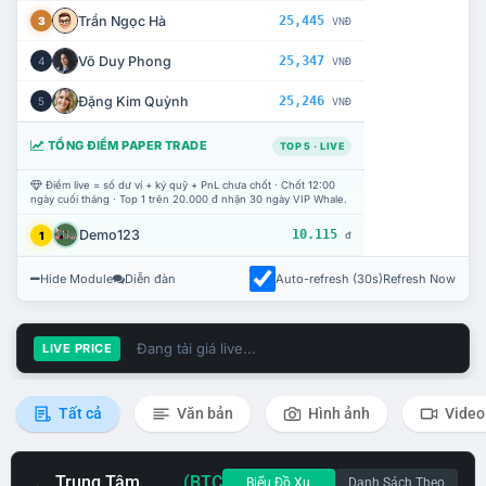
Trần Ngọc Hà
25,445
3
VNĐ
Võ Duy Phong
25,347
4
VNĐ
Đặng Kim Quỳnh
25,246
5
VNĐ
TỔNG ĐIỂM PAPER TRADE
TOP 5 · LIVE
Điểm live = số dư ví + ký quỹ + PnL chưa chốt · Chốt 12:00
ngày cuối tháng · Top 1 trên 20.000 đ nhận 30 ngày VIP Whale.
Demo123
10.115
1
đ
Hide Module
Diễn đàn
Auto-refresh (30s)
Refresh Now
Đang tải giá live...
LIVE PRICE
Tất cả
Văn bản
Hình ảnh
Video
Trung Tâm
(BTC
Biểu Đồ Xu
Danh Sách Theo