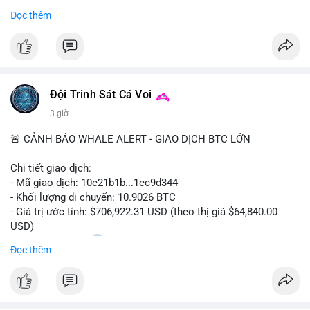
Sự tăng trưởng này được thúc đẩy bởi nhu cầu ngày càng cao
Đọc thêm
trong các lĩnh vực ô tô, logistics và thiết bị thông minh.
Doanh nghiệp cần theo dõi xu hướng này để nắm bắt cơ hội
đầu tư và phát triển giải pháp kết nối tiên tiến.
Đội Trinh Sát Cá Voi
3 giờ
🚨 CẢNH BÁO WHALE ALERT - GIAO DỊCH BTC LỚN
Chi tiết giao dịch:
- Mã giao dịch: 10e21b1b...1ec9d344
- Khối lượng di chuyển: 10.9026 BTC
- Giá trị ước tính: $706,922.31 USD (theo thị giá $64,840.00
USD)
- Thời gian: 18:20
0 2026-08-07 UTC
Đọc thêm
Nhận định phân tích:
Giao dịch 10.9 BTC trị giá hơn 706 nghìn USD được thực hiện
trong khung giờ thanh khoản mỏng (giờ châu Á) cho thấy chủ