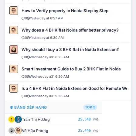
How to Verify property in Noida Step by Step
0
Yesterday at 6:57 AM
Why does a 4 BHK flat Noida offer better privacy?
0
Yesterday at 6:30 AM
Why should I buy a 3 BHK flat in Noida Extension?
0
Wednesday a31 6:25 AM
Smart Investment Guide to Buy 2 BHK Flat in Noida
0
Wednesday a31 6:20 AM
Is a 4 BHK Flat in Noida Extension Good for Remote Work?
0
Wednesday a31 5:26 AM
BẢNG XẾP HẠNG
TOP 5
Trần Thị Hương
25,548
1
VNĐ
Võ Hữu Phong
25,446
2
VNĐ