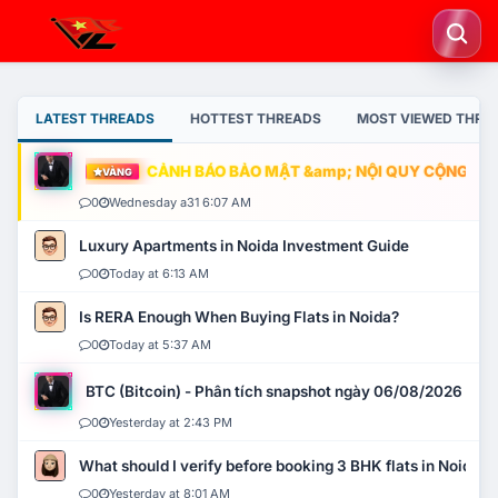
LATEST THREADS
HOTTEST THREADS
MOST VIEWED THRE
CẢNH BÁO BẢO MẬT &amp; NỘI QUY CỘNG ĐỒNG
VÀNG
0
Wednesday a31 6:07 AM
Luxury Apartments in Noida Investment Guide
0
Today at 6:13 AM
Is RERA Enough When Buying Flats in Noida?
0
Today at 5:37 AM
BTC (Bitcoin) - Phân tích snapshot ngày 06/08/2026
0
Yesterday at 2:43 PM
What should I verify before booking 3 BHK flats in Noida?
0
Yesterday at 8:01 AM