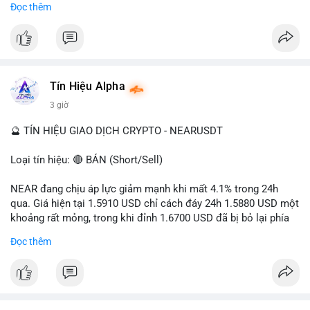
Đọc thêm
- Tác động: rủi ro cho thị trường crypto, tăng áp lực pháp lý.
#binancesquare
#cryptonews
#ofac
#ussanctions
#iran
$btc $eth
Tín Hiệu Alpha
#vlikevn
#titanbot
3 giờ
📰 Nguồn: Cointelegraph
🔮 TÍN HIỆU GIAO DỊCH CRYPTO - NEARUSDT
Loại tín hiệu: 🔴 BÁN (Short/Sell)
NEAR đang chịu áp lực giảm mạnh khi mất 4.1% trong 24h
qua. Giá hiện tại 1.5910 USD chỉ cách đáy 24h 1.5880 USD một
khoảng rất mỏng, trong khi đỉnh 1.6700 USD đã bị bỏ lại phía
sau. Biên độ dao động ngày đạt 4.9%, cho thấy phe bán đang
Đọc thêm
kiểm soát hoàn toàn. Khối lượng giao dịch 10.29 triệu NEAR
không đủ lớn để tạo lực đỡ, xác nhận xu hướng đi xuống đang
tiếp diễn.
Khuyến nghị giao dịch: