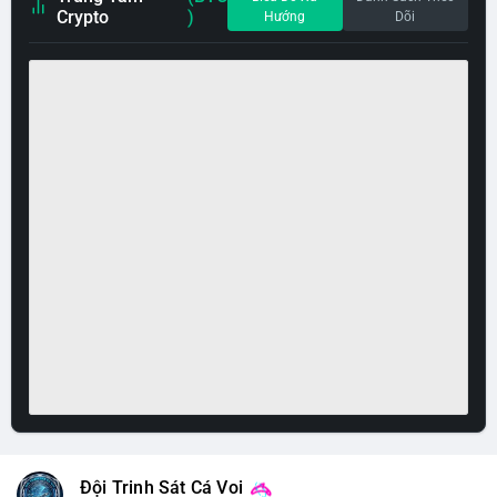
Crypto
)
Hướng
Dõi
Đội Trinh Sát Cá Voi