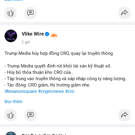
#abtc
#cryptonews
#stockmarket
#trump
$btc $eth
#vlikevn
#titanbot
Vlike Wire
📰 Nguồn: CoinDesk
2 giờ
Trump Media hủy hợp đồng CRO, quay lại truyền thông
- Trump Media quyết định rút khỏi tài sản kỹ thuật số.
- Hủy bỏ thỏa thuận kho CRO của .
- Tập trung vào truyền thông và sáp nhập công ty năng lượng.
- Tác động: CRO giảm, thị trường giảm nhẹ.
#binancesquare
#cryptonews
#cro
Đọc thêm
$cro
#vlikevn
#titanbot
📰 Nguồn: CoinDesk