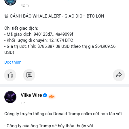
42 m
🚨 CẢNH BÁO WHALE ALERT - GIAO DỊCH BTC LỚN
Chi tiết giao dịch:
- Mã giao dịch: 940123d7...4a49099f
- Khối lượng di chuyển: 12.1074 BTC
- Giá trị ước tính: $785,887.38 USD (theo thị giá $64,909.56
USD)
- Thời gian: 22:17:40 2026-08-07 UTC
Đọc thêm
Nhận định phân tích hành vi của Cá voi dựa trên giao dịch này:
Khối lượng 12.1 BTC tương đương gần 786 nghìn USD được di
chuyển trong một giao dịch chưa xác nhận duy nhất. Mức giá
$64,909.56 đang nằm gần vùng kháng cự tâm lý quan trọng.
Động thái này có thể là bước chuẩn bị thanh khoản để bán ra,
Vlike Wire
hoặc tái phân bổ tài sản giữa các ví nóng nhằm tối ưu phí giao
1 h
dịch. Việc di chuyển một phần nhỏ trong tổng nắm giữ cho
thấy cá voi đang thăm dò thanh khoản thị trường trước khi có
Công ty truyền thông của Donald Trump chấm dứt hợp tác với
hành động lớn hơn.
- Công ty của ông Trump sẽ hủy thỏa thuận với .