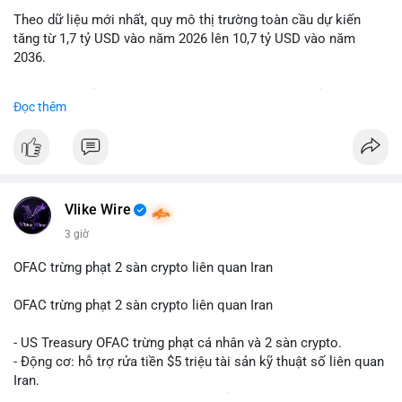
Theo dữ liệu mới nhất, quy mô thị trường toàn cầu dự kiến
Lời khuyên: Nhà đầu tư nhỏ lẻ nên quan sát thêm 2-4 giờ sau
tăng từ 1,7 tỷ USD vào năm 2026 lên 10,7 tỷ USD vào năm
khi giao dịch được xác nhận, tránh hành động theo cảm xúc.
2036.
Xác minh địa chỉ ví đích trước khi đưa ra quyết định vào lệnh,
ưu tiên quản trị rủi ro trong giai đoạn biến động mạnh.
Mức tăng trưởng này tương ứng với tốc độ tăng trưởng kép
Đọc thêm
hàng năm (CAGR) ấn tượng lên tới 20,2%.
#99dot6btc
#capvoichuyentien
#vilanhtichluy
#aplucban
#btcmempool65k
Điều gì đang thúc đẩy sự tăng trưởng vượt bậc này? Hãy cùng
theo dõi các phân tích chuyên sâu về xu hướng công nghệ và
nhu cầu thị trường trong thời gian tới.
Vlike Wire
3 giờ
OFAC trừng phạt 2 sàn crypto liên quan Iran
OFAC trừng phạt 2 sàn crypto liên quan Iran
- US Treasury OFAC trừng phạt cá nhân và 2 sàn crypto.
- Động cơ: hỗ trợ rửa tiền $5 triệu tài sản kỹ thuật số liên quan
Iran.
- Các sàn bị cấm hoạt động, tài khoản bị khóa.