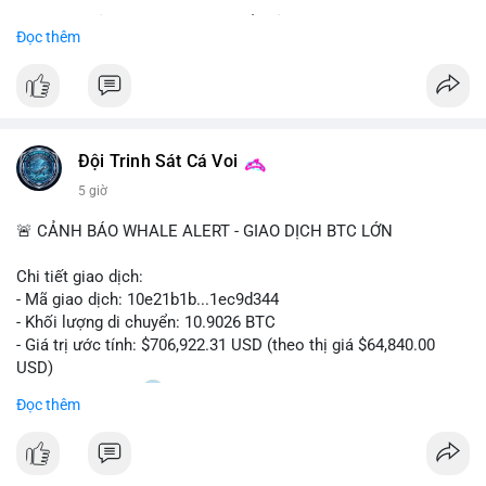
Sự tăng trưởng này được thúc đẩy bởi nhu cầu ngày càng cao
Đọc thêm
trong các lĩnh vực ô tô, logistics và thiết bị thông minh.
Doanh nghiệp cần theo dõi xu hướng này để nắm bắt cơ hội
đầu tư và phát triển giải pháp kết nối tiên tiến.
Đội Trinh Sát Cá Voi
5 giờ
🚨 CẢNH BÁO WHALE ALERT - GIAO DỊCH BTC LỚN
Chi tiết giao dịch:
- Mã giao dịch: 10e21b1b...1ec9d344
- Khối lượng di chuyển: 10.9026 BTC
- Giá trị ước tính: $706,922.31 USD (theo thị giá $64,840.00
USD)
- Thời gian: 18:20
0 2026-08-07 UTC
Đọc thêm
Nhận định phân tích:
Giao dịch 10.9 BTC trị giá hơn 706 nghìn USD được thực hiện
trong khung giờ thanh khoản mỏng (giờ châu Á) cho thấy chủ