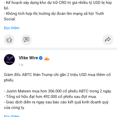
Lời khuyên cho nhà đầu tư nhỏ lẻ: Theo dõi xác nhận giao dịch
- Kế hoạch xây dựng kho dự trữ CRO trị giá nhiều tỷ USD bị hủy
và dòng tiền tiếp theo từ ví nguồn. Khối lượng này chưa đủ tạo
bỏ.
áp lực bán mạnh, nhưng nếu xuất hiện thêm 2-3 giao dịch
- Không tích hợp thị trường dự đoán lên mạng xã hội Truth
tương tự trong 24 giờ tới, khả năng cao là sóng điều chỉnh
Social.
ngắn hạn. Giữ tỷ trọng danh mục hợp lý, tránh FOMO mua đuổi
Đọc thêm
ở vùng giá hiện tại.
#binancesquare
#cryptonews
#cro
#trump
#truthsocial
#12dot1btc
#786kusd
#dichuyenvinuong
#khangcu64900
$cro
#mempoolbtc
#vlikevn
#titanbot
Vlike Wire
📰 Nguồn: Cointelegraph
1 h
Giám đốc ABTC thân Trump chi gần 2 triệu USD mua thêm cổ
phiếu
- Justin Mateen mua hơn 306.000 cổ phiếu ABTC trong 2 ngày.
- Tổng sở hữu đạt hơn 492.000 cổ phiếu sau đợt mua.
- Giao dịch diễn ra ngay sau báo cáo kết quả kinh doanh quý
của công ty.
Đọc thêm