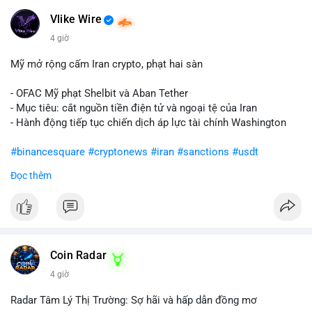
Vlike Wire
4 giờ
Mỹ mở rộng cấm Iran crypto, phạt hai sàn
- OFAC Mỹ phạt Shelbit và Aban Tether
- Mục tiêu: cắt nguồn tiền điện tử và ngoại tệ của Iran
- Hành động tiếp tục chiến dịch áp lực tài chính Washington
#binancesquare
#cryptonews
#iran
#sanctions
#usdt
Đọc thêm
$usdt
#vlikevn
#titanbot
📰 Nguồn: CoinDesk
Coin Radar
4 giờ
Radar Tâm Lý Thị Trường: Sợ hãi và hấp dẫn đồng mơ