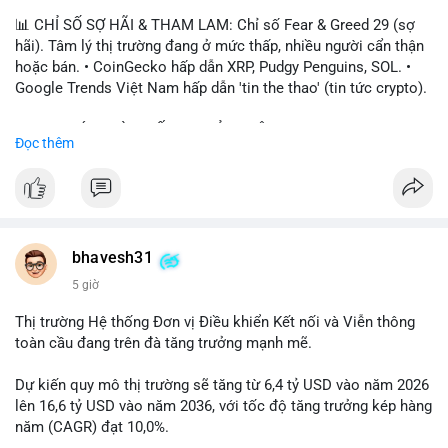
📊 CHỈ SỐ SỢ HÃI & THAM LAM: Chỉ số Fear & Greed 29 (sợ
hãi). Tâm lý thị trường đang ở mức thấp, nhiều người cẩn thận
hoặc bán. • CoinGecko hấp dẫn XRP, Pudgy Penguins, SOL. •
Google Trends Việt Nam hấp dẫn 'tin the thao' (tin tức crypto).
📈 XU HƯỚNG TÌM KIẾM & THẢO LUẬN: • XRP, SOL, PENGU,
Đọc thêm
ONDO, CASHCAT. • Chủ đề 'tô thị ty na' (tỷ giá) và 'giao thông'
(giao thông tài chính). • Bàn tán Binance Square tập trung vào
BTC breakout và lệnh long/short.
💬 DÒNG CHẢY TIN TỨC & TRUYỀN THÔNG: • Trump khẳng
định crypto là 'vấn đề lớn' giúp giảm áp lực USD. • Binance hỗ
bhavesh31
trợ cổ phiếu Apple/IBM. • Bài đăng hấp dẫn về $HFT, $SKYAI,
5 giờ
$BICO. • Tin nhắn cảnh báo về hack North Korea (Bybit).
Thị trường Hệ thống Đơn vị Điều khiển Kết nối và Viễn thông
💡 NHẬN ĐỊNH & KHUYẾN NGHỊ: Tâm lý thị trường đang phân
toàn cầu đang trên đà tăng trưởng mạnh mẽ.
cực. Sợ hãi do chỉ số thấp, nhưng hấp dẫn từ xu hướng meme
coin (PENGU, CASHCAT) và tin cậy từ các dự án lớn (BTC,
Dự kiến quy mô thị trường sẽ tăng từ 6,4 tỷ USD vào năm 2026
SOL). Rủi ro tăng nếu không có thông tin rõ ràng về quy định.
lên 16,6 tỷ USD vào năm 2036, với tốc độ tăng trưởng kép hàng
năm (CAGR) đạt 10,0%.
📊 Nguồn: Radar Tâm Lý Thị Trường