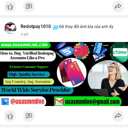
Redotpay1010
Đã thay đổi ảnh bìa của anh ấy
4 giờ