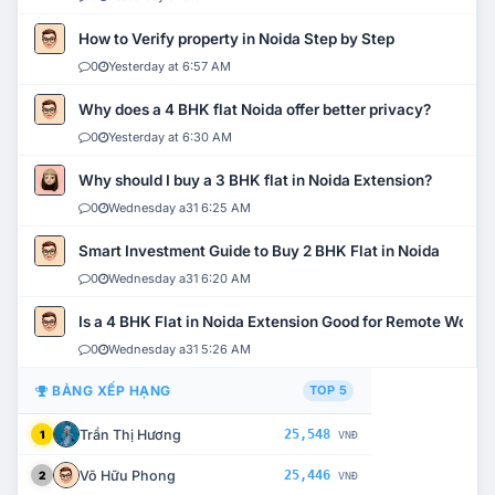
How to Verify property in Noida Step by Step
0
Yesterday at 6:57 AM
Why does a 4 BHK flat Noida offer better privacy?
0
Yesterday at 6:30 AM
Why should I buy a 3 BHK flat in Noida Extension?
0
Wednesday a31 6:25 AM
Smart Investment Guide to Buy 2 BHK Flat in Noida
0
Wednesday a31 6:20 AM
Is a 4 BHK Flat in Noida Extension Good for Remote Work?
0
Wednesday a31 5:26 AM
BẢNG XẾP HẠNG
TOP 5
Trần Thị Hương
25,548
1
VNĐ
Võ Hữu Phong
25,446
2
VNĐ