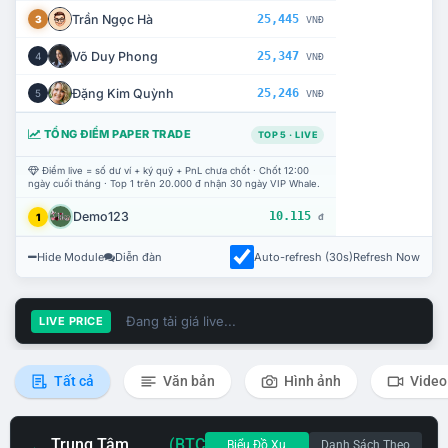
Trần Ngọc Hà
25,445
3
VNĐ
Võ Duy Phong
25,347
4
VNĐ
Đặng Kim Quỳnh
25,246
5
VNĐ
TỔNG ĐIỂM PAPER TRADE
TOP 5 · LIVE
Điểm live = số dư ví + ký quỹ + PnL chưa chốt · Chốt 12:00
ngày cuối tháng · Top 1 trên 20.000 đ nhận 30 ngày VIP Whale.
Demo123
10.115
1
đ
Hide Module
Diễn đàn
Auto-refresh (30s)
Refresh Now
Đang tải giá live...
LIVE PRICE
Tất cả
Văn bản
Hình ảnh
Video
Trung Tâm
(BTC
Biểu Đồ Xu
Danh Sách Theo