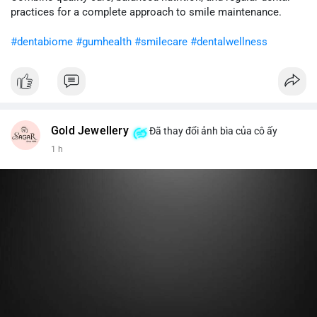
cân nhắc giảm tỷ trọng đòn bẩy và chờ xu hướng rõ ràng trước
practices for a complete approach to smile maintenance.
khi gia tăng vị thế.
#dentabiome
#gumhealth
#smilecare
#dentalwellness
#8dot0316btc
#chuyenlensan
#aplucbannganhan
#btcmempool
#516kusd
Gold Jewellery
Đã thay đổi ảnh bìa của cô ấy
1 h