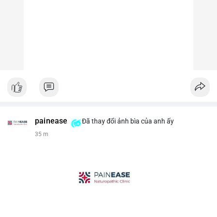
painease
Đã thay đổi ảnh bìa của anh ấy
35 m