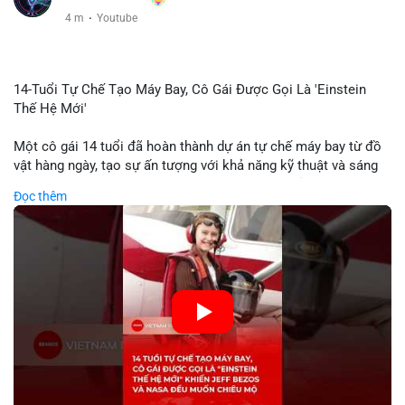
4 m
·
Youtube
14-Tuổi Tự Chế Tạo Máy Bay, Cô Gái Được Gọi Là 'Einstein
Thế Hệ Mới'
Một cô gái 14 tuổi đã hoàn thành dự án tự chế máy bay từ đồ
vật hàng ngày, tạo sự ấn tượng với khả năng kỹ thuật và sáng
tạo. Video do kênh KIEN THUC KINH TE đăng tải ghi lại quá
Đọc thêm
trình cô girl thiết kế, sản xuất và thử nghiệm máy bay, được
nhiều người so sánh với trí tuệ của Einstein. Thành tựu này
không chỉ thể hiện khả năng học tập nhanh chóng mà còn thể
hiện tiềm năng của thế hệ trẻ trong lĩnh vực công nghệ. Mặc dù
chưa liên quan trực tiếp đến tài chính hoặc crypto, sự phát
triển của công nghệ mới thường tạo cơ hội đầu tư hoặc ứng
dụng trong các lĩnh vực số hóa.
🎥 Xem video trực tiếp tại:
Nguồn: KIEN THUC KINH TE