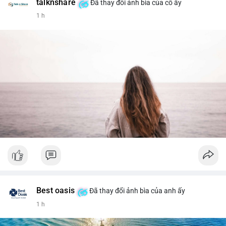
talknshare
Đã thay đổi ảnh bìa của cô ấy
1 h
Best oasis
Đã thay đổi ảnh bìa của anh ấy
1 h