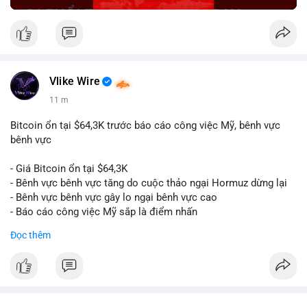
Vlike Wire
11 m
Bitcoin ổn tại $64,3K trước báo cáo công việc Mỹ, bênh vực
bênh vực
- Giá Bitcoin ổn tại $64,3K
- Bênh vực bênh vực tăng do cuộc thảo ngại Hormuz dừng lại
- Bênh vực bênh vực gây lo ngại bênh vực cao
- Báo cáo công việc Mỹ sắp là điểm nhấn
Đọc thêm
$btc
#btc
#vlikevn
#titanbot
📰 Nguồn: CoinDesk