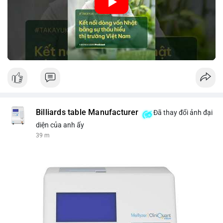
nhập khẩu từ Nhật Bản. Bài cũng nhấn mạnh vai trò của thông
tin thị trường chính xác trong việc giảm rủi ro khi kết nối các
thị trường khác nhau.
🎥 Xem video trực tiếp tại:
Nguồn: VIETSUCCESS
Billiards table Manufacturer
Đã thay đổi ảnh đại
diện của anh ấy
39 m