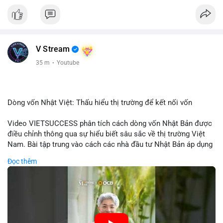
V Stream
35 m
·
Youtube
Dòng vốn Nhật Việt: Thấu hiểu thị trường để kết nối vốn
Video VIETSUCCESS phân tích cách dòng vốn Nhật Bản được
điều chỉnh thông qua sự hiểu biết sâu sắc về thị trường Việt
Nam. Bài tập trung vào cách các nhà đầu tư Nhật Bản áp dụng
chiến lược đầu tư phù hợp với điều kiện kinh tế địa phương, từ
Đọc thêm
đầu tư trực tiếp vào doanh nghiệp đến việc giao dịch tài chính.
Kết nối này không chỉ tạo cơ hội tăng trưởng cho Việt Nam mà
còn tạo ra động lực cho thị trường crypto địa phương khi các
nhà đầu tư đa quốc gia tìm kiếm cơ hội đa dạng. Các yếu tố
như chính sách tài chính Việt Nam, xu hướng đầu tư ESG, và
ổn định thị trường sẽ ảnh hưởng trực tiếp đến lưu lượng vốn