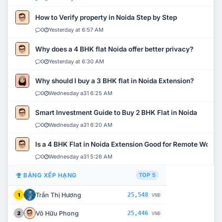
How to Verify property in Noida Step by Step
0
Yesterday at 6:57 AM
Why does a 4 BHK flat Noida offer better privacy?
0
Yesterday at 6:30 AM
Why should I buy a 3 BHK flat in Noida Extension?
0
Wednesday a31 6:25 AM
Smart Investment Guide to Buy 2 BHK Flat in Noida
0
Wednesday a31 6:20 AM
Is a 4 BHK Flat in Noida Extension Good for Remote Work?
0
Wednesday a31 5:26 AM
BẢNG XẾP HẠNG
TOP 5
Trần Thị Hương
25,548
1
VNĐ
Võ Hữu Phong
25,446
2
VNĐ