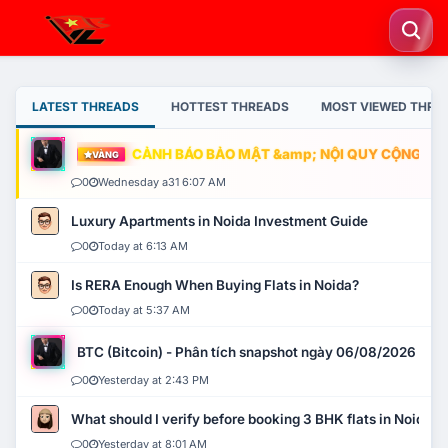
LATEST THREADS
HOTTEST THREADS
MOST VIEWED THRE
CẢNH BÁO BẢO MẬT &amp; NỘI QUY CỘNG ĐỒNG
VÀNG
0
Wednesday a31 6:07 AM
Luxury Apartments in Noida Investment Guide
0
Today at 6:13 AM
Is RERA Enough When Buying Flats in Noida?
0
Today at 5:37 AM
BTC (Bitcoin) - Phân tích snapshot ngày 06/08/2026
0
Yesterday at 2:43 PM
What should I verify before booking 3 BHK flats in Noida?
0
Yesterday at 8:01 AM