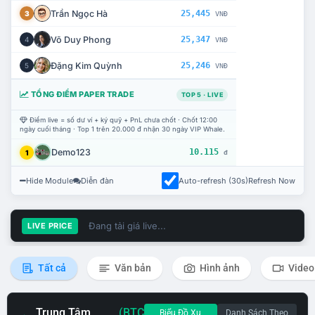
Trần Ngọc Hà
25,445
3
VNĐ
Võ Duy Phong
25,347
4
VNĐ
Đặng Kim Quỳnh
25,246
5
VNĐ
TỔNG ĐIỂM PAPER TRADE
TOP 5 · LIVE
Điểm live = số dư ví + ký quỹ + PnL chưa chốt · Chốt 12:00
ngày cuối tháng · Top 1 trên 20.000 đ nhận 30 ngày VIP Whale.
Demo123
10.115
1
đ
Hide Module
Diễn đàn
Auto-refresh (30s)
Refresh Now
Đang tải giá live...
LIVE PRICE
Tất cả
Văn bản
Hình ảnh
Video
Trung Tâm
(BTC
Biểu Đồ Xu
Danh Sách Theo