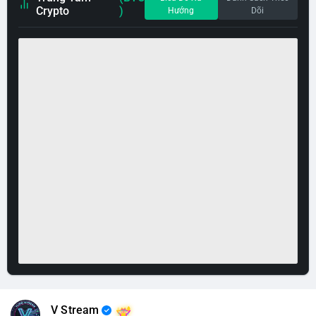
Crypto
)
Hướng
Dõi
V Stream