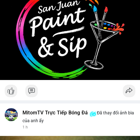
Tránh hành động theo cảm tính, ưu tiên quản trị rủi ro khi biến
động chưa có xu hướng rõ ràng.
#11dot6403btc
#748kusd
#chuyenvilanh
#aplucbantiemnang
#btcmempool
MitomTV Trực Tiếp Bóng Đá
Đã thay đổi ảnh bìa
của anh ấy
1 h