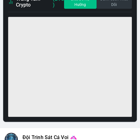
Crypto
)
Hướng
Dõi
Đội Trinh Sát Cá Voi