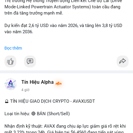
Thị trường Hệ thống Truyền động Liên kết Chế độ Lái (Drive
tạo biến động giá quanh vùng $64,400-$64,600.
Mode-Linked Powertrain Actuator Systems) toàn cầu đang
trên đà tăng trưởng mạnh mẽ.
Lời khuyên ngắn gọn cho nhà đầu tư nhỏ lẻ: Theo dõi sát các
giao dịch tiếp theo từ cùng địa chỉ ví nguồn trong 24 giờ tới.
Dự kiến đạt 2,6 tỷ USD vào năm 2026, và tăng lên 3,8 tỷ USD
Nếu thấy dòng tiền tiếp tục rót vào sàn, cân nhắc hạ tỷ trọng
vào năm 2036.
đòn bẩy. Ngược lại, nếu BTC được chuyển sang ví lạnh, đây là
tín hiệu tích lũy dài hạn tích cực.
Mức tăng trưởng kép hàng năm (CAGR) đạt 5,8% trong giai
Đọc thêm
đoạn dự báo.
#23dot14btc
#chuyenvilanh
#aplucban
#btcmempool
#1point49trieuusd
Đây là cơ hội lớn cho các nhà sản xuất và nhà đầu tư trong lĩnh
vực công nghệ ô tô.
#geo
#ai
#automotive
#marketgrowth
#powertrain
Tín Hiệu Alpha
4 giờ
🔮 TÍN HIỆU GIAO DỊCH CRYPTO - AVAXUSDT
Loại tín hiệu: 🔴 BÁN (Short/Sell)
Nhận định kỹ thuật: AVAX đang chịu áp lực giảm giá rõ rệt khi
mất 3.23% trong 24h. Giá hiện tại $6.4560 đang tiến sát vùng