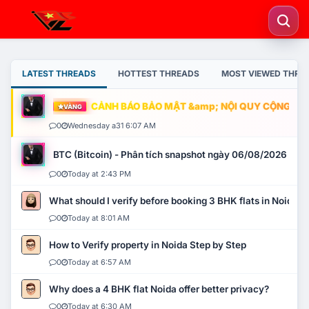
LATEST THREADS
HOTTEST THREADS
MOST VIEWED THRE
CẢNH BÁO BẢO MẬT &amp; NỘI QUY CỘNG ĐỒNG
VÀNG
0
Wednesday a31 6:07 AM
BTC (Bitcoin) - Phân tích snapshot ngày 06/08/2026
0
Today at 2:43 PM
What should I verify before booking 3 BHK flats in Noida?
0
Today at 8:01 AM
How to Verify property in Noida Step by Step
0
Today at 6:57 AM
Why does a 4 BHK flat Noida offer better privacy?
0
Today at 6:30 AM