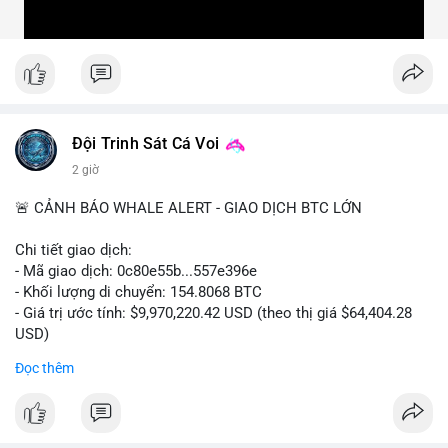
Đội Trinh Sát Cá Voi
2 giờ
🚨 CẢNH BÁO WHALE ALERT - GIAO DỊCH BTC LỚN
Chi tiết giao dịch:
- Mã giao dịch: 0c80e55b...557e396e
- Khối lượng di chuyển: 154.8068 BTC
- Giá trị ước tính: $9,970,220.42 USD (theo thị giá $64,404.28
USD)
- Thời gian: 22:19:54 2026-08-06 UTC
Đọc thêm
Một khối lượng 154.8 BTC trị giá gần 10 triệu USD vừa được
xác nhận di chuyển trong mempool. Với quy mô này, khả năng
cao đây là hành vi chuyển nội bộ giữa các ví do cá nhân hoặc