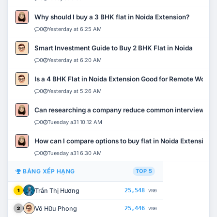
Why should I buy a 3 BHK flat in Noida Extension?
0
Yesterday at 6:25 AM
Smart Investment Guide to Buy 2 BHK Flat in Noida
0
Yesterday at 6:20 AM
Is a 4 BHK Flat in Noida Extension Good for Remote Work?
0
Yesterday at 5:26 AM
Can researching a company reduce common interview mi
0
Tuesday a31 10:12 AM
How can I compare options to buy flat in Noida Extension?
0
Tuesday a31 6:30 AM
BẢNG XẾP HẠNG
TOP 5
Trần Thị Hương
25,548
1
VNĐ
Võ Hữu Phong
25,446
2
VNĐ