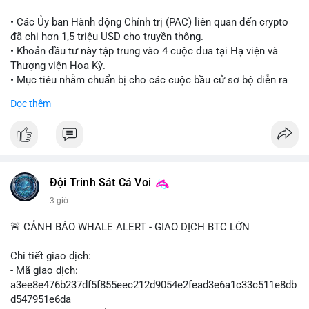
• Các Ủy ban Hành động Chính trị (PAC) liên quan đến crypto
đã chi hơn 1,5 triệu USD cho truyền thông.
• Khoản đầu tư này tập trung vào 4 cuộc đua tại Hạ viện và
Thượng viện Hoa Kỳ.
• Mục tiêu nhằm chuẩn bị cho các cuộc bầu cử sơ bộ diễn ra
vào ngày 18 tháng 8.
Đọc thêm
#cryptonews
#politics
#usa
#binancesquare
$btc $eth
#vlikevn
#titanbot
Đội Trinh Sát Cá Voi
3 giờ
📰 Nguồn: Cointelegraph
🚨 CẢNH BÁO WHALE ALERT - GIAO DỊCH BTC LỚN
Chi tiết giao dịch:
- Mã giao dịch:
a3ee8e476b237df5f855eec212d9054e2fead3e6a1c33c511e8db
d547951e6da