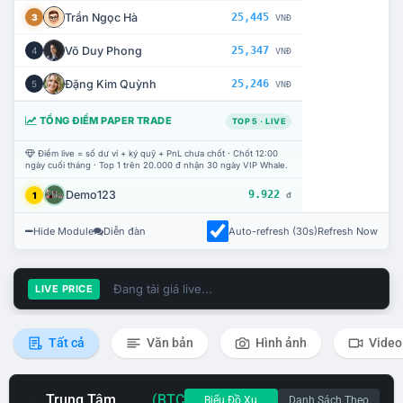
Trần Ngọc Hà
25,445
3
VNĐ
Võ Duy Phong
25,347
4
VNĐ
Đặng Kim Quỳnh
25,246
5
VNĐ
TỔNG ĐIỂM PAPER TRADE
TOP 5 · LIVE
Điểm live = số dư ví + ký quỹ + PnL chưa chốt · Chốt 12:00
ngày cuối tháng · Top 1 trên 20.000 đ nhận 30 ngày VIP Whale.
Demo123
9.922
1
đ
Hide Module
Diễn đàn
Auto-refresh (30s)
Refresh Now
Đang tải giá live...
LIVE PRICE
Tất cả
Văn bản
Hình ảnh
Video
Trung Tâm
(BTC
Biểu Đồ Xu
Danh Sách Theo