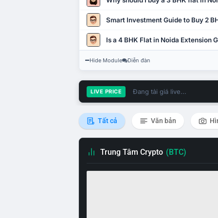
Why should I buy a 3 BHK flat in No
Smart Investment Guide to Buy 2 BH
Is a 4 BHK Flat in Noida Extension
Hide Module
Diễn đàn
Đang tải giá live...
LIVE PRICE
Tất cả
Văn bản
Hì
Trung Tâm Crypto
(BTC)