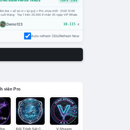
ỔNG ĐIỂM PAPER TRADE
TOP 5 · LIVE
ểm live = số dư ví + ký quỹ + PnL chưa chốt · Chốt 12:00
 cuối tháng · Top 1 trên 20.000 đ nhận 30 ngày VIP Whale.
Demo123
10.115
đ
Auto-refresh (30s)
Refresh Now
h viên Pro
ire
Đội Trinh Sát Cá Voi
V Stream