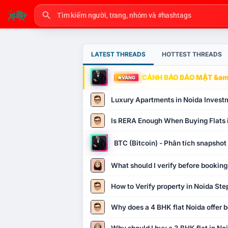
LATEST THREADS
HOTTEST THREADS
CẢNH BÁO BẢO MẬT &amp
VÀNG
Luxury Apartments in Noida Invest
Is RERA Enough When Buying Flats 
BTC (Bitcoin) - Phân tích snapsho
What should I verify before booking
How to Verify property in Noida Ste
Why does a 4 BHK flat Noida offer b