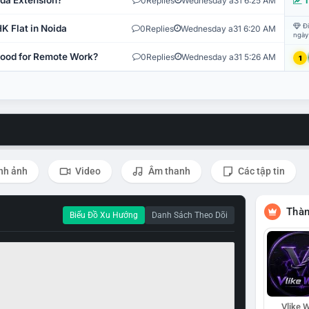
ida Extension?
0
Replies
Wednesday a31 6:25 AM
T
Đi
K Flat in Noida
0
Replies
Wednesday a31 6:20 AM
ngày
 Good for Remote Work?
0
Replies
Wednesday a31 5:26 AM
1
nh ảnh
Video
Âm thanh
Các tập tin
Thàn
Biểu Đồ Xu Hướng
Danh Sách Theo Dõi
Vlike W