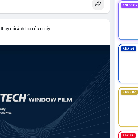
SOL VIP #
thay đổi ảnh bìa của cô ấy
ADA #6
DOGE #7
TRX #8