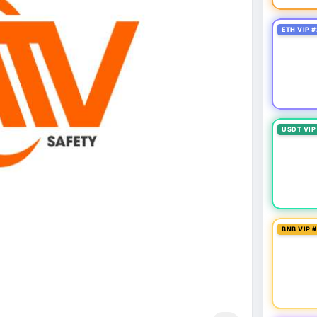
ETH VIP #
USDT VIP
BNB VIP 