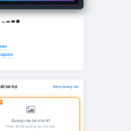
g ▁ ▂ ▃ ▄
t
news
esquare
ết tài trợ
Đăng quảng cáo
1
Quảng cáo tại vị trí #1
Nhấn để đặt quảng cáo của bạn