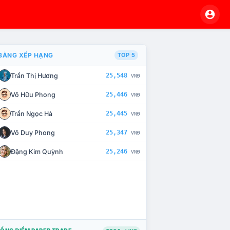
BẢNG XẾP HẠNG
TOP 5
Trần Thị Hương
25,548
VNĐ
À CHẾ TÀI XỬ LÝ VI PHẠM
Võ Hữu Phong
25,446
VNĐ
Trần Ngọc Hà
25,445
VNĐ
Võ Duy Phong
25,347
VNĐ
Đặng Kim Quỳnh
25,246
VNĐ