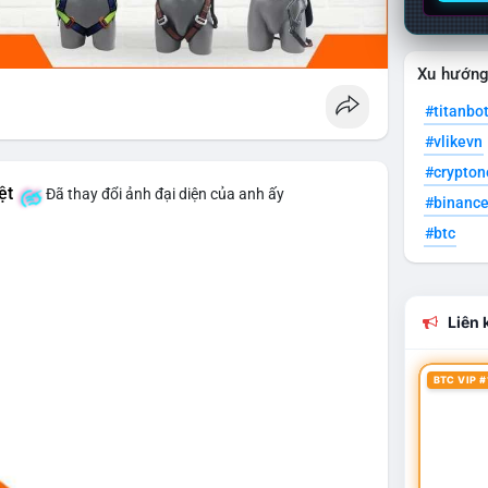
Xu hướn
#titanbo
#vlikevn
#crypto
ệt
Đã thay đổi ảnh đại diện của anh ấy
#binanc
#btc
Liên k
BTC VIP #