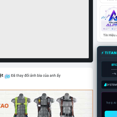
Tín Hiệu
⚡ TITA
BTC
----
--%
ệt
Đã thay đổi ảnh bìa của anh ấy
SYSTEM:
Trợ lý A