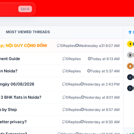
Ctrl K
MOST VIEWED THREADS
1
; NỘI QUY CỘNG ĐỒNG VLIKE.VN: HỆ THỐNG GIÁM SÁT TỰ ĐỘNG V
0
Replies
Wednesday a31 6:07 AM
2
ment Guide
0
Replies
Today at 6:13 AM
3
in Noida?
0
Replies
Today at 5:37 AM
4
t ngày 06/08/2026
0
Replies
Yesterday at 2:43 PM
5
 3 BHK flats in Noida?
0
Replies
Yesterday at 8:01 AM
p by Step
0
Replies
Yesterday at 6:57 AM
etter privacy?
0
Replies
Yesterday at 6:30 AM