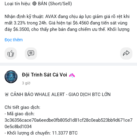
Loại tín hiệu: 🔴 BÁN (Short/Sell)
Nhận định kỹ thuật: AVAX đang chịu áp lực giảm giá rõ rệt khi
mất 3.23% trong 24h. Giá hiện tại $6.4560 đang tiến sát vùng
đáy $6.3500, cho thấy phe bán đang chiếm ưu thế. Khối lượng
giao dịch 2.14 triệu AVAX phản ánh dòng tiền thoát ra khỏi thị
Đọc thêm
trường. Biên độ dao động trong ngày khá rộng (5.6%), tạo điều
kiện cho các lệnh short ngắn hạn.
Khuyến nghị giao dịch cụ thể:
- Vùng Entry: $6.4500 - $6.4800
- Mục tiêu chốt lời (Take Profit - TP): TP1: $6.3500, TP2:
Đội Trinh Sát Cá Voi
$6.2800
3 giờ
- Cắt lỗ (Stop Loss - SL): $6.5800
🚨 CẢNH BÁO WHALE ALERT - GIAO DỊCH BTC LỚN
Lời khuyên quản trị vốn: Khối lượng lệnh khuyến nghị tối đa 2-
3% tổng vốn, đặt SL cứng ngay sau khi vào lệnh để bảo vệ tài
Chi tiết giao dịch:
khoản trước biến động bất thường.
- Mã giao dịch:
3c36356cace70a6eedbe0fb805d1d81cf28c0eab523bb9d671ce7
#shortavax
#avax6450
#bearishavax
#vungbiendong24h
0e5c8bd1034
- Khối lượng di chuyển: 11.3377 BTC