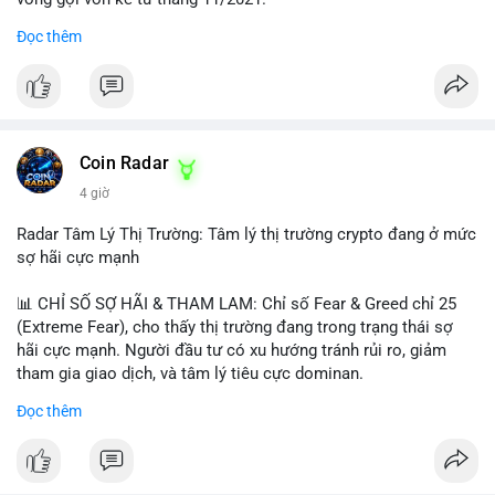
Đọc thêm
Lời khuyên ngắn gọn cho nhà đầu tư nhỏ lẻ:
#jpyc
#cryptonews
#web3
#japan
#blockchain
Nhà đầu tư nên theo dõi sát dòng tiền tiếp theo từ địa chỉ này.
Tránh hành động theo cảm xúc; hãy chờ xác nhận hướng đi của
$btc $eth
dòng tiền trước khi đưa ra quyết định vào lệnh, đồng thời đặt
lệnh dừng lỗ chặt chẽ để quản trị rủi ro trong bối cảnh thanh
#vlikevn
#titanbot
khoản mỏng.
Coin Radar
📰 Nguồn: CoinDesk
4 giờ
#25dot8btc
#dichuyen1_66trieuusd
#khangcu64556
#whalebtc
#theodoidongtien
Radar Tâm Lý Thị Trường: Tâm lý thị trường crypto đang ở mức
sợ hãi cực mạnh
📊 CHỈ SỐ SỢ HÃI & THAM LAM: Chỉ số Fear & Greed chỉ 25
(Extreme Fear), cho thấy thị trường đang trong trạng thái sợ
hãi cực mạnh. Người đầu tư có xu hướng tránh rủi ro, giảm
tham gia giao dịch, và tâm lý tiêu cực dominan.
Đọc thêm
📈 XU HƯỚNG TÌM KIẾM & THẢO LUẬN: Coin được tìm kiếm
nhiều nhất trên CoinGecko là Cash Cat (CASHCAT), Bitcoin
(BTC), Sui (SUI), Pudgy Penguins (PENGU). Trên Google Trends
Việt Nam, từ khóa như 'con riêng', 'phạm nhật minh anh' và 'tô