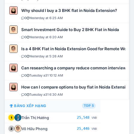
Why should I buy a 3 BHK flat in Noida Extension?
0
Yesterday at 6:25 AM
Smart Investment Guide to Buy 2 BHK Flat in Noida
0
Yesterday at 6:20 AM
Is a 4 BHK Flat in Noida Extension Good for Remote Work?
0
Yesterday at 5:26 AM
Can researching a company reduce common interview mi
0
Tuesday a31 10:12 AM
How can I compare options to buy flat in Noida Extension?
0
Tuesday a31 6:30 AM
BẢNG XẾP HẠNG
TOP 5
Trần Thị Hương
25,548
1
VNĐ
Võ Hữu Phong
25,446
2
VNĐ