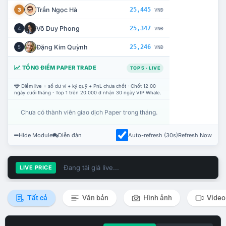
Trần Ngọc Hà
25,445
3
VNĐ
Võ Duy Phong
25,347
4
VNĐ
Đặng Kim Quỳnh
25,246
5
VNĐ
TỔNG ĐIỂM PAPER TRADE
TOP 5 · LIVE
Điểm live = số dư ví + ký quỹ + PnL chưa chốt · Chốt 12:00
ngày cuối tháng · Top 1 trên 20.000 đ nhận 30 ngày VIP Whale.
Chưa có thành viên giao dịch Paper trong tháng.
Hide Module
Diễn đàn
Auto-refresh (30s)
Refresh Now
Đang tải giá live...
LIVE PRICE
Tất cả
Văn bản
Hình ảnh
Video