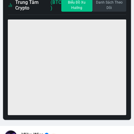
Trung Tâm
(BTC
Biểu Đồ Xu
Danh Sách Theo
Crypto
)
Hướng
Dõi