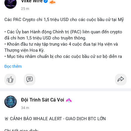
Vlike Wire
25 m
Các PAC Crypto chi 1,5 triệu USD cho các cuộc bầu cử tại Mỹ
• Các Ủy ban Hành động Chính trị (PAC) liên quan đến crypto
đã chi hơn 1,5 triệu USD cho truyền thông.
• Khoản đầu tư này tập trung vào 4 cuộc đua tại Hạ viện và
Thượng viện Hoa Kỳ.
• Mục tiêu nhằm chuẩn bị cho các cuộc bầu cử sơ bộ diễn ra
vào ngày 18 tháng 8.
Đọc thêm
#cryptonews
#politics
#usa
#binancesquare
$btc $eth
#vlikevn
#titanbot
Đội Trinh Sát Cá Voi
34 m
📰 Nguồn: Cointelegraph
🚨 CẢNH BÁO WHALE ALERT - GIAO DỊCH BTC LỚN