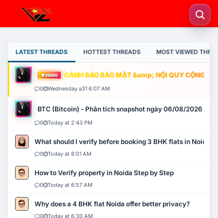
LATEST THREADS
HOTTEST THREADS
MOST VIEWED THRE
CẢNH BÁO BẢO MẬT &amp; NỘI QUY CỘNG ĐỒNG
VÀNG
0
Wednesday a31 6:07 AM
BTC (Bitcoin) - Phân tích snapshot ngày 06/08/2026
0
Today at 2:43 PM
What should I verify before booking 3 BHK flats in Noida?
0
Today at 8:01 AM
How to Verify property in Noida Step by Step
0
Today at 6:57 AM
Why does a 4 BHK flat Noida offer better privacy?
0
Today at 6:30 AM