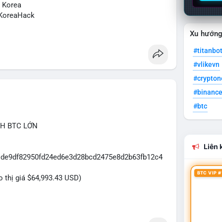
N Korea
KoreaHack
Xu hướn
#titanbo
#vlikevn
#crypto
#binanc
#btc
CH BTC LỚN
Liên k
31de9df82950fd24ed6e3d28bcd2475e8d2b63fb12c4
BTC VIP #
eo thị giá $64,993.43 USD)
dựa trên giao dịch này: Khối lượng 43.3979 BTC
đủ lớn để tạo áp lực thanh khoản tức thời. Hành vi