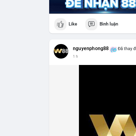
Like
Bình luận
nguyenphong88
Đã thay đ
1 h