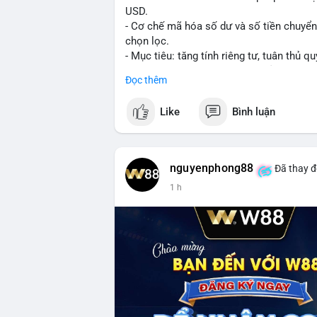
USD.
- Cơ chế mã hóa số dư và số tiền chuyển, 
chọn lọc.
- Mục tiêu: tăng tính riêng tư, tuân thủ qu
- Đề xuất đang được xem xét bởi cộng đồ
Đọc thêm
#binancesquare
#cryptonews
#xrp
Like
Bình luận
$xrp
#vlikevn
#titanbot
nguyenphong88
Đã thay đ
1 h
📰 Nguồn: CoinDesk