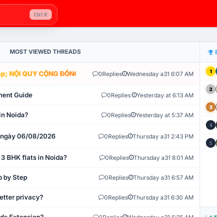
Ctrl K
MOST VIEWED THREADS
1
; NỘI QUY CỘNG ĐỒNG VLIKE.VN: HỆ THỐNG GIÁM SÁT TỰ ĐỘNG V
0
Replies
Wednesday a31 6:07 AM
2
ment Guide
0
Replies
Yesterday at 6:13 AM
3
in Noida?
0
Replies
Yesterday at 5:37 AM
4
t ngày 06/08/2026
0
Replies
Thursday a31 2:43 PM
5
 3 BHK flats in Noida?
0
Replies
Thursday a31 8:01 AM
p by Step
0
Replies
Thursday a31 6:57 AM
etter privacy?
0
Replies
Thursday a31 6:30 AM