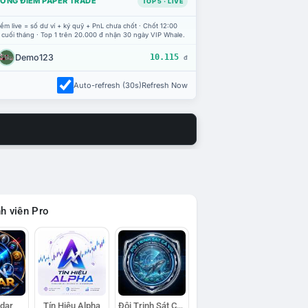
ỔNG ĐIỂM PAPER TRADE
TOP 5 · LIVE
ểm live = số dư ví + ký quỹ + PnL chưa chốt · Chốt 12:00
 cuối tháng · Top 1 trên 20.000 đ nhận 30 ngày VIP Whale.
Demo123
10.115
đ
Auto-refresh (30s)
Refresh Now
h viên Pro
adar
Tín Hiệu Alpha
Đội Trinh Sát Cá Voi