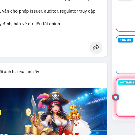
vẫn cho phép issuer, auditor, regulator truy cập
y định, bảo vệ dữ liệu tài chính.
ng XRPL và các tổ chức tài chính.
TON #9
ổi ảnh bìa của anh ấy
OPTIMUS 