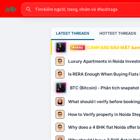
LATEST THREADS
HOTTEST THREADS
CẢNH BÁO BẢO MẬT &amp
VÀNG
Luxury Apartments in Noida Invest
Is RERA Enough When Buying Flats 
BTC (Bitcoin) - Phân tích snapsho
What should I verify before booking
How to Verify property in Noida Ste
Why does a 4 BHK flat Noida offer b