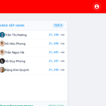
BẢNG XẾP HẠNG
TOP 5
Trần Thị Hương
25,548
VNĐ
À CHẾ TÀI XỬ LÝ VI PHẠM
Võ Hữu Phong
25,446
VNĐ
Trần Ngọc Hà
25,445
VNĐ
Võ Duy Phong
25,347
VNĐ
Đặng Kim Quỳnh
25,246
VNĐ