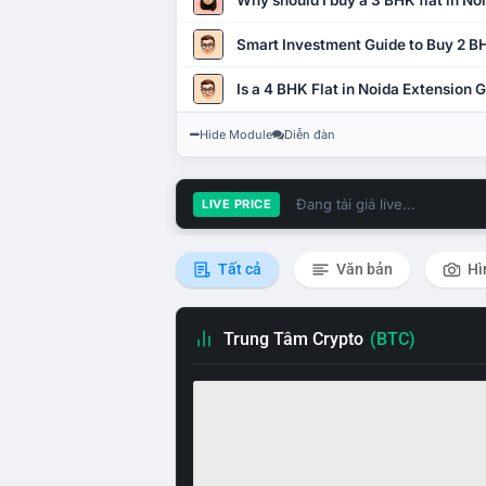
Why should I buy a 3 BHK flat in No
Smart Investment Guide to Buy 2 BH
Is a 4 BHK Flat in Noida Extension
Hide Module
Diễn đàn
Đang tải giá live...
LIVE PRICE
Tất cả
Văn bản
Hì
Trung Tâm Crypto
(BTC)