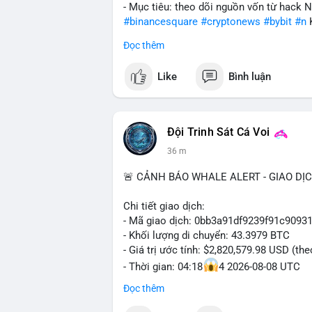
- Mục tiêu: theo dõi nguồn vốn từ hack 
#binancesquare
#cryptonews
#bybit
#n
Đọc thêm
$btc $eth
Like
Bình luận
#vlikevn
#titanbot
📰 Nguồn: Cointelegraph
Đội Trinh Sát Cá Voi
36 m
🚨 CẢNH BÁO WHALE ALERT - GIAO DỊ
Chi tiết giao dịch:
- Mã giao dịch: 0bb3a91df9239f91c909
- Khối lượng di chuyển: 43.3979 BTC
- Giá trị ước tính: $2,820,579.98 USD (th
- Thời gian: 04:18
4 2026-08-08 UTC
Đọc thêm
Nhận định phân tích hành vi của Cá voi 
tương đương 2.82 triệu USD, một con số 