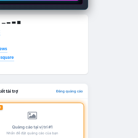
g ▁ ▂ ▃ ▄
t
news
esquare
ết tài trợ
Đăng quảng cáo
1
Quảng cáo tại vị trí #1
Nhấn để đặt quảng cáo của bạn