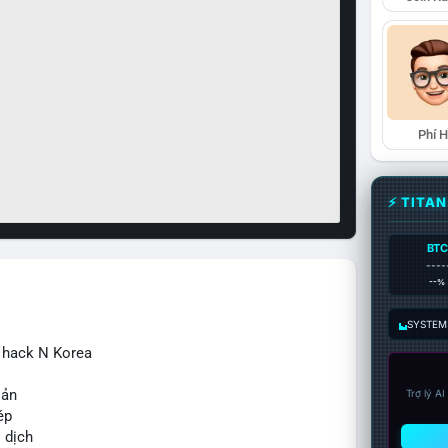
Phí 
⚡ TITA
BTC
----
--%
SYSTEM:
ừ hack N Korea
sản
Trợ lý A
ép
o dịch