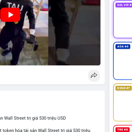
SOL VIP #
ADA #6
DOGE #7
 Wall Street trị giá 530 triệu USD
TRX #8
token hóa tài sản Wall Street trị giá 530 triệu