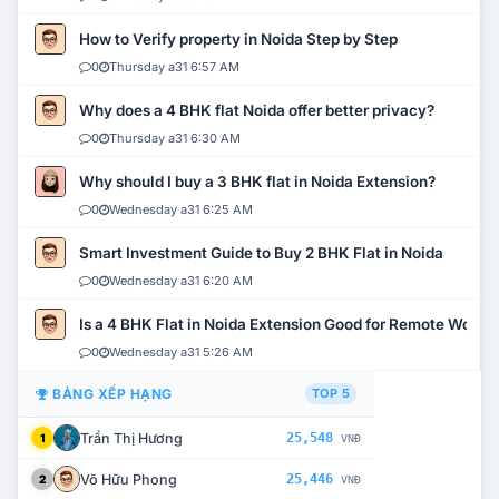
How to Verify property in Noida Step by Step
0
Thursday a31 6:57 AM
Why does a 4 BHK flat Noida offer better privacy?
0
Thursday a31 6:30 AM
Why should I buy a 3 BHK flat in Noida Extension?
0
Wednesday a31 6:25 AM
Smart Investment Guide to Buy 2 BHK Flat in Noida
0
Wednesday a31 6:20 AM
Is a 4 BHK Flat in Noida Extension Good for Remote Work?
0
Wednesday a31 5:26 AM
BẢNG XẾP HẠNG
TOP 5
Trần Thị Hương
25,548
1
VNĐ
Võ Hữu Phong
25,446
2
VNĐ