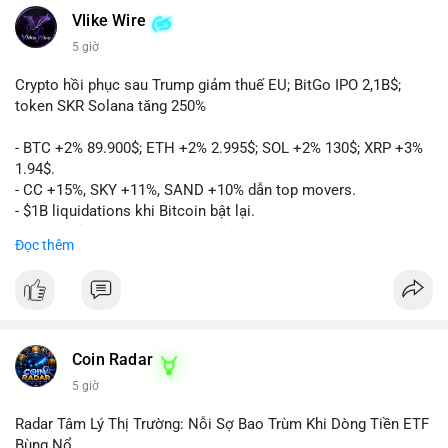
Vlike Wire
5 giờ
Crypto hồi phục sau Trump giảm thuế EU; BitGo IPO 2,1B$;
token SKR Solana tăng 250%
- BTC +2% 89.900$; ETH +2% 2.995$; SOL +2% 130$; XRP +3%
1.94$.
- CC +15%, SKY +11%, SAND +10% dẫn top movers.
- $1B liquidations khi Bitcoin bật lại.
- Trump hủy thuế EU, tín hiệu giảm áp lực.
Đọc thêm
- Vitalik đề xuất DVT staking cho Ethereum.
- BitGo IPO 18$/cổ phiếu, trị giá ~2B$.
- Senate Ag Committee tiến hành Clarity Act.
- Newrez tính crypto vào điều kiện vay nhà.
- HK cấp giấy phép stablecoin mới.
- Tòa án Nga công nhận crypto là tài sản.
Coin Radar
- Trump hy vọng ký bill cấu trúc thị trường crypto.
5 giờ
- Saga EVM bị hack 7M$, quỹ trộm chuyển sang Ethereum.
- Steak ’n Shake thưởng BTC cho nhân viên.
Radar Tâm Lý Thị Trường: Nỗi Sợ Bao Trùm Khi Dòng Tiền ETF
#binancesquare
#cryptonews
#btc
#eth
#sol
#xrp
#cc
#sky
Bùng Nổ