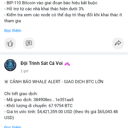
Lời khuyên: Nhà đầu tư nhỏ lẻ nên thận trọng quan sát biến
- BIP-110 Bitcoin vào giai đoạn báo hiệu bắt buộc
động thanh khoản trong 24-48 giờ tới. Tránh hành động theo
- Hỗ trợ từ các nhà khai thác hiện dưới 3%
cảm xúc, hãy chờ xác nhận điểm đến của số BTC này trước khi
- Kiểm tra xem các node có thể duy trì thay đổi khi khai thác ít
điều chỉnh vị thế.
tham gia
- Thảo luận về phương án hard fork dự phòng nếu cần
Đọc thêm
#556btc
#36trusd
#cavoichuyentien
#aplucban
#tichluydaihan
$btc
#btc
#vlikevn
#titanbot
📰 Nguồn: Cointelegraph
Đội Trinh Sát Cá Voi
2 giờ
🚨 CẢNH BÁO WHALE ALERT - GIAO DỊCH BTC LỚN
Chi tiết giao dịch:
- Mã giao dịch: 384908ec...1e351aa5
- Khối lượng di chuyển: 67.9754 BTC
- Giá trị ước tính: $4,421,359.00 USD (theo thị giá $65,043.48
USD)
- Thời gian: 21:19:29 2026-08-08 UTC
Đọc thêm