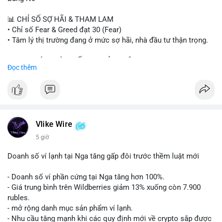
#sand
#bitgo
#solana
#stablecoin
#regulation
📊 CHỈ SỐ SỢ HÃI & THAM LAM
$btc $eth $sol $xrp $cc $sky $sand $skr
#skr
• Chỉ số Fear & Greed đạt 30 (Fear)
• Tâm lý thị trường đang ở mức sợ hãi, nhà đầu tư thận trọng.
#vlikevn
#titanbot
📈 XU HƯỚNG TÌM KIẾM & THẢO LUẬN
Đọc thêm
📰 Nguồn: Decrypt
• CoinGecko Trending: PENGU, TUT, ACE, CASHCAT, ANSEM,
STONKBROKER, UNI
• LunarCrush Trending: Ethereum, Solana, Dogecoin, Polkadot,
Chainlink, Taylor Swift, Tesla
• Google Trends Việt Nam: Real Madrid, Giao hữu câu lạc bộ,
Tinh hà say hi
Vlike Wire
5 giờ
💬 DÒNG CHẢY TIN TỨC & TRUYỀN THÔNG
• Binance Square: Cộng đồng đang tranh luận về lệnh
Doanh số ví lạnh tại Nga tăng gấp đôi trước thềm luật mới
Long/Short, kỳ vọng vào các kèo $ACE, $RAVE và lo ngại tin
xấu từ SpaceX/Musk.
- Doanh số ví phần cứng tại Nga tăng hơn 100%.
• Tin tức quốc tế: US spot Bitcoin ETFs ghi nhận dòng tiền 1 tỷ
- Giá trung bình trên Wildberries giảm 13% xuống còn 7.900
USD; Nansen founder dự báo Bitcoin không dưới 60K; Chi tiêu
rubles.
thẻ Crypto đạt ATH 759 triệu USD.
- mở rộng danh mục sản phẩm ví lạnh.
• Thông báo Binance: Hỗ trợ cổ tức Apple/IBM qua bStocks;
- Nhu cầu tăng mạnh khi các quy định mới về crypto sắp được