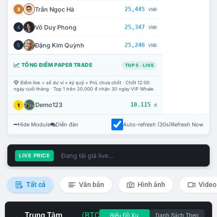
Trần Ngọc Hà
25,445
3
VNĐ
Võ Duy Phong
25,347
4
VNĐ
Đặng Kim Quỳnh
25,246
5
VNĐ
TỔNG ĐIỂM PAPER TRADE
TOP 5 · LIVE
Điểm live = số dư ví + ký quỹ + PnL chưa chốt · Chốt 12:00
ngày cuối tháng · Top 1 trên 20.000 đ nhận 30 ngày VIP Whale.
Demo123
10.115
1
đ
Hide Module
Diễn đàn
Auto-refresh (30s)
Refresh Now
Đang tải giá live...
LIVE PRICE
Tất cả
Văn bản
Hình ảnh
Video
Trung Tâm
(BTC
Biểu Đồ Xu
Danh Sách Theo