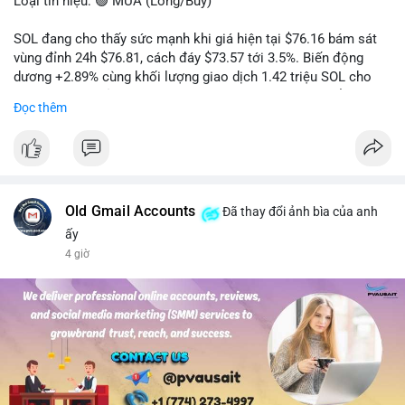
Loại tín hiệu: 🟢 MUA (Long/Buy)
SOL đang cho thấy sức mạnh khi giá hiện tại $76.16 bám sát
vùng đỉnh 24h $76.81, cách đáy $73.57 tới 3.5%. Biến động
dương +2.89% cùng khối lượng giao dịch 1.42 triệu SOL cho
thấy lực cầu chủ động đang chiếm ưu thế, phe mua kiểm soát
Đọc thêm
hoàn toàn nhịp điều chỉnh.
Khuyến nghị giao dịch cụ thể:
- Vùng Entry: 75.80 - 76.20 (chờ retest vùng kháng cự cũ thành
hỗ trợ)
- Mục tiêu chốt lời: TP1: 77.50, TP2: 78.80
Old Gmail Accounts
Đã thay đổi ảnh bìa của anh
- Cắt lỗ: 74.90 (dưới vùng hỗ trợ gần nhất)
ấy
4 giờ
Quản trị vốn: Khối lượng vào lệnh tối đa 2-3% tài khoản, ưu tiên
chốt 50% vị thế tại TP1 và dời stop loss về điểm hòa vốn.
#solusdt
#longsol
#vung76
#breakoutsol
#lenhmuasol