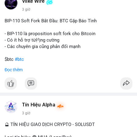
Vlike Wire
này có thể phản ánh ba kịch bản chính: thứ nhất, cá voi đang
chuẩn bị thanh khoản bằng cách chuyển lên sàn giao dịch, tạo
3 giờ
áp lực bán tiềm năng; thứ hai, tài sản được chuyển vào ví lạnh
để nắm giữ dài hạn, thể hiện niềm tin vào xu hướng tăng; thứ
BIP-110 Soft Fork Bắt Đầu: BTC Gặp Báo Tình
ba, hành vi chia tách hoặc tái cấu trúc danh mục nhằm phân
tán rủi ro. Với mức giá 65K, khối lượng này không quá lớn để
- BIP-110 là proposition soft fork cho Bitcoin
gây sốc thanh khoản tức thời, nhưng vẫn đủ sức tạo biến động
- Có ít hỗ trợ từ礿ng cường
tâm lý ngắn hạn nếu hướng đến sàn tập trung.
- Các chuyên gia cũng phản đối mạnh
Lời khuyên cho nhà đầu tư nhỏ lẻ:
$btc
#btc
Theo dõi các giao dịch tiếp theo từ cùng địa chỉ ví để xác nhận
Đọc thêm
hướng đi của dòng tiền. Tránh hành động theo cảm xúc, ưu
#vlikevn
#titanbot
tiên quản trị rủi ro và không mở vị thế lớn trước khi có tín hiệu
rõ ràng về đích đến của số BTC này.
📰 Nguồn: CoinDesk
#94dot58btc
#vilanh
#chuyentiencavoi
#btcmempool
#dongtienlon
Tín Hiệu Alpha
3 giờ
🔮 TÍN HIỆU GIAO DỊCH CRYPTO - SOLUSDT