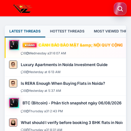
LATEST THREADS
HOTTEST THREADS
MOST VIEWED THRE
CẢNH BÁO BẢO MẬT &amp; NỘI QUY CỘNG ĐỒNG
VÀNG
0
Wednesday a31 6:07 AM
Luxury Apartments in Noida Investment Guide
0
Yesterday at 6:13 AM
Is RERA Enough When Buying Flats in Noida?
0
Yesterday at 5:37 AM
BTC (Bitcoin) - Phân tích snapshot ngày 06/08/2026
0
Thursday a31 2:43 PM
What should I verify before booking 3 BHK flats in Noida?
0
Thursday a31 8:01 AM