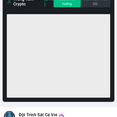
Crypto
)
Hướng
Dõi
Đội Trinh Sát Cá Voi