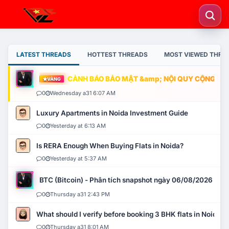
LATEST THREADS
HOTTEST THREADS
MOST VIEWED THRE
CẢNH BÁO BẢO MẬT &amp; NỘI QUY CỘNG ĐỒNG
VÀNG
0
Wednesday a31 6:07 AM
Luxury Apartments in Noida Investment Guide
0
Yesterday at 6:13 AM
Is RERA Enough When Buying Flats in Noida?
0
Yesterday at 5:37 AM
BTC (Bitcoin) - Phân tích snapshot ngày 06/08/2026
0
Thursday a31 2:43 PM
What should I verify before booking 3 BHK flats in Noida?
0
Thursday a31 8:01 AM