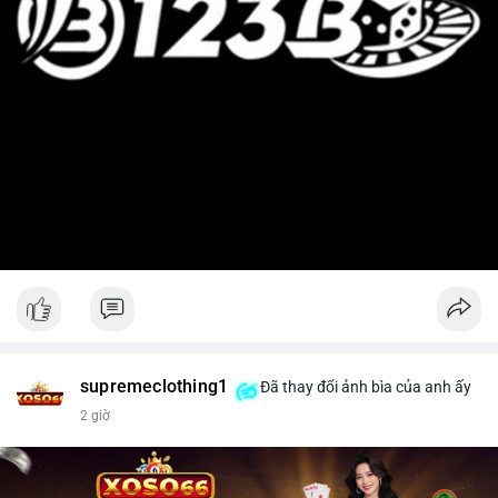
supremeclothing1
Đã thay đổi ảnh bìa của anh ấy
2 giờ