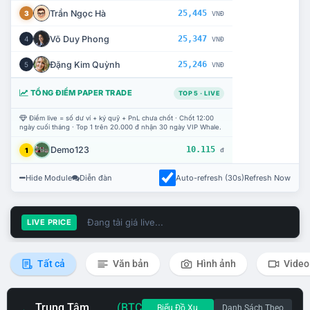
Trần Ngọc Hà
25,445
3
VNĐ
Võ Duy Phong
25,347
4
VNĐ
Đặng Kim Quỳnh
25,246
5
VNĐ
TỔNG ĐIỂM PAPER TRADE
TOP 5 · LIVE
Điểm live = số dư ví + ký quỹ + PnL chưa chốt · Chốt 12:00
ngày cuối tháng · Top 1 trên 20.000 đ nhận 30 ngày VIP Whale.
Demo123
10.115
1
đ
Hide Module
Diễn đàn
Auto-refresh (30s)
Refresh Now
Đang tải giá live...
LIVE PRICE
Tất cả
Văn bản
Hình ảnh
Video
Trung Tâm
(BTC
Biểu Đồ Xu
Danh Sách Theo