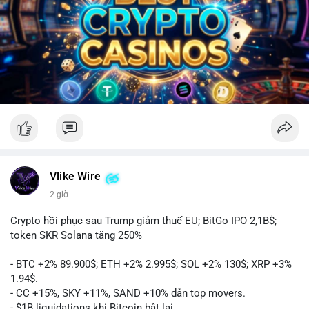
Vlike Wire
2 giờ
Crypto hồi phục sau Trump giảm thuế EU; BitGo IPO 2,1B$;
token SKR Solana tăng 250%
- BTC +2% 89.900$; ETH +2% 2.995$; SOL +2% 130$; XRP +3%
1.94$.
- CC +15%, SKY +11%, SAND +10% dẫn top movers.
- $1B liquidations khi Bitcoin bật lại.