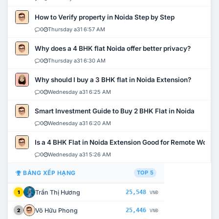
How to Verify property in Noida Step by Step
0
Thursday a31 6:57 AM
Why does a 4 BHK flat Noida offer better privacy?
0
Thursday a31 6:30 AM
Why should I buy a 3 BHK flat in Noida Extension?
0
Wednesday a31 6:25 AM
Smart Investment Guide to Buy 2 BHK Flat in Noida
0
Wednesday a31 6:20 AM
Is a 4 BHK Flat in Noida Extension Good for Remote Work?
0
Wednesday a31 5:26 AM
BẢNG XẾP HẠNG
TOP 5
Trần Thị Hương
25,548
1
VNĐ
Võ Hữu Phong
25,446
2
VNĐ