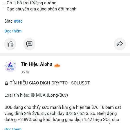
gây sốc thanh khoản tức thời, nhưng vẫn đủ sức tạo biến động
- Có ít hỗ trợ từ礿ng cường
tâm lý ngắn hạn nếu hướng đến sàn tập trung.
- Các chuyên gia cũng phản đối mạnh
Lời khuyên cho nhà đầu tư nhỏ lẻ:
$btc
#btc
Theo dõi các giao dịch tiếp theo từ cùng địa chỉ ví để xác nhận
Đọc thêm
hướng đi của dòng tiền. Tránh hành động theo cảm xúc, ưu
#vlikevn
#titanbot
tiên quản trị rủi ro và không mở vị thế lớn trước khi có tín hiệu
rõ ràng về đích đến của số BTC này.
📰 Nguồn: CoinDesk
#94dot58btc
#vilanh
#chuyentiencavoi
#btcmempool
#dongtienlon
Tín Hiệu Alpha
36 m
🔮 TÍN HIỆU GIAO DỊCH CRYPTO - SOLUSDT
Loại tín hiệu: 🟢 MUA (Long/Buy)
SOL đang cho thấy sức mạnh khi giá hiện tại $76.16 bám sát
vùng đỉnh 24h $76.81, cách đáy $73.57 tới 3.5%. Biến động
dương +2.89% cùng khối lượng giao dịch 1.42 triệu SOL cho
thấy lực cầu chủ động đang chiếm ưu thế, phe mua kiểm soát
Đọc thêm