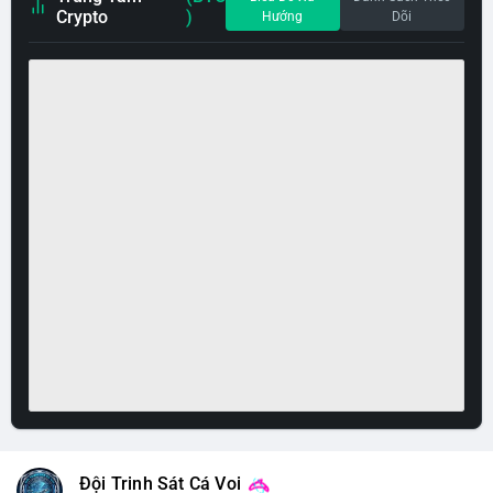
Crypto
)
Hướng
Dõi
Đội Trinh Sát Cá Voi