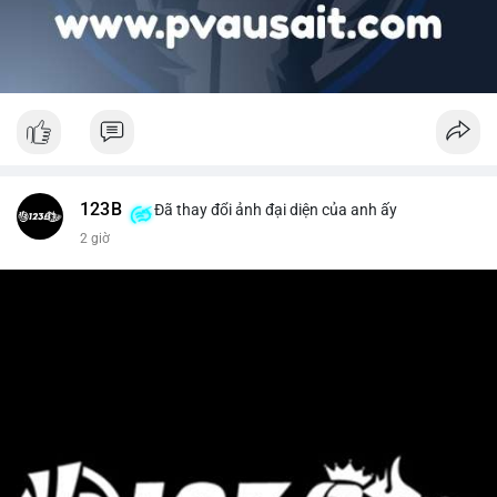
123B
Đã thay đổi ảnh đại diện của anh ấy
2 giờ