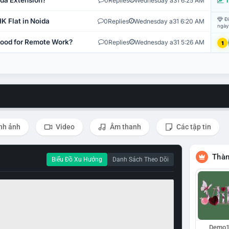
ida Extension?
0
Replies
Wednesday a31 6:25 AM
T
Đi
K Flat in Noida
0
Replies
Wednesday a31 6:20 AM
ngày
 Good for Remote Work?
0
Replies
Wednesday a31 5:26 AM
1
nh ảnh
Video
Âm thanh
Các tập tin
Thàn
Biểu Đồ Xu Hướng
Danh Sách Theo Dõi
Demo1