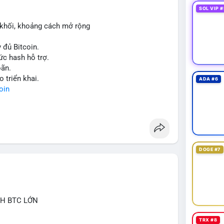
 cố niềm tin nếu ví lạnh là đích đến.
SOL VIP #
2 khối, khoảng cách mở rộng
giao dịch tiếp theo và dòng tiền vào/ra sàn giao
 đủ Bitcoin.
eo cảm tính, ưu tiên quản trị rủi ro và không nên vội
ức hash hỗ trợ.
của cá voi.
oãn.
o triển khai.
ADA #6
sangiaodich
#852kusd
#mempoolbtc
oin
DOGE #7
CH BTC LỚN
TRX #8