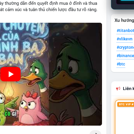
ày thường dẫn đến quyết định mua ở đỉnh và thua
oát cảm xúc và tuân thủ chiến lược đầu tư rõ ràng.
Xu hướn
#titanbo
#vlikevn
#crypto
#binanc
#btc
Liên k
BTC VIP #