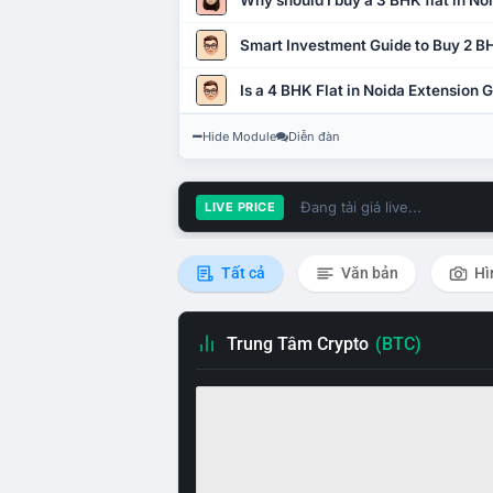
Why should I buy a 3 BHK flat in No
Smart Investment Guide to Buy 2 BH
Is a 4 BHK Flat in Noida Extension
Hide Module
Diễn đàn
Đang tải giá live...
LIVE PRICE
Tất cả
Văn bản
Hì
Trung Tâm Crypto
(BTC)