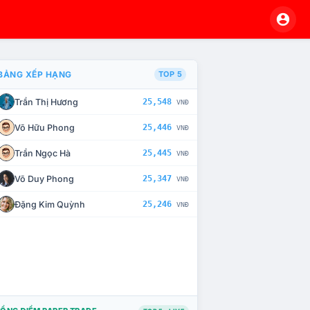
BẢNG XẾP HẠNG
TOP 5
Trần Thị Hương
25,548
VNĐ
À CHẾ TÀI XỬ LÝ VI PHẠM
Võ Hữu Phong
25,446
VNĐ
Trần Ngọc Hà
25,445
VNĐ
Võ Duy Phong
25,347
VNĐ
Đặng Kim Quỳnh
25,246
VNĐ