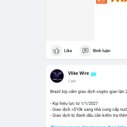
#44btc
#vilanh
#tichluydaihan
#btcmem
Like
Bình luận
Vlike Wire
2 giờ
Brazil kịp cấm giao dịch crypto gian lận 
- Kịp hiệu lực từ 1/1/2027
- Giao dịch >$10k sang nhà cung cấp nướ
- Giao dịch bị đánh dấu cần kiểm tra thê