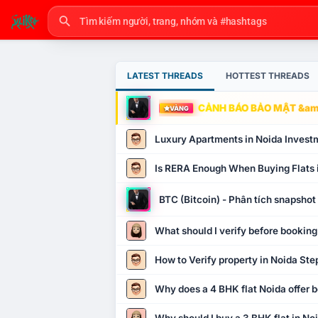
LATEST THREADS
HOTTEST THREADS
CẢNH BÁO BẢO MẬT &amp
VÀNG
Luxury Apartments in Noida Invest
Is RERA Enough When Buying Flats 
BTC (Bitcoin) - Phân tích snapsho
What should I verify before booking
How to Verify property in Noida Ste
Why does a 4 BHK flat Noida offer b