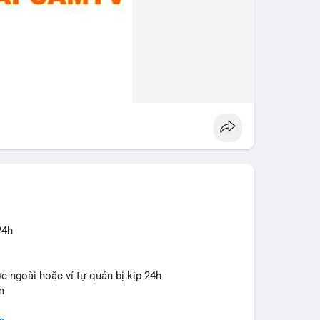
pool
#2tr86usd
24h
c ngoài hoặc ví tự quản bị kịp 24h
m