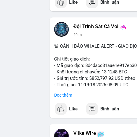
Like
Bình luận
Đội Trinh Sát Cá Voi
20 m
🚨 CẢNH BÁO WHALE ALERT - GIAO DỊ
Chi tiết giao dịch:
- Mã giao dịch: 8d4dacc31aae1e917eb
- Khối lượng di chuyển: 13.1248 BTC
- Giá trị ước tính: $852,797.92 USD (theo
- Thời gian: 11:19:18 2026-08-09 UTC
Đọc thêm
Nhận định phân tích:
Khối lượng 13.1248 BTC, tương đương hơ
Like
Bình luận
dịch duy nhất. Động thái này cho thấy c
lên sàn giao dịch để chuẩn bị thanh kho
di chuyển với khối lượng lớn trong thời 
tâm lý thận trọng, khi giới đầu tư theo 
Vlike Wire
đợt phân phối hay tích lũy chiến lược. Á