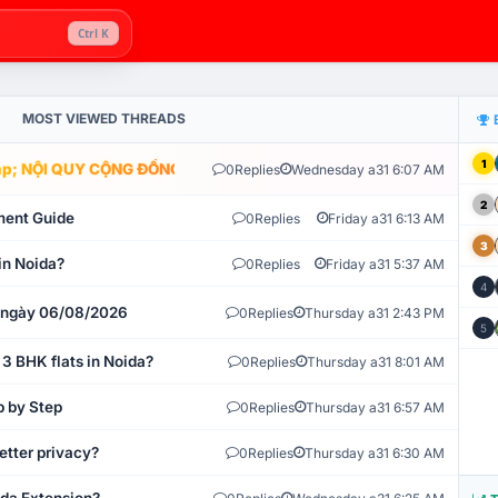
Ctrl K
MOST VIEWED THREADS
1
; NỘI QUY CỘNG ĐỒNG VLIKE.VN: HỆ THỐNG GIÁM SÁT TỰ ĐỘNG V
0
Replies
Wednesday a31 6:07 AM
2
ment Guide
0
Replies
Friday a31 6:13 AM
3
in Noida?
0
Replies
Friday a31 5:37 AM
4
t ngày 06/08/2026
0
Replies
Thursday a31 2:43 PM
5
 3 BHK flats in Noida?
0
Replies
Thursday a31 8:01 AM
p by Step
0
Replies
Thursday a31 6:57 AM
etter privacy?
0
Replies
Thursday a31 6:30 AM