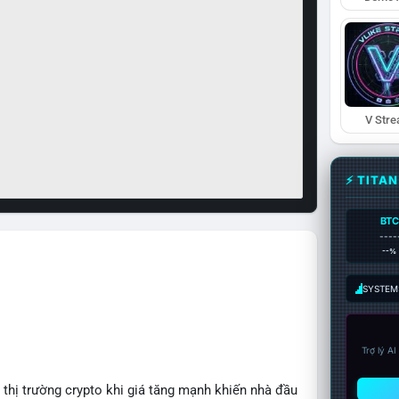
V Str
⚡ TITA
BTC
----
--%
SYSTEM:
Trợ lý A
 thị trường crypto khi giá tăng mạnh khiến nhà đầu