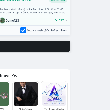
ỔNG ĐIỂM PAPER TRADE
TOP 5 · LIVE
ểm live = số dư ví + ký quỹ + PnL chưa chốt · Chốt 12:00
 cuối tháng · Top 1 trên 20.000 đ nhận 30 ngày VIP Whale.
Demo123
5.492
đ
Auto-refresh (30s)
Refresh Now
h viên Pro
23
Sơn Vlike
Tín Hiệu Alpha