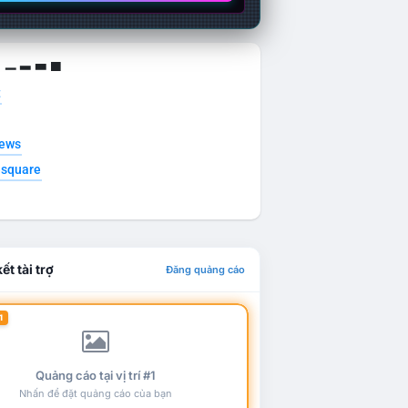
g ▁ ▂ ▃ ▄
t
news
esquare
ết tài trợ
Đăng quảng cáo
1
Quảng cáo tại vị trí #1
Nhấn để đặt quảng cáo của bạn