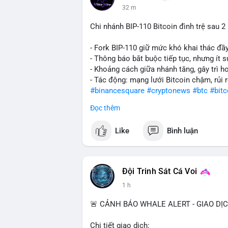
32 m
này đổ vào sàn, nhưng ngược lại, nó củng
Chi nhánh BIP-110 Bitcoin đình trệ sau 
Lời khuyên:
Nhà đầu tư nhỏ lẻ nên quan sát thêm các 
- Fork BIP-110 giữ mức khó khai thác đầy
dịch trong 24 giờ tới. Tránh hành động th
- Thông báo bắt buộc tiếp tục, nhưng ít s
vàng mua bán khi chưa xác nhận rõ ý đồ 
- Khoảng cách giữa nhánh tăng, gây trì h
- Tác động: mạng lưới Bitcoin chậm, rủi r
#13dot1248btc
#chuyenvilanh
#phanphoi
#binancesquare
#cryptonews
#btc
#bitc
Đọc thêm
$btc
Like
Bình luận
#vlikevn
#titanbot
📰 Nguồn: Cointelegraph
Đội Trinh Sát Cá Voi
1 h
🚨 CẢNH BÁO WHALE ALERT - GIAO DỊ
Chi tiết giao dịch: