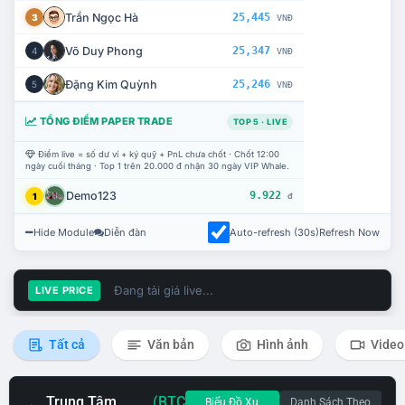
Trần Ngọc Hà
25,445
3
VNĐ
Võ Duy Phong
25,347
4
VNĐ
Đặng Kim Quỳnh
25,246
5
VNĐ
TỔNG ĐIỂM PAPER TRADE
TOP 5 · LIVE
Điểm live = số dư ví + ký quỹ + PnL chưa chốt · Chốt 12:00
ngày cuối tháng · Top 1 trên 20.000 đ nhận 30 ngày VIP Whale.
Demo123
9.922
1
đ
Hide Module
Diễn đàn
Auto-refresh (30s)
Refresh Now
Đang tải giá live...
LIVE PRICE
Tất cả
Văn bản
Hình ảnh
Video
Trung Tâm
(BTC
Biểu Đồ Xu
Danh Sách Theo