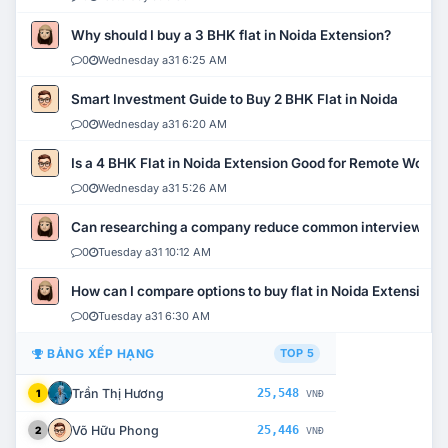
Why should I buy a 3 BHK flat in Noida Extension?
0
Wednesday a31 6:25 AM
Smart Investment Guide to Buy 2 BHK Flat in Noida
0
Wednesday a31 6:20 AM
Is a 4 BHK Flat in Noida Extension Good for Remote Work?
0
Wednesday a31 5:26 AM
Can researching a company reduce common interview mi
0
Tuesday a31 10:12 AM
How can I compare options to buy flat in Noida Extension?
0
Tuesday a31 6:30 AM
BẢNG XẾP HẠNG
TOP 5
Trần Thị Hương
25,548
1
VNĐ
Võ Hữu Phong
25,446
2
VNĐ