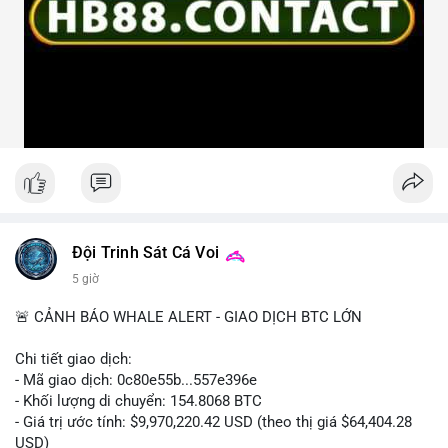
Đội Trinh Sát Cá Voi
5 giờ
🚨 CẢNH BÁO WHALE ALERT - GIAO DỊCH BTC LỚN
Chi tiết giao dịch:
- Mã giao dịch: 0c80e55b...557e396e
- Khối lượng di chuyển: 154.8068 BTC
- Giá trị ước tính: $9,970,220.42 USD (theo thị giá $64,404.28
USD)