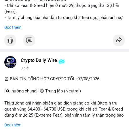
• Chỉ số Fear & Greed hiện ở mức 29, thuộc trạng thái Sợ hãi
#vlikevn
#titanbot
(Fear).
• Tâm lý chung của nhà đầu tư đang khá tiêu cực, phản ánh sự
📰 Nguồn: Cointelegraph
thận trọng cao độ trước các biến động thị trường.
Đọc thêm
📈 XU HƯỚNG TÌM KIẾM & THẢO LUẬN
• CoinGecko Trending: Plume (PLUME), Cash Cat (CASHCAT),
Biconomy (BICO), Hashflow (HFT), Ondo (ONDO), StonkBroker
(STONKBROKER), (PUMP).
• LunarCrush Trending: Ethereum, Solana, Dogecoin, Polkadot,
Crypto Daily Wire
Chainlink.
3 giờ
• Google Trends Việt Nam: Các chủ đề về bóng đá (Man Utd,
Viettel) và các từ khóa đời sống khác đang chiếm ưu thế.
📰 BẢN TIN TỔNG HỢP CRYPTO TỐI - 07/08/2026
💬 DÒNG CHẢY TIN TỨC & TRUYỀN THÔNG
[Xu hướng chung]: 🟡 Trung lập (Neutral)
• Tin tức pháp lý: Tòa phúc thẩm Hoa Kỳ giữ nguyên bản án 25
năm tù đối với Sam Bankman-Fried (FTX).
Thị trường ghi nhận phiên giao dịch giằng co khi Bitcoin trụ
• Tin tức vĩ mô: Cảnh báo về tình trạng stagflation (lạm phát
quanh vùng 64.400 - 64.700 USD, trong khi chỉ số Fear & Greed
đình trệ) từ dữ liệu PMI của Mỹ; thu nhập của người Mỹ đang
dừng ở mức 25 (Extreme Fear), phản ánh tâm lý thận trọng bao
chịu áp lực lớn.
trùm giới đầu tư.
Đọc thêm
• Tin tức Binance: Binance chuẩn bị nâng cấp dịch vụ giao dịch