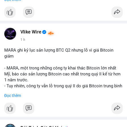
mục chứng chỉ cho tài sản số tại Mỹ.
- Sự trì hoãn có thể ảnh hưởng đến sự tin tưởng của nhà đầu tư
và phát triển thị trường crypto tại Mỹ.
$btc $eth
Vlike Wire
#vlikevn
#titanbot
1 h
📰 Nguồn: CoinDesk
MARA ghi kỷ lục sản lượng BTC Q2 nhưng lỗ vì giá Bitcoin
giảm
- MARA, một trong những công ty khai thác Bitcoin lớn nhất
Mỹ, báo cáo sản lượng Bitcoin cao nhất trong quý II kể từ hơn
1 năm trước.
- Tuy nhiên, công ty vẫn lỗ trong quý II do giá Bitcoin trung bình
giảm 28% so với cùng kỳ năm trước.
Đọc thêm
- Sự tăng sản lượng không đủ bù đắp cho sự suy giảm giá trị
của Bitcoin, ảnh hưởng trực tiếp đến doanh thu và lợi nhuận.
$btc
#btc