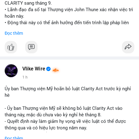
CLARITY sang tháng 9.
• Lãnh đạo đa số tại Thượng viện John Thune xác nhận việc trì
hoãn này.
• Động thái này có thể ảnh hưởng đến tiến trình lập pháp liên
quan đến khung pháp lý tiền điện tử tại Mỹ.
Đọc thêm
$btc $eth
#vlikevn
#titanbot
📰 Nguồn: Cointelegraph
Vlike Wire
1 h
Ủy ban Thượng viện Mỹ hoãn bỏ luật Clarity Act trước kỳ nghỉ
hè
- Ủy ban Thượng viện Mỹ sẽ không bỏ luật Clarity Act vào
tháng này, mặc dù chưa vào kỳ nghỉ hè tháng 8.
- Quyết định này làm giảm hy vọng về việc luật có thể được
thông qua và có hiệu lực trong năm nay.
- Luật Clarity Act nhằm cung cấp quy định rõ ràng hơn về danh
Đọc thêm