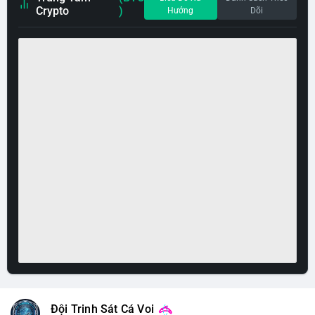
Crypto
)
Hướng
Dõi
Đội Trinh Sát Cá Voi