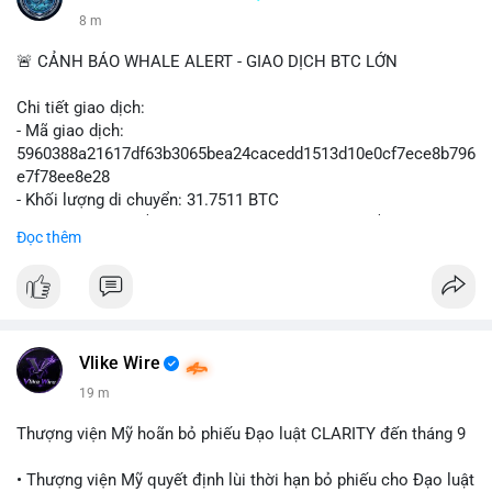
8 m
🚨 CẢNH BÁO WHALE ALERT - GIAO DỊCH BTC LỚN
Chi tiết giao dịch:
- Mã giao dịch:
5960388a21617df63b3065bea24cacedd1513d10e0cf7ece8b796
e7f78ee8e28
- Khối lượng di chuyển: 31.7511 BTC
- Giá trị ước tính: $2,042,300.50 USD (theo thị giá $64,322.12
Đọc thêm
USD)
- Thời gian: 03:19:19 2
Vlike Wire
19 m
Thượng viện Mỹ hoãn bỏ phiếu Đạo luật CLARITY đến tháng 9
• Thượng viện Mỹ quyết định lùi thời hạn bỏ phiếu cho Đạo luật