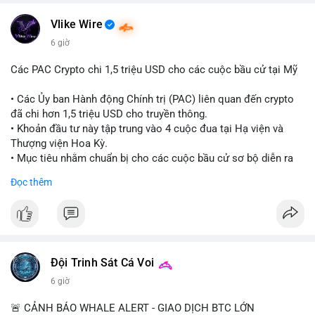
#vlikevn
#titanbot
Vlike Wire
📰 Nguồn: CoinDesk
6 giờ
Các PAC Crypto chi 1,5 triệu USD cho các cuộc bầu cử tại Mỹ
• Các Ủy ban Hành động Chính trị (PAC) liên quan đến crypto
đã chi hơn 1,5 triệu USD cho truyền thông.
• Khoản đầu tư này tập trung vào 4 cuộc đua tại Hạ viện và
Thượng viện Hoa Kỳ.
• Mục tiêu nhằm chuẩn bị cho các cuộc bầu cử sơ bộ diễn ra
vào ngày 18 tháng 8.
Đọc thêm
#cryptonews
#politics
#usa
#binancesquare
$btc $eth
#vlikevn
#titanbot
Đội Trinh Sát Cá Voi
6 giờ
📰 Nguồn: Cointelegraph
🚨 CẢNH BÁO WHALE ALERT - GIAO DỊCH BTC LỚN