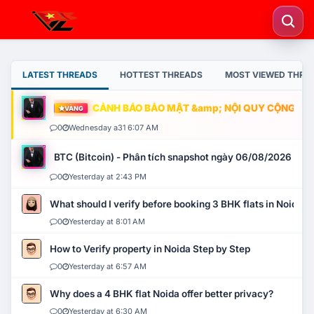
LATEST THREADS
HOTTEST THREADS
MOST VIEWED THRE
CẢNH BÁO BẢO MẬT &amp; NỘI QUY CỘNG ĐỒNG
VÀNG
0
Wednesday a31 6:07 AM
BTC (Bitcoin) - Phân tích snapshot ngày 06/08/2026
0
Yesterday at 2:43 PM
What should I verify before booking 3 BHK flats in Noida?
0
Yesterday at 8:01 AM
How to Verify property in Noida Step by Step
0
Yesterday at 6:57 AM
Why does a 4 BHK flat Noida offer better privacy?
0
Yesterday at 6:30 AM