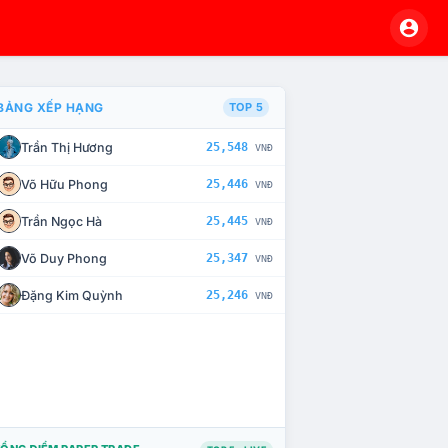
BẢNG XẾP HẠNG
TOP 5
Trần Thị Hương
25,548
VNĐ
À CHẾ TÀI XỬ LÝ VI PHẠM
Võ Hữu Phong
25,446
VNĐ
Trần Ngọc Hà
25,445
VNĐ
Võ Duy Phong
25,347
VNĐ
Đặng Kim Quỳnh
25,246
VNĐ