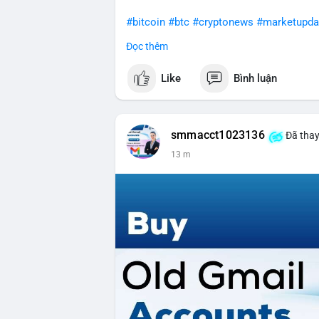
#bitcoin
#btc
#cryptonews
#marketupda
Đọc thêm
$btc
Like
Bình luận
#vlikevn
#titanbot
📰 Nguồn: CoinDesk
smmacct1023136
Đã thay
13 m