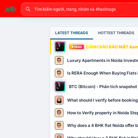
LATEST THREADS
HOTTEST THREADS
CẢNH BÁO BẢO MẬT &amp
VÀNG
Luxury Apartments in Noida Invest
Is RERA Enough When Buying Flats 
BTC (Bitcoin) - Phân tích snapsho
What should I verify before booking
How to Verify property in Noida Ste
Why does a 4 BHK flat Noida offer b