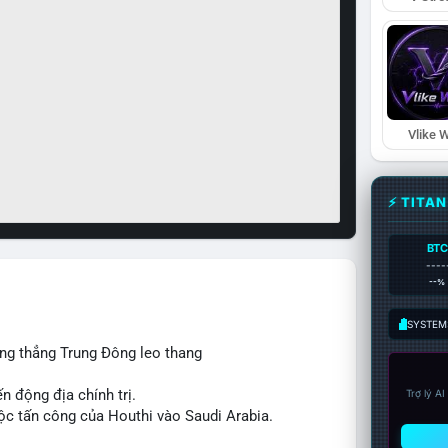
Vlike W
⚡ TITA
BTC
----
--%
SYSTEM:
ng thẳng Trung Đông leo thang
n động địa chính trị.
Trợ lý A
ộc tấn công của Houthi vào Saudi Arabia.