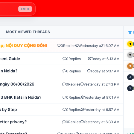
Ctrl K
MOST VIEWED THREADS
1
; NỘI QUY CỘNG ĐỒNG VLIKE.VN: HỆ THỐNG GIÁM SÁT TỰ ĐỘNG V
0
Replies
Wednesday a31 6:07 AM
2
ment Guide
0
Replies
Today at 6:13 AM
3
in Noida?
0
Replies
Today at 5:37 AM
4
t ngày 06/08/2026
0
Replies
Yesterday at 2:43 PM
5
 3 BHK flats in Noida?
0
Replies
Yesterday at 8:01 AM
p by Step
0
Replies
Yesterday at 6:57 AM
etter privacy?
0
Replies
Yesterday at 6:30 AM