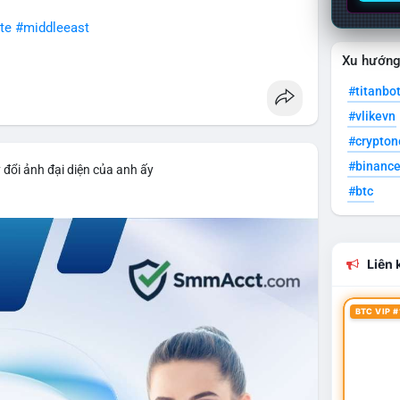
te
#middleeast
Xu hướn
#titanbo
#vlikevn
#crypto
#binanc
 đổi ảnh đại diện của anh ấy
#btc
Liên k
BTC VIP #