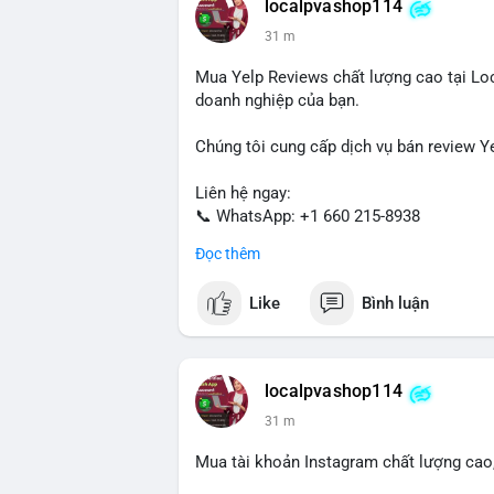
localpvashop114
đây là hành động tích lũy chiến lược dài
31 m
trong 24-48 giờ tới vì có thể kéo theo bi
Mua Yelp Reviews chất lượng cao tại Loc
Lời khuyên: Nhà đầu tư nhỏ lẻ nên quan s
doanh nghiệp của bạn.
Tránh vào lệnh ngay lập tức, chờ xác nhậ
hướng rõ ràng hơn.
Chúng tôi cung cấp dịch vụ bán review Ye
#65dot0182btc
#chotloinganhan
#vinon
Liên hệ ngay:
#quansatdongtien
📞 WhatsApp: +1 660 215-8938
✈️ Telegram: @localpvashop
Đọc thêm
LocalPvaShop – Đối tác đáng tin cậy giúp
Like
Bình luận
localpvashop114
31 m
Mua tài khoản Instagram chất lượng cao,