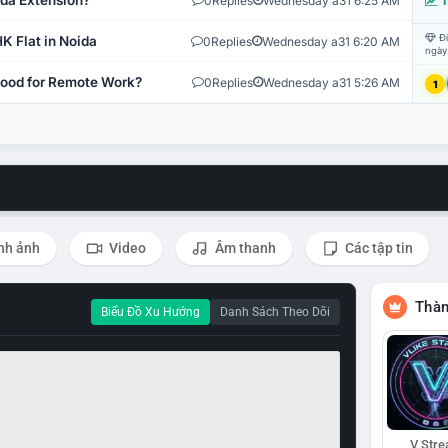
ida Extension?
0
Replies
Wednesday a31 6:25 AM
T
Đi
K Flat in Noida
0
Replies
Wednesday a31 6:20 AM
ngày
 Good for Remote Work?
0
Replies
Wednesday a31 5:26 AM
1
nh ảnh
Video
Âm thanh
Các tập tin
Thàn
Biểu Đồ Xu Hướng
Danh Sách Theo Dõi
V Str