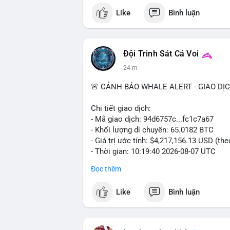
Like
Bình luận
Đội Trinh Sát Cá Voi
24 m
🚨 CẢNH BÁO WHALE ALERT - GIAO DỊ
Chi tiết giao dịch:
- Mã giao dịch: 94d6757c...fc1c7a67
- Khối lượng di chuyển: 65.0182 BTC
- Giá trị ước tính: $4,217,156.13 USD (th
- Thời gian: 10:19:40 2026-08-07 UTC
Đọc thêm
Nhận định phân tích: Giao dịch 65.0182 B
phiên châu Á cho thấy dấu hiệu của một 
Like
Bình luận
64,861 USD, khối lượng này không quá lớn
chuyển vào khung giờ thanh khoản mỏng 
sàn tập trung. Nếu coin được chuyển đến
tìm kiếm thanh khoản để chốt lời ngắn hạ