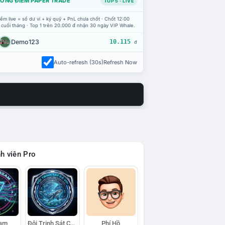
ỔNG ĐIỂM PAPER TRADE
TOP 5 · LIVE
ểm live = số dư ví + ký quỹ + PnL chưa chốt · Chốt 12:00
 cuối tháng · Top 1 trên 20.000 đ nhận 30 ngày VIP Whale.
Demo123
10.115
đ
Auto-refresh (30s)
Refresh Now
h viên Pro
eam
Đội Trinh Sát Cá Voi
Phí Hồ