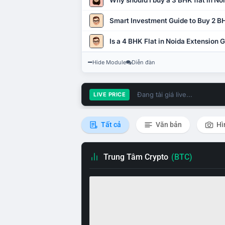
Why should I buy a 3 BHK flat in No
Smart Investment Guide to Buy 2 BH
Is a 4 BHK Flat in Noida Extension
Hide Module
Diễn đàn
Đang tải giá live...
LIVE PRICE
Tất cả
Văn bản
Hì
Trung Tâm Crypto
(BTC)