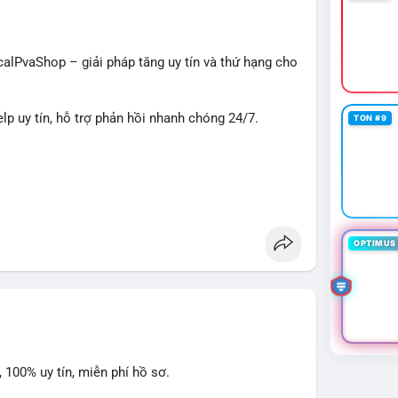
 hạn. Dòng tiền này cần được theo dõi chặt chẽ
ến động giá cục bộ.
alPvaShop – giải pháp tăng uy tín và thứ hạng cho
át phản ứng giá tại vùng 64,500 - 65,200 USD.
n dòng tiền tiếp theo từ địa chỉ nhận để đánh giá xu
lp uy tín, hỗ trợ phản hồi nhanh chóng 24/7.
TON #9
gsangiaodich
#biendonggiacucbo
 thương hiệu của bạn nổi bật trên nền tảng Yelp.
OPTIMUS 
 100% uy tín, miễn phí hồ sơ.