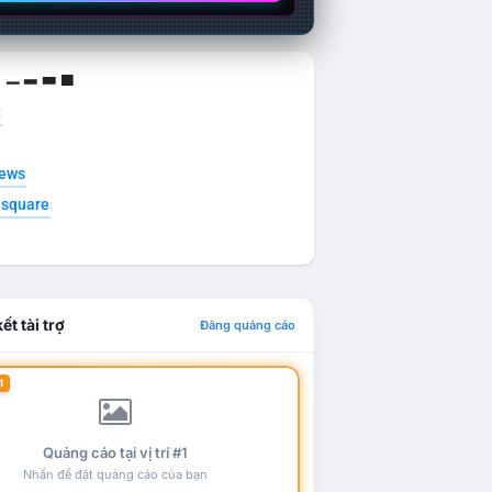
g ▁ ▂ ▃ ▄
t
news
esquare
ết tài trợ
Đăng quảng cáo
1
Quảng cáo tại vị trí #1
Nhấn để đặt quảng cáo của bạn