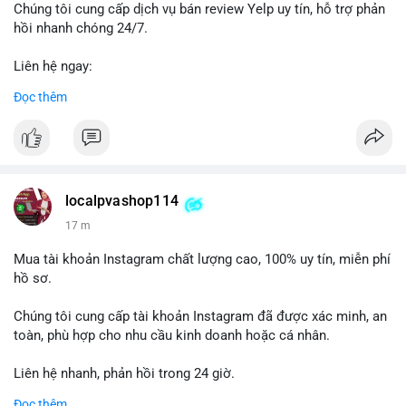
được theo dõi chặt chẽ trong 24-48 giờ tới vì có thể kéo theo
Chúng tôi cung cấp dịch vụ bán review Yelp uy tín, hỗ trợ phản
biến động giá cục bộ.
hồi nhanh chóng 24/7.
Lời khuyên: Nhà đầu tư nhỏ lẻ nên quan sát phản ứng giá tại
Liên hệ ngay:
vùng 64,500 - 65,200 USD. Tránh vào lệnh ngay lập tức, chờ xác
📞 WhatsApp: +1 660 215-8938
Đọc thêm
nhận dòng tiền tiếp theo từ địa chỉ nhận để đánh giá xu hướng
✈️ Telegram: @localpvashop
rõ ràng hơn.
LocalPvaShop – Đối tác đáng tin cậy giúp thương hiệu của bạn
#65dot0182btc
#chotloinganhan
#vinongsangiaodich
nổi bật trên nền tảng Yelp.
#biendonggiacucbo
#quansatdongtien
localpvashop114
17 m
Mua tài khoản Instagram chất lượng cao, 100% uy tín, miễn phí
hồ sơ.
Chúng tôi cung cấp tài khoản Instagram đã được xác minh, an
toàn, phù hợp cho nhu cầu kinh doanh hoặc cá nhân.
Liên hệ nhanh, phản hồi trong 24 giờ.
Đọc thêm