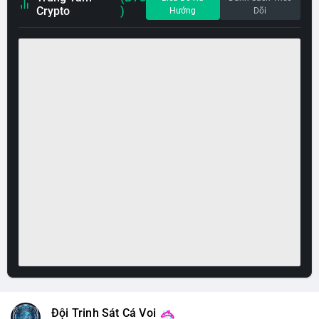
Crypto
)
Hướng
Dõi
Đội Trinh Sát Cá Voi