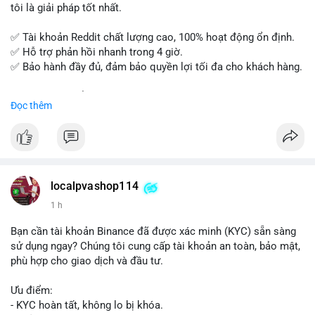
tôi là giải pháp tốt nhất.
✅ Tài khoản Reddit chất lượng cao, 100% hoạt động ổn định.
✅ Hỗ trợ phản hồi nhanh trong 4 giờ.
✅ Bảo hành đầy đủ, đảm bảo quyền lợi tối đa cho khách hàng.
Liên hệ ngay để được tư vấn và đặt mua:
Đọc thêm
📞 WhatsApp: +1 660 215-8938
✈️ Telegram: @localpvashop
📧 Email: localpvashop@gmail.com
Mua tài khoản Reddit ngay hôm nay để phát triển chiến dịch
của bạn!
localpvashop114
1 h
Bạn cần tài khoản Binance đã được xác minh (KYC) sẵn sàng
sử dụng ngay? Chúng tôi cung cấp tài khoản an toàn, bảo mật,
phù hợp cho giao dịch và đầu tư.
Ưu điểm:
- KYC hoàn tất, không lo bị khóa.