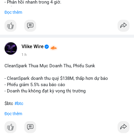
- Phản hồi nhanh trong 4 giờ.
- Hỗ trợ tận tình 24/7.
Đọc thêm
Liên hệ ngay để được tư vấn:
📞 WhatsApp: +1 660 215-8938
✈️ Telegram: @localpvashop
Vlike Wire
1 h
CleanSpark Thua Mục Doanh Thu, Phiếu Sunk
- CleanSpark doanh thu quý $138M, thấp hơn dự báo
- Phiếu giảm 5.5% sau báo cáo
- Doanh thu không đạt kỳ vọng thị trường
$btc
#btc
Đọc thêm
#vlikevn
#titanbot
📰 Nguồn: Cointelegraph