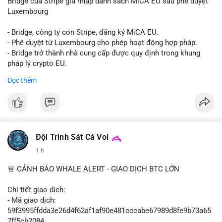
Bridge của Stripe gia nhập danh sách MiCA EU sau phê duyệt
Luxembourg
- Bridge, công ty con Stripe, đăng ký MiCA EU.
- Phê duyệt từ Luxembourg cho phép hoạt động hợp pháp.
- Bridge trở thành nhà cung cấp được quy định trong khung
pháp lý crypto EU.
- Tác động: tăng tính minh bạch, uy tín, mở rộng dịch vụ crypto.
Đọc thêm
#binancesquare
#cryptonews
#mica
#stripe
#bridge
#eu
#luxembourg
$btc $eth
Đội Trinh Sát Cá Voi
#vlikevn
#titanbot
1 h
📰 Nguồn: Cointelegraph
🚨 CẢNH BÁO WHALE ALERT - GIAO DỊCH BTC LỚN
Chi tiết giao dịch:
- Mã giao dịch:
59f3995ffdda3e26d4f62af1af90e481cccabe67989d8fe9b73a65
7ff5cb2084