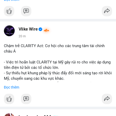
📞 WhatsApp: +1 660 215-8938
✈️ Telegram: @localpvashop
Vlike Wire
20 m
Chậm trễ CLARITY Act: Cơ hội cho các trung tâm tài chính
châu Á
- Việc trì hoãn luật CLARITY tại Mỹ gây rủi ro cho việc áp dụng
tiền điện tử bởi các tổ chức lớn.
- Sự thiếu hụt khung pháp lý thúc đẩy đổi mới sáng tạo rời khỏi
Mỹ, chuyển sang các khu vực khác.
- Các trung tâm tài chính châu Á có cơ hội chiếm lĩnh thị
Đọc thêm
trường khi Mỹ còn đang lúng túng về luật pháp.
#binancesquare
#cryptonews
#regulation
#asia
#blockchain
$btc $eth