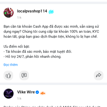
localpvashop114
1 h
Bạn cần tài khoản Cash App đã được xác minh, sẵn sàng sử
dụng ngay? Chúng tôi cung cấp tài khoản 100% an toàn, KYC
hoàn tất, giúp bạn giao dịch thuận tiện, không lo bị hạn chế.
Ưu điểm nổi bật:
- Tài khoản đã xác minh, bảo mật tuyệt đối.
- Hỗ trợ 24/7, phản hồi nhanh chóng.
- Giao dịch minh bạch, đáng tin cậy.
Đọc thêm
Liên hệ ngay để được tư vấn và sở hữu tài khoản ngay hôm
nay:
📞 WhatsApp: +1 660 215-8938
✈️ Telegram: @localpvashop
📧 Email: localpvashop@gmail.com
Vlike Wire
1 h