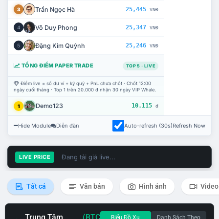
Trần Ngọc Hà
25,445
3
VNĐ
Võ Duy Phong
25,347
4
VNĐ
Đặng Kim Quỳnh
25,246
5
VNĐ
TỔNG ĐIỂM PAPER TRADE
TOP 5 · LIVE
Điểm live = số dư ví + ký quỹ + PnL chưa chốt · Chốt 12:00
ngày cuối tháng · Top 1 trên 20.000 đ nhận 30 ngày VIP Whale.
Demo123
10.115
1
đ
Hide Module
Diễn đàn
Auto-refresh (30s)
Refresh Now
Đang tải giá live...
LIVE PRICE
Tất cả
Văn bản
Hình ảnh
Video
Trung Tâm
(BTC
Biểu Đồ Xu
Danh Sách Theo