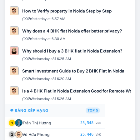
How to Verify property in Noida Step by Step
0
Yesterday at 6:57 AM
Why does a 4 BHK flat Noida offer better privacy?
0
Yesterday at 6:30 AM
Why should I buy a 3 BHK flat in Noida Extension?
0
Wednesday a31 6:25 AM
Smart Investment Guide to Buy 2 BHK Flat in Noida
0
Wednesday a31 6:20 AM
Is a 4 BHK Flat in Noida Extension Good for Remote Work?
0
Wednesday a31 5:26 AM
BẢNG XẾP HẠNG
TOP 5
Trần Thị Hương
25,548
1
VNĐ
Võ Hữu Phong
25,446
2
VNĐ