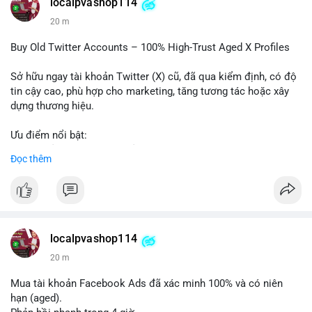
localpvashop114
#vlikevn
#titanbot
20 m
📰 Nguồn: Cointelegraph
Buy Old Twitter Accounts – 100% High-Trust Aged X Profiles
Sở hữu ngay tài khoản Twitter (X) cũ, đã qua kiểm định, có độ
tin cậy cao, phù hợp cho marketing, tăng tương tác hoặc xây
dựng thương hiệu.
Ưu điểm nổi bật:
- Tài khoản aged, có lịch sử hoạt động lâu năm
Đọc thêm
- Hồ sơ hoàn chỉnh, giảm nguy cơ bị khóa
- Hỗ trợ 24/7, phản hồi nhanh chóng
Liên hệ ngay để được tư vấn:
📞 WhatsApp: +1 660 215-8938
✈️ Telegram: @localpvashop
localpvashop114
📧 Email: localpvashop@gmail.com
20 m
Mua tài khoản Facebook Ads đã xác minh 100% và có niên
hạn (aged).