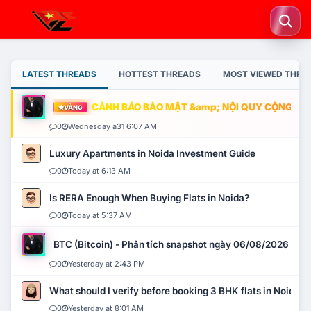
LATEST THREADS
HOTTEST THREADS
MOST VIEWED THRE
CẢNH BÁO BẢO MẬT &amp; NỘI QUY CỘNG ĐỒNG
VÀNG
0
Wednesday a31 6:07 AM
Luxury Apartments in Noida Investment Guide
0
Today at 6:13 AM
Is RERA Enough When Buying Flats in Noida?
0
Today at 5:37 AM
BTC (Bitcoin) - Phân tích snapshot ngày 06/08/2026
0
Yesterday at 2:43 PM
What should I verify before booking 3 BHK flats in Noida?
0
Yesterday at 8:01 AM