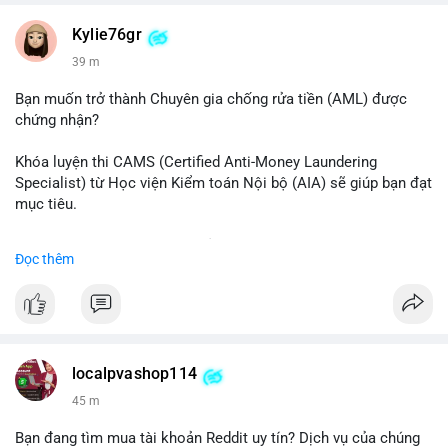
#vlikevn
#titanbot
Kylie76gr
39 m
📰 Nguồn: CoinDesk
Bạn muốn trở thành Chuyên gia chống rửa tiền (AML) được
chứng nhận?
Khóa luyện thi CAMS (Certified Anti-Money Laundering
Specialist) từ Học viện Kiểm toán Nội bộ (AIA) sẽ giúp bạn đạt
mục tiêu.
Chương trình được thiết kế bởi các chuyên gia hàng đầu, bao
Đọc thêm
gồm tài liệu toàn diện, câu hỏi thực hành, bài thi thử sát thực
tế và lớp học trực tuyến linh hoạt.
Xây dựng nền tảng kiến thức AML vững chắc và tự tin bước
vào kỳ thi CAMS với sự chuẩn bị tốt nhất.
localpvashop114
Đăng ký ngay hôm nay để nâng cao năng lực và mở rộng cơ
45 m
hội nghề nghiệp trong lĩnh vực tài chính!
Bạn đang tìm mua tài khoản Reddit uy tín? Dịch vụ của chúng