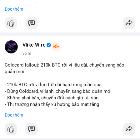
Liên hệ ngay để được tư vấn và nhận ưu đãi:
Đọc thêm
📞 WhatsApp: +1 660 215-8938
✈️ Telegram: @localpvashop
📧 Email: localpvashop@gmail.com
Đặt mua ngay hôm nay để sở hữu tài khoản Telegram
premium, PVA, aged với giá tốt nhất!
Vlike Wire
35 m
Coldcard fallout: 210k BTC rời ví lâu dài, chuyển sang bảo
quản mới
- 210k BTC rời ví lưu trữ dài hạn trong tuần qua
- Dùng Coldcard, ví lạnh, chuyển sang bảo quản mới
- Không phải bán, chuyển đổi cách giữ tài sản
- Thị trường nhận thấy xu hướng bảo mật tăng
- BTC tiếp tục giữ vị trí dẫn đầu
Đọc thêm
#binancesquare
#cryptonews
#btc
$btc