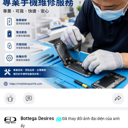
Khối lượng 12.29 BTC chưa đủ tạo áp lực bán lớn, không cần
hoảng loạn. Theo dõi sát dòng tiền đổ vào sàn giao dịch tập
trung trong 24 giờ tới.
#12dot29btc
#vilanh
#tichluydaihan
#phienau
#btcmempool
Bottega Desires
Đã thay đổi ảnh đại diện của anh
ấy