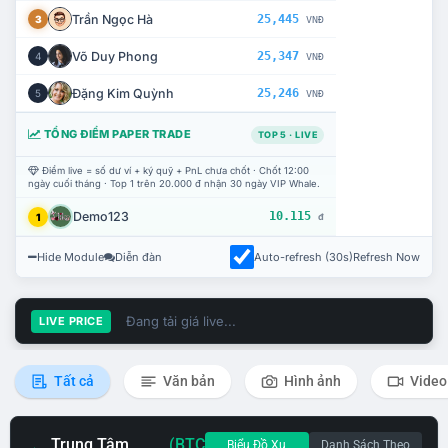
Trần Ngọc Hà
25,445
3
VNĐ
Võ Duy Phong
25,347
4
VNĐ
Đặng Kim Quỳnh
25,246
5
VNĐ
TỔNG ĐIỂM PAPER TRADE
TOP 5 · LIVE
Điểm live = số dư ví + ký quỹ + PnL chưa chốt · Chốt 12:00
ngày cuối tháng · Top 1 trên 20.000 đ nhận 30 ngày VIP Whale.
Demo123
10.115
1
đ
Hide Module
Diễn đàn
Auto-refresh (30s)
Refresh Now
Đang tải giá live...
LIVE PRICE
Tất cả
Văn bản
Hình ảnh
Video
Trung Tâm
(BTC
Biểu Đồ Xu
Danh Sách Theo