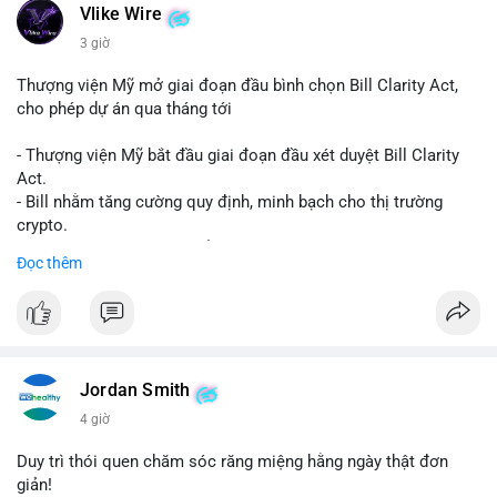
Vlike Wire
3 giờ
Thượng viện Mỹ mở giai đoạn đầu bình chọn Bill Clarity Act,
cho phép dự án qua tháng tới
- Thượng viện Mỹ bắt đầu giai đoạn đầu xét duyệt Bill Clarity
Act.
- Bill nhằm tăng cường quy định, minh bạch cho thị trường
crypto.
- Đạt 60 phiếu cần thiết để tiến tới tháng tới.
Đọc thêm
- Bill có thể ảnh hưởng pháp lý, hoạt động của các đồng tiền kỹ
thuật số.
#binancesquare
#cryptonews
#regulation
#ussenate
#clarityact
Jordan Smith
$btc $eth
4 giờ
#vlikevn
#titanbot
Duy trì thói quen chăm sóc răng miệng hằng ngày thật đơn
giản!