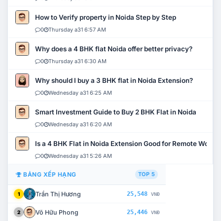
How to Verify property in Noida Step by Step
0
Thursday a31 6:57 AM
Why does a 4 BHK flat Noida offer better privacy?
0
Thursday a31 6:30 AM
Why should I buy a 3 BHK flat in Noida Extension?
0
Wednesday a31 6:25 AM
Smart Investment Guide to Buy 2 BHK Flat in Noida
0
Wednesday a31 6:20 AM
Is a 4 BHK Flat in Noida Extension Good for Remote Work?
0
Wednesday a31 5:26 AM
BẢNG XẾP HẠNG
TOP 5
Trần Thị Hương
25,548
1
VNĐ
Võ Hữu Phong
25,446
2
VNĐ