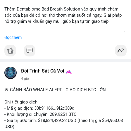
📰 Nguồn: CoinDesk
Thêm Dentabiome Bad Breath Solution vào quy trình chăm
sóc của bạn để có hơi thở thơm mát suốt cả ngày. Giải pháp
hỗ trợ giảm vi khuẩn gây mùi, giúp bạn tự tin giao tiếp.
Bắt đầu ngay hôm nay với bước chăm sóc nhỏ nhưng hiệu quả
Đọc thêm
lớn cho nụ cười khỏe mạnh.
#dentabiome
#badbreathsolution
#hoithothommat
#chamsocrangmieng
#suckhoerangmieng
#nucuoitutin
Đội Trinh Sát Cá Voi
4 giờ
🚨 CẢNH BÁO WHALE ALERT - GIAO DỊCH BTC LỚN
Chi tiết giao dịch:
- Mã giao dịch: 33b91166...9f2c389d
- Khối lượng di chuyển: 289.9251 BTC
- Giá trị ước tính: $18,834,429.22 USD (theo thị giá $64,963.08
USD)