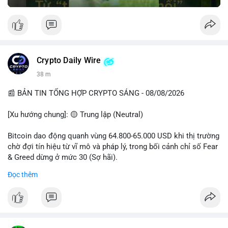
Crypto Daily Wire
38 m
📰 BẢN TIN TỔNG HỢP CRYPTO SÁNG - 08/08/2026
[Xu hướng chung]: 🟡 Trung lập (Neutral)
Bitcoin dao động quanh vùng 64.800-65.000 USD khi thị trường
chờ đợi tín hiệu từ vĩ mô và pháp lý, trong bối cảnh chỉ số Fear
& Greed dừng ở mức 30 (Sợ hãi).
Đọc thêm
- Thị trường & Giá cả: Chuỗi giao dịch cá voi BTC diễn ra dày
đặc, đáng chú ý nhất là lệnh chuyển 289,92 BTC trị giá 18,83
triệu USD lúc 08:19 UTC và 61,37 BTC (gần 4 triệu USD) lúc
06:19 UTC. Các lệnh này chủ yếu là tái phân bổ tài sản, chưa
tạo áp lực bán trực tiếp lên sàn.