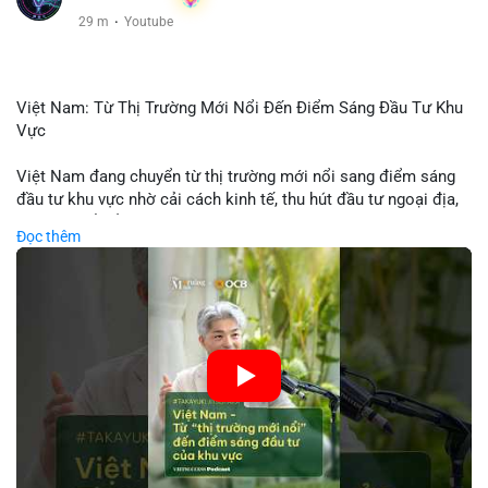
29 m
·
Youtube
Việt Nam: Từ Thị Trường Mới Nổi Đến Điểm Sáng Đầu Tư Khu
Vực
Việt Nam đang chuyển từ thị trường mới nổi sang điểm sáng
đầu tư khu vực nhờ cải cách kinh tế, thu hút đầu tư ngoại địa,
và phát triển ẩm thực, du lịch. Biến động thị trường này tạo cơ
Đọc thêm
hội cho nhà đầu tư lặp lại mô hình thành công của các quốc
gia đang phát triển. Nền tảng crypto tại Việt Nam cũng tăng
trưởng nhờ chính sách ổn định và sự quan tâm từ nhà đầu tư
toàn cầu.
🎥 Xem video trực tiếp tại:
Nguồn: VIETSUCCESS