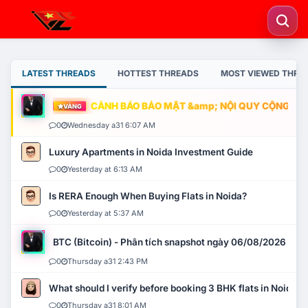
LATEST THREADS
HOTTEST THREADS
MOST VIEWED THRE
CẢNH BÁO BẢO MẬT &amp; NỘI QUY CỘNG ĐỒNG
VÀNG
0
Wednesday a31 6:07 AM
Luxury Apartments in Noida Investment Guide
0
Yesterday at 6:13 AM
Is RERA Enough When Buying Flats in Noida?
0
Yesterday at 5:37 AM
BTC (Bitcoin) - Phân tích snapshot ngày 06/08/2026
0
Thursday a31 2:43 PM
What should I verify before booking 3 BHK flats in Noida?
0
Thursday a31 8:01 AM