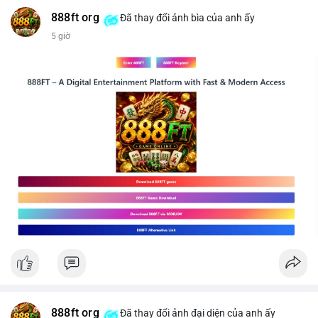
#mucgia64963
#vlikevn
#titanbot
888ft org
Đã thay đổi ảnh bìa của anh ấy
5 giờ
📰 Nguồn: CoinDesk
888ft org
Đã thay đổi ảnh đại diện của anh ấy