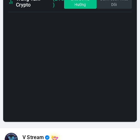
Crypto
)
Hướng
Dõi
V Stream