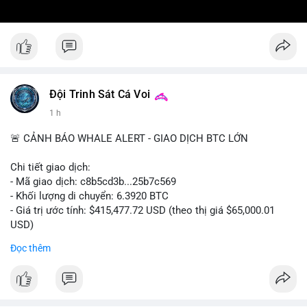
Đội Trinh Sát Cá Voi
1 h
🚨 CẢNH BÁO WHALE ALERT - GIAO DỊCH BTC LỚN
Chi tiết giao dịch:
- Mã giao dịch: c8b5cd3b...25b7c569
- Khối lượng di chuyển: 6.3920 BTC
- Giá trị ước tính: $415,477.72 USD (theo thị giá $65,000.01
USD)
- Thời gian: 11:19:49 2026-08-08 UTC
Đọc thêm
Nhận định phân tích: Giao dịch 6.3920 BTC trị giá hơn 415
nghìn USD được xác nhận trong mempool, mức chuyển động
trung bình lớn, chưa đủ tạo áp lực bán trực tiếp nhưng phản