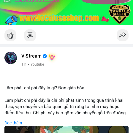
V Stream
1 h
·
Youtube
Lâm phát chi phí đẩy là gì? Đơn giản hóa
Lâm phát chi phí đẩy là chi phí phát sinh trong quá trình khai
thác, vận chuyển và bảo quản gỗ từ rừng tới nhà máy hoặc
điểm tiêu thụ. Chi phí này bao gồm vận chuyển gỗ trên đường
bộ, đường thủy hoặc đường ray, phụ thuộc vào khoảng cách và
Đọc thêm
điều kiện địa hình. Việc hiểu rõ chi phí đẩy giúp doanh nghiệp
lâm nghiệp tối ưu hoá chuỗi cung ứng và kiểm soát lợi nhuận.