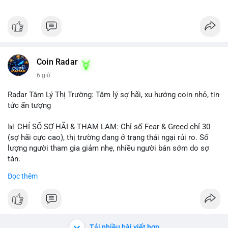
Coin Radar
6 giờ
Radar Tâm Lý Thị Trường: Tâm lý sợ hãi, xu hướng coin nhỏ, tin
tức ấn tượng
📊 CHỈ SỐ SỢ HÃI & THAM LAM: Chỉ số Fear & Greed chỉ 30
(sợ hãi cực cao), thị trường đang ở trạng thái ngại rủi ro. Số
lượng người tham gia giảm nhẹ, nhiều người bán sớm do sợ
tàn.
Đọc thêm
📈 XU HƯỚNG TÌM KIẾM & THẢO LUẬN: Biconomy (BICO),
Pudgy Penguins (PENGU), Bitcoin SV (BSV) và Kaspa (KAS) là
coin được tìm kiếm nhiều nhất. Chủ đề NFT (Pudgy Penguins),
AI (Hyperliquid) và ổn định (BSV) nổi bật.
Tải nhiều bài viết hơn