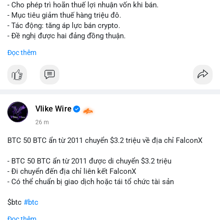
tái cơ cấu danh mục trước phiên giao dịch Âu-Mỹ. Tâm lý thị
- Cho phép trì hoãn thuế lợi nhuận vốn khi bán.
trường có thể dao động nhẹ khi nhà đầu tư nhỏ lẻ theo dõi
- Mục tiêu giảm thuế hàng triệu đô.
động thái này.
- Tác động: tăng áp lực bán crypto.
- Đề nghị được hai đảng đồng thuận.
Lời khuyên cho nhà đầu tư nhỏ lẻ: Theo dõi xác nhận giao dịch
#clarity
#trump
#crypto
#tax
#bloomberg
Đọc thêm
và điểm đến của số BTC này trong 2-4 giờ tới. Nếu dòng tiền
vào sàn, cân nhắc giảm đòn bẩy hoặc chốt lời một phần để
$btc $eth
phòng thủ. Nếu vào ví lạnh, có thể duy trì chiến lược nắm giữ
hiện tại mà không cần hoảng loạn.
#vlikevn
#titanbot
#160btc
#vilanh
#thanhkhoansan
#aplucban
#btcmempool
📰 Nguồn: Cointelegraph
Vlike Wire
26 m
BTC 50 BTC ẩn từ 2011 chuyển $3.2 triệu về địa chỉ FalconX
- BTC 50 BTC ẩn từ 2011 được di chuyển $3.2 triệu
- Đi chuyển đến địa chỉ liên kết FalconX
- Có thể chuẩn bị giao dịch hoặc tái tổ chức tài sản
$btc
#btc
Đọc thêm