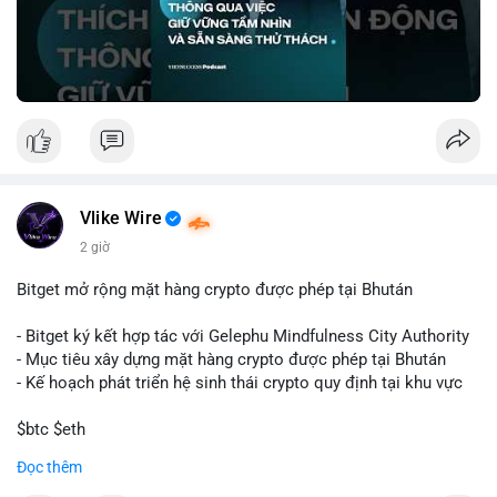
🎥 Xem video trực tiếp tại:
Nguồn: VIETSUCCESS
Vlike Wire
2 giờ
Bitget mở rộng mặt hàng crypto được phép tại Bhután
- Bitget ký kết hợp tác với Gelephu Mindfulness City Authority
- Mục tiêu xây dựng mặt hàng crypto được phép tại Bhután
- Kế hoạch phát triển hệ sinh thái crypto quy định tại khu vực
$btc $eth
Đọc thêm
#vlikevn
#titanbot