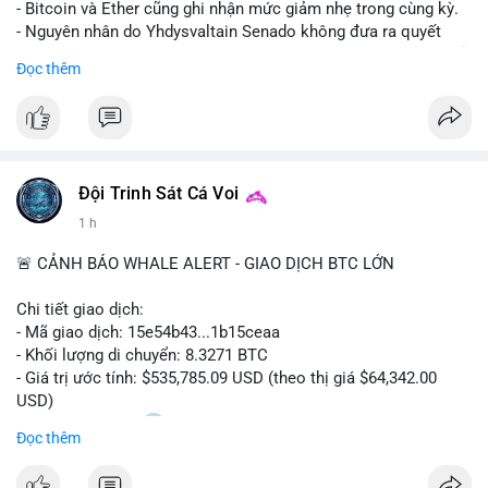
- Bitcoin và Ether cũng ghi nhận mức giảm nhẹ trong cùng kỳ.
- Nguyên nhân do Yhdysvaltain Senado không đưa ra quyết
định về luật Clarity Act (luật cấu trúc thị trường) trước khi nghỉ
Đọc thêm
hè, đẩy việc thảo luận sang tháng 9.
- Việc trì hoãn pháp lý làm tăng sự không chắc chắn quanh
XRP và Ripple, ảnh hưởng đến tâm lý nhà đầu tư.
#binancesquare
#cryptonews
#xrp
#btc
#eth
#clarityact
#ripple
Đội Trinh Sát Cá Voi
1 h
$xrp $btc $eth
🚨 CẢNH BÁO WHALE ALERT - GIAO DỊCH BTC LỚN
#vlikevn
#titanbot
Chi tiết giao dịch:
📰 Nguồn: CoinDesk
- Mã giao dịch: 15e54b43...1b15ceaa
- Khối lượng di chuyển: 8.3271 BTC
- Giá trị ước tính: $535,785.09 USD (theo thị giá $64,342.00
USD)
- Thời gian: 04:20
0 2026-08-07 UTC
Đọc thêm
Nhận định phân tích: Giao dịch 8.3271 BTC trị giá hơn nửa triệu