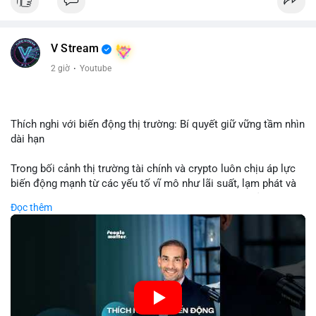
USD được thực hiện trong khung giờ sáng sớm, cho thấy dấu
hiệu của một tổ chức hoặc cá nhân sở hữu lượng tài sản lớn.
Quy mô chuyển động này nằm ở mức trung bình - lớn, không
V Stream
đủ tạo áp lực bán trực tiếp lên thị trường nhưng phản ánh tâm
lý thận trọng của cá voi. Nếu dòng tiền này hướng về ví sàn
2 giờ
·
Youtube
giao dịch, khả năng cao là động thái chuẩn bị thanh khoản
hoặc chốt lời một phần; ngược lại, nếu chuyển sang ví lạnh, đó
là tín hiệu tích lũy dài hạn, củng cố niềm tin vào xu hướng tăng
của BTC.
Thích nghi với biến động thị trường: Bí quyết giữ vững tầm nhìn
dài hạn
Lời khuyên: Nhà đầu tư nhỏ lẻ nên theo dõi thêm 2-3 giao dịch
tương tự trong 24 giờ tới để xác nhận xu hướng. Không nên
Trong bối cảnh thị trường tài chính và crypto luôn chịu áp lực
hành động vội vàng dựa trên một giao dịch đơn lẻ, hãy ưu tiên
biến động mạnh từ các yếu tố vĩ mô như lãi suất, lạm phát và
quản trị rủi ro và giữ kỷ luật với kế hoạch đầu tư đã đề ra.
chính sách tiền tệ, việc duy trì tầm nhìn chiến lược trở thành
Đọc thêm
chìa khóa để đầu tư viên vượt qua giai đoạn không chắc chắn.
#8dot3271btc
#giaodichlon
#vilanh
#tamlycavoi
Thay vì phản ứng cảm xúc với những dao động ngắn hạn, các
#mempoolbtc
nhà đầu tư thành công thường tập trung vào nguyên tắc cơ
bản, phân배 tài sản hợp lý và kiên持 theo kế hoạch đã định.
Điều này không chỉ giúp giảm rủi ro mà còn tạo điều kiện để
tận dụng cơ hội khi thị trường phục hồi.