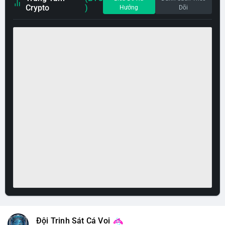
Crypto
)
Hướng
Dõi
Đội Trinh Sát Cá Voi