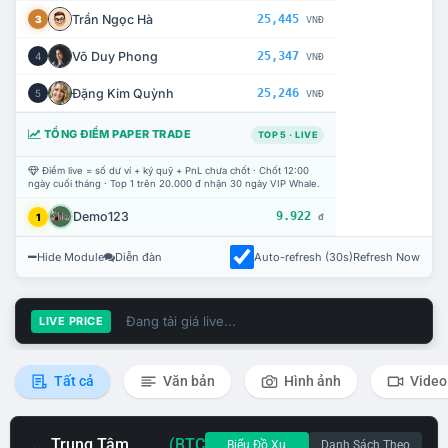
Trần Ngọc Hà
25,445
3
VNĐ
Võ Duy Phong
25,347
4
VNĐ
Đặng Kim Quỳnh
25,246
5
VNĐ
TỔNG ĐIỂM PAPER TRADE
TOP 5 · LIVE
Điểm live = số dư ví + ký quỹ + PnL chưa chốt · Chốt 12:00
ngày cuối tháng · Top 1 trên 20.000 đ nhận 30 ngày VIP Whale.
Demo123
9.922
1
đ
Hide Module
Diễn đàn
Auto-refresh (30s)
Refresh Now
Đang tải giá live...
LIVE PRICE
Tất cả
Văn bản
Hình ảnh
Video
Trung Tâm
(BTC
Biểu Đồ Xu
Danh Sách Theo