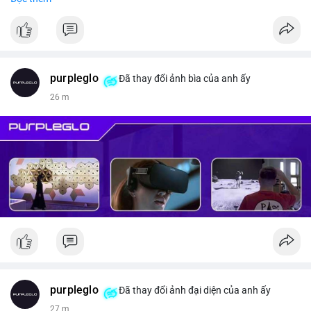
#vlikevn
#titanbot
📰 Nguồn: CoinDesk
purpleglo
Đã thay đổi ảnh bìa của anh ấy
27 m
purpleglo
Đã thay đổi ảnh đại diện của anh ấy
27 m