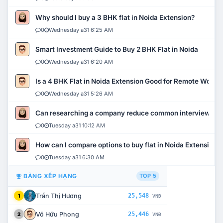
Why should I buy a 3 BHK flat in Noida Extension?
0
Wednesday a31 6:25 AM
Smart Investment Guide to Buy 2 BHK Flat in Noida
0
Wednesday a31 6:20 AM
Is a 4 BHK Flat in Noida Extension Good for Remote Work?
0
Wednesday a31 5:26 AM
Can researching a company reduce common interview mi
0
Tuesday a31 10:12 AM
How can I compare options to buy flat in Noida Extension?
0
Tuesday a31 6:30 AM
BẢNG XẾP HẠNG
TOP 5
Trần Thị Hương
25,548
1
VNĐ
Võ Hữu Phong
25,446
2
VNĐ