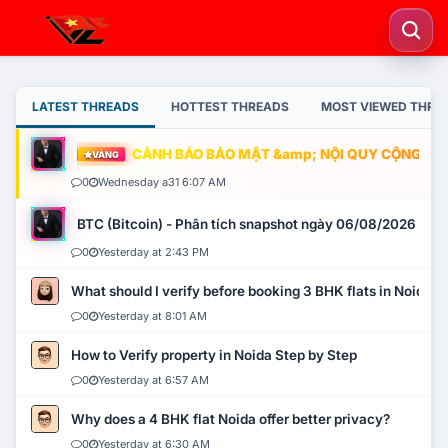
LATEST THREADS
HOTTEST THREADS
MOST VIEWED THRE
CẢNH BÁO BẢO MẬT &amp; NỘI QUY CỘNG ĐỒNG
VÀNG
0
Wednesday a31 6:07 AM
BTC (Bitcoin) - Phân tích snapshot ngày 06/08/2026
0
Yesterday at 2:43 PM
What should I verify before booking 3 BHK flats in Noida?
0
Yesterday at 8:01 AM
How to Verify property in Noida Step by Step
0
Yesterday at 6:57 AM
Why does a 4 BHK flat Noida offer better privacy?
0
Yesterday at 6:30 AM