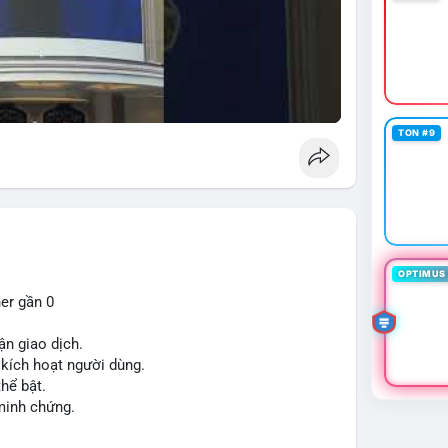
TON #9
OPTIMUS 
ner gần 0
ận giao dịch.
ế kích hoạt người dùng.
thể bật.
 minh chứng.