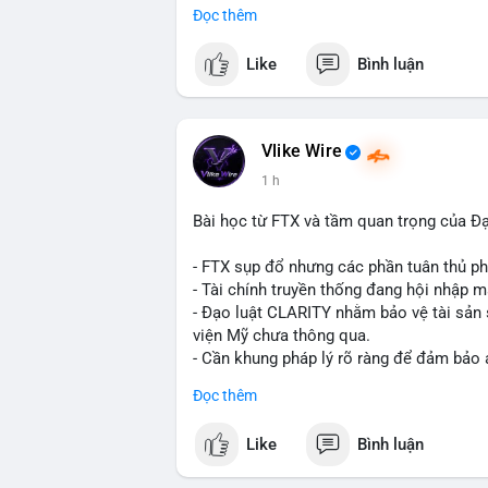
Đọc thêm
$btc
Like
Bình luận
#vlikevn
#titanbot
📰 Nguồn: CoinDesk
Vlike Wire
1 h
Bài học từ FTX và tầm quan trọng của Đ
- FTX sụp đổ nhưng các phần tuân thủ phá
- Tài chính truyền thống đang hội nhập m
- Đạo luật CLARITY nhằm bảo vệ tài sản 
viện Mỹ chưa thông qua.
- Cần khung pháp lý rõ ràng để đảm bảo 
Đọc thêm
#binancesquare
#cryptonews
#ftx
#regu
Like
Bình luận
$btc $eth