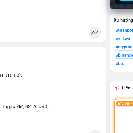
Xu hướn
#titanbo
#vlikevn
#crypto
#binanc
#btc
CH BTC LỚN
Liên k
BTC VIP #
eo thị giá $64,984.76 USD)
ựa trên giao dịch này: Lượng BTC trị giá gần 4,7
y nhất cho thấy dấu hiệu chuyển tiền có chủ đích,