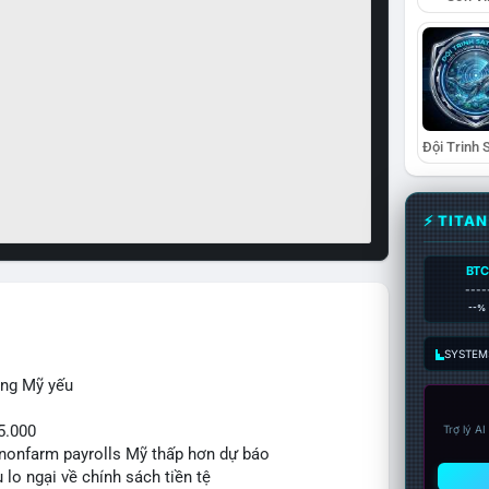
⚡ TITA
BTC
----
--%
SYSTEM:
ộng Mỹ yếu
5.000
Trợ lý A
ệu nonfarm payrolls Mỹ thấp hơn dự báo
 lo ngại về chính sách tiền tệ