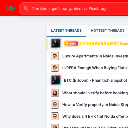
LATEST THREADS
HOTTEST THREADS
CẢNH BÁO BẢO MẬT &amp
VÀNG
Luxury Apartments in Noida Invest
Is RERA Enough When Buying Flats 
BTC (Bitcoin) - Phân tích snapsho
What should I verify before booking
How to Verify property in Noida Ste
Why does a 4 BHK flat Noida offer b