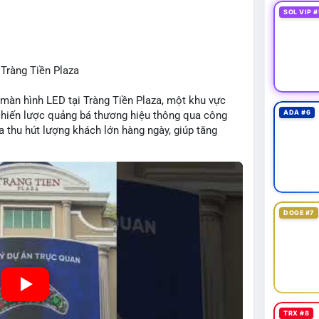
SOL VIP #
 Tràng Tiền Plaza
màn hình LED tại Tràng Tiền Plaza, một khu vực
ADA #6
 chiến lược quảng bá thương hiệu thông qua công
a thu hút lượng khách lớn hàng ngày, giúp tăng
 Mô hình này kết hợp công nghệ LED với việc đặt
DOGE #7
TRX #8