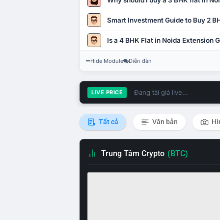
Why should I buy a 3 BHK flat in No
Smart Investment Guide to Buy 2 BH
Is a 4 BHK Flat in Noida Extension
Hide Module
Diễn đàn
Đang tải giá live...
LIVE PRICE
Tất cả
Văn bản
Hì
Trung Tâm Crypto
(BTC)