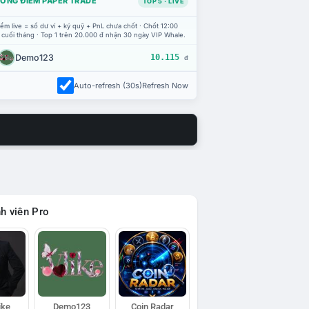
ỔNG ĐIỂM PAPER TRADE
TOP 5 · LIVE
ểm live = số dư ví + ký quỹ + PnL chưa chốt · Chốt 12:00
 cuối tháng · Top 1 trên 20.000 đ nhận 30 ngày VIP Whale.
Demo123
10.115
đ
Auto-refresh (30s)
Refresh Now
h viên Pro
ike
Demo123
Coin Radar