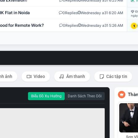
ida Extension?
0
Replies
Wednesday a31 6:25 AM
T
Đi
K Flat in Noida
0
Replies
Wednesday a31 6:20 AM
ngày
 Good for Remote Work?
0
Replies
Wednesday a31 5:26 AM
1
nh ảnh
Video
Âm thanh
Các tập tin
Thàn
Biểu Đồ Xu Hướng
Danh Sách Theo Dõi
Sơn Vl