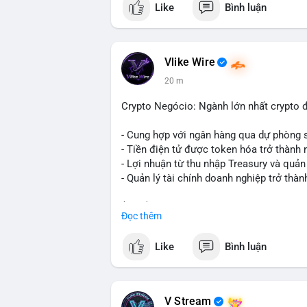
Like
Bình luận
không phải hành động phân tán nhỏ lẻ. N
hạn có thể gia tăng, ảnh hưởng đến tâm l
lạnh, đây là tín hiệu tích lũy dài hạn, ch
vì thoát ra.
Vlike Wire
20 m
Lời khuyên ngắn gọn cho nhà đầu tư nhỏ 
trong 24-48 giờ tới. Đừng vội hành động
Crypto Negócio: Ngành lớn nhất crypto đ
lẻ; hãy quan sát thêm các lệnh tiếp theo
chỉnh vị thế.
- Cung hợp với ngân hàng qua dự phòng 
- Tiền điện tử được token hóa trở thành 
#72dot2609btc
#4triệu7usd
#chuyểnvílạ
- Lợi nhuận từ thu nhập Treasury và quản 
- Quản lý tài chính doanh nghiệp trở thà
$btc $eth
Đọc thêm
#vlikevn
#titanbot
Like
Bình luận
📰 Nguồn: Cointelegraph
V Stream