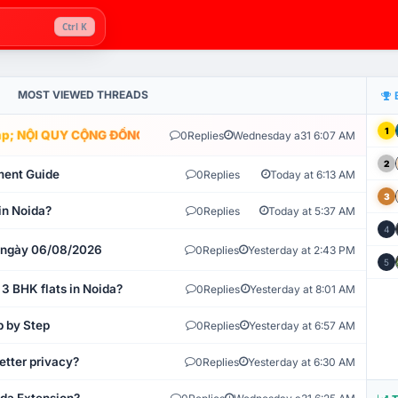
Ctrl K
MOST VIEWED THREADS
1
; NỘI QUY CỘNG ĐỒNG VLIKE.VN: HỆ THỐNG GIÁM SÁT TỰ ĐỘNG V
0
Replies
Wednesday a31 6:07 AM
2
ment Guide
0
Replies
Today at 6:13 AM
3
in Noida?
0
Replies
Today at 5:37 AM
4
t ngày 06/08/2026
0
Replies
Yesterday at 2:43 PM
5
 3 BHK flats in Noida?
0
Replies
Yesterday at 8:01 AM
p by Step
0
Replies
Yesterday at 6:57 AM
etter privacy?
0
Replies
Yesterday at 6:30 AM