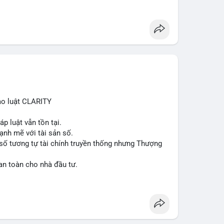
ạo luật CLARITY
p luật vẫn tồn tại.
ạnh mẽ với tài sản số.
số tương tự tài chính truyền thống nhưng Thượng
an toàn cho nhà đầu tư.
lation
#clarityact