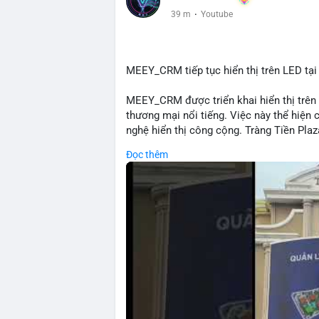
39 m
·
Youtube
MEEY_CRM tiếp tục hiển thị trên LED tại
MEEY_CRM được triển khai hiển thị trên 
thương mại nổi tiếng. Việc này thể hiện
nghệ hiển thị công cộng. Tràng Tiền Plaz
cường nhận diện thương hiệu MEEY_CRM.
Đọc thêm
sản tại điểm giao thông quan trọng.
🎥 Xem video trực tiếp tại:
Nguồn: Đồng Tâm