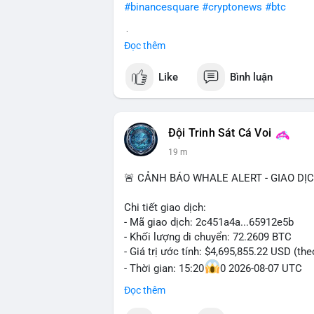
#binancesquare
#cryptonews
#btc
$btc
Đọc thêm
#vlikevn
#titanbot
Like
Bình luận
📰 Nguồn: Cointelegraph
Đội Trinh Sát Cá Voi
19 m
🚨 CẢNH BÁO WHALE ALERT - GIAO DỊ
Chi tiết giao dịch:
- Mã giao dịch: 2c451a4a...65912e5b
- Khối lượng di chuyển: 72.2609 BTC
- Giá trị ước tính: $4,695,855.22 USD (th
- Thời gian: 15:20
0 2026-08-07 UTC
Đọc thêm
Nhận định phân tích hành vi của Cá voi d
triệu USD được dồn vào một giao dịch du