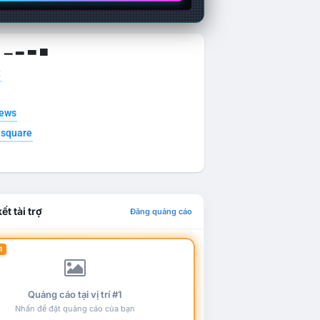
g ▁ ▂ ▃ ▄
t
news
esquare
ết tài trợ
Đăng quảng cáo
1
Quảng cáo tại vị trí #1
Nhấn để đặt quảng cáo của bạn