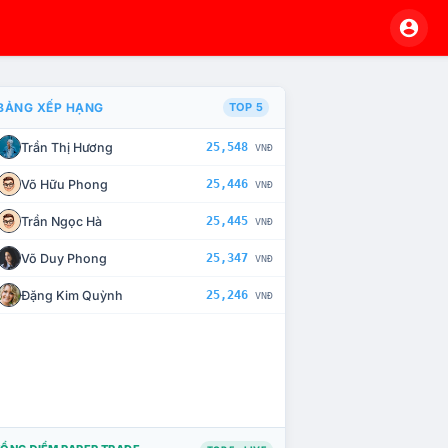
BẢNG XẾP HẠNG
TOP 5
Trần Thị Hương
25,548
VNĐ
À CHẾ TÀI XỬ LÝ VI PHẠM
Võ Hữu Phong
25,446
VNĐ
Trần Ngọc Hà
25,445
VNĐ
Võ Duy Phong
25,347
VNĐ
Đặng Kim Quỳnh
25,246
VNĐ