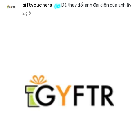
giftvouchers
Đã thay đổi ảnh đại diện của anh ấy
#207btc
#chuyenvilanh
#aplucban
#btcusd64k
#mempoolflow
2 giờ