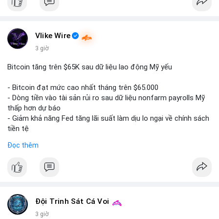
#binancesquare
#cryptonews
#btc
$btc
Vlike Wire
3 giờ
#vlikevn
#titanbot
Bitcoin tăng trên $65K sau dữ liệu lao động Mỹ yếu
📰 Nguồn: CoinDesk
- Bitcoin đạt mức cao nhất tháng trên $65.000
- Dòng tiền vào tài sản rủi ro sau dữ liệu nonfarm payrolls Mỹ
thấp hơn dự báo
- Giảm khả năng Fed tăng lãi suất làm dịu lo ngại về chính sách
tiền tệ
#binancesquare
#cryptonews
#btc
Đọc thêm
$btc
#vlikevn
#titanbot
📰 Nguồn: Cointelegraph
Đội Trinh Sát Cá Voi
3 giờ