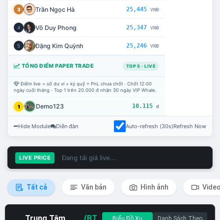
Trần Ngọc Hà
25,445
3
VNĐ
Võ Duy Phong
25,347
4
VNĐ
Đặng Kim Quỳnh
25,246
5
VNĐ
TỔNG ĐIỂM PAPER TRADE
TOP 5 · LIVE
Điểm live = số dư ví + ký quỹ + PnL chưa chốt · Chốt 12:00
ngày cuối tháng · Top 1 trên 20.000 đ nhận 30 ngày VIP Whale.
Demo123
10.115
1
đ
Hide Module
Diễn đàn
Auto-refresh (30s)
Refresh Now
Đang tải giá live...
LIVE PRICE
Tất cả
Văn bản
Hình ảnh
Vide
Trung Tâm
(BT
Biểu Đồ Xu
Danh Sách Theo