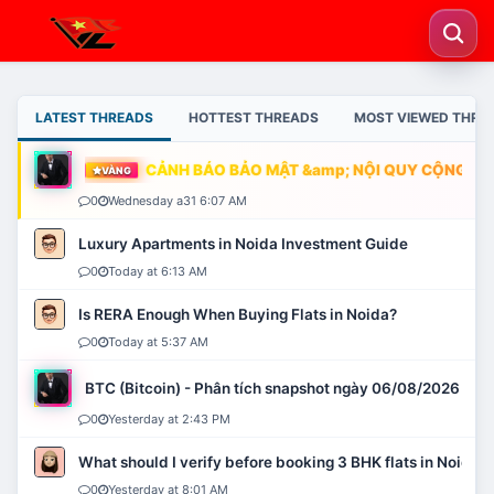
LATEST THREADS
HOTTEST THREADS
MOST VIEWED THRE
CẢNH BÁO BẢO MẬT &amp; NỘI QUY CỘNG ĐỒN
VÀNG
0
Wednesday a31 6:07 AM
Luxury Apartments in Noida Investment Guide
0
Today at 6:13 AM
Is RERA Enough When Buying Flats in Noida?
0
Today at 5:37 AM
BTC (Bitcoin) - Phân tích snapshot ngày 06/08/2026
0
Yesterday at 2:43 PM
What should I verify before booking 3 BHK flats in Noida?
0
Yesterday at 8:01 AM