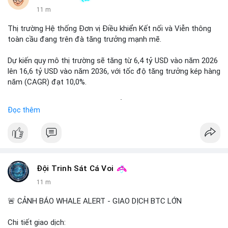
11 m
Thị trường Hệ thống Đơn vị Điều khiển Kết nối và Viễn thông
toàn cầu đang trên đà tăng trưởng mạnh mẽ.
Dự kiến quy mô thị trường sẽ tăng từ 6,4 tỷ USD vào năm 2026
lên 16,6 tỷ USD vào năm 2036, với tốc độ tăng trưởng kép hàng
năm (CAGR) đạt 10,0%.
Sự tăng trưởng này được thúc đẩy bởi nhu cầu ngày càng cao
Đọc thêm
trong các lĩnh vực ô tô, logistics và thiết bị thông minh.
Doanh nghiệp cần theo dõi xu hướng này để nắm bắt cơ hội
đầu tư và phát triển giải pháp kết nối tiên tiến.
Đội Trinh Sát Cá Voi
12 m
🚨 CẢNH BÁO WHALE ALERT - GIAO DỊCH BTC LỚN
Chi tiết giao dịch: