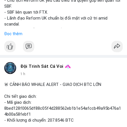
- Chủ tịch Reform UK yêu cầu điều tra quyên góp liên quan tới
SBF.
- SBF liên quan tới FTX.
- Lãnh đạo Reform UK chuẩn bị đối mặt với cử tri amid
scandal.
- Sự kiện có thể ảnh hưởng đến hình ảnh SBF và FTX.
Đọc thêm
- Không có thông tin tác động thị trường ngay lập tức.
#binancesquare
#cryptonews
#sbf
#ftx
#reformuk
$btc $eth
#vlikevn
#titanbot
Đội Trinh Sát Cá Voi
1 h
📰 Nguồn: Cointelegraph
🚨 CẢNH BÁO WHALE ALERT - GIAO DỊCH BTC LỚN
Chi tiết giao dịch:
- Mã giao dịch:
8bed128f0065df88c05f4d288562eb1b1e54afccb49a95b476a1
4b00a58febf1
- Khối lượng di chuyển: 207.8546 BTC
- Giá trị ước tính: $13,449,009.09 USD (theo thị giá $64,703.92