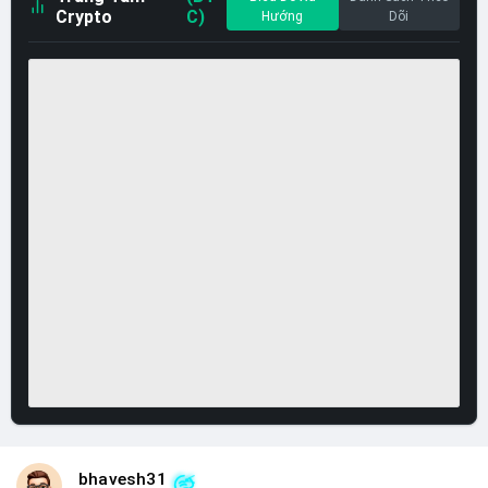
Crypto
C)
Hướng
Dõi
bhavesh31