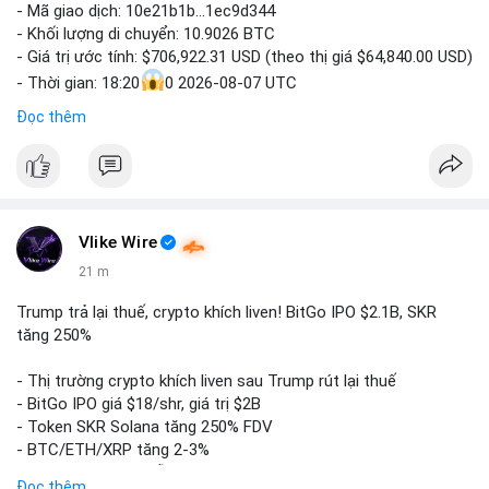
- Mã giao dịch: 10e21b1b...1ec9d344
- Khối lượng di chuyển: 10.9026 BTC
- Giá trị ước tính: $706,922.31 USD (theo thị giá $64,840.00 USD)
- Thời gian: 18:20
0 2026-08-07 UTC
Đọc thêm
Nhận định phân tích:
Giao dịch 10.9 BTC trị giá hơn 706 nghìn USD được thực hiện
trong khung giờ thanh khoản mỏng (giờ châu Á) cho thấy chủ
ví có chủ đích rõ ràng, không phải lệnh gấp. Quy mô này thường
nằm giữa hai kịch bản: chuyển lên sàn để chuẩn bị bán khi giá
Vlike Wire
chạm vùng kháng cự, hoặc gom vào ví lạnh tích lũy dài hạn. Với
khối lượng không quá lớn để gây sốc thanh khoản nhưng đủ
21 m
tạo biến động tâm lý ngắn hạn, động thái này có thể là bước
đệm cho một lệnh lớn hơn trong 24-48 giờ tới. Nhà đầu tư cần
Trump trả lại thuế, crypto khích liven! BitGo IPO $2.1B, SKR
theo dõi dòng tiền tiếp theo từ địa chỉ nguồn.
tăng 250%
Lời khuyên:
- Thị trường crypto khích liven sau Trump rút lại thuế
Nhà đầu tư nhỏ lẻ nên quan sát thêm xác nhận từ 1-2 khối
- BitGo IPO giá $18/shr, giá trị $2B
trước khi hành động, tránh vào lệnh theo cảm xúc. Nếu BTC
- Token SKR Solana tăng 250% FDV
phá vỡ vùng $65,000 kèm khối lượng tăng, khả năng cá voi
- BTC/ETH/XRP tăng 2-3%
đang tạo đáy tích lũy; ngược lại, nếu giá sụt giảm nhanh, khả
- SKY/SAND/C+C dẫn đầu top movers
Đọc thêm