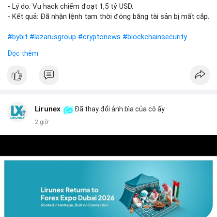
- Lý do: Vụ hack chiếm đoạt 1,5 tỷ USD.
- Kết quả: Đã nhận lệnh tạm thời đóng băng tài sản bị mất cắp.
#bybit
#lazarusgroup
#cryptonews
#blockchainsecurity
Đọc thêm
$btc $eth
#vlikevn
#titanbot
📰 Nguồn: CoinDesk
Lirunex
Đã thay đổi ảnh bìa của cô ấy
2 giờ