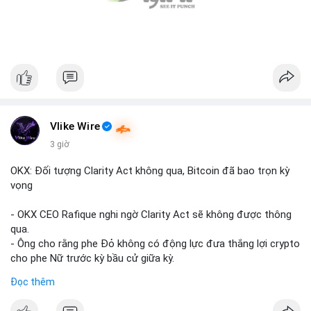
Vlike Wire
3 giờ
OKX: Đối tượng Clarity Act không qua, Bitcoin đã bao trọn kỳ
vọng
- OKX CEO Rafique nghi ngờ Clarity Act sẽ không được thông
qua.
- Ông cho rằng phe Đỏ không có động lực đưa thắng lợi crypto
cho phe Nữ trước kỳ bầu cử giữa kỳ.
- Sự lạc quan đã được giá Bitcoin phản ánh, không cần thêm
Đọc thêm
hỗ trợ pháp lý.
- Nếu luật không qua, Bitcoin vẫn duy trì mức giá hiện tại.