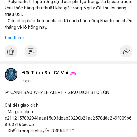
- Polymarket, thị trường dự đoán phi tập trung, đã bị các trader
khai thác bằng thủ thuật kéo giá trong 5 giây để thu lợi hàng
triệu USD.
- Các nhà phân tích onchain đã cảnh báo công khai trong nhiều
tháng về lỗ hổng này.
- Để khắc phục, Polymarket chuyển sang sử dụng giá trung
Đọc thêm
bình theo thời gian (time-weighted prices), khiến việc đẩy giá
nhân tạo trở nên quá tốn kém.
- Động thái này nhằm bảo vệ tính toàn vẹn của thị trường và
ngăn chặn các hành vi thao túng.
#polymarket
#cryptonews
#defi
#marketintegrity
Đội Trinh Sát Cá Voi
2 giờ
$btc $eth
🚨 CẢNH BÁO WHALE ALERT - GIAO DỊCH BTC LỚN
#vlikevn
#titanbot
Chi tiết giao dịch:
📰 Nguồn: CoinDesk
- Mã giao dịch:
e2112157892941aaa15d03deab33200b21ac2578d8e249f009b6
8f637165e0c5
- Khối lượng di chuyển: 8.4854 BTC