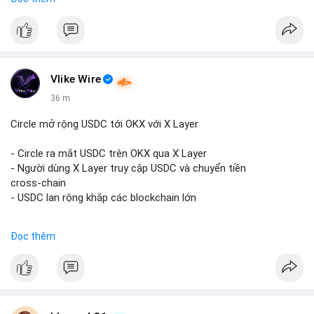
năng cao đây là động thái bán chủ động.
- US Senates chuẩn bị hành động Clarity Act
- HK phát hành giấy phép stablecoin
#10dot9btc
#vilanhtichluy
#giaodichlon
#btcmempool
- Nga công nhận crypto là tài sản
#kiemsoatvi
- Saga EVM bị hack $7M
- Steak ’n Shake trả lương BTC
Vlike Wire
$btc
#btc
$eth
#eth
$sol
#sol
$xrp
#xrp
$sky
#sky
$sand
36 m
#sand
$skr
#skr
Circle mở rộng USDC tới OKX với X Layer
#vlikevn
#titanbot
- Circle ra mắt USDC trên OKX qua X Layer
📰 Nguồn: Decrypt
- Người dùng X Layer truy cập USDC và chuyển tiền
cross‑chain
- USDC lan rộng khắp các blockchain lớn
#binancesquare
#cryptonews
#usdc
#okx
#xlayer
Đọc thêm
$usdc
#vlikevn
#titanbot