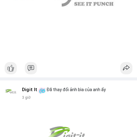
Digit It
Đã thay đổi ảnh bìa của anh ấy
3 giờ