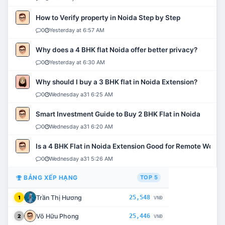
How to Verify property in Noida Step by Step
0
Yesterday at 6:57 AM
Why does a 4 BHK flat Noida offer better privacy?
0
Yesterday at 6:30 AM
Why should I buy a 3 BHK flat in Noida Extension?
0
Wednesday a31 6:25 AM
Smart Investment Guide to Buy 2 BHK Flat in Noida
0
Wednesday a31 6:20 AM
Is a 4 BHK Flat in Noida Extension Good for Remote Work?
0
Wednesday a31 5:26 AM
BẢNG XẾP HẠNG
TOP 5
Trần Thị Hương
25,548
1
VNĐ
Võ Hữu Phong
25,446
2
VNĐ