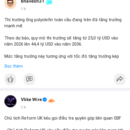
📰 Nguồn: Cointelegraph
bhavesh31
1 h
Thị trường ống polyolefin toàn cầu đang trên đà tăng trưởng
mạnh mẽ.
Theo dự báo, quy mô thị trường sẽ tăng từ 25,0 tỷ USD vào
năm 2026 lên 44,4 tỷ USD vào năm 2036.
Mức tăng trưởng này tương ứng với tốc độ tăng trưởng kép
hàng năm (CAGR) đạt 5,9% trong giai đoạn dự báo.
Đọc thêm
Đây là tín hiệu tích cực cho các nhà sản xuất, nhà phân phối và
nhà đầu tư trong ngành vật liệu xây dựng và hạ tầng.
Bạn đánh giá thế nào về tiềm năng của dòng sản phẩm ống
nhựa polyolefin trong tương lai?
Vlike Wire
1 h
Chủ tịch Reform UK kêu gọi điều tra quyên góp liên quan SBF