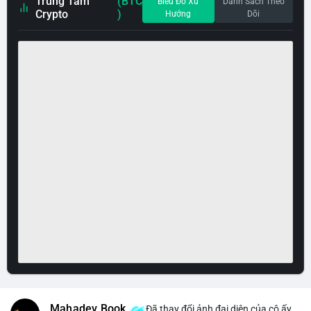
Trung Tâm
(BTC
Biểu Đồ Xu
Danh Sách Theo
Crypto
)
Hướng
Dõi
Mahadev Book
Đã thay đổi ảnh đại diện của cô ấy