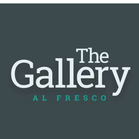
📰 Nguồn: Cointelegraph