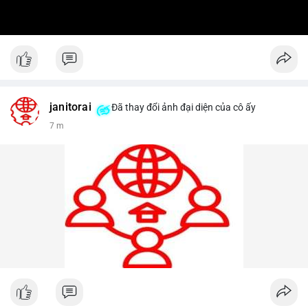
janitorai
Đã thay đổi ảnh đại diện của cô ấy
7 m