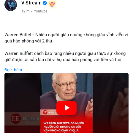
V Stream
12 m
·
Youtube
Warren Buffett: Nhiều người giàu nhưng không giàu vĩnh viễn vì
quá hảo phóng với 2 thứ
Warren Buffett cảnh báo rằng nhiều người giàu thực sự không
giữ được tài sản lâu dài vì họ quá hảo phóng với tiền và thời
gian. Quyên góp liên tục làm giảm vốn đầu tư, hạn chế lợi
Đọc thêm
nhuận tái đầu tư và suy giảm sức mạnh tăng trưởng danh mục.
Đối với nhà đầu tư crypto, giữ lại lợi nhuận để tái đầu tư vào
dự án tiềm năng quan trọng hơn chia sẻ quá mức. Cân bằng
đóng góp xã hội và bảo vệ tài sản giúp nhà đầu tư đạt được
bền vững tài chính mà Buffett đề cao.
🎥 Xem video trực tiếp tại:
Nguồn: KIEN THUC KINH TE