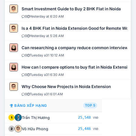
Smart Investment Guide to Buy 2 BHK Flat in Noida
0
Yesterday at 6:20 AM
Is a 4 BHK Flat in Noida Extension Good for Remote Work?
0
Yesterday at 5:26 AM
Can researching a company reduce common interview mi
0
Tuesday a31 10:12 AM
How can I compare options to buy flat in Noida Extension?
0
Tuesday a31 6:30 AM
Why Choose New Projects in Noida Extension
0
Tuesday a31 6:01 AM
BẢNG XẾP HẠNG
TOP 5
Trần Thị Hương
25,548
1
VNĐ
Võ Hữu Phong
25,446
2
VNĐ