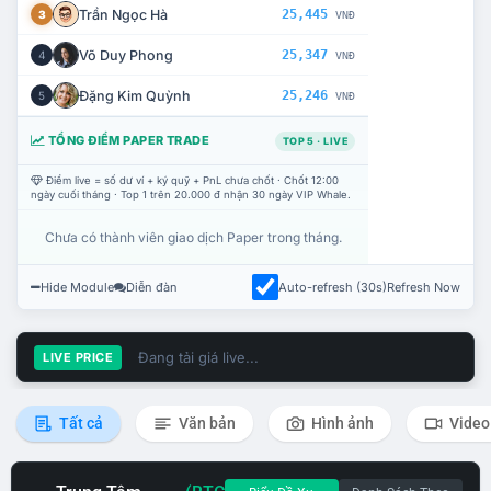
Trần Ngọc Hà
25,445
3
VNĐ
Võ Duy Phong
25,347
4
VNĐ
Đặng Kim Quỳnh
25,246
5
VNĐ
TỔNG ĐIỂM PAPER TRADE
TOP 5 · LIVE
Điểm live = số dư ví + ký quỹ + PnL chưa chốt · Chốt 12:00
ngày cuối tháng · Top 1 trên 20.000 đ nhận 30 ngày VIP Whale.
Chưa có thành viên giao dịch Paper trong tháng.
Hide Module
Diễn đàn
Auto-refresh (30s)
Refresh Now
Đang tải giá live...
LIVE PRICE
Tất cả
Văn bản
Hình ảnh
Video