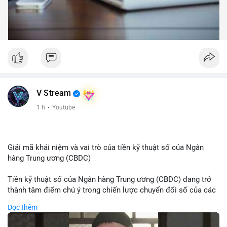
V Stream
1 h
·
Youtube
Giải mã khái niệm và vai trò của tiền kỹ thuật số của Ngân
hàng Trung ương (CBDC)
Tiền kỹ thuật số của Ngân hàng Trung ương (CBDC) đang trở
thành tâm điểm chú ý trong chiến lược chuyển đổi số của các
nền kinh tế toàn cầu. Khác với các loại tiền mã hóa phi tập
Đọc thêm
trung, CBDC là hình thức tiền pháp định được phát hành và
quản lý trực tiếp bởi Ngân hàng Trung ương nhằm tối ưu hóa