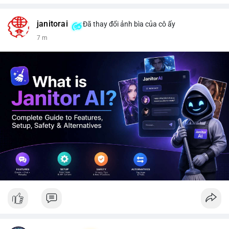
janitorai
Đã thay đổi ảnh bìa của cô ấy
7 m