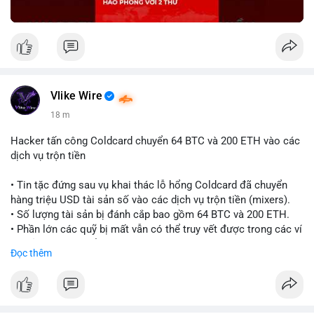
Vlike Wire
18 m
Hacker tấn công Coldcard chuyển 64 BTC và 200 ETH vào các
dịch vụ trộn tiền
• Tin tặc đứng sau vụ khai thác lỗ hổng Coldcard đã chuyển
hàng triệu USD tài sản số vào các dịch vụ trộn tiền (mixers).
• Số lượng tài sản bị đánh cắp bao gồm 64 BTC và 200 ETH.
• Phần lớn các quỹ bị mất vẫn có thể truy vết được trong các ví
do kẻ tấn công kiểm soát.
Đọc thêm
#coldcard
#cryptohack
#btc
#eth
#binancesquare
#cryptonews