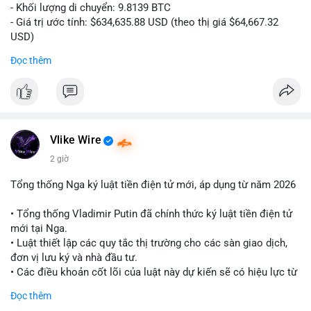
- Khối lượng di chuyển: 9.8139 BTC
- Giá trị ước tính: $634,635.88 USD (theo thị giá $64,667.32
USD)
- Thời gian: 10:19:26 2026-08-06 UTC
Đọc thêm
Nhận định phân tích:
Giao dịch 9.81 BTC trị giá hơn 634 nghìn USD được phát hiện
trong mempool chưa xác nhận. Khối lượng này ở mức trung
bình lớn, cho thấy cá nhân hoặc tổ chức sở hữu tài sản đáng
kể. Hành vi chuyển tiền vào khung giờ sáng sớm UTC thường
Vlike Wire
phản ánh hoạt động có chủ đích, có thể là tái phân bổ danh
2 giờ
mục hoặc chuẩn bị thanh khoản. Nếu điểm đến là ví sàn giao
dịch, áp lực bán ngắn hạn có thể hình thành. Ngược lại, nếu
Tổng thống Nga ký luật tiền điện tử mới, áp dụng từ năm 2026
dòng tiền đổ về ví lạnh, tín hiệu tích lũy dài hạn được củng cố.
Mức giá 64,667 USD là vùng nhạy cảm, nơi phe mua và phe bán
• Tổng thống Vladimir Putin đã chính thức ký luật tiền điện tử
đang giằng co. Tâm lý thị trường có thể phản ứng nhanh nếu
mới tại Nga.
giao dịch này đi kèm các lệnh chuyển lớn khác.
• Luật thiết lập các quy tắc thị trường cho các sàn giao dịch,
đơn vị lưu ký và nhà đầu tư.
Lời khuyên:
• Các điều khoản cốt lõi của luật này dự kiến sẽ có hiệu lực từ
Nhà đầu tư nhỏ lẻ nên theo dõi xác nhận giao dịch và hướng đi
tháng 9 năm 2026.
Đọc thêm
của dòng tiền trước khi hành động. Tránh vội vàng vào lệnh khi