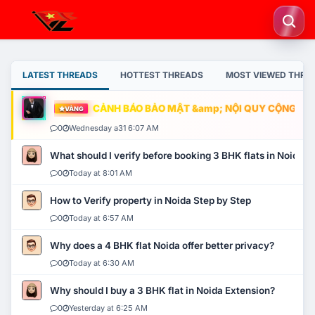
LATEST THREADS
HOTTEST THREADS
MOST VIEWED THRE
CẢNH BÁO BẢO MẬT &amp; NỘI QUY CỘNG ĐỒNG
VÀNG
0
Wednesday a31 6:07 AM
What should I verify before booking 3 BHK flats in Noida?
0
Today at 8:01 AM
How to Verify property in Noida Step by Step
0
Today at 6:57 AM
Why does a 4 BHK flat Noida offer better privacy?
0
Today at 6:30 AM
Why should I buy a 3 BHK flat in Noida Extension?
0
Yesterday at 6:25 AM