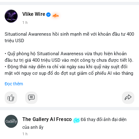
Vlike Wire
1 h
Situational Awareness hồi sinh mạnh mẽ với khoản đầu tư 400
triệu USD
• Quỹ phòng hộ Situational Awareness vừa thực hiện khoản
đầu tư trị giá 400 triệu USD vào một công ty chưa được tiết lộ.
• Động thái này diễn ra chỉ vài ngày sau khi quỹ này suýt đối
mặt với nguy cơ sụp đổ do đợt sụt giảm cổ phiếu AI vào tháng
7.
Đọc thêm
• Sự trở lại này đánh dấu bước phục hồi đáng chú ý của quỹ
sau giai đoạn khủng hoảng.
#cryptonews
#investment
#situationalawareness
#financenews
The Gallery Al Fresco
Đã thay đổi ảnh đại diện
$btc $eth
của anh ấy
1 h
#vlikevn
#titanbot