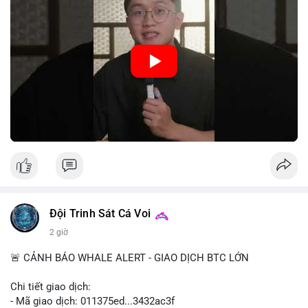
hệ thống thanh toán và tăng cường hiệu quả chính sách tiền tệ.
Việc triển khai CBDC hứa hẹn sẽ thay đổi diện mạo của hạ
tầng tài chính truyền thống, mang lại sự tiện lợi trong giao dịch
nhưng cũng đặt ra nhiều thách thức về quyền riêng tư và an
ninh mạng.
🎥 Xem video trực tiếp tại:
Nguồn: 5 Phút Crypto
Đội Trinh Sát Cá Voi
2 giờ
🚨 CẢNH BÁO WHALE ALERT - GIAO DỊCH BTC LỚN
Chi tiết giao dịch:
- Mã giao dịch: 011375ed...3432ac3f