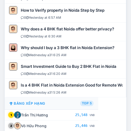
How to Verify property in Noida Step by Step
0
Yesterday at 6:57 AM
Why does a 4 BHK flat Noida offer better privacy?
0
Yesterday at 6:30 AM
Why should I buy a 3 BHK flat in Noida Extension?
0
Wednesday a31 6:25 AM
Smart Investment Guide to Buy 2 BHK Flat in Noida
0
Wednesday a31 6:20 AM
Is a 4 BHK Flat in Noida Extension Good for Remote Work?
0
Wednesday a31 5:26 AM
BẢNG XẾP HẠNG
TOP 5
Trần Thị Hương
25,548
1
VNĐ
Võ Hữu Phong
25,446
2
VNĐ