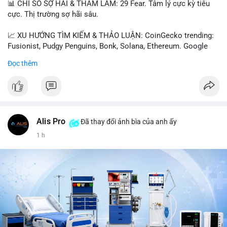
📊 CHỈ SỐ SỢ HÃI & THAM LAM: 29 Fear. Tâm lý cực kỳ tiêu
cực. Thị trường sợ hãi sâu.
📈 XU HƯỚNG TÌM KIẾM & THẢO LUẬN: CoinGecko trending:
Fusionist, Pudgy Penguins, Bonk, Solana, Ethereum. Google
Trends Việt Nam: vietnam vs cambodia, cà phê, thành lộc, hồ
Đọc thêm
tiêu, vũ khí hạt nhân, đội tuyển Brasil, cúp U20 Châu Á.
LunarCrush trending: Ethereum, Solana, Taylor Swift, Tesla,
UFC 310, Premier League, Champions League, NCAA Football,
Dogecoin, LeBron James, Andreessen Horowitz, NFL,
Polkadot, Real Madrid, Beyoncé, Microsoft, UFC 311, Chainlink,
MrBeast, Google. Binance Square: nhiều post về lệnh long, lợi
Alis Pro
Đã thay đổi ảnh bìa của anh ấy
nhuận, $HFT/$SKYAI, $RIVER, $WLD, $ALLO, Top trader 30
1 h
ngày, POV Binancian, bình nước Binance, sân khấu, chia sẻ trải
nghiệm.
💬 DÒNG CHẢY TIN TỨC & TRUYỀN THÔNG: Telegram
CoinTelegraph: Saylor nói Bitcoin không cần rõ ràng, Mỹ cần
rõ ràng; CEX futures volume giảm xuống $4 tỷ trong tháng 7,
thấp nhất từ tháng 12/2023; Prophet Market ra mắt thị trường
dự đoán human vs AI; Trump nói crypto làเรื่อง lớn, người dùng