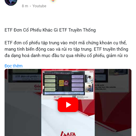
8 m
·
Youtube
ETF Đơn Cổ Phiếu Khác Gì ETF Truyền Thống
ETF đơn cổ phiếu tập trung vào một mã chứng khoán cụ thể,
mang tính biến động cao và rủi ro tập trung. ETF truyền thống
đa dạng hoá danh mục đầu tư qua nhiều cổ phiếu, giảm rủi ro
cụ thể. Sự khác biệt này ảnh hưởng đến chiến lược phân배 tài
Đọc thêm
sản và mức độ tiếp xúc với thị trường.
🎥 Xem video trực tiếp tại:
Nguồn: Tài chính & Kinh doanh