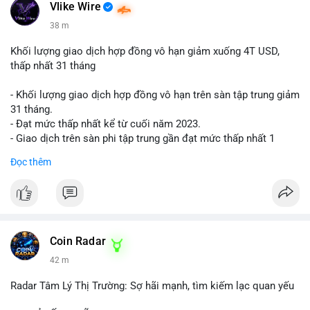
📰 Nguồn: Cointelegraph
Vlike Wire
38 m
Khối lượng giao dịch hợp đồng vô hạn giảm xuống 4T USD,
thấp nhất 31 tháng
- Khối lượng giao dịch hợp đồng vô hạn trên sàn tập trung giảm
31 tháng.
- Đạt mức thấp nhất kể từ cuối năm 2023.
- Giao dịch trên sàn phi tập trung gần đạt mức thấp nhất 1
năm.
Đọc thêm
#binancesquare
#cryptonews
#cex
#futures
$btc $eth
#vlikevn
#titanbot
Coin Radar
42 m
📰 Nguồn: Cointelegraph
Radar Tâm Lý Thị Trường: Sợ hãi mạnh, tìm kiếm lạc quan yếu