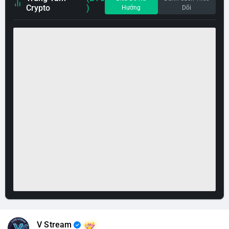
Crypto
)
Hướng
Dõi
V Stream