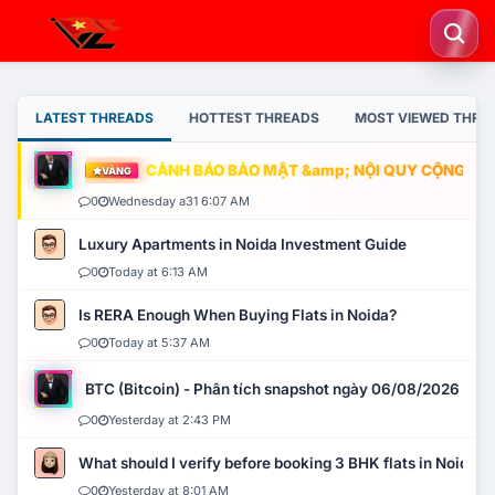
LATEST THREADS
HOTTEST THREADS
MOST VIEWED THRE
CẢNH BÁO BẢO MẬT &amp; NỘI QUY CỘNG ĐỒNG
VÀNG
0
Wednesday a31 6:07 AM
Luxury Apartments in Noida Investment Guide
0
Today at 6:13 AM
Is RERA Enough When Buying Flats in Noida?
0
Today at 5:37 AM
BTC (Bitcoin) - Phân tích snapshot ngày 06/08/2026
0
Yesterday at 2:43 PM
What should I verify before booking 3 BHK flats in Noida?
0
Yesterday at 8:01 AM