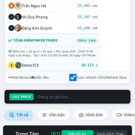
Trần Ngọc Hà
25,445
3
VNĐ
Võ Duy Phong
25,347
4
VNĐ
Đặng Kim Quỳnh
25,246
5
VNĐ
TỔNG ĐIỂM PAPER TRADE
TOP 5 · LIVE
Điểm live = số dư ví + ký quỹ + PnL chưa chốt · Chốt 12:00
ngày cuối tháng · Top 1 trên 20.000 đ nhận 30 ngày VIP Whale.
Demo123
10.115
1
đ
Hide Module
Diễn đàn
Auto-refresh (30s)
Refresh Now
Đang tải giá live...
LIVE PRICE
Tất cả
Văn bản
Hình ảnh
Video
Trung Tâm
(BTC
Biểu Đồ Xu
Danh Sách Theo