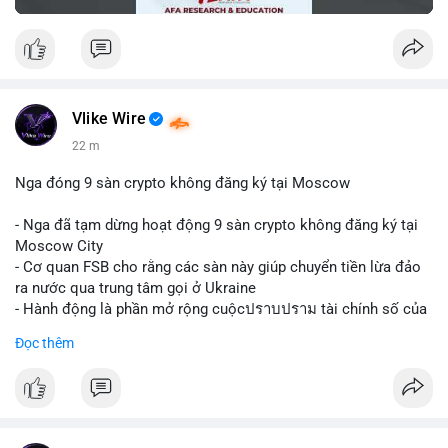
Vlike Wire
22 m
Nga đóng 9 sàn crypto không đăng ký tại Moscow
- Nga đã tạm dừng hoạt động 9 sàn crypto không đăng ký tại
Moscow City
- Cơ quan FSB cho rằng các sàn này giúp chuyển tiền lừa đảo
ra nước qua trung tâm gọi ở Ukraine
- Hành động là phần mở rộng cuộcปราบปราม tài chính số của
Nga
Đọc thêm
$btc $eth
#vlikevn
#titanbot