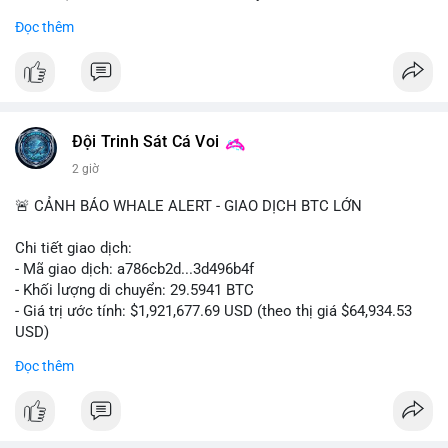
- Khối lượng giao dịch Futures hiện cao gấp 8 lần so với giao
Đọc thêm
dịch Spot.
#binance
#btc
#cryptonews
#bitcoin
#futures
$btc
Đội Trinh Sát Cá Voi
#vlikevn
#titanbot
2 giờ
📰 Nguồn: Cointelegraph
🚨 CẢNH BÁO WHALE ALERT - GIAO DỊCH BTC LỚN
Chi tiết giao dịch:
- Mã giao dịch: a786cb2d...3d496b4f
- Khối lượng di chuyển: 29.5941 BTC
- Giá trị ước tính: $1,921,677.69 USD (theo thị giá $64,934.53
USD)
- Thời gian: 11:19:59 2026-08-07 UTC
Đọc thêm
Nhận định phân tích: Giao dịch gần 30 BTC trị giá gần 2 triệu
USD được thực hiện trong một khối chưa xác nhận cho thấy
dấu hiệu di chuyển vốn có chủ đích. Với khối lượng này, khả