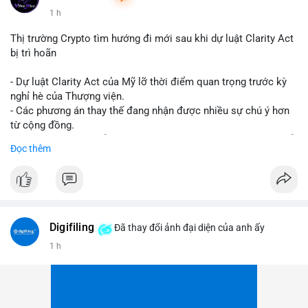
1 h
Thị trường Crypto tìm hướng đi mới sau khi dự luật Clarity Act
bị trì hoãn
- Dự luật Clarity Act của Mỹ lỡ thời điểm quan trọng trước kỳ
nghỉ hè của Thượng viện.
- Các phương án thay thế đang nhận được nhiều sự chú ý hơn
từ cộng đồng.
- Thị trường crypto vẫn tiếp tục vận động bất chấp sự chậm trễ
Đọc thêm
về pháp lý.
#binancesquare
#cryptonews
#regulation
#uspolitics
$btc $eth
Digifiling
Đã thay đổi ảnh đại diện của anh ấy
#vlikevn
#titanbot
1 h
📰 Nguồn: CoinDesk