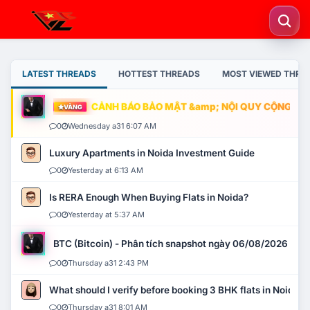
LATEST THREADS
HOTTEST THREADS
MOST VIEWED THRE
CẢNH BÁO BẢO MẬT &amp; NỘI QUY CỘNG ĐỒNG
VÀNG
0
Wednesday a31 6:07 AM
Luxury Apartments in Noida Investment Guide
0
Yesterday at 6:13 AM
Is RERA Enough When Buying Flats in Noida?
0
Yesterday at 5:37 AM
BTC (Bitcoin) - Phân tích snapshot ngày 06/08/2026
0
Thursday a31 2:43 PM
What should I verify before booking 3 BHK flats in Noida?
0
Thursday a31 8:01 AM