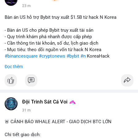
23 m
Bàn án US hỗ trợ Bybit truy xuất $1.5B từ hack N Korea
- Bàn án US cho phép Bybit truy xuất tài sản
- Quy trình khám phá nhanh được cấp phép
- Cần thông tin tài khoản, số dư, lịch giao dịch
- Mục tiêu: theo dõi nguồn vốn từ hack N Korea
#binancesquare
#cryptonews
#bybit
#n
KoreaHack
Đọc thêm
$btc $eth
#vlikevn
#titanbot
📰 Nguồn: Cointelegraph
Đội Trinh Sát Cá Voi
31 m
🚨 CẢNH BÁO WHALE ALERT - GIAO DỊCH BTC LỚN
Chi tiết giao dịch: