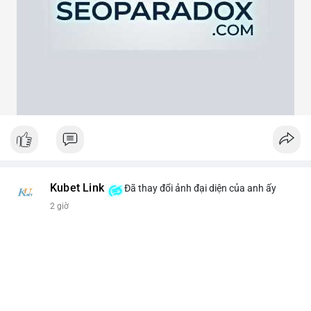
theo cảm xúc, hãy đặt lệnh dựa trên vùng hỗ trợ và kháng cự rõ
ràng.
#21dot71btc
#mempoolbtc
#chuyentiencavoi
#aplucban
#biendonggia
Kubet Link
Đã thay đổi ảnh đại diện của anh ấy
2 giờ