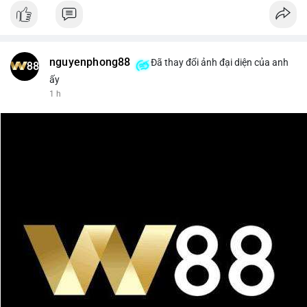
nguyenphong88
Đã thay đổi ảnh đại diện của anh
ấy
1 h