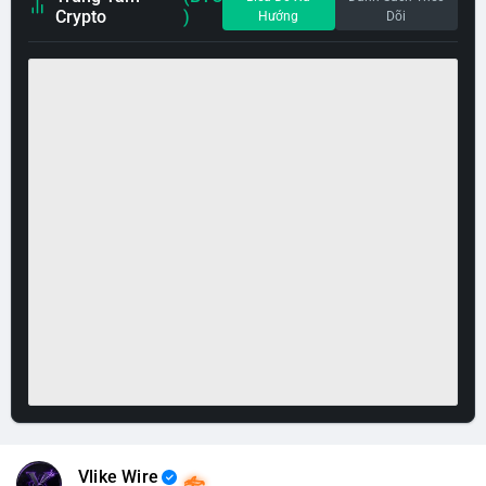
Crypto
)
Hướng
Dõi
Vlike Wire