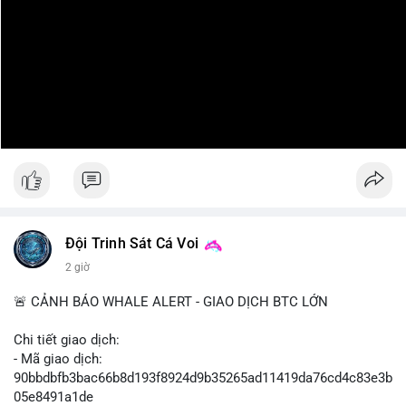
Đội Trinh Sát Cá Voi
2 giờ
🚨 CẢNH BÁO WHALE ALERT - GIAO DỊCH BTC LỚN
Chi tiết giao dịch:
- Mã giao dịch:
90bbdbfb3bac66b8d193f8924d9b35265ad11419da76cd4c83e3b
05e8491a1de