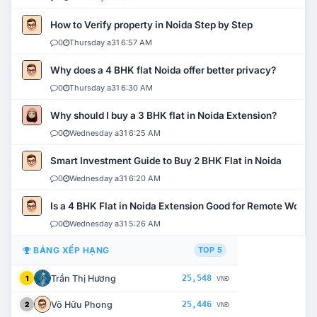
How to Verify property in Noida Step by Step
0
Thursday a31 6:57 AM
Why does a 4 BHK flat Noida offer better privacy?
0
Thursday a31 6:30 AM
Why should I buy a 3 BHK flat in Noida Extension?
0
Wednesday a31 6:25 AM
Smart Investment Guide to Buy 2 BHK Flat in Noida
0
Wednesday a31 6:20 AM
Is a 4 BHK Flat in Noida Extension Good for Remote Work?
0
Wednesday a31 5:26 AM
BẢNG XẾP HẠNG
TOP 5
Trần Thị Hương
25,548
1
VNĐ
Võ Hữu Phong
25,446
2
VNĐ