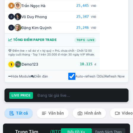
Trần Ngọc Hà
25,445
3
VNĐ
Võ Duy Phong
25,347
4
VNĐ
Đặng Kim Quỳnh
25,246
5
VNĐ
TỔNG ĐIỂM PAPER TRADE
TOP 5 · LIVE
Điểm live = số dư ví + ký quỹ + PnL chưa chốt · Chốt 12:00
ngày cuối tháng · Top 1 trên 20.000 đ nhận 30 ngày VIP Whale.
Demo123
10.115
1
đ
Hide Module
Diễn đàn
Auto-refresh (30s)
Refresh Now
Đang tải giá live...
LIVE PRICE
Tất cả
Văn bản
Hình ảnh
Video
Trung Tâm
(BTC
Biểu Đồ Xu
Danh Sách Theo