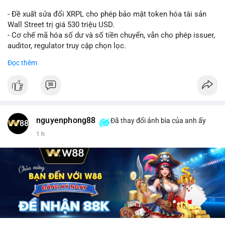
- Đề xuất sửa đổi XRPL cho phép bảo mật token hóa tài sản
Wall Street trị giá 530 triệu USD.
- Cơ chế mã hóa số dư và số tiền chuyển, vẫn cho phép issuer,
auditor, regulator truy cập chọn lọc.
- Mục tiêu: tăng tính riêng tư, tuân thủ quy định, bảo vệ dữ liệu
Đọc thêm
tài chính.
- Đề xuất đang được xem xét bởi cộng đồng XRPL và các tổ
chức tài chính.
#binancesquare
#cryptonews
#xrp
nguyenphong88
Đã thay đổi ảnh bìa của anh ấy
$xrp
1 h
#vlikevn
#titanbot
📰 Nguồn: CoinDesk