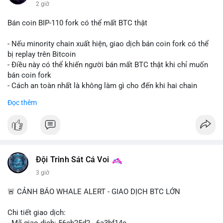
2 giờ
Bán coin BIP-110 fork có thể mất BTC thật
- Nếu minority chain xuất hiện, giao dịch bán coin fork có thể
bị replay trên Bitcoin
- Điều này có thể khiến người bán mất BTC thật khi chỉ muốn
bán coin fork
- Cách an toàn nhất là không làm gì cho đến khi hai chain
được tách riêng
Đọc thêm
-
#binancesquare
#cryptonews
#btc
#bip110
$btc
#vlikevn
#titanbot
Đội Trinh Sát Cá Voi
📰 Nguồn: CoinDesk
3 giờ
🚨 CẢNH BÁO WHALE ALERT - GIAO DỊCH BTC LỚN
Chi tiết giao dịch:
- Mã giao dịch: 56cb25d2...6a3bf14c