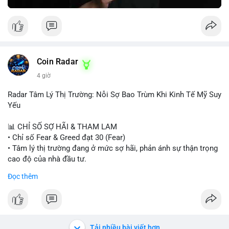
Greed Index phục hồi lên trên 40, có thể xem xét mua dần.
Ngược lại, nếu phá vỡ hỗ trợ, nên cắt lỗ sớm.
#vlikemarketindex42
#fearindex30
#fundingratethap
#phigiadathap
#tvlondinh
Coin Radar
4 giờ
Radar Tâm Lý Thị Trường: Nỗi Sợ Bao Trùm Khi Kinh Tế Mỹ Suy
Yếu
📊 CHỈ SỐ SỢ HÃI & THAM LAM
• Chỉ số Fear & Greed đạt 30 (Fear)
• Tâm lý thị trường đang ở mức sợ hãi, phản ánh sự thận trọng
cao độ của nhà đầu tư.
Đọc thêm
📈 XU HƯỚNG TÌM KIẾM & THẢO LUẬN
• CoinGecko Trending: PONS, PENGU, ONDO, WKC, HEI,
CASHCAT, CRO.
• LunarCrush Trending: Ethereum, Solana, Dogecoin, Polkadot,
Chainlink, Litecoin.
Tải nhiều bài viết hơn