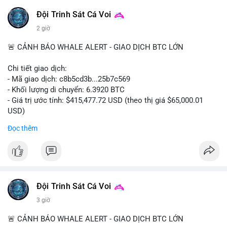
Đội Trinh Sát Cá Voi
2 giờ
🚨 CẢNH BÁO WHALE ALERT - GIAO DỊCH BTC LỚN
Chi tiết giao dịch:
- Mã giao dịch: c8b5cd3b...25b7c569
- Khối lượng di chuyển: 6.3920 BTC
- Giá trị ước tính: $415,477.72 USD (theo thị giá $65,000.01
USD)
- Thời gian: 11:19:49 2026-08-08 UTC
Đọc thêm
Nhận định phân tích: Giao dịch 6.3920 BTC trị giá hơn 415
nghìn USD được xác nhận trong mempool, mức chuyển động
trung bình lớn, chưa đủ tạo áp lực bán trực tiếp nhưng phản
ánh sự dịch chuyển dòng tiền có chủ đích. Hành vi này nhiều
khả năng là cá voi tái phân bổ tài sản giữa các ví nóng hoặc
Đội Trinh Sát Cá Voi
chuẩn bị thanh khoản cho chiến lược giao dịch ngắn hạn. Nếu
3 giờ
dòng tiền tiếp tục đổ về sàn tập trung trong 24 giờ tới, áp lực
bán có thể hình thành. Ngược lại, nếu BTC được chuyển sang
🚨 CẢNH BÁO WHALE ALERT - GIAO DỊCH BTC LỚN