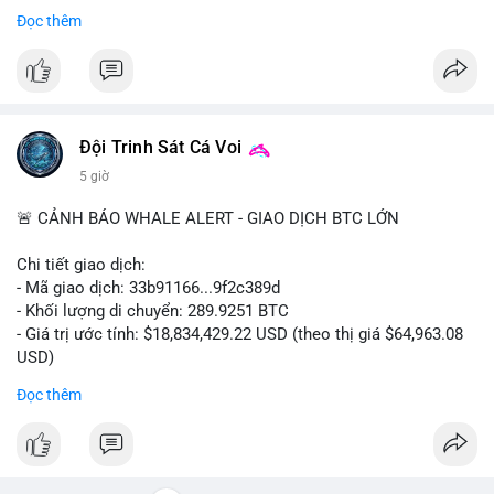
Bắt đầu ngay hôm nay với bước chăm sóc nhỏ nhưng hiệu quả
Đọc thêm
lớn cho nụ cười khỏe mạnh.
#dentabiome
#badbreathsolution
#hoithothommat
#chamsocrangmieng
#suckhoerangmieng
#nucuoitutin
Đội Trinh Sát Cá Voi
5 giờ
🚨 CẢNH BÁO WHALE ALERT - GIAO DỊCH BTC LỚN
Chi tiết giao dịch:
- Mã giao dịch: 33b91166...9f2c389d
- Khối lượng di chuyển: 289.9251 BTC
- Giá trị ước tính: $18,834,429.22 USD (theo thị giá $64,963.08
USD)
- Thời gian: 08:19:30 2026-08-08 UTC
Đọc thêm
Nhận định phân tích:
Khối lượng gần 290 BTC tương đương gần 19 triệu USD được
chuyển trong một giao dịch chưa xác nhận cho thấy dấu hiệu