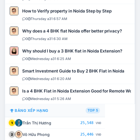
How to Verify property in Noida Step by Step
0
Thursday a31 6:57 AM
Why does a 4 BHK flat Noida offer better privacy?
0
Thursday a31 6:30 AM
Why should I buy a 3 BHK flat in Noida Extension?
0
Wednesday a31 6:25 AM
Smart Investment Guide to Buy 2 BHK Flat in Noida
0
Wednesday a31 6:20 AM
Is a 4 BHK Flat in Noida Extension Good for Remote Work?
0
Wednesday a31 5:26 AM
BẢNG XẾP HẠNG
TOP 5
Trần Thị Hương
25,548
1
VNĐ
Võ Hữu Phong
25,446
2
VNĐ