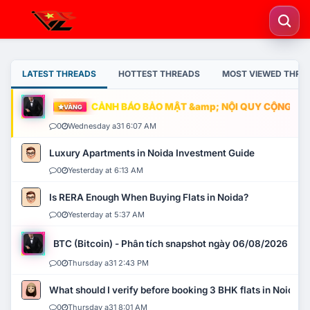
LATEST THREADS
HOTTEST THREADS
MOST VIEWED THRE
CẢNH BÁO BẢO MẬT &amp; NỘI QUY CỘNG ĐỒNG
VÀNG
0
Wednesday a31 6:07 AM
Luxury Apartments in Noida Investment Guide
0
Yesterday at 6:13 AM
Is RERA Enough When Buying Flats in Noida?
0
Yesterday at 5:37 AM
BTC (Bitcoin) - Phân tích snapshot ngày 06/08/2026
0
Thursday a31 2:43 PM
What should I verify before booking 3 BHK flats in Noida?
0
Thursday a31 8:01 AM