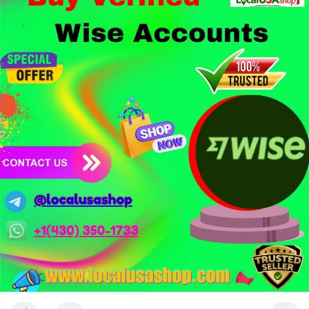
1,5 tỷ USD từ vụ hack Triều Tiên.
- Công nghệ & Bảo mật: BTCPay cảnh báo exploit mới trên
LND có thể đánh cắp thông tin đăng nhập Lightning Network,
người dùng cần cập nhật ngay. XRP Ledger đề xuất sửa đổi bảo
mật token hóa tài sản Wall Street trị giá 530 triệu USD.
Nhà đầu tư nên thận trọng với đòn bẩy cao khi Funding Rate
BTC chỉ ở mức 0.0035%. Vùng Fear hiện tại có thể là cơ hội
tích lũy dài hạn nhưng cần chờ xác nhận dòng tiền.
Xem chi tiết các bài viết đầy đủ tại dòng thời gian của Vlike.vn!
#whalealertbtc
#clarityact
#lightningexploit
#bybitlazarus
#xrpledger