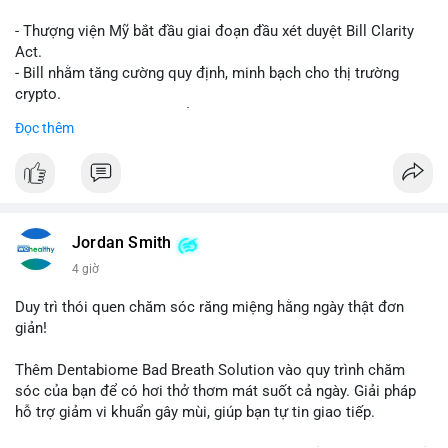
- Thượng viện Mỹ bắt đầu giai đoạn đầu xét duyệt Bill Clarity
Act.
- Bill nhằm tăng cường quy định, minh bạch cho thị trường
crypto.
- Đạt 60 phiếu cần thiết để tiến tới tháng tới.
Đọc thêm
- Bill có thể ảnh hưởng pháp lý, hoạt động của các đồng tiền kỹ
thuật số.
#binancesquare
#cryptonews
#regulation
#ussenate
#clarityact
Jordan Smith
$btc $eth
4 giờ
#vlikevn
#titanbot
Duy trì thói quen chăm sóc răng miệng hằng ngày thật đơn
giản!
📰 Nguồn: CoinDesk
Thêm Dentabiome Bad Breath Solution vào quy trình chăm
sóc của bạn để có hơi thở thơm mát suốt cả ngày. Giải pháp
hỗ trợ giảm vi khuẩn gây mùi, giúp bạn tự tin giao tiếp.