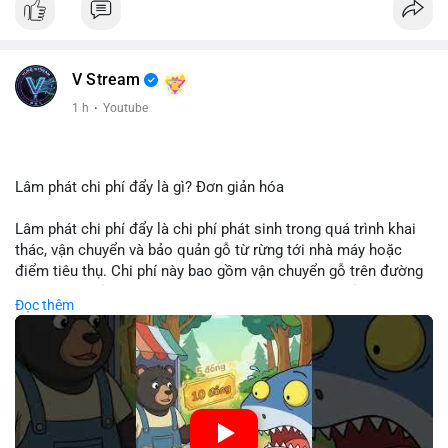
V Stream
1 h
·
Youtube
Lâm phát chi phí đẩy là gì? Đơn giản hóa
Lâm phát chi phí đẩy là chi phí phát sinh trong quá trình khai
thác, vận chuyển và bảo quản gỗ từ rừng tới nhà máy hoặc
điểm tiêu thụ. Chi phí này bao gồm vận chuyển gỗ trên đường
bộ, đường thủy hoặc đường ray, phụ thuộc vào khoảng cách và
Đọc thêm
điều kiện địa hình. Việc hiểu rõ chi phí đẩy giúp doanh nghiệp
lâm nghiệp tối ưu hoá chuỗi cung ứng và kiểm soát lợi nhuận.
🎥 Xem video trực tiếp tại:
Nguồn: Cú Thông Thái