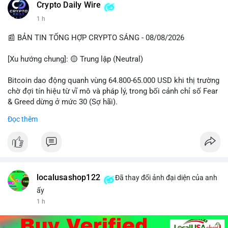
Crypto Daily Wire
1 h
📰 BẢN TIN TỔNG HỢP CRYPTO SÁNG - 08/08/2026
[Xu hướng chung]: 🟡 Trung lập (Neutral)
Bitcoin dao động quanh vùng 64.800-65.000 USD khi thị trường
chờ đợi tín hiệu từ vĩ mô và pháp lý, trong bối cảnh chỉ số Fear
& Greed dừng ở mức 30 (Sợ hãi).
Đọc thêm
- Thị trường & Giá cả: Chuỗi giao dịch cá voi BTC diễn ra dày
đặc, đáng chú ý nhất là lệnh chuyển 289,92 BTC trị giá 18,83
triệu USD lúc 08:19 UTC và 61,37 BTC (gần 4 triệu USD) lúc
06:19 UTC. Các lệnh này chủ yếu là tái phân bổ tài sản, chưa
tạo áp lực bán trực tiếp lên sàn.
localusashop122
Đã thay đổi ảnh đại diện của anh
- Quy định & Pháp lý: Thượng viện Mỹ mở giai đoạn đầu bình
ấy
chọn Bill Clarity Act, cần 60 phiếu để tiến tới tháng tới. IMF
1 h
nhận định stablecoin nội địa có thể thúc đẩy nhu cầu token
được dollar hỗ trợ. Tòa án Mỹ cho phép Bybit truy xuất tài sản