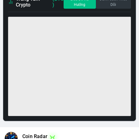
Crypto
)
Hướng
Dõi
Coin Radar