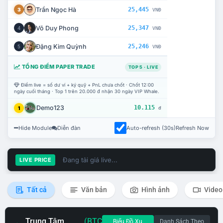
Trần Ngọc Hà
25,445
3
VNĐ
Võ Duy Phong
25,347
4
VNĐ
Đặng Kim Quỳnh
25,246
5
VNĐ
TỔNG ĐIỂM PAPER TRADE
TOP 5 · LIVE
Điểm live = số dư ví + ký quỹ + PnL chưa chốt · Chốt 12:00
ngày cuối tháng · Top 1 trên 20.000 đ nhận 30 ngày VIP Whale.
Demo123
10.115
1
đ
Hide Module
Diễn đàn
Auto-refresh (30s)
Refresh Now
Đang tải giá live...
LIVE PRICE
Tất cả
Văn bản
Hình ảnh
Video
Trung Tâm
(BTC
Biểu Đồ Xu
Danh Sách Theo