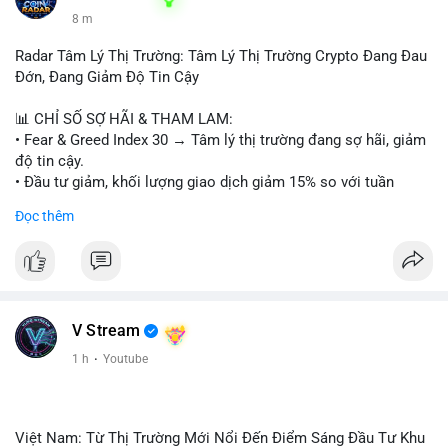
8 m
Radar Tâm Lý Thị Trường: Tâm Lý Thị Trường Crypto Đang Đau
Đớn, Đang Giảm Độ Tin Cậy
📊 CHỈ SỐ SỢ HÃI & THAM LAM:
• Fear & Greed Index 30 → Tâm lý thị trường đang sợ hãi, giảm
độ tin cậy.
• Đầu tư giảm, khối lượng giao dịch giảm 15% so với tuần
trước.
Đọc thêm
📈 XU HƯỚNG TÌM KIẾM & THẢO LUẬN:
• CoinGecko: Jimothy The Raccoon, Pudgy Penguins,
StonkBroker, Cysic, Cronos, Sui, Tutorial.
• Google Trends: chủ đề bóng đá, địa phương, không liên quan
crypto.
V Stream
• LunarCrush: Ethereum, Solana, Dogecoin, Chainlink, Litecoin,
1 h
·
Youtube
Tesla, UFC, Premier League, etc.
💬 DÒNG CHẢY TIN TỨC & TRUYỀN THÔNG:
• Telegram: US Senate tiến hành bỏ phiếu Clarity Act, IMF nói
Việt Nam: Từ Thị Trường Mới Nổi Đến Điểm Sáng Đầu Tư Khu