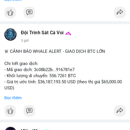
💬 DÒNG CHẢY TIN TỨC & TRUYỀN THÔNG
Nhận định phân tích hành vi của Cá voi dựa trên giao dịch này:
• Tin tức từ Telegram nổi bật về các sự kiện vĩ mô như
Bloomberg đưa tin về kỷ lục bán cổ phiếu tại châu Á, xAI ra
Khối lượng 17.4 BTC tương đương hơn 1.13 triệu USD được di
mắt Imagine Image 2.0, và Cloudflare ra mắt trình duyệt
chuyển trong một giao dịch chưa xác nhận. Mức giá $64,958
Kitesurf cho AI agents.
chưa tạo đỉnh lịch sử mới, nhưng khối lượng này đủ lớn để tạo
Đội Trinh Sát Cá Voi
• Chính sách: EU lên kế hoạch sửa đổi MiCA vào năm 2027,
áp lực thanh khoản tức thời. Hành vi này có thể là cá voi tận
3 giờ
Circle gia hạn hợp đồng USDC với Coinbase.
dụng thanh khoản sâu để bán thăm dò, hoặc chuyển tài sản
• Binance thông báo hỗ trợ cổ tức cho Apple và IBM qua
sang ví lạnh nhằm tích lũy dài hạn. Nếu giao dịch được xác
🚨 CẢNH BÁO WHALE ALERT - GIAO DỊCH BTC LỚN
bStocks, cùng các chiến dịch giao dịch MMT và Power
nhận và chuyển lên sàn tập trung, khả năng cao là động thái
Protocol.
chuẩn bị phân phối. Ngược lại, nếu chuyển sang ví không thuộc
Chi tiết giao dịch:
• Tin tức về Bitcoin: BIP-110 bắt đầu giai đoạn kích hoạt với sự
sàn, đây là tín hiệu nắm giữ bền vững.
- Mã giao dịch: 3c08b22b...916781e7
hỗ trợ thấp từ miners, ETF Bitcoin ghi nhận tuần tốt nhất kể từ
- Khối lượng di chuyển: 556.7261 BTC
tháng 4 với dòng vốn 1 tỷ USD, và các quy định mới tại Nga,
Lời khuyên ngắn gọn cho nhà đầu tư nhỏ lẻ:
- Giá trị ước tính: $36,187,193.50 USD (theo thị giá $65,000.00
Brazil, Mỹ.
USD)
Theo dõi xác nhận của giao dịch này trong 30-60 phút tới. Nếu
- Thời gian: 22:19:34 2026-08-08 UTC
Đọc thêm
💡 NHẬN ĐỊNH & KHUYẾN NGHỊ
dòng tiền đổ vào sàn, hãy thận trọng với nhịp điều chỉnh ngắn
Tâm lý thị trường hiện tại đang nghiêng về sợ hãi, phản ánh sự
hạn. Không nên mua đuổi ở vùng giá hiện tại khi chưa rõ ý đồ
Nhận định phân tích: Một khối lượng 556.7 BTC trị giá hơn 36
không chắc chắn và biến động. Các nhà đầu tư nên thận trọng,
của cá voi. Quản lý chặt tỷ trọng danh mục, tránh đòn bẩy quá
triệu USD vừa được xác nhận trong mempool, cho thấy cá voi
tránh FOMO, và tập trung vào quản lý rủi ro. Trong ngắn hạn, thị
mức trong bối cảnh biến động mạnh.
đang thực hiện một động thái quy mô lớn. Với tỷ giá hiện tại,
trường có thể tiếp tục điều chỉnh, nhưng các tín hiệu tích cực
khối lượng này đủ sức tạo ra biến động giá ngắn hạn nếu được
từ dòng vốn ETF và sự quan tâm của tổ chức có thể hỗ trợ đà
#17dot4264btc
#chuyenvilanh
#aplucban
#giabtc64958