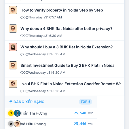
How to Verify property in Noida Step by Step
0
Thursday a31 6:57 AM
Why does a 4 BHK flat Noida offer better privacy?
0
Thursday a31 6:30 AM
Why should I buy a 3 BHK flat in Noida Extension?
0
Wednesday a31 6:25 AM
Smart Investment Guide to Buy 2 BHK Flat in Noida
0
Wednesday a31 6:20 AM
Is a 4 BHK Flat in Noida Extension Good for Remote Work?
0
Wednesday a31 5:26 AM
BẢNG XẾP HẠNG
TOP 5
Trần Thị Hương
25,548
1
VNĐ
Võ Hữu Phong
25,446
2
VNĐ