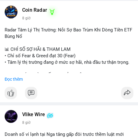
- HK cấp giấy phép stablecoin mới.
- Tòa án Nga công nhận crypto là tài sản.
Coin Radar
- Trump hy vọng ký bill cấu trúc thị trường crypto.
8 giờ
- Saga EVM bị hack 7M$, quỹ trộm chuyển sang Ethereum.
- Steak ’n Shake thưởng BTC cho nhân viên.
Radar Tâm Lý Thị Trường: Nỗi Sợ Bao Trùm Khi Dòng Tiền ETF
#binancesquare
#cryptonews
#btc
#eth
#sol
#xrp
#cc
#sky
Bùng Nổ
#sand
#bitgo
#solana
#stablecoin
#regulation
📊 CHỈ SỐ SỢ HÃI & THAM LAM
$btc $eth $sol $xrp $cc $sky $sand $skr
#skr
• Chỉ số Fear & Greed đạt 30 (Fear)
• Tâm lý thị trường đang ở mức sợ hãi, nhà đầu tư thận trọng.
#vlikevn
#titanbot
📈 XU HƯỚNG TÌM KIẾM & THẢO LUẬN
Đọc thêm
📰 Nguồn: Decrypt
• CoinGecko Trending: PENGU, TUT, ACE, CASHCAT, ANSEM,
STONKBROKER, UNI
• LunarCrush Trending: Ethereum, Solana, Dogecoin, Polkadot,
Chainlink, Taylor Swift, Tesla
• Google Trends Việt Nam: Real Madrid, Giao hữu câu lạc bộ,
Tinh hà say hi
Vlike Wire
8 giờ
💬 DÒNG CHẢY TIN TỨC & TRUYỀN THÔNG
• Binance Square: Cộng đồng đang tranh luận về lệnh
Doanh số ví lạnh tại Nga tăng gấp đôi trước thềm luật mới