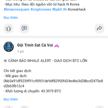
- Mục tiêu: theo dõi nguồn vốn từ hack N Korea
#binancesquare
#cryptonews
#bybit
#n
KoreaHack
Đọc thêm
$btc $eth
#vlikevn
#titanbot
📰 Nguồn: Cointelegraph
Đội Trinh Sát Cá Voi
3 giờ
🚨 CẢNH BÁO WHALE ALERT - GIAO DỊCH BTC LỚN
Chi tiết giao dịch:
- Mã giao dịch:
0bb3a91df9239f91c90931de9df82950fd24ed6e3d28bcd2475e8
d2b63fb12c4
- Khối lượng di chuyển: 43.3979 BTC
- Giá trị ước tính: $2,820,579.98 USD (theo thị giá $64,993.43
Đọc thêm
USD)
- Thời gian: 04:18
4 2026-08-08 UTC