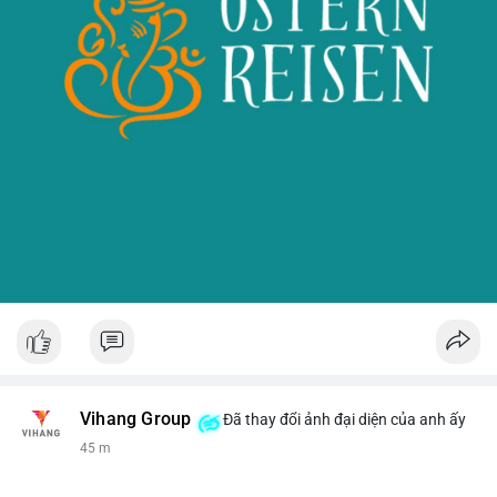
Vihang Group
Đã thay đổi ảnh đại diện của anh ấy
45 m