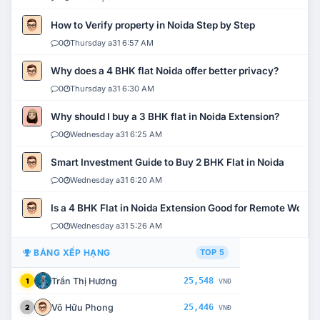
How to Verify property in Noida Step by Step
0
Thursday a31 6:57 AM
Why does a 4 BHK flat Noida offer better privacy?
0
Thursday a31 6:30 AM
Why should I buy a 3 BHK flat in Noida Extension?
0
Wednesday a31 6:25 AM
Smart Investment Guide to Buy 2 BHK Flat in Noida
0
Wednesday a31 6:20 AM
Is a 4 BHK Flat in Noida Extension Good for Remote Work?
0
Wednesday a31 5:26 AM
BẢNG XẾP HẠNG
TOP 5
Trần Thị Hương
25,548
1
VNĐ
Võ Hữu Phong
25,446
2
VNĐ