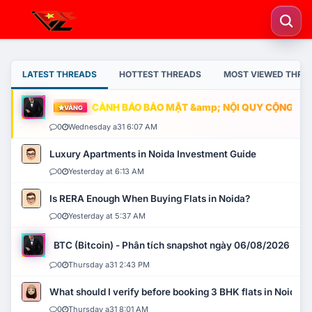
LATEST THREADS
HOTTEST THREADS
MOST VIEWED THRE
CẢNH BÁO BẢO MẬT &amp; NỘI QUY CỘNG ĐỒNG
VÀNG
0
Wednesday a31 6:07 AM
Luxury Apartments in Noida Investment Guide
0
Yesterday at 6:13 AM
Is RERA Enough When Buying Flats in Noida?
0
Yesterday at 5:37 AM
BTC (Bitcoin) - Phân tích snapshot ngày 06/08/2026
0
Thursday a31 2:43 PM
What should I verify before booking 3 BHK flats in Noida?
0
Thursday a31 8:01 AM