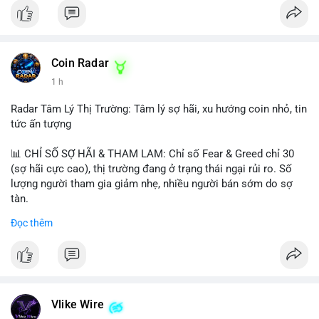
Coin Radar
1 h
Radar Tâm Lý Thị Trường: Tâm lý sợ hãi, xu hướng coin nhỏ, tin
tức ấn tượng
📊 CHỈ SỐ SỢ HÃI & THAM LAM: Chỉ số Fear & Greed chỉ 30
(sợ hãi cực cao), thị trường đang ở trạng thái ngại rủi ro. Số
lượng người tham gia giảm nhẹ, nhiều người bán sớm do sợ
tàn.
Đọc thêm
📈 XU HƯỚNG TÌM KIẾM & THẢO LUẬN: Biconomy (BICO),
Pudgy Penguins (PENGU), Bitcoin SV (BSV) và Kaspa (KAS) là
coin được tìm kiếm nhiều nhất. Chủ đề NFT (Pudgy Penguins),
AI (Hyperliquid) và ổn định (BSV) nổi bật.
💬 DÒNG CHẢY TIN TỨC & TRUYỀN THÔNG: Bàn tán trên
Vlike Wire
Binance Square tập trung vào lệnh kẹp, dự báo NVDA và Musk