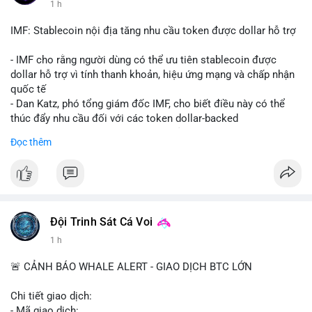
1 h
Starship 13. Telegram nhấn mạnh luật mới tại Brazil và tranh
luận về Clearity Act.
IMF: Stablecoin nội địa tăng nhu cầu token được dollar hỗ trợ
💡 NHẬN ĐỊNH & KHUYẾN NGHỊ: Tâm lý ngắn hạn vẫn tiêu
- IMF cho rằng người dùng có thể ưu tiên stablecoin được
cực do sợ hãi, nhưng xu hướng coin nhỏ và tin tức AI/NVIDA
dollar hỗ trợ vì tính thanh khoản, hiệu ứng mạng và chấp nhận
có thể tạo cơ hội mua sớm. Cần theo dõi sự thay đổi trong
quốc tế
chính sách crypto Mỹ.
- Dan Katz, phó tổng giám đốc IMF, cho biết điều này có thể
thúc đẩy nhu cầu đối với các token dollar-backed
📊 Nguồn: Radar Tâm Lý Thị Trường
- Nhận định được đưa ra trong bối cảnh các quốc gia phát
Đọc thêm
triển stablecoin nội địa
$btc $eth
#vlikevn
#titanbot
Đội Trinh Sát Cá Voi
📰 Nguồn: Cointelegraph
1 h
🚨 CẢNH BÁO WHALE ALERT - GIAO DỊCH BTC LỚN
Chi tiết giao dịch:
- Mã giao dịch: