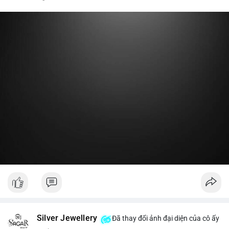
nóng hoặc chuyển một phần lợi nhuận về ví lạnh để khóa vị thế
dài hạn. Hành động này tạo tâm lý tích cực nhẹ, cho thấy nhà
lớn vẫn giữ niềm tin vào xu hướng tăng trước vùng kháng cự,
thay vì đổ bán ra sàn.
Lời khuyên:
Nhà đầu tư nhỏ lẻ nên theo dõi thêm 2-3 giao dịch lớn tiếp
theo trong 24 giờ. Nếu dòng tiền tiếp tục chảy vào ví lạnh, đó
là tín hiệu tích lũy. Tránh hành động theo cảm xúc trước một
giao dịch đơn lẻ.
#19dot8371btc
#vilanh
#tichluydaihan
#phanbotaisan
#gia65k
Silver Jewellery
Đã thay đổi ảnh đại diện của cô ấy