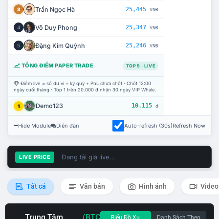
Trần Ngọc Hà
25,445
3
VNĐ
Võ Duy Phong
25,347
4
VNĐ
Đặng Kim Quỳnh
25,246
5
VNĐ
TỔNG ĐIỂM PAPER TRADE
TOP 5 · LIVE
Điểm live = số dư ví + ký quỹ + PnL chưa chốt · Chốt 12:00
ngày cuối tháng · Top 1 trên 20.000 đ nhận 30 ngày VIP Whale.
Demo123
10.115
1
đ
Hide Module
Diễn đàn
Auto-refresh (30s)
Refresh Now
Đang tải giá live...
LIVE PRICE
Tất cả
Văn bản
Hình ảnh
Video
Trung Tâm
(BTC
Biểu Đồ Xu
Danh Sách Theo