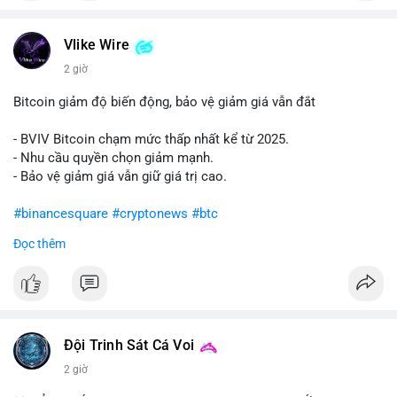
#vlikevn
#titanbot
Vlike Wire
📰 Nguồn: Cointelegraph
2 giờ
Bitcoin giảm độ biến động, bảo vệ giảm giá vẫn đắt
- BVIV Bitcoin chạm mức thấp nhất kể từ 2025.
- Nhu cầu quyền chọn giảm mạnh.
- Bảo vệ giảm giá vẫn giữ giá trị cao.
#binancesquare
#cryptonews
#btc
Đọc thêm
$btc
#vlikevn
#titanbot
📰 Nguồn: CoinDesk
Đội Trinh Sát Cá Voi
2 giờ