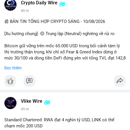
các quỹ phòng hộ sang vị thế Long là tín hiệu tích cực ngầm,
📰 Nguồn: CoinDesk
Crypto Daily Wire
nhưng biến động ngắn hạn vẫn cao.
40 m
• Khuyến nghị: Cẩn trọng với các lệnh Long/Short khi Bitcoin
chưa thoát khỏi vùng giá hiện tại. Theo dõi sát các tin tức về
📰 BẢN TIN TỔNG HỢP CRYPTO SÁNG - 10/08/2026
lạm phát (CPI) và động thái của các quỹ lớn.
[Xu hướng chung]: 🟡 Trung lập (Neutral) nghiêng về rủi ro
📊 Nguồn: Radar Tâm Lý Thị Trường
Bitcoin giữ vững trên mốc 65.000 USD trong bối cảnh tâm lý
thị trường thận trọng, khi chỉ số Fear & Greed Index dừng ở
mức 30/100 và dòng tiền DeFi đứng yên với tổng TVL đạt 142,8
tỷ USD.
Đọc thêm
- Thị trường & Giá cả: BTC giao dịch quanh vùng 65.200 USD,
tăng gần 3% khi Iran-Oman hứa mở lại eo Hormuz, giảm lo ngại
địa chính trị. Hoạt động cá voi diễn ra sôi động với lệnh
chuyển 458 BTC trị giá gần 30 triệu USD cùng nhiều giao dịch
lớn khác. Đáng chú ý, thanh lý Short chiếm tới 81,7% tổng 35,7
Vlike Wire
triệu USD thanh lý trong 24h, cho thấy phe bán đang yếu thế.
45 m
- DeFi & Công nghệ: Standard Chartered dự báo thị trường RWA
Standard Chartered: RWA đạt 4 nghìn tỷ USD, LINK có thể
sẽ bùng nổ lên 4 nghìn tỷ USD, kéo theo giá trị token LINK có
chạm mốc 200 USD