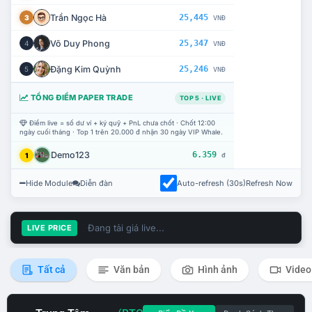
Trần Ngọc Hà
25,445
3
VNĐ
Võ Duy Phong
25,347
4
VNĐ
Đặng Kim Quỳnh
25,246
5
VNĐ
TỔNG ĐIỂM PAPER TRADE
TOP 5 · LIVE
Điểm live = số dư ví + ký quỹ + PnL chưa chốt · Chốt 12:00
ngày cuối tháng · Top 1 trên 20.000 đ nhận 30 ngày VIP Whale.
Demo123
6.359
1
đ
Hide Module
Diễn đàn
Auto-refresh (30s)
Refresh Now
Đang tải giá live...
LIVE PRICE
Tất cả
Văn bản
Hình ảnh
Video