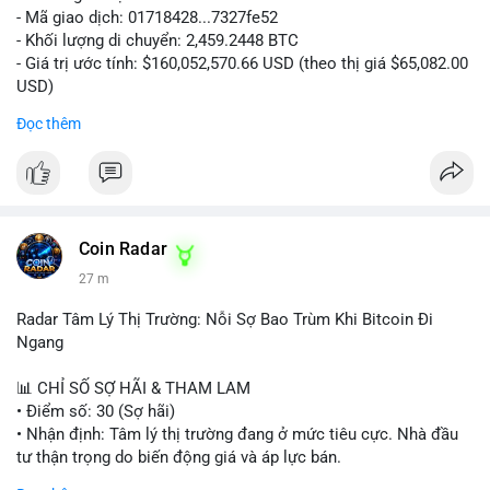
- Mã giao dịch: 01718428...7327fe52
- Khối lượng di chuyển: 2,459.2448 BTC
- Giá trị ước tính: $160,052,570.66 USD (theo thị giá $65,082.00
USD)
- Thời gian: 12:19:48 2026-08-10 UTC
Đọc thêm
Nhận định phân tích:
Khối lượng 2,459 BTC tương đương hơn 160 triệu USD được
chuyển trong một giao dịch duy nhất cho thấy dấu hiệu hoạt
động của tổ chức lớn hoặc quỹ đầu tư. Với mức giá hiện tại,
việc di chuyển số lượng lớn này có thể phục vụ mục đích tái
Coin Radar
phân bổ danh mục sang ví lạnh để nắm giữ dài hạn, hoặc
27 m
chuẩn bị nạp lên sàn giao dịch nhằm hiện thực hóa lợi nhuận.
Động thái này có thể tạo áp lực tâm lý ngắn hạn lên thị trường
Radar Tâm Lý Thị Trường: Nỗi Sợ Bao Trùm Khi Bitcoin Đi
khi nhà đầu tư nhỏ lẻ lo ngại về khả năng bán tháo. Tuy nhiên,
Ngang
nếu dòng tiền chảy vào ví lạnh, đây lại là tín hiệu tích cực cho
xu hướng trung hạn.
📊 CHỈ SỐ SỢ HÃI & THAM LAM
• Điểm số: 30 (Sợ hãi)
Lời khuyên cho nhà đầu tư nhỏ lẻ:
• Nhận định: Tâm lý thị trường đang ở mức tiêu cực. Nhà đầu
Hãy theo dõi sát các giao dịch tiếp theo từ địa chỉ ví nguồn để
tư thận trọng do biến động giá và áp lực bán.
xác định rõ hướng đi của dòng tiền. Tránh hành động theo cảm