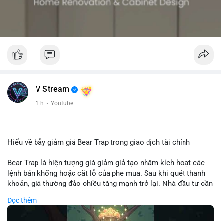
V Stream
1 h
·
Youtube
Hiểu về bẫy giảm giá Bear Trap trong giao dịch tài chính
Bear Trap là hiện tượng giá giảm giả tạo nhằm kích hoạt các
lệnh bán khống hoặc cắt lỗ của phe mua. Sau khi quét thanh
khoản, giá thường đảo chiều tăng mạnh trở lại. Nhà đầu tư cần
nhận diện mô hình này để tránh bị thao túng tâm lý và tối ưu
Đọc thêm
hóa điểm vào lệnh.