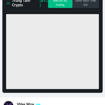
Trung Tâm
(BTC
Biểu Đồ Xu
Danh Sách Theo
Crypto
)
Hướng
Dõi
Vlike Wire