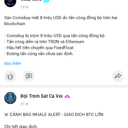
13 m
Sàn Coinsbuy mất 8 triệu USD do tấn công đồng bộ trên hai
blockchain
- Coinsbuy bị trộm 8 triệu USD qua tấn công đồng bộ.
- Tấn công diễn ra trên TRON và Ethereum.
- Hầu hết tiền chuyển qua FixedFloat.
- Đường tấn công vẫn chưa xác định.
Đọc thêm
#binancesquare
#cryptonews
#coinsbuy
#trx
#eth
$trx $eth
#vlikevn
#titanbot
Đội Trinh Sát Cá Voi
📰 Nguồn: CoinDesk
21 m
🚨 CẢNH BÁO WHALE ALERT - GIAO DỊCH BTC LỚN
Chi tiết giao dịch: