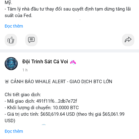
Mỹ.
- Tâm lý nhà đầu tư thay đổi sau quyết định tạm dừng tăng lãi
suất của Fed.
- Cần theo dõi sát sao dữ liệu CPI để dự đoán biến động tiếp
Đọc thêm
theo.
#bitcoin
#btc
#cryptonews
#binancesquare
#cpi
$btc
Đội Trinh Sát Cá Voi
#vlikevn
#titanbot
1 h
📰 Nguồn: Cointelegraph
🚨 CẢNH BÁO WHALE ALERT - GIAO DỊCH BTC LỚN
Chi tiết giao dịch:
- Mã giao dịch: 491f11f6...2db7e72f
- Khối lượng di chuyển: 10.0000 BTC
- Giá trị ước tính: $650,619.64 USD (theo thị giá $65,061.99
USD)
- Thời gian: 11:20
2 2026-08-10 UTC
Đọc thêm