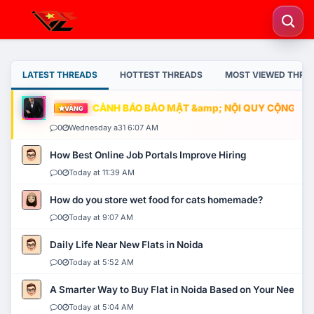
LATEST THREADS
HOTTEST THREADS
MOST VIEWED THRE
CẢNH BÁO BẢO MẬT &amp; NỘI QUY CỘNG ĐỒNG
VÀNG
0
Wednesday a31 6:07 AM
How Best Online Job Portals Improve Hiring
0
Today at 11:39 AM
How do you store wet food for cats homemade?
0
Today at 9:07 AM
Daily Life Near New Flats in Noida
0
Today at 5:52 AM
A Smarter Way to Buy Flat in Noida Based on Your Needs
0
Today at 5:04 AM