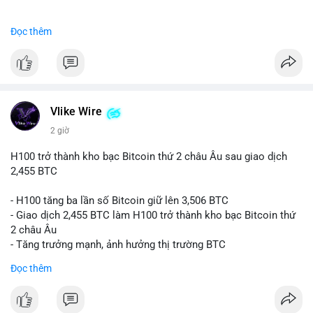
#binancesquare
#cryptonews
#btc
Đọc thêm
$btc
#vlikevn
#titanbot
📰 Nguồn: CoinDesk
Vlike Wire
2 giờ
H100 trở thành kho bạc Bitcoin thứ 2 châu Âu sau giao dịch
2,455 BTC
- H100 tăng ba lần số Bitcoin giữ lên 3,506 BTC
- Giao dịch 2,455 BTC làm H100 trở thành kho bạc Bitcoin thứ
2 châu Âu
- Tăng trưởng mạnh, ảnh hưởng thị trường BTC
Đọc thêm
#binancesquare
#cryptonews
#btc
$btc