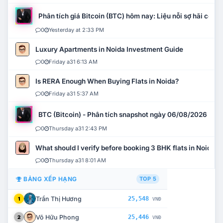
Phân tích giá Bitcoin (BTC) hôm nay: Liệu nỗi sợ hãi có mở 
0
Yesterday at 2:33 PM
Luxury Apartments in Noida Investment Guide
0
Friday a31 6:13 AM
Is RERA Enough When Buying Flats in Noida?
0
Friday a31 5:37 AM
BTC (Bitcoin) - Phân tích snapshot ngày 06/08/2026
0
Thursday a31 2:43 PM
What should I verify before booking 3 BHK flats in Noida?
0
Thursday a31 8:01 AM
BẢNG XẾP HẠNG
TOP 5
Trần Thị Hương
25,548
1
VNĐ
Võ Hữu Phong
25,446
2
VNĐ