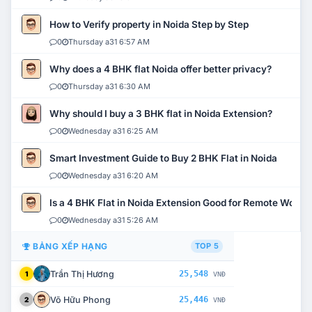
How to Verify property in Noida Step by Step
0
Thursday a31 6:57 AM
Why does a 4 BHK flat Noida offer better privacy?
0
Thursday a31 6:30 AM
Why should I buy a 3 BHK flat in Noida Extension?
0
Wednesday a31 6:25 AM
Smart Investment Guide to Buy 2 BHK Flat in Noida
0
Wednesday a31 6:20 AM
Is a 4 BHK Flat in Noida Extension Good for Remote Work?
0
Wednesday a31 5:26 AM
BẢNG XẾP HẠNG
TOP 5
Trần Thị Hương
25,548
1
VNĐ
Võ Hữu Phong
25,446
2
VNĐ