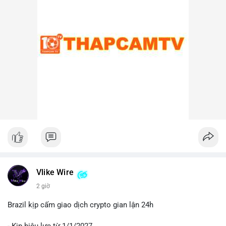
lại, nếu ví nhận là ví lạnh hoặc ví không thuộc sàn, khả năng
cao đây là hành động tích lũy chiến lược, cho thấy niềm tin dài
hạn vào xu hướng giá BTC.
Lời khuyên cho nhà đầu tư nhỏ lẻ:
Nhà đầu tư nên theo dõi sát các địa chỉ ví nhận trong giao dịch
này. Nếu BTC được chuyển lên sàn trong 24-48 giờ tới, hãy
thận trọng trước khả năng điều chỉnh giá. Ngược lại, nếu ví
nhận là ví lạnh, đây có thể là tín hiệu tích cực cho xu hướng
trung hạn. Quản lý rủi ro chặt chẽ và tránh hành động theo cảm
xúc là ưu tiên hàng đầu.
#44btc
#vilanh
#tichluydaihan
#btcmempool
#2tr86usd
Vlike Wire
2 giờ
Brazil kịp cấm giao dịch crypto gian lận 24h