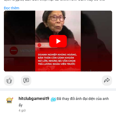
phản ánh phản ứng của chính quyền hoặc thị trường đối với
Đọc thêm
biến động giá digital asset. Bàn vấn chuyển hướng tập trung
vào nhân lực, cho thấy chiến lược giảm chi phí hoặc điều chỉnh
mô hình kinh doanh. Điều này có thể ảnh hưởng đến thị trường
crypto và các doanh nghiệp liên quan trong tương lai.
🎥 Xem video trực tiếp tại:
Nguồn: KIEN THUC KINH TE
hitclubgamesit9
Đã thay đổi ảnh đại diện của anh
ấy
4 giờ