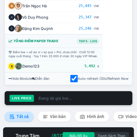
Trần Ngọc Hà
25,445
3
VNĐ
Võ Duy Phong
25,347
4
VNĐ
Đặng Kim Quỳnh
25,246
5
VNĐ
TỔNG ĐIỂM PAPER TRADE
TOP 5 · LIVE
Điểm live = số dư ví + ký quỹ + PnL chưa chốt · Chốt 12:00
ngày cuối tháng · Top 1 trên 20.000 đ nhận 30 ngày VIP Whale.
Demo123
5.492
1
đ
Hide Module
Diễn đàn
Auto-refresh (30s)
Refresh Now
Đang tải giá live...
LIVE PRICE
Tất cả
Văn bản
Hình ảnh
Video
Trung Tâm
(BTC
Biểu Đồ Xu
Danh Sách Theo