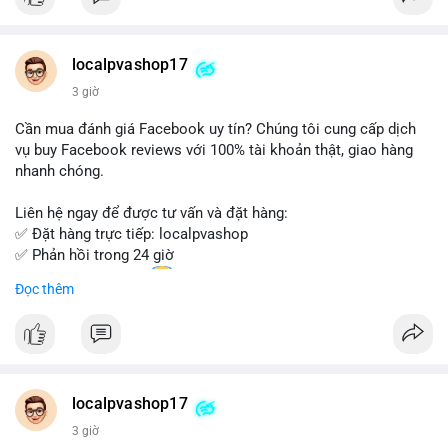
Đặt hàng ngay hôm nay để nhận ưu đãi tốt nhất!
Liên hệ với chúng tôi qua:
localpvashop17
- WhatsApp: +1 (66
215-8938
- Telegram: @localpvashop
3 giờ
- Email: localpvashop@gmail.com
Cần mua đánh giá Facebook uy tín? Chúng tôi cung cấp dịch
Đừng bỏ lỡ cơ hội sở hữu tài khoản WeChat chất lượng với giá
vụ buy Facebook reviews với 100% tài khoản thật, giao hàng
tốt. Liên hệ ngay!
nhanh chóng.
Liên hệ ngay để được tư vấn và đặt hàng:
✅ Đặt hàng trực tiếp: localpvashop
✅ Phản hồi trong 24 giờ
✅ WhatsApp: +1 (66
215-8938
Đọc thêm
✅ Telegram: @localpvashop
✅ Email: localpvashop@gmail.com
Chất lượng đảm bảo, hỗ trợ tận tình. Hãy liên hệ ngay hôm
nay!
localpvashop17
3 giờ