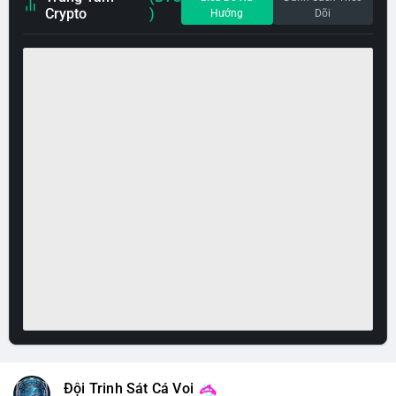
Crypto
)
Hướng
Dõi
Đội Trinh Sát Cá Voi