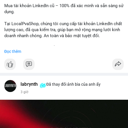
Mua tài khoản LinkedIn cũ – 100% đã xác minh và sẵn sàng sử
dụng.
Tại LocalPvaShop, chúng tôi cung cấp tài khoản LinkedIn chất
lượng cao, đã qua kiểm tra, giúp bạn mở rộng mạng lưới kinh
doanh nhanh chóng. An toàn và bảo mật tuyệt đối.
Đặt hàng ngay hôm nay để nhận ưu đãi tốt nhất!
Đọc thêm
✅ Đặt hàng: localpvashop
✅ Phản hồi trong 24 giờ
✅ WhatsApp: +1 (66
215-8938
✅ Telegram: @localpvashop
labrynth
✅ Email: localpvashop@gmail.com
Đã thay đổi ảnh bìa của anh ấy
3 giờ
Liên hệ ngay để được tư vấn chi tiết và hỗ trợ tận tình.