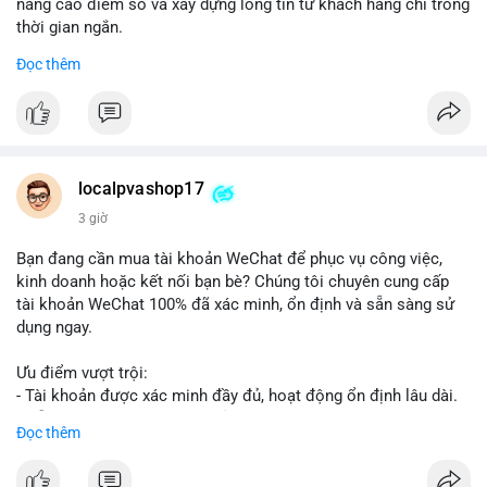
nâng cao điểm số và xây dựng lòng tin từ khách hàng chỉ trong
thời gian ngắn.
Đọc thêm
Đặt hàng ngay hôm nay để nhận ưu đãi:
👉 Order tại: localpvashop
👉 Phản hồi 24/7
👉 WhatsApp: +1 660 215-8938
👉 Telegram: @localpvashop
localpvashop17
👉 Email: localpvashop@gmail.com
3 giờ
Đừng bỏ lỡ cơ hội cải thiện danh tiếng trực tuyến của bạn một
Bạn đang cần mua tài khoản WeChat để phục vụ công việc,
cách hiệu quả!
kinh doanh hoặc kết nối bạn bè? Chúng tôi chuyên cung cấp
tài khoản WeChat 100% đã xác minh, ổn định và sẵn sàng sử
dụng ngay.
Ưu điểm vượt trội:
- Tài khoản được xác minh đầy đủ, hoạt động ổn định lâu dài.
- Hỗ trợ khách hàng 24/7, phản hồi nhanh chóng.
Đọc thêm
- Giao dịch an toàn, bảo mật thông tin.