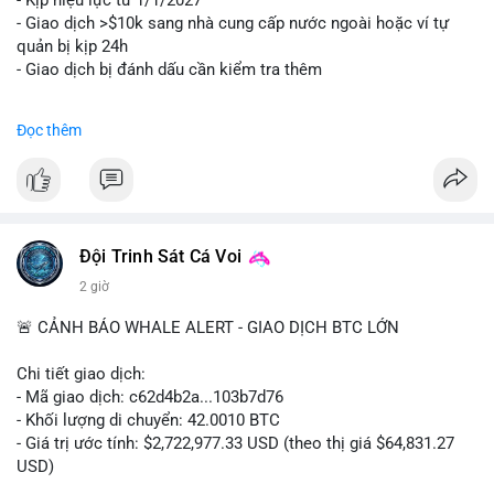
- Kịp hiệu lực từ 1/1/2027
- Giao dịch >$10k sang nhà cung cấp nước ngoài hoặc ví tự
quản bị kịp 24h
- Giao dịch bị đánh dấu cần kiểm tra thêm
#binancesquare
#cryptonews
#regulation
Đọc thêm
$btc $eth
#vlikevn
#titanbot
📰 Nguồn: Cointelegraph
Đội Trinh Sát Cá Voi
2 giờ
🚨 CẢNH BÁO WHALE ALERT - GIAO DỊCH BTC LỚN
Chi tiết giao dịch:
- Mã giao dịch: c62d4b2a...103b7d76
- Khối lượng di chuyển: 42.0010 BTC
- Giá trị ước tính: $2,722,977.33 USD (theo thị giá $64,831.27
USD)
- Thời gian: 09:19:19 2026-08-09 UTC