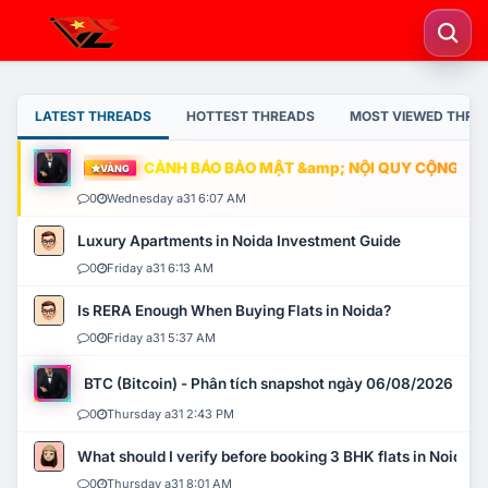
LATEST THREADS
HOTTEST THREADS
MOST VIEWED THRE
CẢNH BÁO BẢO MẬT &amp; NỘI QUY CỘNG ĐỒNG
VÀNG
0
Wednesday a31 6:07 AM
Luxury Apartments in Noida Investment Guide
0
Friday a31 6:13 AM
Is RERA Enough When Buying Flats in Noida?
0
Friday a31 5:37 AM
BTC (Bitcoin) - Phân tích snapshot ngày 06/08/2026
0
Thursday a31 2:43 PM
What should I verify before booking 3 BHK flats in Noida?
0
Thursday a31 8:01 AM