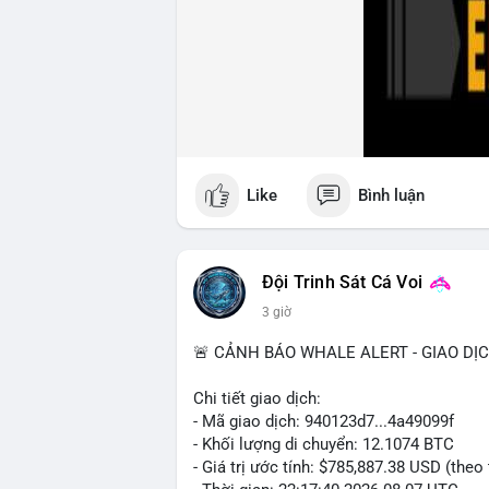
Xem chi tiết các bài viết đầy đủ tại dòng 
#ofacsanctions
#bitgoipo
#bybitlawsuit
Like
Bình luận
Đội Trinh Sát Cá Voi
3 giờ
🚨 CẢNH BÁO WHALE ALERT - GIAO DỊ
Chi tiết giao dịch:
- Mã giao dịch: 940123d7...4a49099f
- Khối lượng di chuyển: 12.1074 BTC
- Giá trị ước tính: $785,887.38 USD (theo