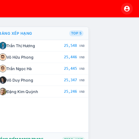
BẢNG XẾP HẠNG
TOP 5
Trần Thị Hương
25,548
VNĐ
À CHẾ TÀI XỬ LÝ VI PHẠM
Võ Hữu Phong
25,446
VNĐ
Trần Ngọc Hà
25,445
VNĐ
Võ Duy Phong
25,347
VNĐ
Đặng Kim Quỳnh
25,246
VNĐ