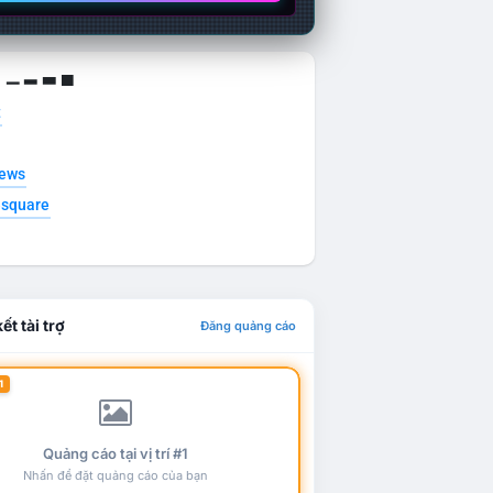
g ▁ ▂ ▃ ▄
t
news
esquare
ết tài trợ
Đăng quảng cáo
1
Quảng cáo tại vị trí #1
Nhấn để đặt quảng cáo của bạn