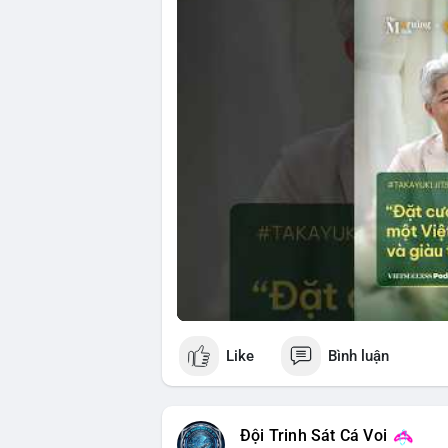
📊 Nguồn: Radar Tâm Lý Thị Trường
🎥 Xem video trực tiếp tại:
Nguồn: VIETSUCCESS
Like
Bình luận
Đội Trinh Sát Cá Voi