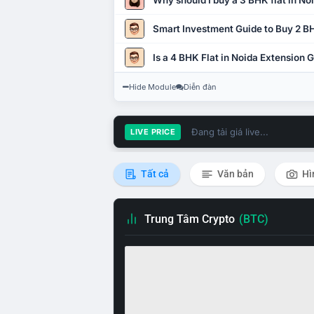
Why should I buy a 3 BHK flat in No
Smart Investment Guide to Buy 2 BH
Is a 4 BHK Flat in Noida Extension
Hide Module
Diễn đàn
Đang tải giá live...
LIVE PRICE
Tất cả
Văn bản
Hì
Trung Tâm Crypto
(BTC)