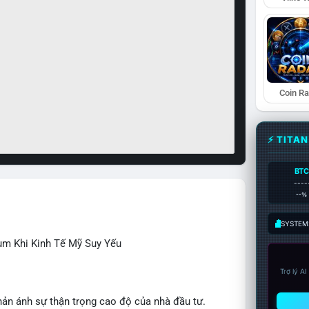
Coin R
⚡ TITA
BTC
----
--%
SYSTEM:
ùm Khi Kinh Tế Mỹ Suy Yếu
Trợ lý A
hản ánh sự thận trọng cao độ của nhà đầu tư.