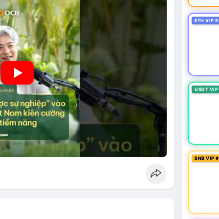
ETH VIP #
USDT VIP
BNB VIP 