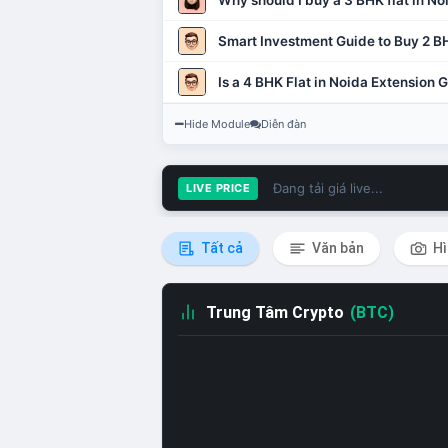
Why should I buy a 3 BHK flat in No
Smart Investment Guide to Buy 2 BH
Is a 4 BHK Flat in Noida Extension
Hide Module
Diễn đàn
Đang tải giá live...
LIVE PRICE
Tất cả
Văn bản
Hì
Trung Tâm Crypto
(BTC)