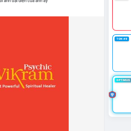
i ảnh đại diện của anh ấy
TON #9
OPTIMUS 