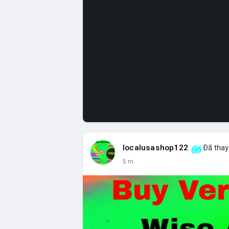
localusashop122
Đã thay 
5 m