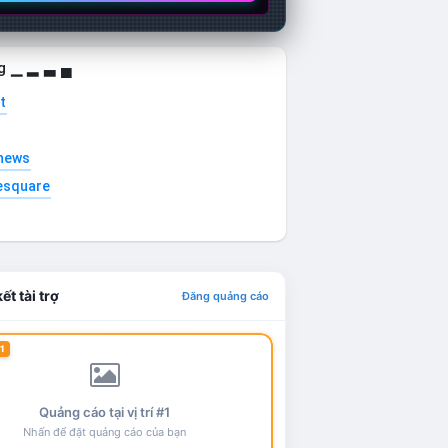
g ▁ ▂ ▃ ▄
t
news
esquare
ết tài trợ
Đăng quảng cáo
1
Quảng cáo tại vị trí #1
Nhấn để đặt quảng cáo của bạn