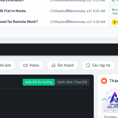
ida Extension?
0
Replies
Wednesday a31 6:25 AM
T
Đi
K Flat in Noida
0
Replies
Wednesday a31 6:20 AM
ngày
 Good for Remote Work?
0
Replies
Wednesday a31 5:26 AM
1
nh ảnh
Video
Âm thanh
Các tập tin
Thàn
Biểu Đồ Xu Hướng
Danh Sách Theo Dõi
Tín Hiệu