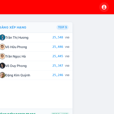
BẢNG XẾP HẠNG
TOP 5
Trần Thị Hương
25,548
VNĐ
VÀ CHẾ TÀI XỬ LÝ VI PHẠM
Võ Hữu Phong
25,446
VNĐ
Trần Ngọc Hà
25,445
VNĐ
Võ Duy Phong
25,347
VNĐ
Đặng Kim Quỳnh
25,246
VNĐ