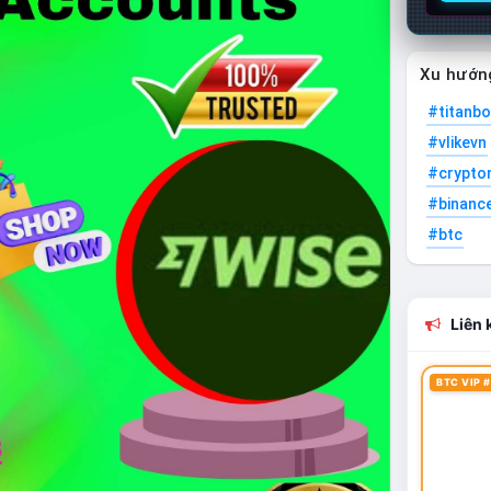
Xu hướn
#titanbo
#vlikevn
#crypto
#binanc
#btc
Liên k
BTC VIP #