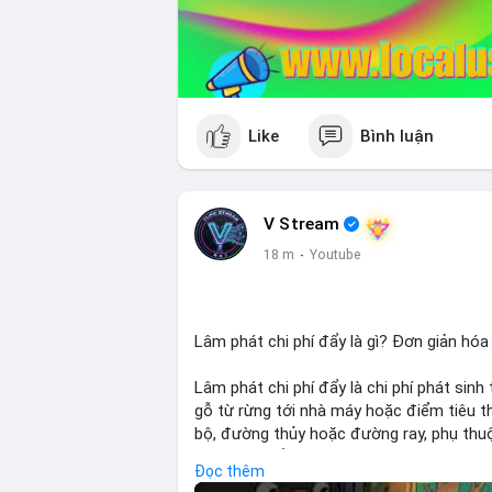
Like
Bình luận
V Stream
18 m
·
Youtube
Lâm phát chi phí đẩy là gì? Đơn giản hóa
Lâm phát chi phí đẩy là chi phí phát sinh
gỗ từ rừng tới nhà máy hoặc điểm tiêu t
bộ, đường thủy hoặc đường ray, phụ thuộ
rõ chi phí đẩy giúp doanh nghiệp lâm ngh
Đọc thêm
nhuận.