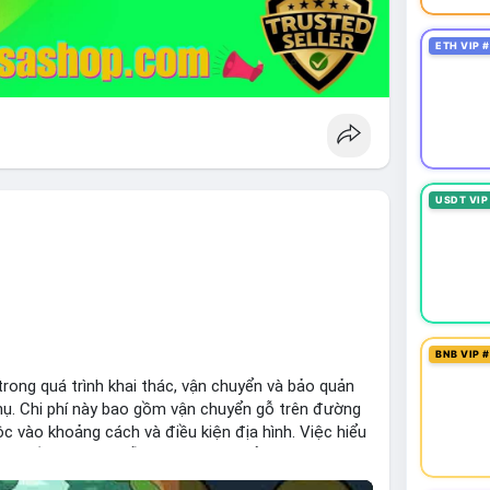
ETH VIP 
USDT VIP
BNB VIP 
 trong quá trình khai thác, vận chuyển và bảo quản
hụ. Chi phí này bao gồm vận chuyển gỗ trên đường
c vào khoảng cách và điều kiện địa hình. Việc hiểu
iệp tối ưu hoá chuỗi cung ứng và kiểm soát lợi