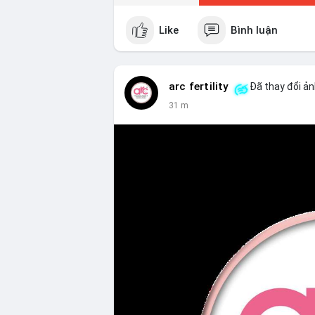
Like
Bình luận
arc fertility
Đã thay đổi ản
31 m