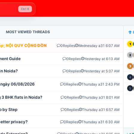
Ctrl K
MOST VIEWED THREADS
1
; NỘI QUY CỘNG ĐỒNG VLIKE.VN: HỆ THỐNG GIÁM SÁT TỰ ĐỘNG 
0
Replies
Wednesday a31 6:07 AM
2
ment Guide
0
Replies
Yesterday at 6:13 AM
3
in Noida?
0
Replies
Yesterday at 5:37 AM
4
ot ngày 06/08/2026
0
Replies
Thursday a31 2:43 PM
5
 3 BHK flats in Noida?
0
Replies
Thursday a31 8:01 AM
p by Step
0
Replies
Thursday a31 6:57 AM
etter privacy?
0
Replies
Thursday a31 6:30 AM