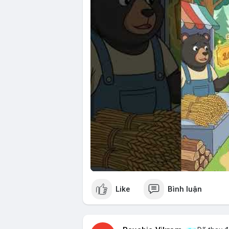
🎥 Xem video trực tiếp tại:
Nguồn: Cú Thông Thái
Like
Bình luận