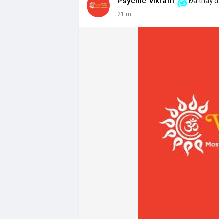
Psychic Vikram
Đã thay đổ
21 m