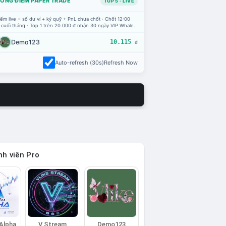
ỔNG ĐIỂM PAPER TRADE
TOP 5 · LIVE
ểm live = số dư ví + ký quỹ + PnL chưa chốt · Chốt 12:00
 cuối tháng · Top 1 trên 20.000 đ nhận 30 ngày VIP Whale.
Demo123
10.115
đ
Auto-refresh (30s)
Refresh Now
h viên Pro
 Alpha
V Stream
Demo123