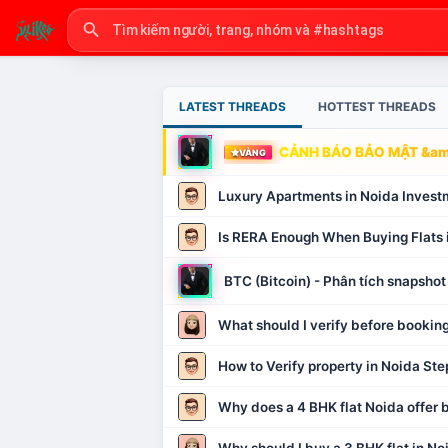
LATEST THREADS
HOTTEST THREADS
CẢNH BÁO BẢO MẬT &amp
VÀNG
Luxury Apartments in Noida Invest
Is RERA Enough When Buying Flats 
BTC (Bitcoin) - Phân tích snapsh
What should I verify before booking
How to Verify property in Noida Ste
Why does a 4 BHK flat Noida offer b