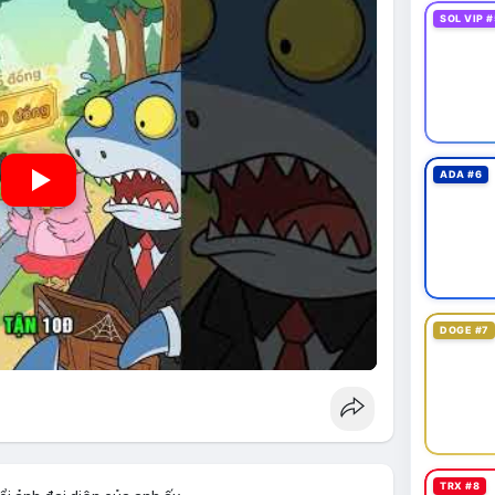
SOL VIP #
ADA #6
DOGE #7
TRX #8