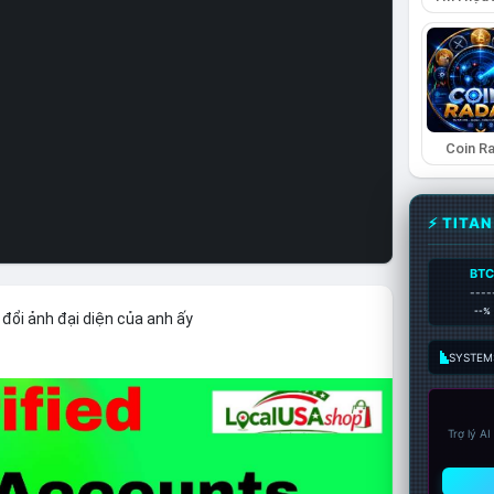
Coin R
⚡ TITA
BT
----
--%
đổi ảnh đại diện của anh ấy
SYSTEM:
Trợ lý A