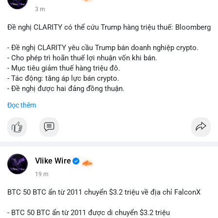
3 m
Đề nghị CLARITY có thể cứu Trump hàng triệu thuế: Bloomberg
- Đề nghị CLARITY yêu cầu Trump bán doanh nghiệp crypto.
- Cho phép trì hoãn thuế lợi nhuận vốn khi bán.
- Mục tiêu giảm thuế hàng triệu đô.
- Tác động: tăng áp lực bán crypto.
- Đề nghị được hai đảng đồng thuận.
#clarity
#trump
#crypto
#tax
#bloomberg
Đọc thêm
$btc $eth
#vlikevn
#titanbot
📰 Nguồn: Cointelegraph
Vlike Wire
19 m
BTC 50 BTC ẩn từ 2011 chuyển $3.2 triệu về địa chỉ FalconX
- BTC 50 BTC ẩn từ 2011 được di chuyển $3.2 triệu