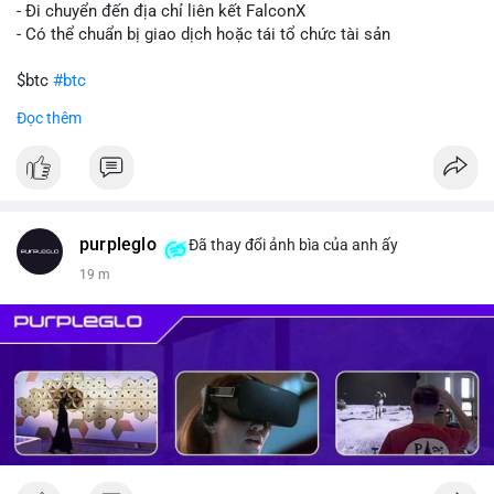
- Đi chuyển đến địa chỉ liên kết FalconX
- Có thể chuẩn bị giao dịch hoặc tái tổ chức tài sản
$btc
#btc
Đọc thêm
#vlikevn
#titanbot
📰 Nguồn: CoinDesk
purpleglo
Đã thay đổi ảnh bìa của anh ấy
19 m