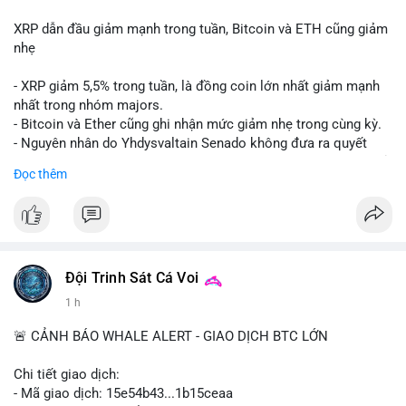
XRP dẫn đầu giảm mạnh trong tuần, Bitcoin và ETH cũng giảm
nhẹ
- XRP giảm 5,5% trong tuần, là đồng coin lớn nhất giảm mạnh
nhất trong nhóm majors.
- Bitcoin và Ether cũng ghi nhận mức giảm nhẹ trong cùng kỳ.
- Nguyên nhân do Yhdysvaltain Senado không đưa ra quyết
định về luật Clarity Act (luật cấu trúc thị trường) trước khi nghỉ
Đọc thêm
hè, đẩy việc thảo luận sang tháng 9.
- Việc trì hoãn pháp lý làm tăng sự không chắc chắn quanh
XRP và Ripple, ảnh hưởng đến tâm lý nhà đầu tư.
#binancesquare
#cryptonews
#xrp
#btc
#eth
#clarityact
#ripple
Đội Trinh Sát Cá Voi
1 h
$xrp $btc $eth
🚨 CẢNH BÁO WHALE ALERT - GIAO DỊCH BTC LỚN
#vlikevn
#titanbot
Chi tiết giao dịch:
📰 Nguồn: CoinDesk
- Mã giao dịch: 15e54b43...1b15ceaa