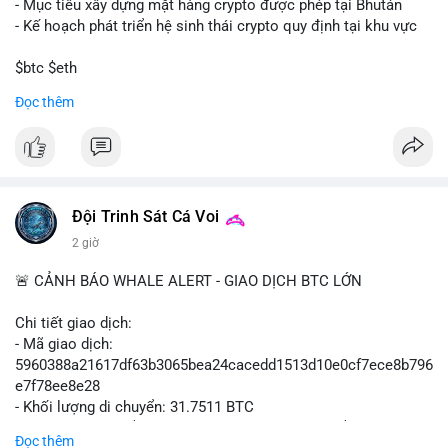
- Mục tiêu xây dựng mặt hàng crypto được phép tại Bhután
- Kế hoạch phát triển hệ sinh thái crypto quy định tại khu vực
$btc $eth
Đọc thêm
#vlikevn
#titanbot
📰 Nguồn: Cointelegraph
Đội Trinh Sát Cá Voi
2 giờ
🚨 CẢNH BÁO WHALE ALERT - GIAO DỊCH BTC LỚN
Chi tiết giao dịch:
- Mã giao dịch:
5960388a21617df63b3065bea24cacedd1513d10e0cf7ece8b796
e7f78ee8e28
- Khối lượng di chuyển: 31.7511 BTC
- Giá trị ước tính: $2,042,300.50 USD (theo thị giá $64,322.12
Đọc thêm