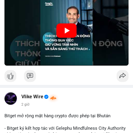
#8dot3271btc
#giaodichlon
#vilanh
#tamlycavoi
Thay vì phản ứng cảm xúc với những dao động ngắn hạn, các
#mempoolbtc
nhà đầu tư thành công thường tập trung vào nguyên tắc cơ
bản, phân배 tài sản hợp lý và kiên持 theo kế hoạch đã định.
Điều này không chỉ giúp giảm rủi ro mà còn tạo điều kiện để
tận dụng cơ hội khi thị trường phục hồi.
🎥 Xem video trực tiếp tại:
Nguồn: VIETSUCCESS
Vlike Wire
2 giờ
Bitget mở rộng mặt hàng crypto được phép tại Bhután
- Bitget ký kết hợp tác với Gelephu Mindfulness City Authority