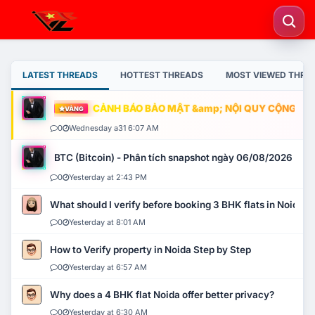
LATEST THREADS
HOTTEST THREADS
MOST VIEWED THRE
CẢNH BÁO BẢO MẬT &amp; NỘI QUY CỘNG ĐỒNG
VÀNG
0
Wednesday a31 6:07 AM
BTC (Bitcoin) - Phân tích snapshot ngày 06/08/2026
0
Yesterday at 2:43 PM
What should I verify before booking 3 BHK flats in Noida?
0
Yesterday at 8:01 AM
How to Verify property in Noida Step by Step
0
Yesterday at 6:57 AM
Why does a 4 BHK flat Noida offer better privacy?
0
Yesterday at 6:30 AM