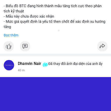
- Biểu đồ BTC đang hình thành mẫu tăng tích cực theo phân
tích kỹ thuật
- Mẫu này chưa được xác nhận
- Mức giá quyết định là yếu tố then chốt để xác định xu hướng
tăng
- Nếu phá vỡ mức này, BTC có thể hướng tới 76.000 USD
Đọc thêm
#binancesquare
#cryptonews
#btc
$btc
#vlikevn
#titanbot
Dhanvin Nair
Đã thay đổi ảnh đại diện của anh ấy
40 m
📰 Nguồn: CoinDesk