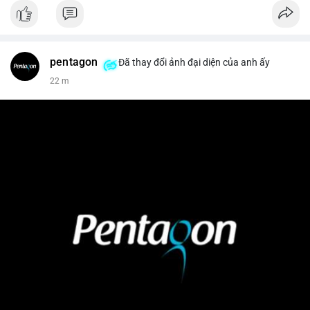
pentagon
Đã thay đổi ảnh đại diện của anh ấy
22 m