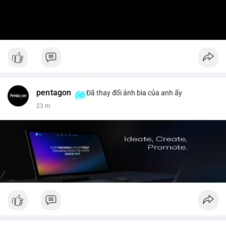
pentagon
Đã thay đổi ảnh bìa của anh ấy
23 m