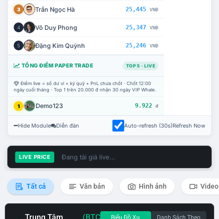
Trần Ngọc Hà
25,445
3
VNĐ
Võ Duy Phong
25,347
4
VNĐ
Đặng Kim Quỳnh
25,246
5
VNĐ
TỔNG ĐIỂM PAPER TRADE
TOP 5 · LIVE
Điểm live = số dư ví + ký quỹ + PnL chưa chốt · Chốt 12:00
ngày cuối tháng · Top 1 trên 20.000 đ nhận 30 ngày VIP Whale.
Demo123
9.922
1
đ
Hide Module
Diễn đàn
Auto-refresh (30s)
Refresh Now
Đang tải giá live...
LIVE PRICE
Tất cả
Văn bản
Hình ảnh
Video
Trung Tâm
(BTC
Biểu Đồ Xu
Danh Sách Theo