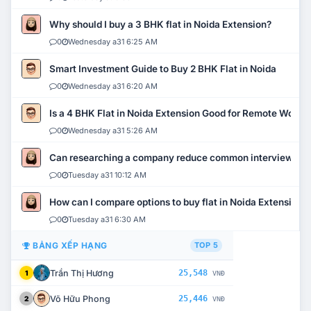
Why should I buy a 3 BHK flat in Noida Extension?
0
Wednesday a31 6:25 AM
Smart Investment Guide to Buy 2 BHK Flat in Noida
0
Wednesday a31 6:20 AM
Is a 4 BHK Flat in Noida Extension Good for Remote Work?
0
Wednesday a31 5:26 AM
Can researching a company reduce common interview mi
0
Tuesday a31 10:12 AM
How can I compare options to buy flat in Noida Extension?
0
Tuesday a31 6:30 AM
BẢNG XẾP HẠNG
TOP 5
Trần Thị Hương
25,548
1
VNĐ
Võ Hữu Phong
25,446
2
VNĐ