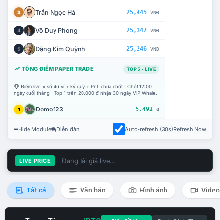
Trần Ngọc Hà
25,445
3
VNĐ
Võ Duy Phong
25,347
4
VNĐ
Đặng Kim Quỳnh
25,246
5
VNĐ
TỔNG ĐIỂM PAPER TRADE
TOP 5 · LIVE
Điểm live = số dư ví + ký quỹ + PnL chưa chốt · Chốt 12:00
ngày cuối tháng · Top 1 trên 20.000 đ nhận 30 ngày VIP Whale.
Demo123
5.492
1
đ
Hide Module
Diễn đàn
Auto-refresh (30s)
Refresh Now
Đang tải giá live...
LIVE PRICE
Tất cả
Văn bản
Hình ảnh
Video