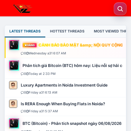
LATEST THREADS
HOTTEST THREADS
MOST VIEWED THRE
CẢNH BÁO BẢO MẬT &amp; NỘI QUY CỘNG ĐỒNG
VÀNG
0
Wednesday a31 6:07 AM
Phân tích giá Bitcoin (BTC) hôm nay: Liệu nỗi sợ hãi có mở 
0
Today at 2:33 PM
Luxury Apartments in Noida Investment Guide
0
Friday a31 6:13 AM
Is RERA Enough When Buying Flats in Noida?
0
Friday a31 5:37 AM
BTC (Bitcoin) - Phân tích snapshot ngày 06/08/2026