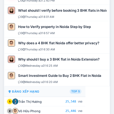
0
Thursday a31 2:43 PM
What should I verify before booking 3 BHK flats in Noida?
0
Thursday a31 8:01 AM
How to Verify property in Noida Step by Step
0
Thursday a31 6:57 AM
Why does a 4 BHK flat Noida offer better privacy?
0
Thursday a31 6:30 AM
Why should I buy a 3 BHK flat in Noida Extension?
0
Wednesday a31 6:25 AM
Smart Investment Guide to Buy 2 BHK Flat in Noida
0
Wednesday a31 6:20 AM
BẢNG XẾP HẠNG
TOP 5
Trần Thị Hương
25,548
1
VNĐ
Võ Hữu Phong
25,446
2
VNĐ