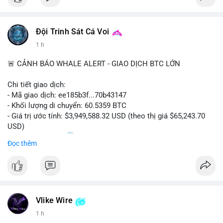
Đội Trinh Sát Cá Voi
1 h
🚨 CẢNH BÁO WHALE ALERT - GIAO DỊCH BTC LỚN
Chi tiết giao dịch:
- Mã giao dịch: ee185b3f...70b43147
- Khối lượng di chuyển: 60.5359 BTC
- Giá trị ước tính: $3,949,588.32 USD (theo thị giá $65,243.70
USD)
- Thời gian: 15:20
1 2026-08-09 UTC
Đọc thêm
Nhận định phân tích:
Khối lượng 60.5 BTC trị giá gần 4 triệu USD được di chuyển
trong phiên giao dịch châu Á. Mức giá $65,243 đang nằm gần
vùng kháng cự ngắn hạn, động thái này có thể là bước chuẩn bị
Vlike Wire
thanh khoản trước khi đẩy giá. Nếu số BTC này được gửi lên
sàn tập trung, áp lực bán tiềm năng sẽ gia tăng. Ngược lại, nếu
1 h
chuyển vào ví lạnh, đây là tín hiệu tích lũy dài hạn của cá mập,