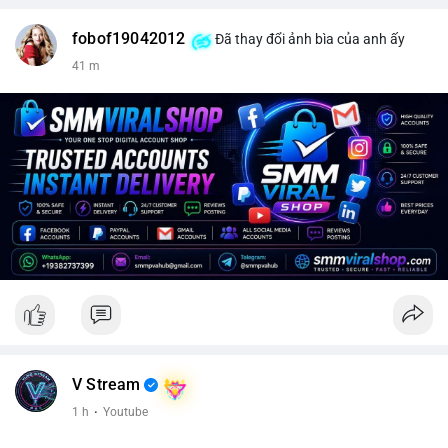
fobof19042012
Đã thay đổi ảnh bìa của anh ấy
41 m
V Stream
1 h
·
Youtube