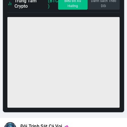
Trung Tâm
(BTC
Biểu Đồ Xu
Danh Sách Theo
Crypto
)
Hướng
Dõi
Đội Trinh Sát Cá Voi