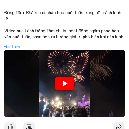
Đồng Tâm: Khám phá pháo hoa cuối tuần trong bối cảnh kinh
tế
Video của kênh Đồng Tâm ghi lại hoạt động ngắm pháo hoa
vào cuối tuần, phản ánh xu hướng giải trí phổ biến khi nền kinh
tế ổn định. Sự kiện này có thể cho thấy người tiêu dùng ưu tiên
Đọc thêm
trải nghiệm hơn là đầu tư vào tài sản vật chất. Trong bối cảnh
lãi suất ổn định và thị trường crypto ổn định, hoạt động giải trí
như vậy thường tăng trưởng khi người dân có khả năng chi
tiêu. Tuy nhiên, sự ưu tiên giải trí có thể ảnh hưởng đến tỷ lệ
tiết kiệm hoặc đầu tư vào crypto nếu người tiêu dùng chuyển
hướng ngân sách.
🎥 Xem video trực tiếp tại:
Nguồn: Đồng Tâm