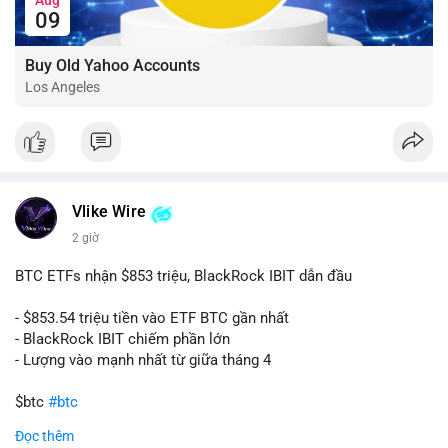
09
Buy Old Yahoo Accounts
Los Angeles
Vlike Wire
2 giờ
BTC ETFs nhận $853 triệu, BlackRock IBIT dẫn đầu
- $853.54 triệu tiền vào ETF BTC gần nhất
- BlackRock IBIT chiếm phần lớn
- Lượng vào mạnh nhất từ giữa tháng 4
$btc
#btc
Đọc thêm
#vlikevn
#titanbot