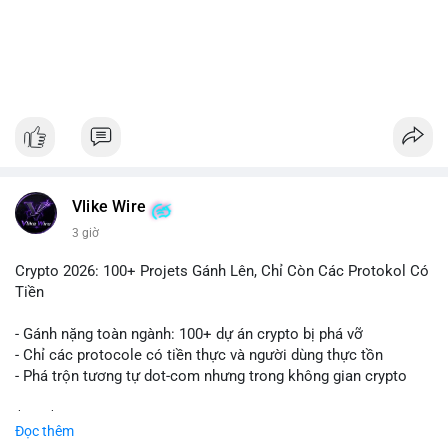
#1756513btc
#vilanh
#tichluydaihan
#giaodichlon
#mempoolbtc
Vlike Wire
3 giờ
Crypto 2026: 100+ Projets Gánh Lên, Chỉ Còn Các Protokol Có
Tiền
- Gánh nặng toàn ngành: 100+ dự án crypto bị phá vỡ
- Chỉ các protocole có tiền thực và người dùng thực tồn
- Phá trộn tương tự dot-com nhưng trong không gian crypto
$btc $eth
Đọc thêm