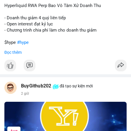
củng cố niềm tin cho xu hướng tăng.
Hyperliquid RWA Perp Bao Vô Tâm Xử Doanh Thu
Lời khuyên:
- Doanh thu giảm 4 quý liên tiếp
Nhà đầu tư nên theo dõi sát dòng tiền tiếp theo từ địa chỉ này.
- Open interest đạt kỷ lục
Nếu BTC được nạp thêm lên sàn, cần thận trọng với nhịp điều
- Chương trình chia phí làm cho doanh thu giảm
chỉnh. Ngược lại, nếu dòng tiền dịch chuyển vào ví lạnh, có thể
nắm giữ vị thế hiện tại.
$hype
#hype
Đọc thêm
#60btc
#dongtiencavoi
#khangcu65k
#vilanh
#btcgiaodichlon
#vlikevn
#titanbot
📰 Nguồn: CoinDesk
BuyGithub202
đã tạo sự kiện mới
2 giờ
Aug