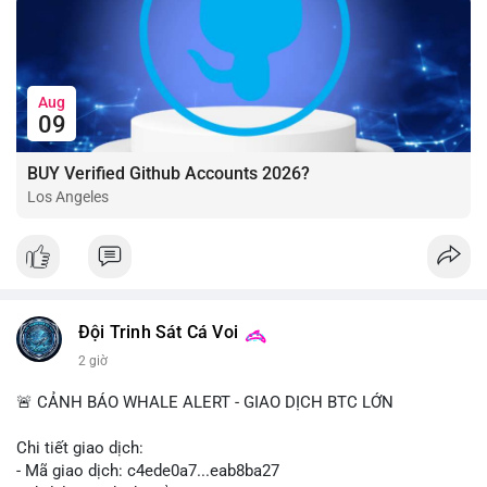
Aug
09
BUY Verified Github Accounts 2026?
Los Angeles
Đội Trinh Sát Cá Voi
2 giờ
🚨 CẢNH BÁO WHALE ALERT - GIAO DỊCH BTC LỚN
Chi tiết giao dịch:
- Mã giao dịch: c4ede0a7...eab8ba27