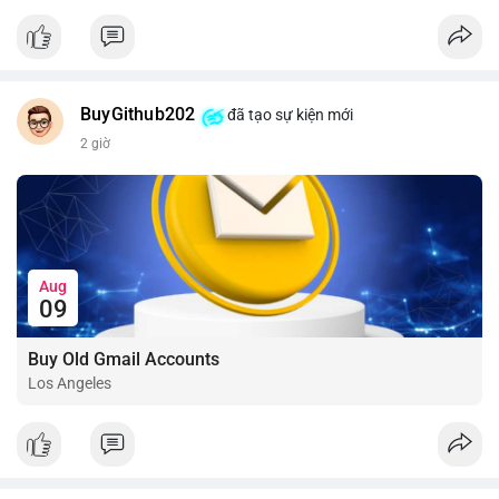
📰 Nguồn: CoinDesk
BuyGithub202
đã tạo sự kiện mới
2 giờ
Aug
09
Buy Old Gmail Accounts
Los Angeles