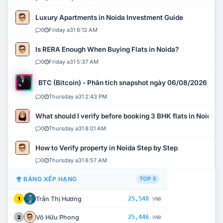
Luxury Apartments in Noida Investment Guide
0
Friday a31 6:13 AM
Is RERA Enough When Buying Flats in Noida?
0
Friday a31 5:37 AM
BTC (Bitcoin) - Phân tích snapshot ngày 06/08/2026
0
Thursday a31 2:43 PM
What should I verify before booking 3 BHK flats in Noida?
0
Thursday a31 8:01 AM
How to Verify property in Noida Step by Step
0
Thursday a31 6:57 AM
BẢNG XẾP HẠNG
TOP 5
Trần Thị Hương
25,548
1
VNĐ
Võ Hữu Phong
25,446
2
VNĐ