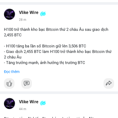
#vlikevn
#titanbot
📰 Nguồn: CoinDesk
Vlike Wire
28 m
H100 trở thành kho bạc Bitcoin thứ 2 châu Âu sau giao dịch
2,455 BTC
- H100 tăng ba lần số Bitcoin giữ lên 3,506 BTC
- Giao dịch 2,455 BTC làm H100 trở thành kho bạc Bitcoin thứ
2 châu Âu
- Tăng trưởng mạnh, ảnh hưởng thị trường BTC
Đọc thêm
#binancesquare
#cryptonews
#btc
$btc
#vlikevn
#titanbot
Vlike Wire
📰 Nguồn: Cointelegraph
44 m