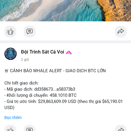
#52dot09btc
#chuyenvilanh
#tichluydaihan
#mempoolbtc
#giaodichlon
Đội Trinh Sát Cá Voi
2 giờ
🚨 CẢNH BÁO WHALE ALERT - GIAO DỊCH BTC LỚN
Chi tiết giao dịch:
- Mã giao dịch: dd358673...a58373b3
- Khối lượng di chuyển: 458.1010 BTC
- Giá trị ước tính: $29,863,609.09 USD (theo thị giá $65,190.01
USD)
- Thời gian: 09:19:51 2026-08-10 UTC
Đọc thêm
Nhận định phân tích hành vi của Cá voi dựa trên giao dịch này: