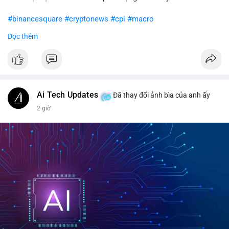
#binancesquare
#cryptonews
#cpi
#macro
Đọc thêm
$btc $eth
#vlikevn
#titanbot
📰 Nguồn: CoinDesk
Ai Tech Updates
Đã thay đổi ảnh bìa của anh ấy
2 giờ