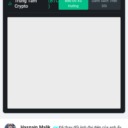
Trung Tâm
(BTC
Biểu Đồ Xu
Danh Sách Theo
Crypto
)
Hướng
Dõi
Hasnain Malik
Đã thay đổi ảnh đại diện của anh ấy