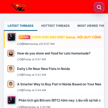
LATEST THREADS
HOTTEST THREADS
MOST VIEWED THRE
CẢNH BÁO BẢO MẬT &amp; NỘI QUY CỘNG ĐỒNG
VÀNG
0
Wednesday a31 6:07 AM
How do you store wet food for cats homemade?
0
Today at 9:07 AM
Daily Life Near New Flats in Noida
0
Today at 5:52 AM
A Smarter Way to Buy Flat in Noida Based on Your Needs
0
Today at 5:04 AM
Phân tích giá Bitcoin (BTC) hôm nay: Liệu nỗi sợ hãi có mở 
0
Yesterday at 2:33 PM