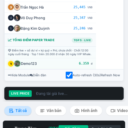
Trần Ngọc Hà
25,445
3
VNĐ
Võ Duy Phong
25,347
4
VNĐ
Đặng Kim Quỳnh
25,246
5
VNĐ
TỔNG ĐIỂM PAPER TRADE
TOP 5 · LIVE
Điểm live = số dư ví + ký quỹ + PnL chưa chốt · Chốt 12:00
ngày cuối tháng · Top 1 trên 20.000 đ nhận 30 ngày VIP Whale.
Demo123
6.359
1
đ
Hide Module
Diễn đàn
Auto-refresh (30s)
Refresh Now
Đang tải giá live...
LIVE PRICE
Tất cả
Văn bản
Hình ảnh
Video