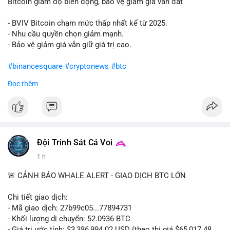
Bitcoin giảm độ biến động, bảo vệ giảm giá vẫn đắt
- BVIV Bitcoin chạm mức thấp nhất kể từ 2025.
- Nhu cầu quyền chọn giảm mạnh.
- Bảo vệ giảm giá vẫn giữ giá trị cao.
#binancesquare
#cryptonews
#btc
Đọc thêm
$btc
#vlikevn
#titanbot
📰 Nguồn: CoinDesk
Đội Trinh Sát Cá Voi
1 h
🚨 CẢNH BÁO WHALE ALERT - GIAO DỊCH BTC LỚN
Chi tiết giao dịch:
- Mã giao dịch: 27b99c05...77894731
- Khối lượng di chuyển: 52.0936 BTC
- Giá trị ước tính: $3,386,994.02 USD (theo thị giá $65,017.48