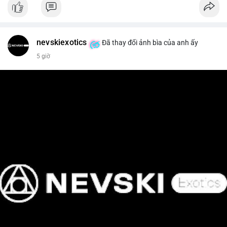
📰 Nguồn: Cointelegraph
nevskiexotics
Đã thay đổi ảnh bìa của anh ấy
5 giờ