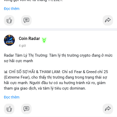
Đọc thêm
Lời khuyên ngắn gọn cho nhà đầu tư nhỏ lẻ:
#jpyc
#cryptonews
#web3
#japan
#blockchain
Nhà đầu tư nên theo dõi sát dòng tiền tiếp theo từ địa chỉ này.
Tránh hành động theo cảm xúc; hãy chờ xác nhận hướng đi của
$btc $eth
dòng tiền trước khi đưa ra quyết định vào lệnh, đồng thời đặt
lệnh dừng lỗ chặt chẽ để quản trị rủi ro trong bối cảnh thanh
#vlikevn
#titanbot
khoản mỏng.
Coin Radar
📰 Nguồn: CoinDesk
4 giờ
#25dot8btc
#dichuyen1_66trieuusd
#khangcu64556
#whalebtc
#theodoidongtien
Radar Tâm Lý Thị Trường: Tâm lý thị trường crypto đang ở mức
sợ hãi cực mạnh
📊 CHỈ SỐ SỢ HÃI & THAM LAM: Chỉ số Fear & Greed chỉ 25
(Extreme Fear), cho thấy thị trường đang trong trạng thái sợ
hãi cực mạnh. Người đầu tư có xu hướng tránh rủi ro, giảm
tham gia giao dịch, và tâm lý tiêu cực dominan.
Đọc thêm
📈 XU HƯỚNG TÌM KIẾM & THẢO LUẬN: Coin được tìm kiếm
nhiều nhất trên CoinGecko là Cash Cat (CASHCAT), Bitcoin
(BTC), Sui (SUI), Pudgy Penguins (PENGU). Trên Google Trends
Việt Nam, từ khóa như 'con riêng', 'phạm nhật minh anh' và 'tô