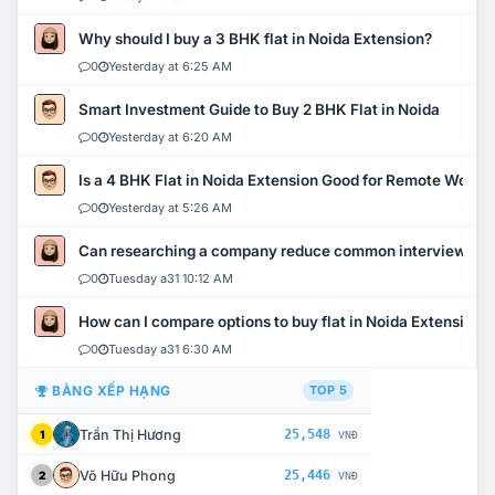
Why should I buy a 3 BHK flat in Noida Extension?
0
Yesterday at 6:25 AM
Smart Investment Guide to Buy 2 BHK Flat in Noida
0
Yesterday at 6:20 AM
Is a 4 BHK Flat in Noida Extension Good for Remote Work?
0
Yesterday at 5:26 AM
Can researching a company reduce common interview mi
0
Tuesday a31 10:12 AM
How can I compare options to buy flat in Noida Extension?
0
Tuesday a31 6:30 AM
BẢNG XẾP HẠNG
TOP 5
Trần Thị Hương
25,548
1
VNĐ
Võ Hữu Phong
25,446
2
VNĐ