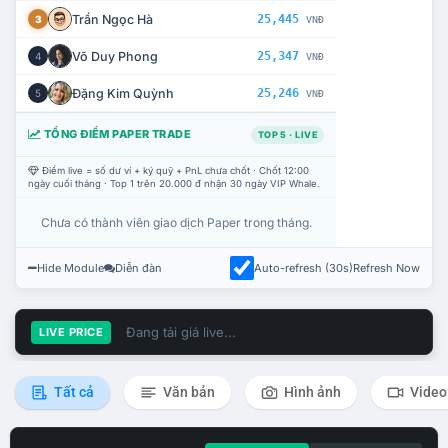
Trần Ngọc Hà
25,445
3
VNĐ
Võ Duy Phong
25,347
4
VNĐ
Đặng Kim Quỳnh
25,246
5
VNĐ
TỔNG ĐIỂM PAPER TRADE
TOP 5 · LIVE
Điểm live = số dư ví + ký quỹ + PnL chưa chốt · Chốt 12:00
ngày cuối tháng · Top 1 trên 20.000 đ nhận 30 ngày VIP Whale.
Chưa có thành viên giao dịch Paper trong tháng.
Hide Module
Diễn đàn
Auto-refresh (30s)
Refresh Now
Đang tải giá live...
LIVE PRICE
Tất cả
Văn bản
Hình ảnh
Video