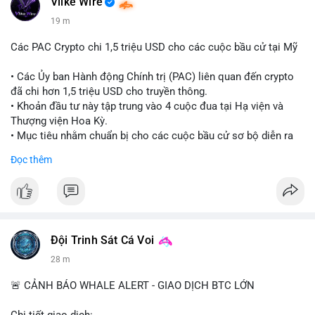
Vlike Wire
19 m
Các PAC Crypto chi 1,5 triệu USD cho các cuộc bầu cử tại Mỹ
• Các Ủy ban Hành động Chính trị (PAC) liên quan đến crypto
đã chi hơn 1,5 triệu USD cho truyền thông.
• Khoản đầu tư này tập trung vào 4 cuộc đua tại Hạ viện và
Thượng viện Hoa Kỳ.
• Mục tiêu nhằm chuẩn bị cho các cuộc bầu cử sơ bộ diễn ra
vào ngày 18 tháng 8.
Đọc thêm
#cryptonews
#politics
#usa
#binancesquare
$btc $eth
#vlikevn
#titanbot
Đội Trinh Sát Cá Voi
28 m
📰 Nguồn: Cointelegraph
🚨 CẢNH BÁO WHALE ALERT - GIAO DỊCH BTC LỚN