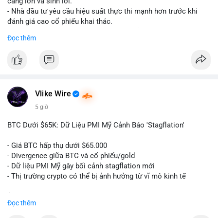
càng lớn và sinh lời.
cảm xúc khi chưa xác nhận được dòng tiền vào sàn.
- Nhà đầu tư yêu cầu hiệu suất thực thi mạnh hơn trước khi
đánh giá cao cổ phiếu khai thác.
#59dot84btc
#dichuyenvilanh
#taicocautaisan
#btcusd64723
- Giá trị cổ phiếu khai thác Bitcoin có thể giảm do sự nghi ngờ.
Đọc thêm
#mempooltheodoi
- Thị trường cần thấy kết quả thực tế từ các dự án AI mới.
#binancesquare
#cryptonews
#btc
#bitcoin
#ai
#mining
$btc
Vlike Wire
#vlikevn
#titanbot
5 giờ
📰 Nguồn: Cointelegraph
BTC Dưới $65K: Dữ Liệu PMI Mỹ Cảnh Báo 'Stagflation'
- Giá BTC hấp thụ dưới $65.000
- Divergence giữa BTC và cổ phiếu/gold
- Dữ liệu PMI Mỹ gây bối cảnh stagflation mới
- Thị trường crypto có thể bị ảnh hưởng từ vĩ mô kinh tế
$btc
#btc
Đọc thêm
#vlikevn
#titanbot