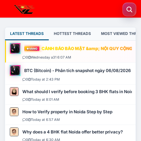
LATEST THREADS
HOTTEST THREADS
MOST VIEWED THRE
CẢNH BÁO BẢO MẬT &amp; NỘI QUY CỘNG ĐỒNG
VÀNG
0
Wednesday a31 6:07 AM
BTC (Bitcoin) - Phân tích snapshot ngày 06/08/2026
0
Today at 2:43 PM
What should I verify before booking 3 BHK flats in Noida?
0
Today at 8:01 AM
How to Verify property in Noida Step by Step
0
Today at 6:57 AM
Why does a 4 BHK flat Noida offer better privacy?
0
Today at 6:30 AM