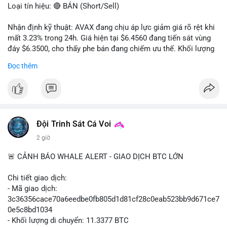
Loại tín hiệu: 🔴 BÁN (Short/Sell)
Nhận định kỹ thuật: AVAX đang chịu áp lực giảm giá rõ rệt khi
mất 3.23% trong 24h. Giá hiện tại $6.4560 đang tiến sát vùng
đáy $6.3500, cho thấy phe bán đang chiếm ưu thế. Khối lượng
giao dịch 2.14 triệu AVAX phản ánh dòng tiền thoát ra khỏi thị
Đọc thêm
trường. Biên độ dao động trong ngày khá rộng (5.6%), tạo điều
kiện cho các lệnh short ngắn hạn.
Khuyến nghị giao dịch cụ thể:
- Vùng Entry: $6.4500 - $6.4800
- Mục tiêu chốt lời (Take Profit - TP): TP1: $6.3500, TP2:
Đội Trinh Sát Cá Voi
$6.2800
2 giờ
- Cắt lỗ (Stop Loss - SL): $6.5800
🚨 CẢNH BÁO WHALE ALERT - GIAO DỊCH BTC LỚN
Lời khuyên quản trị vốn: Khối lượng lệnh khuyến nghị tối đa 2-
3% tổng vốn, đặt SL cứng ngay sau khi vào lệnh để bảo vệ tài
Chi tiết giao dịch:
khoản trước biến động bất thường.
- Mã giao dịch:
3c36356cace70a6eedbe0fb805d1d81cf28c0eab523bb9d671ce7
#shortavax
#avax6450
#bearishavax
#vungbiendong24h
0e5c8bd1034
- Khối lượng di chuyển: 11.3377 BTC