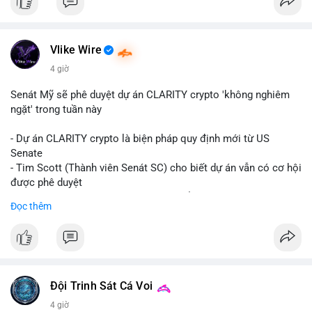
Vlike Wire
4 giờ
Senát Mỹ sẽ phê duyệt dự án CLARITY crypto 'không nghiêm
ngặt' trong tuần này
- Dự án CLARITY crypto là biện pháp quy định mới từ US
Senate
- Tim Scott (Thành viên Senát SC) cho biết dự án vẫn có cơ hội
được phê duyệt
- Bài toán chính là thời gian hạn chế để đưa dự án vào lịch
Đọc thêm
trình
- Có thể ảnh hưởng đến môi trường quy định crypto tại Mỹ
$btc $eth
#vlikevn
#titanbot
Đội Trinh Sát Cá Voi
4 giờ