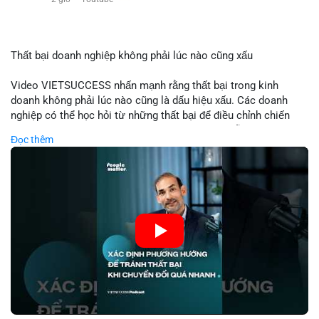
$eth
#vlikevn
#titanbot
Thất bại doanh nghiệp không phải lúc nào cũng xấu
📰 Nguồn: Cointelegraph
Video VIETSUCCESS nhấn mạnh rằng thất bại trong kinh
doanh không phải lúc nào cũng là dấu hiệu xấu. Các doanh
nghiệp có thể học hỏi từ những thất bại để điều chỉnh chiến
lược, phát triển sản phẩm mới, hoặc phát hiện lỗi trong quy
Đọc thêm
trình. Trong lĩnh vực tài chính và crypto, hiểu rõ nguyên nhân
thất bại giúp quản lý rủi ro hiệu quả và tránh lặp lại sai lầm.
Điều này đặc biệt quan trọng khi áp dụng vào các mô hình kinh
doanh mới hoặc đầu tư vào dự án blockchain.
🎥 Xem video trực tiếp tại:
Nguồn: VIETSUCCESS