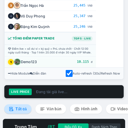
Trần Ngọc Hà
25,445
3
VNĐ
Võ Duy Phong
25,347
4
VNĐ
Đặng Kim Quỳnh
25,246
5
VNĐ
TỔNG ĐIỂM PAPER TRADE
TOP 5 · LIVE
Điểm live = số dư ví + ký quỹ + PnL chưa chốt · Chốt 12:00
ngày cuối tháng · Top 1 trên 20.000 đ nhận 30 ngày VIP Whale.
Demo123
10.115
1
đ
Hide Module
Diễn đàn
Auto-refresh (30s)
Refresh Now
Đang tải giá live...
LIVE PRICE
Tất cả
Văn bản
Hình ảnh
Video
Trung Tâm
(BT
Biểu Đồ Xu
Danh Sách Theo