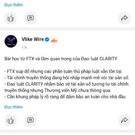
#binancesquare
#cryptonews
#btc
Đọc thêm
$btc
#vlikevn
#titanbot
📰 Nguồn: CoinDesk
Vlike Wire
1 h
Bài học từ FTX và tầm quan trọng của Đạo luật CLARITY
- FTX sụp đổ nhưng các phần tuân thủ pháp luật vẫn tồn tại.
- Tài chính truyền thống đang hội nhập mạnh mẽ với tài sản số.
- Đạo luật CLARITY nhằm bảo vệ tài sản số tương tự tài chính
truyền thống nhưng Thượng viện Mỹ chưa thông qua.
- Cần khung pháp lý rõ ràng để đảm bảo an toàn cho nhà đầu
tư.
Đọc thêm
#binancesquare
#cryptonews
#ftx
#regulation
#clarityact
$btc $eth