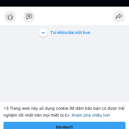
Tải nhiều bài viết hơn
<3 Trang web này sử dụng cookie để đảm bảo bạn có được trải
nghiệm tốt nhất trên mọi thiết bị ℇ>
Khám phá nhiều hơn
Solana
BNB
$73.88
$592.54
+0.02%
SOL
+0.53%
BNB
-0
Đã hiểu!!!