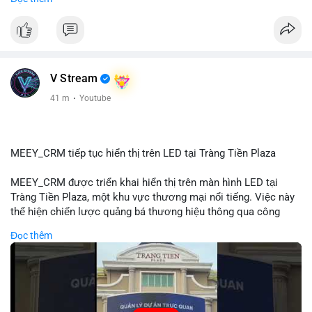
#72dot2609btc
#4triệu7usd
#chuyểnvílạnh
#áplựcbántiềmnăng
#mempoolbtc
#vlikevn
#titanbot
📰 Nguồn: Cointelegraph
V Stream
41 m
·
Youtube
MEEY_CRM tiếp tục hiển thị trên LED tại Tràng Tiền Plaza
MEEY_CRM được triển khai hiển thị trên màn hình LED tại
Tràng Tiền Plaza, một khu vực thương mại nổi tiếng. Việc này
thể hiện chiến lược quảng bá thương hiệu thông qua công
nghệ hiển thị công cộng. Tràng Tiền Plaza thu hút lượng khách
Đọc thêm
lớn hàng ngày, giúp tăng cường nhận diện thương hiệu
MEEY_CRM. Mô hình này kết hợp công nghệ LED với việc đặt
sản tại điểm giao thông quan trọng.
🎥 Xem video trực tiếp tại: