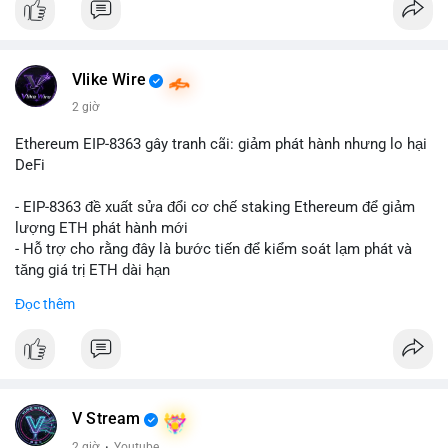
Vlike Wire
2 giờ
Ethereum EIP-8363 gây tranh cãi: giảm phát hành nhưng lo hại
DeFi
- EIP-8363 đề xuất sửa đổi cơ chế staking Ethereum để giảm
lượng ETH phát hành mới
- Hỗ trợ cho rằng đây là bước tiến để kiểm soát lạm phát và
tăng giá trị ETH dài hạn
- Các nhà phê bình lo ngại việc giảm phần thưởng sẽ làm yếu
Đọc thêm
động lực staking, ảnh hưởng đến bảo mật mạng lưới
- Lo ngại thêm: có thể làm giảm hấp dẫn của DeFi, giảm sự phi
tập trung và làm chậm sự tham gia của nhà đầu tư istituционаl
- Diễn ra trong bối cảnh Ethereum đang cân bằng giữa giảm
phát hành và duy trì sức hấp dẫn cho hệ sinh thái
#binancesquare
#cryptonews
#eth
#defi
#eip8363
V Stream
2 giờ
·
Youtube