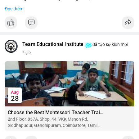
Đọc thêm
#binancesquare
#cryptonews
#btc
#eth
$btc $eth
#vlikevn
#titanbot
Team Educational Institute
đã tạo sự kiện mới
📰 Nguồn: CoinDesk
2 giờ
Aug
28
Choose the Best Montessori Teacher Training Institute in Coimbatore for a Rewarding Career
2nd Floor, 857A, Shop, 44, VKK Menon Rd,
Siddhapudur, Gandhipuram, Coimbatore, Tamil
Nadu 641044