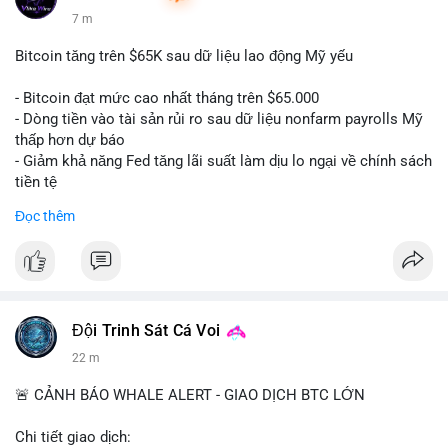
7 m
Bitcoin tăng trên $65K sau dữ liệu lao động Mỹ yếu
- Bitcoin đạt mức cao nhất tháng trên $65.000
- Dòng tiền vào tài sản rủi ro sau dữ liệu nonfarm payrolls Mỹ
thấp hơn dự báo
- Giảm khả năng Fed tăng lãi suất làm dịu lo ngại về chính sách
tiền tệ
#binancesquare
#cryptonews
#btc
Đọc thêm
$btc
#vlikevn
#titanbot
📰 Nguồn: Cointelegraph
Đội Trinh Sát Cá Voi
22 m
🚨 CẢNH BÁO WHALE ALERT - GIAO DỊCH BTC LỚN
Chi tiết giao dịch: