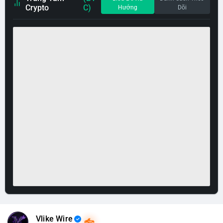
Crypto
C)
Hướng
Dõi
Vlike Wire