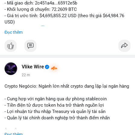
- Mã giao dịch: 2c451a4a...65912e5b
- Khối lượng di chuyển: 72.2609 BTC
- Giá trị ước tính: $4,695,855.22 USD (theo thị giá $64,984.76
USD)
- Thời gian: 15:20
0 2026-08-07 UTC
Đọc thêm
Nhận định phân tích hành vi của Cá voi dựa trên giao dịch này:
Lượng BTC trị giá gần 4,7 triệu USD được dồn vào một giao
dịch duy nhất cho thấy dấu hiệu chuyển tiền có chủ đích, không
phải hành động phân tán nhỏ lẻ. Nếu điểm đến là ví sàn giao
Vlike Wire
dịch, áp lực bán ngắn hạn có thể gia tăng, ảnh hưởng đến tâm
lý nhà đầu tư. Ngược lại, nếu dòng tiền đổ về ví lạnh, đây là tín
22 m
hiệu tích lũy dài hạn, cho thấy cá voi đang gom hàng ở vùng
giá hiện tại thay vì thoát ra.
Crypto Negócio: Ngành lớn nhất crypto đang lặp lại ngân hàng
Lời khuyên ngắn gọn cho nhà đầu tư nhỏ lẻ: Theo dõi sát địa
- Cung hợp với ngân hàng qua dự phòng stablecoin
chỉ nhận của giao dịch này trong 24-48 giờ tới. Đừng vội hành
- Tiền điện tử được token hóa trở thành nguồn lợi
động theo cảm xúc khi chỉ dựa vào một lệnh chuyển đơn lẻ;
- Lợi nhuận từ thu nhập Treasury và quản lý tài sản
hãy quan sát thêm các lệnh tiếp theo để xác nhận xu hướng
- Quản lý tài chính doanh nghiệp trở thành điểm nhấn
dòng tiền trước khi điều chỉnh vị thế.
$btc $eth
Đọc thêm