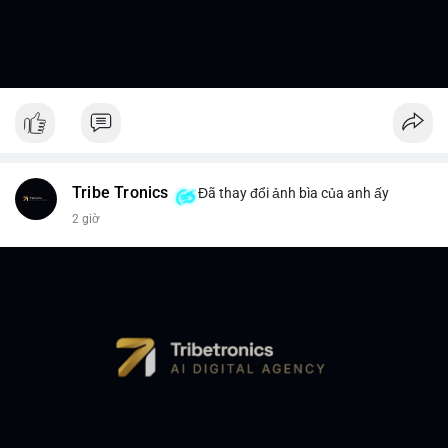
Tribe Tronics
Đã thay đổi ảnh bìa của anh ấy
2 giờ