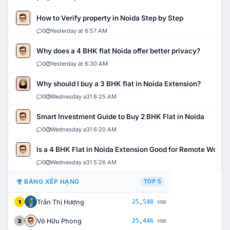
How to Verify property in Noida Step by Step
0
Yesterday at 6:57 AM
Why does a 4 BHK flat Noida offer better privacy?
0
Yesterday at 6:30 AM
Why should I buy a 3 BHK flat in Noida Extension?
0
Wednesday a31 6:25 AM
Smart Investment Guide to Buy 2 BHK Flat in Noida
0
Wednesday a31 6:20 AM
Is a 4 BHK Flat in Noida Extension Good for Remote Work?
0
Wednesday a31 5:26 AM
BẢNG XẾP HẠNG
TOP 5
Trần Thị Hương
25,548
1
VNĐ
Võ Hữu Phong
25,446
2
VNĐ