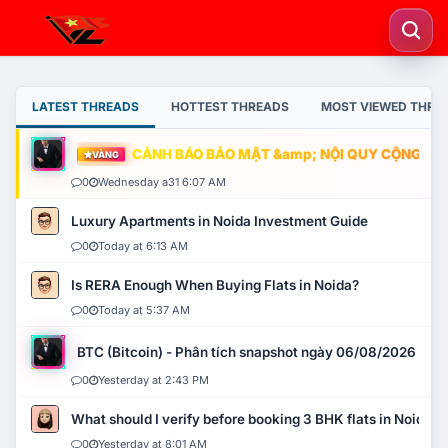
LATEST THREADS
HOTTEST THREADS
MOST VIEWED THRE
CẢNH BÁO BẢO MẬT &amp; NỘI QUY CỘNG ĐỒNG
VÀNG
0
Wednesday a31 6:07 AM
Luxury Apartments in Noida Investment Guide
0
Today at 6:13 AM
Is RERA Enough When Buying Flats in Noida?
0
Today at 5:37 AM
BTC (Bitcoin) - Phân tích snapshot ngày 06/08/2026
0
Yesterday at 2:43 PM
What should I verify before booking 3 BHK flats in Noida?
0
Yesterday at 8:01 AM