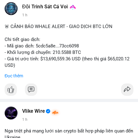
#vlikevn
#titanbot
Đội Trinh Sát Cá Voi
1 h
📰 Nguồn: CoinDesk
🚨 CẢNH BÁO WHALE ALERT - GIAO DỊCH BTC LỚN
Chi tiết giao dịch:
- Mã giao dịch: 5cdc5a8e...73cc6098
- Khối lượng di chuyển: 210.5588 BTC
- Giá trị ước tính: $13,690,559.36 USD (theo thị giá $65,020.12
USD)
- Thời gian: 14:19:51 2026-08-07 UTC
Đọc thêm
Nhận định phân tích hành vi của Cá voi dựa trên giao dịch này
(ví dụ: chuyển dịch lượng lớn coin, gom hàng ví lạnh, áp lực
bán tiềm năng...) và tác động tâm lý thị trường.
Lời khuyên ngắn gọn cho nhà đầu tư nhỏ lẻ.
Vlike Wire
Hashtags: Tự trích xuất 3-5 hashtag ĐỘC NHẤT từ nội dung
1 h
chính của bài viết này. Hashtag phải là các từ khóa cụ thể xuất
hiện trong bài (khối lượng BTC, hành vi cá voi, loại ví, mức giá
Nga triệt phá mạng lưới sàn crypto bất hợp pháp liên quan đến
USD). TUYỆT ĐỐI KHÔNG lặp lại các hashtag chung chung
Ukraine