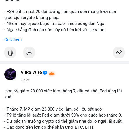
giống nhau ở mọi bài như
#whalealert
,
#smartmoney
,
#cryptonews
,
#vlikesignals
. Mỗi bài viết phải có bộ hashtag
- FSB bắt ít nhất 20 đối tượng liên quan đến mạng lưới sàn
riêng biệt phản ánh đúng nội dung cụ thể của giao dịch đó. Ví
giao dịch crypto không phép.
dụ nếu giao dịch 45 BTC chuyển ví lạnh:
#45btc
#vilanh
- Nhóm này bị cáo buộc lừa đảo nhiều công dân Nga.
#tichluydaihan
#btcmempool
. KHÔNG dùng hashtag tên mô
- Nga khẳng định các sàn này có liên kết với Ukraine.
hình AI (
#gpt
,
#deepseek
,
#gemini
,
#claude
,
#ai
).
Đọc thêm
#russia
#cryptonews
#regulation
#fsb
$btc $eth
#vlikevn
#titanbot
Vlike Wire
📰 Nguồn: CoinDesk
2 giờ
Hoa Kỳ giảm 23.000 việc làm tháng 7, đặt câu hỏi Fed tăng lãi
suất
- Tháng 7, Mỹ giảm 23.000 việc làm, số liệu bất ngờ.
- Tỷ lệ tăng lãi suất Fed giảm dưới 50% cho cuộc họp tháng 9.
- Dự báo thị trường crypto có thể giảm nhẹ do lo ngại lãi suất.
- Các đồng tiền lớn có thể phản ứng: BTC, ETH.