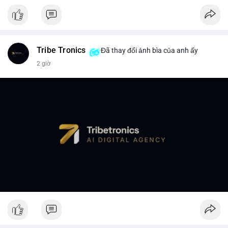
Tribe Tronics
Đã thay đổi ảnh bìa của anh ấy
2 giờ