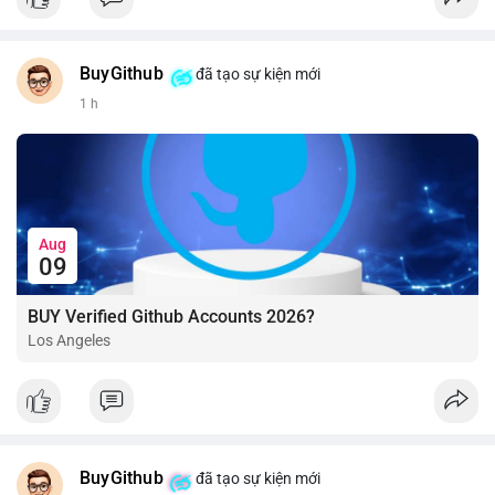
BuyGithub
đã tạo sự kiện mới
1 h
Aug
09
BUY Verified Github Accounts 2026?
Los Angeles
BuyGithub
đã tạo sự kiện mới