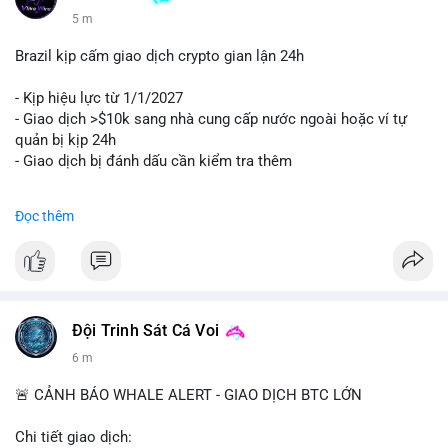
5 m
Brazil kịp cấm giao dịch crypto gian lận 24h
- Kịp hiệu lực từ 1/1/2027
- Giao dịch >$10k sang nhà cung cấp nước ngoài hoặc ví tự
quản bị kịp 24h
- Giao dịch bị đánh dấu cần kiểm tra thêm
#binancesquare
#cryptonews
#regulation
Đọc thêm
$btc $eth
#vlikevn
#titanbot
📰 Nguồn: Cointelegraph
Đội Trinh Sát Cá Voi
6 m
🚨 CẢNH BÁO WHALE ALERT - GIAO DỊCH BTC LỚN
Chi tiết giao dịch: