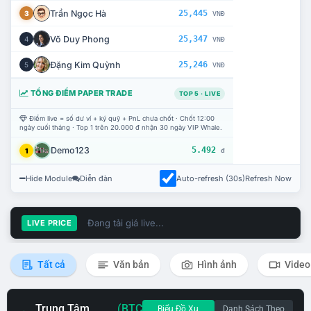
Trần Ngọc Hà
25,445
3
VNĐ
Võ Duy Phong
25,347
4
VNĐ
Đặng Kim Quỳnh
25,246
5
VNĐ
TỔNG ĐIỂM PAPER TRADE
TOP 5 · LIVE
Điểm live = số dư ví + ký quỹ + PnL chưa chốt · Chốt 12:00
ngày cuối tháng · Top 1 trên 20.000 đ nhận 30 ngày VIP Whale.
Demo123
5.492
1
đ
Hide Module
Diễn đàn
Auto-refresh (30s)
Refresh Now
Đang tải giá live...
LIVE PRICE
Tất cả
Văn bản
Hình ảnh
Video
Trung Tâm
(BTC
Biểu Đồ Xu
Danh Sách Theo