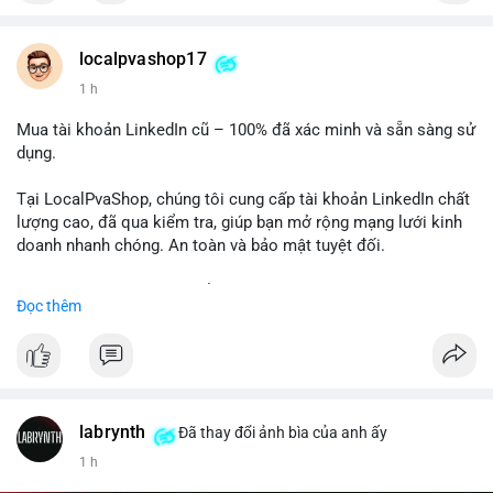
Chất lượng đảm bảo, hỗ trợ tận tình. Hãy liên hệ ngay hôm
nay!
localpvashop17
1 h
Mua tài khoản LinkedIn cũ – 100% đã xác minh và sẵn sàng sử
dụng.
Tại LocalPvaShop, chúng tôi cung cấp tài khoản LinkedIn chất
lượng cao, đã qua kiểm tra, giúp bạn mở rộng mạng lưới kinh
doanh nhanh chóng. An toàn và bảo mật tuyệt đối.
Đặt hàng ngay hôm nay để nhận ưu đãi tốt nhất!
Đọc thêm
✅ Đặt hàng: localpvashop
✅ Phản hồi trong 24 giờ
✅ WhatsApp: +1 (66
215-8938
✅ Telegram: @localpvashop
labrynth
✅ Email: localpvashop@gmail.com
Đã thay đổi ảnh bìa của anh ấy
1 h
Liên hệ ngay để được tư vấn chi tiết và hỗ trợ tận tình.