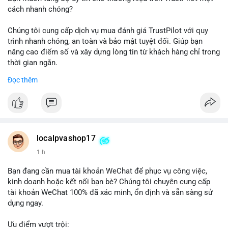
cách nhanh chóng?
Chúng tôi cung cấp dịch vụ mua đánh giá TrustPilot với quy
trình nhanh chóng, an toàn và bảo mật tuyệt đối. Giúp bạn
nâng cao điểm số và xây dựng lòng tin từ khách hàng chỉ trong
thời gian ngắn.
Đọc thêm
Đặt hàng ngay hôm nay để nhận ưu đãi:
👉 Order tại: localpvashop
👉 Phản hồi 24/7
👉 WhatsApp: +1 660 215-8938
👉 Telegram: @localpvashop
localpvashop17
👉 Email: localpvashop@gmail.com
1 h
Đừng bỏ lỡ cơ hội cải thiện danh tiếng trực tuyến của bạn một
Bạn đang cần mua tài khoản WeChat để phục vụ công việc,
cách hiệu quả!
kinh doanh hoặc kết nối bạn bè? Chúng tôi chuyên cung cấp
tài khoản WeChat 100% đã xác minh, ổn định và sẵn sàng sử
dụng ngay.
Ưu điểm vượt trội: