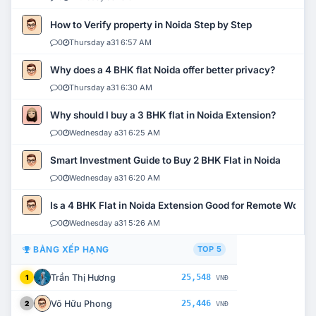
How to Verify property in Noida Step by Step
0
Thursday a31 6:57 AM
Why does a 4 BHK flat Noida offer better privacy?
0
Thursday a31 6:30 AM
Why should I buy a 3 BHK flat in Noida Extension?
0
Wednesday a31 6:25 AM
Smart Investment Guide to Buy 2 BHK Flat in Noida
0
Wednesday a31 6:20 AM
Is a 4 BHK Flat in Noida Extension Good for Remote Work?
0
Wednesday a31 5:26 AM
BẢNG XẾP HẠNG
TOP 5
Trần Thị Hương
25,548
1
VNĐ
Võ Hữu Phong
25,446
2
VNĐ