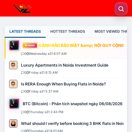
LATEST THREADS
HOTTEST THREADS
MOST VIEWED THRE
CẢNH BÁO BẢO MẬT &amp; NỘI QUY CỘNG ĐỒNG
VÀNG
0
Wednesday a31 6:07 AM
Luxury Apartments in Noida Investment Guide
0
Friday a31 6:13 AM
Is RERA Enough When Buying Flats in Noida?
0
Friday a31 5:37 AM
BTC (Bitcoin) - Phân tích snapshot ngày 06/08/2026
0
Thursday a31 2:43 PM
What should I verify before booking 3 BHK flats in Noida?
0
Thursday a31 8:01 AM