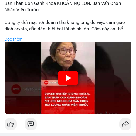
Bàn Thân Còn Gánh Khóa KHOẢN NỢ LỚN, Bàn Vấn Chọn
Nhân Viên Trước
Công ty đối mặt với doanh thu không tăng do việc cấm giao
dịch crypto, dẫn đến thiệt hại tài chính lớn. Cấm này có thể
phản ánh phản ứng của chính quyền hoặc thị trường đối với
Đọc thêm
biến động giá digital asset. Bàn vấn chuyển hướng tập trung
vào nhân lực, cho thấy chiến lược giảm chi phí hoặc điều chỉnh
mô hình kinh doanh. Điều này có thể ảnh hưởng đến thị trường
crypto và các doanh nghiệp liên quan trong tương lai.
🎥 Xem video trực tiếp tại:
Nguồn: KIEN THUC KINH TE