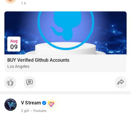
1 h
Aug
09
BUY Verified Github Accounts
Los Angeles
V Stream
2 giờ
·
Youtube