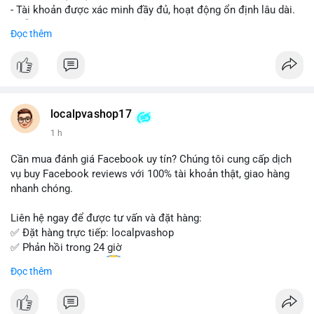
- Tài khoản được xác minh đầy đủ, hoạt động ổn định lâu dài.
- Hỗ trợ khách hàng 24/7, phản hồi nhanh chóng.
Đọc thêm
- Giao dịch an toàn, bảo mật thông tin.
Đặt hàng ngay hôm nay để nhận ưu đãi tốt nhất!
Liên hệ với chúng tôi qua:
localpvashop17
- WhatsApp: +1 (66
215-8938
- Telegram: @localpvashop
1 h
- Email: localpvashop@gmail.com
Cần mua đánh giá Facebook uy tín? Chúng tôi cung cấp dịch
Đừng bỏ lỡ cơ hội sở hữu tài khoản WeChat chất lượng với giá
vụ buy Facebook reviews với 100% tài khoản thật, giao hàng
tốt. Liên hệ ngay!
nhanh chóng.
Liên hệ ngay để được tư vấn và đặt hàng:
✅ Đặt hàng trực tiếp: localpvashop
✅ Phản hồi trong 24 giờ
✅ WhatsApp: +1 (66
215-8938
Đọc thêm
✅ Telegram: @localpvashop
✅ Email: localpvashop@gmail.com