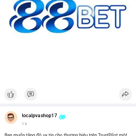
localpvashop17
1 h
Bạn muốn tăng độ uy tín cho thương hiệu trên TrustPilot một