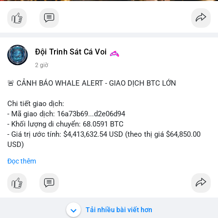
Đội Trinh Sát Cá Voi
2 giờ
🚨 CẢNH BÁO WHALE ALERT - GIAO DỊCH BTC LỚN
Chi tiết giao dịch:
- Mã giao dịch: 16a73b69...d2e06d94
- Khối lượng di chuyển: 68.0591 BTC
- Giá trị ước tính: $4,413,632.54 USD (theo thị giá $64,850.00
USD)
- Thời gian: 07:19:49 2026-08-09 UTC
Đọc thêm
Khối lượng 68.06 BTC tương đương hơn 4.4 triệu USD được
luân chuyển trong một giao dịch duy nhất cho thấy dấu hiệu
của tổ chức lớn hoặc cá voi đang tái cơ cấu danh mục. Với
mức giá dao động quanh vùng $64,850, hành vi này có thể là
Tải nhiều bài viết hơn
bước chuẩn bị cho một lệnh bán lớn trên sàn tập trung, tạo áp