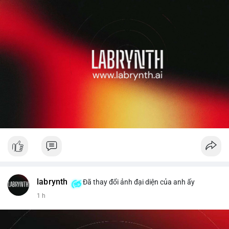
labrynth
Đã thay đổi ảnh đại diện của anh ấy
1 h