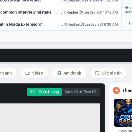
 Good for Remote Work?
0
Replies
Yesterday at 5:26 AM
Đi
 common interview mistakes?
0
Replies
Tuesday a31 10:12 AM
ngày
C
at in Noida Extension?
0
Replies
Tuesday a31 6:30 AM
nh ảnh
Video
Âm thanh
Các tập tin
Thàn
Biểu Đồ Xu Hướng
Danh Sách Theo Dõi
Coin R