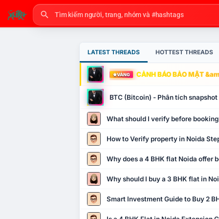
LATEST THREADS
HOTTEST THREADS
CẢNH BÁO BẢO MẬT &amp
VÀNG
BTC (Bitcoin) - Phân tích snapsho
What should I verify before booking
How to Verify property in Noida Ste
Why does a 4 BHK flat Noida offer b
Why should I buy a 3 BHK flat in No
Smart Investment Guide to Buy 2 BH