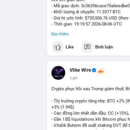
- Mã giao dịch: 3c36356cace70a6eedb
- Khối lượng di chuyển: 11.3377 BTC
- Giá trị ước tính: $730,506.76 USD (theo
- Thời gian: 19:19:57 2026-08-06 UTC
Đọc thêm
Giao dịch 11.3377 BTC trị giá hơn 730 
nhận. Mức khối lượng này nằm trong tầm
Like
Bình luận
phải dòng tiền tổ chức khổng lồ. Hành 
phản ánh hai kịch bản: hoặc cá voi đang
nhanh, hoặc đang tái cơ cấu ví lạnh nhằ
chuyển này không tạo áp lực bán đáng kể 
Vlike Wire
thấy dòng tiền lớn vẫn đang vận động tíc
2 giờ
Nhà đầu tư nhỏ lẻ nên theo dõi xác nhận 
Crypto phục hồi sau Trump giảm thuế, B
BTC này đổ vào ví sàn giao dịch, khả nă
chuyển sang ví lạnh, đây là dấu hiệu tích 
- Thị trường crypto tăng nhẹ: BTC +2% (
+3% (1.94$).
#11dot3377btc
#730kusd
#chuyenvilanh
- Các đồng lớn nhất dẫn đầu: CC (+15%)
- Gần 1 B$ liquidations khi Bitcoin phục 
- Vitalik Buterin đề xuất staking DVT đ