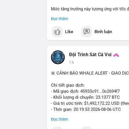
Mức tăng trưởng này tương ứng với tốc 
suốt giai đoạn dự báo.
Đọc thêm
Nhu cầu về các giải pháp kiểm soát khí 
Like
Bình luận
trường nghiêm ngặt, là những yếu tố chín
Đội Trinh Sát Cá Voi
1 h
🚨 CẢNH BÁO WHALE ALERT - GIAO DỊ
Chi tiết giao dịch:
- Mã giao dịch: 45933c91...0c2694f7
- Khối lượng di chuyển: 23.1377 BTC
- Giá trị ước tính: $1,492,172.22 USD (th
- Thời gian: 20:19:53 2026-08-06 UTC
Đọc thêm
Nhận định phân tích hành vi của Cá voi 
đương gần 1.5 triệu USD được di chuyển 