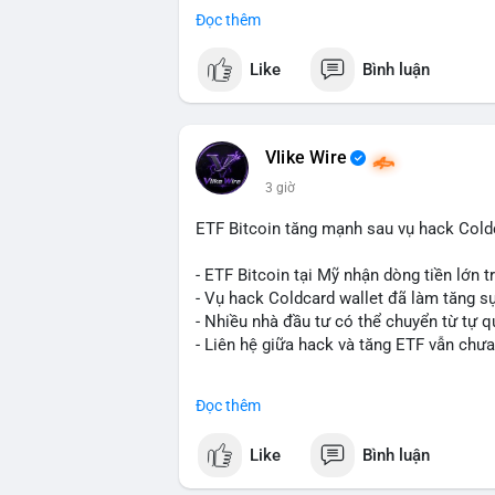
- BitGo công bố IPO 18$/cổ phiếu, định gi
Đọc thêm
- Thượng viện Mỹ tiến hành dự thảo Clar
- Newrez xem xét Bitcoin và Ethereum tr
Like
Bình luận
dụng giá trị giảm để bù đắp biến động.
- Cơ quan quản lý Hồng Kông bắt đầu cấ
ngặt.
- Tòa án Nga công nhận crypto là tài sản p
Vlike Wire
dân sự.
3 giờ
- Trump hy vọng ký luật cơ cấu thị trườn
- Saga’s EVM blockchain ngừng hoạt độn
ETF Bitcoin tăng mạnh sau vụ hack Coldc
Ethereum.
- Steak ’n Shake triển khai chương trình
- ETF Bitcoin tại Mỹ nhận dòng tiền lớn 
lương bằng BTC.
- Vụ hack Coldcard wallet đã làm tăng s
- Nhiều nhà đầu tư có thể chuyển từ tự q
#binancesquare
#cryptonews
#btc
#eth
- Liên hệ giữa hack và tăng ETF vẫn chưa
$btc $eth $sol $xrp $cc $sky $sand $skr
#binancesquare
#cryptonews
#btc
#etf
Đọc thêm
#vlikevn
#titanbot
$btc
Like
Bình luận
📰 Nguồn: Decrypt
#vlikevn
#titanbot