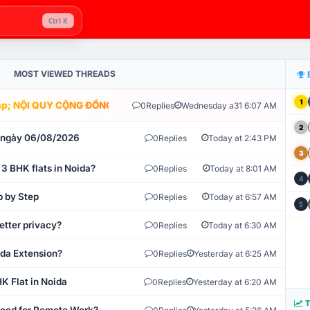
Ctrl K
MOST VIEWED THREADS
1
; NỘI QUY CỘNG ĐỒNG VLIKE.VN: HỆ THỐNG GIÁM SÁT TỰ ĐỘNG V
0
Replies
Wednesday a31 6:07 AM
2
t ngày 06/08/2026
0
Replies
Today at 2:43 PM
3
 3 BHK flats in Noida?
0
Replies
Today at 8:01 AM
4
p by Step
0
Replies
Today at 6:57 AM
5
etter privacy?
0
Replies
Today at 6:30 AM
ida Extension?
0
Replies
Yesterday at 6:25 AM
K Flat in Noida
0
Replies
Yesterday at 6:20 AM
T