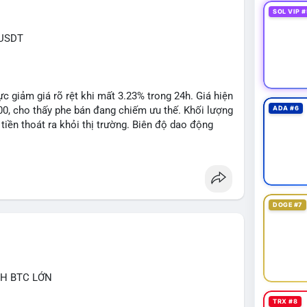
SOL VIP #
XUSDT
c giảm giá rõ rệt khi mất 3.23% trong 24h. Giá hiện
500, cho thấy phe bán đang chiếm ưu thế. Khối lượng
ADA #6
tiền thoát ra khỏi thị trường. Biên độ dao động
n cho các lệnh short ngắn hạn.
1: $6.3500, TP2: $6.2800
DOGE #7
 khuyến nghị tối đa 2-3% tổng vốn, đặt SL cứng ngay
ớc biến động bất thường.
CH BTC LỚN
ngbiendong24h
TRX #8