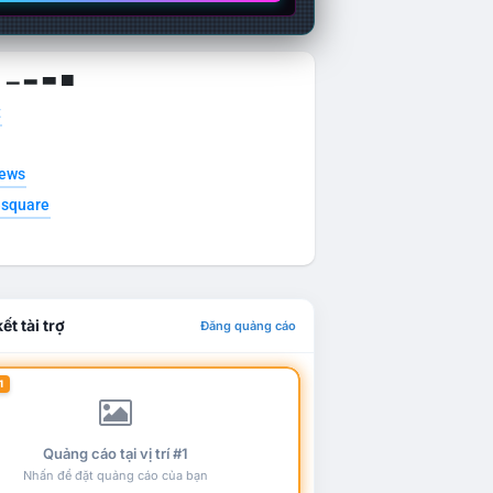
g ▁ ▂ ▃ ▄
t
news
esquare
ết tài trợ
Đăng quảng cáo
1
Quảng cáo tại vị trí #1
Nhấn để đặt quảng cáo của bạn