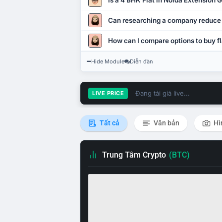
Is a 4 BHK Flat in Noida Extension
Can researching a company reduce
How can I compare options to buy fl
Hide Module
Diễn đàn
Đang tải giá live...
LIVE PRICE
Tất cả
Văn bản
Hì
Trung Tâm Crypto
(BTC)