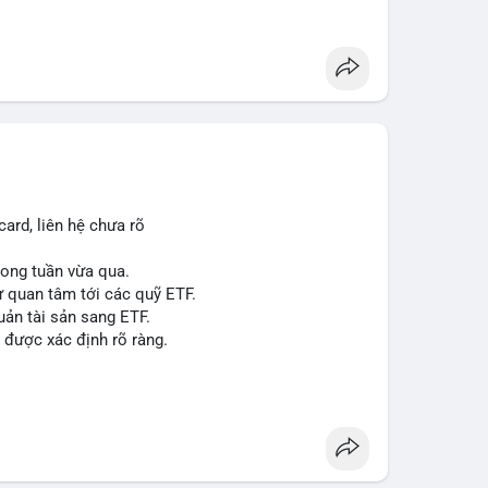
á 2.1 B$.
ity Act, mặc dù chưa có sự đồng thuận hai đảng.
ong việc xác định đủ điều kiện vay mua nhà, áp
p giấy phép stablecoin theo khung mới nghiêm
háp lý, thiết lập tiền lệ cho các vụ án hình sự và
g crypto sớm, dù vẫn còn rào cản pháp lý.
g sau vụ hack 7 M$, tiền trộm được chuyển sang
ard, liên hệ chưa rõ
 thưởng Bitcoin cho nhân viên, cho phép nhận phần
trong tuần vừa qua.
ự quan tâm tới các quỹ ETF.
uản tài sản sang ETF.
#sol
#xrp
#cc
#sky
#sand
#skr
#dvt
 được xác định rõ ràng.
 $dvt