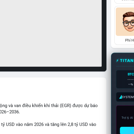
Phí 
⚡ TITA
BTC
----
--%
SYSTEM:
động và van điều khiển khí thải (EGR) được dự báo
2026–2036.
Trợ lý A
1 tỷ USD vào năm 2026 và tăng lên 2,8 tỷ USD vào