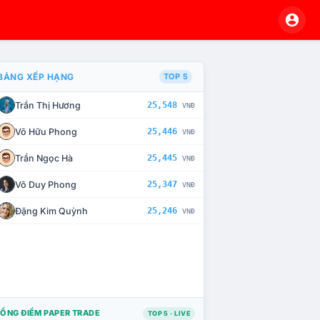
BẢNG XẾP HẠNG
TOP 5
Trần Thị Hương
25,548
VNĐ
À CHẾ TÀI XỬ LÝ VI PHẠM
Võ Hữu Phong
25,446
VNĐ
Trần Ngọc Hà
25,445
VNĐ
Võ Duy Phong
25,347
VNĐ
Đặng Kim Quỳnh
25,246
VNĐ
ỔNG ĐIỂM PAPER TRADE
TOP 5 · LIVE