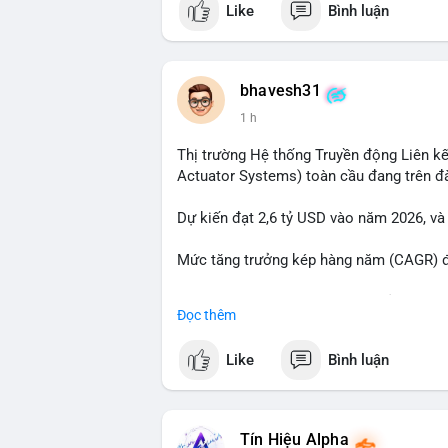
Like
Bình luận
tiền đáng chú ý nhưng chưa đến mức gây 
đang tái phân bổ tài sản giữa các ví nó
hiện lệnh mua/bán lớn. Với tỷ giá hiện tạ
áp lực bán ngắn hạn có thể xuất hiện, tạ
bhavesh31
1 h
Lời khuyên ngắn gọn cho nhà đầu tư nhỏ l
địa chỉ ví nguồn trong 24 giờ tới. Nếu thấ
Thị trường Hệ thống Truyền động Liên kế
trọng đòn bẩy. Ngược lại, nếu BTC được ch
Actuator Systems) toàn cầu đang trên đ
tích cực.
Dự kiến đạt 2,6 tỷ USD vào năm 2026, và
#23dot14btc
#chuyenvilanh
#aplucban
#
Mức tăng trưởng kép hàng năm (CAGR) đạ
Đây là cơ hội lớn cho các nhà sản xuất v
Đọc thêm
#geo
#ai
#automotive
#marketgrowth
#
Like
Bình luận
Tín Hiệu Alpha