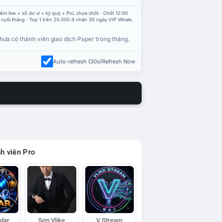
ểm live = số dư ví + ký quỹ + PnL chưa chốt · Chốt 12:00
 cuối tháng · Top 1 trên 20.000 đ nhận 30 ngày VIP Whale.
hưa có thành viên giao dịch Paper trong tháng.
Auto-refresh (30s)
Refresh Now
h viên Pro
adar
Sơn Vlike
V Stream