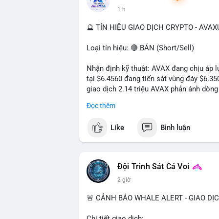
1 h
🔮 TÍN HIỆU GIAO DỊCH CRYPTO - AVA
Loại tín hiệu: 🔴 BÁN (Short/Sell)
Nhận định kỹ thuật: AVAX đang chịu áp lự
tại $6.4560 đang tiến sát vùng đáy $6.3
giao dịch 2.14 triệu AVAX phản ánh dòng 
trong ngày khá rộng (5.6%), tạo điều kiệ
Đọc thêm
Khuyến nghị giao dịch cụ thể:
Like
Bình luận
- Vùng Entry: $6.4500 - $6.4800
- Mục tiêu chốt lời (Take Profit - TP): TP
- Cắt lỗ (Stop Loss - SL): $6.5800
Đội Trinh Sát Cá Voi
Lời khuyên quản trị vốn: Khối lượng lệnh
2 giờ
sau khi vào lệnh để bảo vệ tài khoản trư
🚨 CẢNH BÁO WHALE ALERT - GIAO DỊ
#shortavax
#avax6450
#bearishavax
#vu
Chi tiết giao dịch: