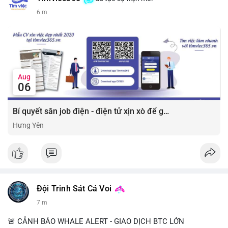
6 m
Aug
06
Bí quyết săn job điện - điện tử xịn xò để gia tăng thu nhập ⚡
Hưng Yên
Đội Trinh Sát Cá Voi
7 m
🚨 CẢNH BÁO WHALE ALERT - GIAO DỊCH BTC LỚN