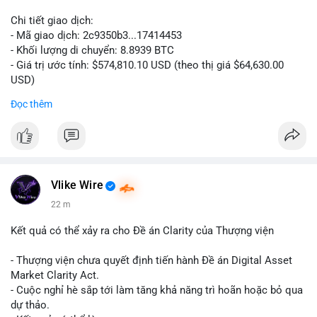
Chi tiết giao dịch:
- Mã giao dịch: 2c9350b3...17414453
- Khối lượng di chuyển: 8.8939 BTC
- Giá trị ước tính: $574,810.10 USD (theo thị giá $64,630.00
USD)
- Thời gian: 04:19:58 2026-08-06 UTC
Đọc thêm
Nhận định phân tích: Khối lượng 8.8939 BTC trị giá hơn nửa
triệu USD được di chuyển trong một giao dịch duy nhất cho
thấy dấu hiệu của một tổ chức hoặc cá nhân sở hữu lượng tài
sản lớn đang tái cơ cấu danh mục. Với mức giá hiện tại, hành
động này nghiêng về khả năng chuyển đến ví lạnh để tích trữ
Vlike Wire
dài hạn hơn là bán tháo, bởi nếu muốn thanh khoản ngay, cá
22 m
voi thường chia nhỏ giao dịch để tránh trượt giá. Tuy nhiên,
một phần nhỏ khối lượng này vẫn có thể được dùng để đặt
Kết quả có thể xảy ra cho Đề án Clarity của Thượng viện
lệnh trên sàn, tạo áp lực tâm lý ngắn hạn lên thị trường.
- Thượng viện chưa quyết định tiến hành Đề án Digital Asset
Lời khuyên: Nhà đầu tư nhỏ lẻ nên theo dõi thêm các giao dịch
Market Clarity Act.
tiếp theo từ cùng một địa chỉ nguồn để xác định rõ xu hướng.
- Cuộc nghỉ hè sắp tới làm tăng khả năng trì hoãn hoặc bỏ qua
Không nên hành động vội vàng dựa trên một giao dịch đơn lẻ,
dự thảo.