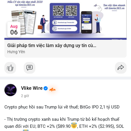
Aug
06
Giải pháp tìm việc làm xây dựng uy tín cùng mức lương thưởng hấp dẫn ?️
Hưng Yên
Vlike Wire
2 giờ
Crypto phục hồi sau Trump lùi về thuế; BitGo IPO 2,1 tỷ USD
- Thị trường crypto xanh sau khi Trump từ bỏ kế hoạch thuế
quan đối với EU; BTC +2% ($89.90
, ETH +2% ($2.995), SOL