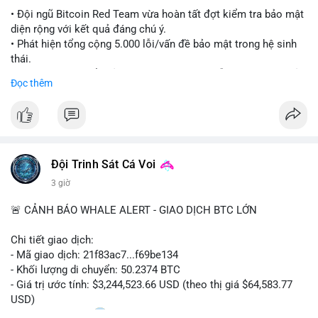
#ethereuml2
• Đội ngũ Bitcoin Red Team vừa hoàn tất đợt kiểm tra bảo mật
diện rộng với kết quả đáng chú ý.
• Phát hiện tổng cộng 5.000 lỗi/vấn đề bảo mật trong hệ sinh
thái.
• Các nhà phát triển cảnh báo về tình trạng hỗn loạn và các rủi
Đọc thêm
ro bảo mật đang bủa vây người dùng trong giai đoạn này.
#bitcoin
#cryptosecurity
#blockchain
#binancesquare
#btc
$btc
Đội Trinh Sát Cá Voi
#vlikevn
#titanbot
3 giờ
📰 Nguồn: Cointelegraph
🚨 CẢNH BÁO WHALE ALERT - GIAO DỊCH BTC LỚN
Chi tiết giao dịch:
- Mã giao dịch: 21f83ac7...f69be134
- Khối lượng di chuyển: 50.2374 BTC
- Giá trị ước tính: $3,244,523.66 USD (theo thị giá $64,583.77
USD)
- Thời gian: 01:20
1 2026-08-06 UTC