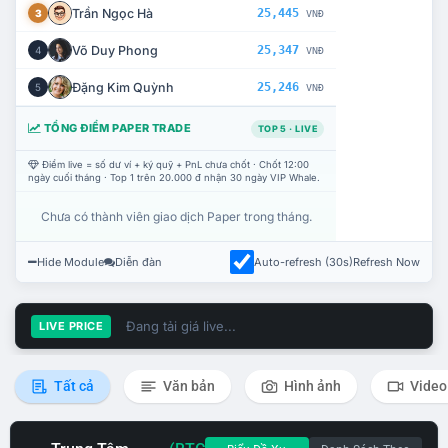
Trần Ngọc Hà
25,445
3
VNĐ
Võ Duy Phong
25,347
4
VNĐ
Đặng Kim Quỳnh
25,246
5
VNĐ
TỔNG ĐIỂM PAPER TRADE
TOP 5 · LIVE
Điểm live = số dư ví + ký quỹ + PnL chưa chốt · Chốt 12:00
ngày cuối tháng · Top 1 trên 20.000 đ nhận 30 ngày VIP Whale.
Chưa có thành viên giao dịch Paper trong tháng.
Hide Module
Diễn đàn
Auto-refresh (30s)
Refresh Now
Đang tải giá live...
LIVE PRICE
Tất cả
Văn bản
Hình ảnh
Video