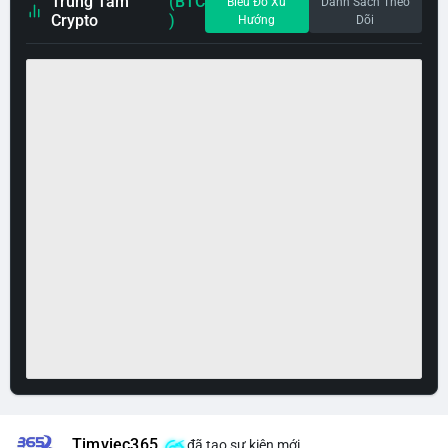
Trung Tâm
(BTC
Biểu Đồ Xu
Danh Sách Theo
Crypto
)
Hướng
Dõi
Timviec365
đã tạo sự kiện mới