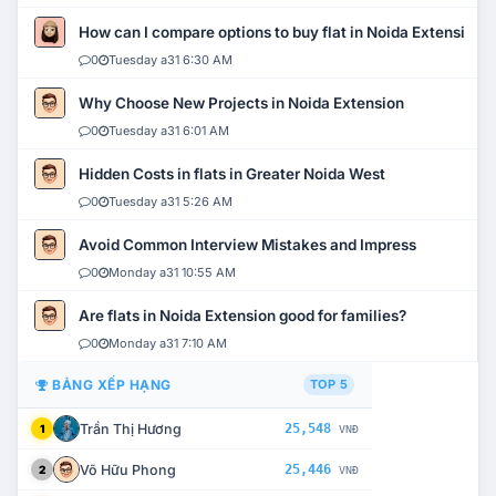
How can I compare options to buy flat in Noida Extension?
0
Tuesday a31 6:30 AM
Why Choose New Projects in Noida Extension
0
Tuesday a31 6:01 AM
Hidden Costs in flats in Greater Noida West
0
Tuesday a31 5:26 AM
Avoid Common Interview Mistakes and Impress
0
Monday a31 10:55 AM
Are flats in Noida Extension good for families?
0
Monday a31 7:10 AM
BẢNG XẾP HẠNG
TOP 5
Trần Thị Hương
25,548
1
VNĐ
Võ Hữu Phong
25,446
2
VNĐ