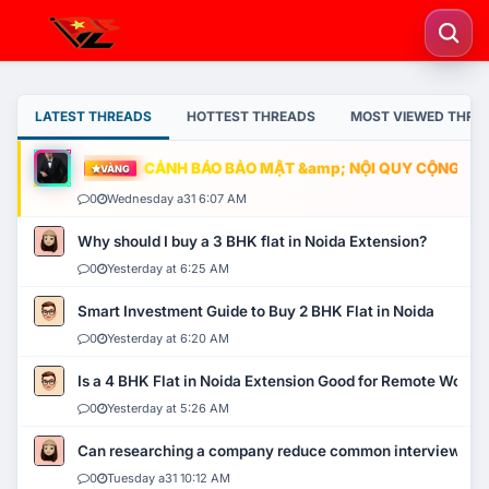
LATEST THREADS
HOTTEST THREADS
MOST VIEWED THRE
CẢNH BÁO BẢO MẬT &amp; NỘI QUY CỘNG ĐỒNG
VÀNG
0
Wednesday a31 6:07 AM
Why should I buy a 3 BHK flat in Noida Extension?
0
Yesterday at 6:25 AM
Smart Investment Guide to Buy 2 BHK Flat in Noida
0
Yesterday at 6:20 AM
Is a 4 BHK Flat in Noida Extension Good for Remote Work?
0
Yesterday at 5:26 AM
Can researching a company reduce common interview mi
0
Tuesday a31 10:12 AM