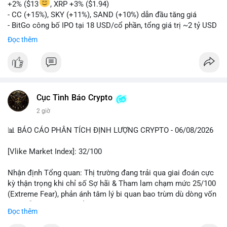
+2% ($13
, XRP +3% ($1.94)
- CC (+15%), SKY (+11%), SAND (+10%) dẫn đầu tăng giá
- BitGo công bố IPO tại 18 USD/cổ phần, tổng giá trị ~2 tỷ USD
- Vitalik Buterin đề xuất DVT staking bản địa để tăng cường
Đọc thêm
bảo mật và phi tập trung Ethereum
- Hong Kong phát hành giấy phép stablecoin mới với yêu cầu
tuân thủ nghiêm ngặt
- Nga xác định crypto là tài sản hợp pháp, tạo tiền lệ pháp lý
- Trump hy vọng ký vào luật cấu trúc thị trường crypto sớm
Cục Tình Báo Crypto
nonostante sự bất đồng trong Quốc hội
- Saga’s EVM blockchain ngừng hoạt động sau cuộc tấn công
2 giờ
7 triệu USD
📊 BÁO CÁO PHÂN TÍCH ĐỊNH LƯỢNG CRYPTO - 06/08/2026
- Steak ’n Shake cho phép nhân viên nhận lương một phần dưới
dạng Bitcoin
[Vlike Market Index]: 32/100
#binancesquare
#cryptonews
#btc
#eth
#sol
#xrp
#bitgo
#vitalikbuterin
#stablecoin
#hongkong
#russia
#trump
#saga
Nhận định Tổng quan: Thị trường đang trải qua giai đoán cực
#steaknshake
kỳ thận trọng khi chỉ số Sợ hãi & Tham lam chạm mức 25/100
(Extreme Fear), phản ánh tâm lý bi quan bao trùm dù dòng vốn
$btc $eth $sol $xrp $cc
#cc
$sky
#sky
$sand
#sand
DeFi vẫn cho thấy sự ổn định tương đối.
Đọc thêm
#vlikevn
#titanbot
Phân tích Dòng tiền DeFi (DefiLlama): Tổng TVL DeFi đạt