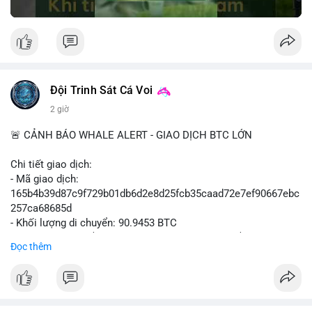
Đội Trinh Sát Cá Voi
2 giờ
🚨 CẢNH BÁO WHALE ALERT - GIAO DỊCH BTC LỚN
Chi tiết giao dịch:
- Mã giao dịch:
165b4b39d87c9f729b01db6d2e8d25fcb35caad72e7ef90667ebc
257ca68685d
- Khối lượng di chuyển: 90.9453 BTC
- Giá trị ước tính: $5,896,958.66 USD (theo thị giá $64,840.69
Đọc thêm
USD)
- Thời gian: 02:19:41 2026-08-09 UTC
Nhận định hành vi: Khối lượng gần 91 BTC, tương đương gần 6