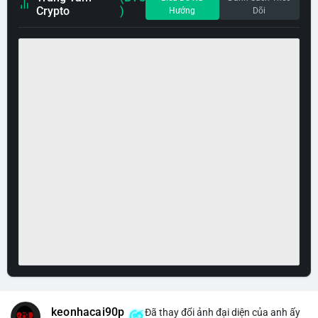
Crypto
)
Hướng
Dõi
keonhacai90p
Đã thay đổi ảnh đại diện của anh ấy