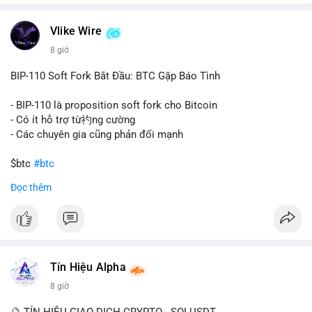
chuyển trong một giao dịch duy nhất cho thấy dấu hiệu của
một tổ chức hoặc cá nhân sở hữu lượng tài sản lớn. Động thái
Vlike Wire
này có thể phản ánh ba kịch bản chính: thứ nhất, cá voi đang
chuẩn bị thanh khoản bằng cách chuyển lên sàn giao dịch, tạo
8 giờ
áp lực bán tiềm năng; thứ hai, tài sản được chuyển vào ví lạnh
để nắm giữ dài hạn, thể hiện niềm tin vào xu hướng tăng; thứ
BIP-110 Soft Fork Bắt Đầu: BTC Gặp Báo Tình
ba, hành vi chia tách hoặc tái cấu trúc danh mục nhằm phân
tán rủi ro. Với mức giá 65K, khối lượng này không quá lớn để
- BIP-110 là proposition soft fork cho Bitcoin
gây sốc thanh khoản tức thời, nhưng vẫn đủ sức tạo biến động
- Có ít hỗ trợ từ礿ng cường
tâm lý ngắn hạn nếu hướng đến sàn tập trung.
- Các chuyên gia cũng phản đối mạnh
Lời khuyên cho nhà đầu tư nhỏ lẻ:
$btc
#btc
Theo dõi các giao dịch tiếp theo từ cùng địa chỉ ví để xác nhận
Đọc thêm
hướng đi của dòng tiền. Tránh hành động theo cảm xúc, ưu
#vlikevn
#titanbot
tiên quản trị rủi ro và không mở vị thế lớn trước khi có tín hiệu
rõ ràng về đích đến của số BTC này.
📰 Nguồn: CoinDesk
#94dot58btc
#vilanh
#chuyentiencavoi
#btcmempool
#dongtienlon
Tín Hiệu Alpha
8 giờ