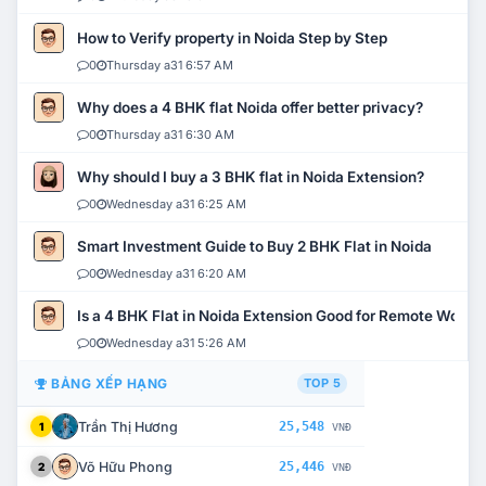
How to Verify property in Noida Step by Step
0
Thursday a31 6:57 AM
Why does a 4 BHK flat Noida offer better privacy?
0
Thursday a31 6:30 AM
Why should I buy a 3 BHK flat in Noida Extension?
0
Wednesday a31 6:25 AM
Smart Investment Guide to Buy 2 BHK Flat in Noida
0
Wednesday a31 6:20 AM
Is a 4 BHK Flat in Noida Extension Good for Remote Work?
0
Wednesday a31 5:26 AM
BẢNG XẾP HẠNG
TOP 5
Trần Thị Hương
25,548
1
VNĐ
Võ Hữu Phong
25,446
2
VNĐ