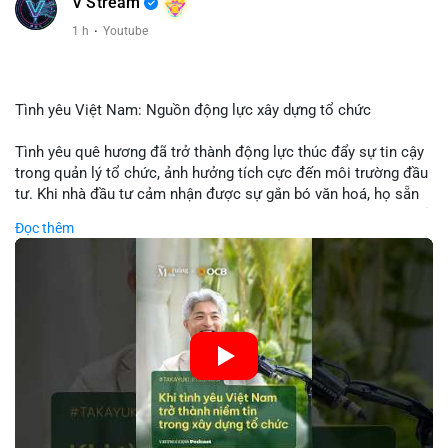
V Stream
1 h
·
Youtube
Tình yêu Việt Nam: Nguồn động lực xây dựng tổ chức
Tình yêu quê hương đã trở thành động lực thúc đẩy sự tin cậy
trong quản lý tổ chức, ảnh hưởng tích cực đến môi trường đầu
tư. Khi nhà đầu tư cảm nhận được sự gắn bó văn hoá, họ sẵn
sàng đầu tư dài hạn vào các doanh nghiệp nội địa, bao gồm cả
Đọc thêm
các công ty blockchain và tiền mã hoá. Sự tăng cường niềm
tin này giúp giảm rủi ro thị trường, cải thiện chi phí vốn và thúc
đẩy sự phát triển bền vững của ngành công nghệ tài chính. Các
nhà quản lý cần khai thác tinh thần này để xây dựng chiến lược
phát triển bền vững và thu hút vốn đầu tư.
🎥 Xem video trực tiếp tại:
Nguồn: VIETSUCCESS