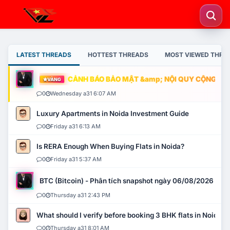
LATEST THREADS
HOTTEST THREADS
MOST VIEWED THRE
CẢNH BÁO BẢO MẬT &amp; NỘI QUY CỘNG ĐỒNG
VÀNG
0
Wednesday a31 6:07 AM
Luxury Apartments in Noida Investment Guide
0
Friday a31 6:13 AM
Is RERA Enough When Buying Flats in Noida?
0
Friday a31 5:37 AM
BTC (Bitcoin) - Phân tích snapshot ngày 06/08/2026
0
Thursday a31 2:43 PM
What should I verify before booking 3 BHK flats in Noida?
0
Thursday a31 8:01 AM