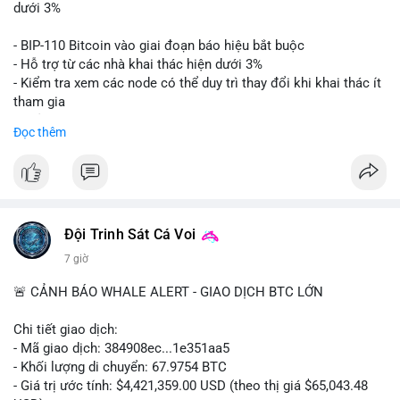
📊 Nguồn: Radar Tâm Lý Thị Trường
giá. Cần theo dõi sát sao bước tiếp theo của dòng tiền này.
dưới 3%
Lời khuyên: Nhà đầu tư nhỏ lẻ nên thận trọng quan sát biến
- BIP-110 Bitcoin vào giai đoạn báo hiệu bắt buộc
động thanh khoản trong 24-48 giờ tới. Tránh hành động theo
- Hỗ trợ từ các nhà khai thác hiện dưới 3%
cảm xúc, hãy chờ xác nhận điểm đến của số BTC này trước khi
- Kiểm tra xem các node có thể duy trì thay đổi khi khai thác ít
điều chỉnh vị thế.
tham gia
- Thảo luận về phương án hard fork dự phòng nếu cần
Đọc thêm
#556btc
#36trusd
#cavoichuyentien
#aplucban
#tichluydaihan
$btc
#btc
#vlikevn
#titanbot
📰 Nguồn: Cointelegraph
Đội Trinh Sát Cá Voi
7 giờ
🚨 CẢNH BÁO WHALE ALERT - GIAO DỊCH BTC LỚN
Chi tiết giao dịch:
- Mã giao dịch: 384908ec...1e351aa5
- Khối lượng di chuyển: 67.9754 BTC
- Giá trị ước tính: $4,421,359.00 USD (theo thị giá $65,043.48