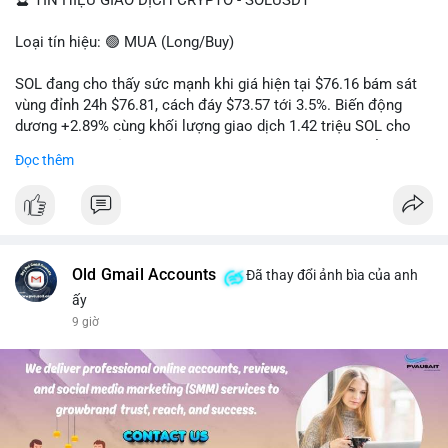
🔮 TÍN HIỆU GIAO DỊCH CRYPTO - SOLUSDT
Loại tín hiệu: 🟢 MUA (Long/Buy)
SOL đang cho thấy sức mạnh khi giá hiện tại $76.16 bám sát
vùng đỉnh 24h $76.81, cách đáy $73.57 tới 3.5%. Biến động
dương +2.89% cùng khối lượng giao dịch 1.42 triệu SOL cho
thấy lực cầu chủ động đang chiếm ưu thế, phe mua kiểm soát
Đọc thêm
hoàn toàn nhịp điều chỉnh.
Khuyến nghị giao dịch cụ thể:
- Vùng Entry: 75.80 - 76.20 (chờ retest vùng kháng cự cũ thành
hỗ trợ)
- Mục tiêu chốt lời: TP1: 77.50, TP2: 78.80
Old Gmail Accounts
Đã thay đổi ảnh bìa của anh
- Cắt lỗ: 74.90 (dưới vùng hỗ trợ gần nhất)
ấy
9 giờ
Quản trị vốn: Khối lượng vào lệnh tối đa 2-3% tài khoản, ưu tiên
chốt 50% vị thế tại TP1 và dời stop loss về điểm hòa vốn.
#solusdt
#longsol
#vung76
#breakoutsol
#lenhmuasol