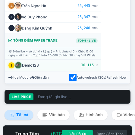
Trần Ngọc Hà
25,445
3
VNĐ
Võ Duy Phong
25,347
4
VNĐ
Đặng Kim Quỳnh
25,246
5
VNĐ
TỔNG ĐIỂM PAPER TRADE
TOP 5 · LIVE
Điểm live = số dư ví + ký quỹ + PnL chưa chốt · Chốt 12:00
ngày cuối tháng · Top 1 trên 20.000 đ nhận 30 ngày VIP Whale.
Demo123
10.115
1
đ
Hide Module
Diễn đàn
Auto-refresh (30s)
Refresh Now
Đang tải giá live...
LIVE PRICE
Tất cả
Văn bản
Hình ảnh
Video
Trung Tâm
(BTC
Biểu Đồ Xu
Danh Sách Theo