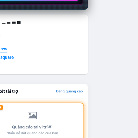
g ▁ ▂ ▃ ▄
t
news
esquare
ết tài trợ
Đăng quảng cáo
1
Quảng cáo tại vị trí #1
Nhấn để đặt quảng cáo của bạn