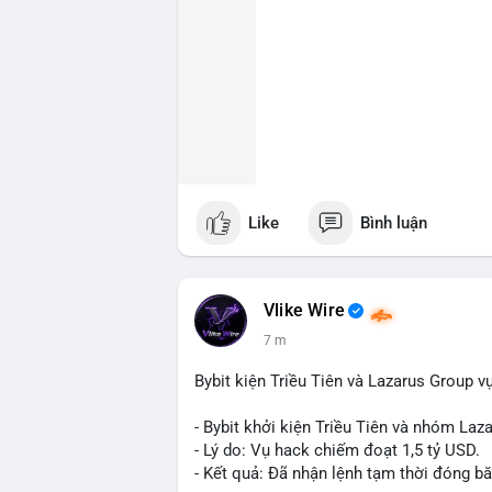
Like
Bình luận
Vlike Wire
7 m
Bybit kiện Triều Tiên và Lazarus Group v
- Bybit khởi kiện Triều Tiên và nhóm Laz
- Lý do: Vụ hack chiếm đoạt 1,5 tỷ USD.
- Kết quả: Đã nhận lệnh tạm thời đóng bă