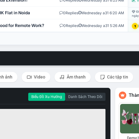
ida Extension?
0
Replies
Wednesday a31 6:25 AM
T
Đi
K Flat in Noida
0
Replies
Wednesday a31 6:20 AM
ngày
 Good for Remote Work?
0
Replies
Wednesday a31 5:26 AM
1
nh ảnh
Video
Âm thanh
Các tập tin
Thàn
Biểu Đồ Xu Hướng
Danh Sách Theo Dõi
Demo1