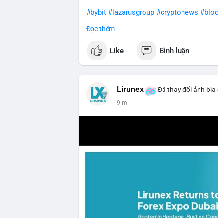
#bybit
#lazarusgroup
#cryptonews
#bloc
Đọc thêm
$btc $eth
Like
Bình luận
#vlikevn
#titanbot
📰 Nguồn: CoinDesk
Lirunex
Đã thay đổi ảnh bìa
9 m