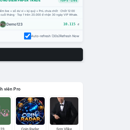
ỔNG ĐIỂM PAPER TRADE
TOP 5 · LIVE
ểm live = số dư ví + ký quỹ + PnL chưa chốt · Chốt 12:00
 cuối tháng · Top 1 trên 20.000 đ nhận 30 ngày VIP Whale.
Demo123
10.115
đ
Auto-refresh (30s)
Refresh Now
h viên Pro
23
Coin Radar
Sơn Vlike