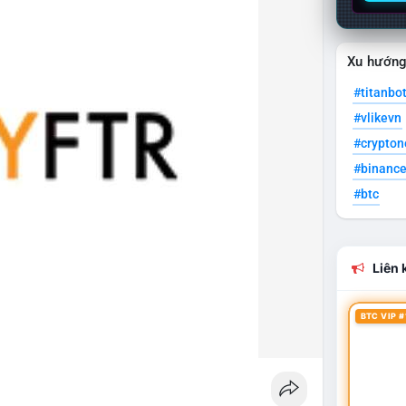
Xu hướn
#titanbo
#vlikevn
#crypto
#binanc
#btc
Liên k
BTC VIP #