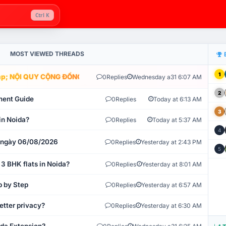
Ctrl K
MOST VIEWED THREADS
1
; NỘI QUY CỘNG ĐỒNG VLIKE.VN: HỆ THỐNG GIÁM SÁT TỰ ĐỘNG V
0
Replies
Wednesday a31 6:07 AM
2
ment Guide
0
Replies
Today at 6:13 AM
3
in Noida?
0
Replies
Today at 5:37 AM
4
t ngày 06/08/2026
0
Replies
Yesterday at 2:43 PM
5
 3 BHK flats in Noida?
0
Replies
Yesterday at 8:01 AM
p by Step
0
Replies
Yesterday at 6:57 AM
etter privacy?
0
Replies
Yesterday at 6:30 AM