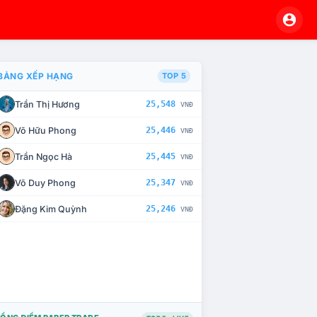
BẢNG XẾP HẠNG
TOP 5
Trần Thị Hương
25,548
VNĐ
À CHẾ TÀI XỬ LÝ VI PHẠM
Võ Hữu Phong
25,446
VNĐ
Trần Ngọc Hà
25,445
VNĐ
Võ Duy Phong
25,347
VNĐ
Đặng Kim Quỳnh
25,246
VNĐ