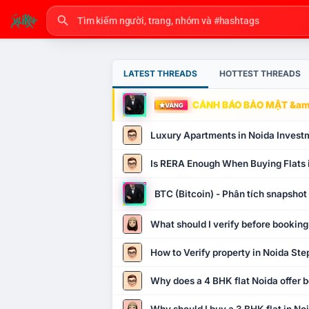
LATEST THREADS
HOTTEST THREADS
CẢNH BÁO BẢO MẬT &amp
VÀNG
Luxury Apartments in Noida Invest
Is RERA Enough When Buying Flats 
BTC (Bitcoin) - Phân tích snapsho
What should I verify before booking
How to Verify property in Noida Ste
Why does a 4 BHK flat Noida offer b