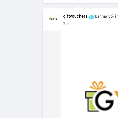
giftvouchers
Đã thay đổi ản
3 m