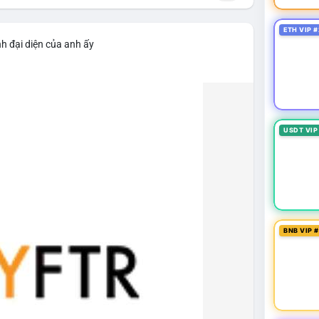
ETH VIP #
h đại diện của anh ấy
USDT VIP
BNB VIP 