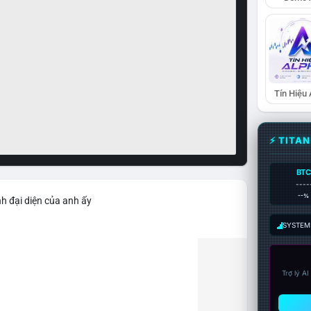
Tín Hiệu
⚡ TITA
BTC
----
--%
h đại diện của anh ấy
SYSTEM:
Trợ lý A