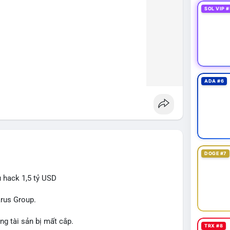
SOL VIP #
ADA #6
DOGE #7
ụ hack 1,5 tỷ USD
arus Group.
ng tài sản bị mất cắp.
TRX #8