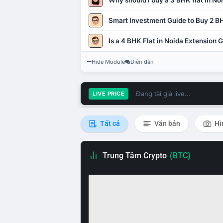
Why should I buy a 3 BHK flat in No
Smart Investment Guide to Buy 2 BH
Is a 4 BHK Flat in Noida Extension
Hide Module
Diễn đàn
Đang tải giá live...
LIVE PRICE
Tất cả
Văn bản
Hì
Trung Tâm Crypto
(BTC)