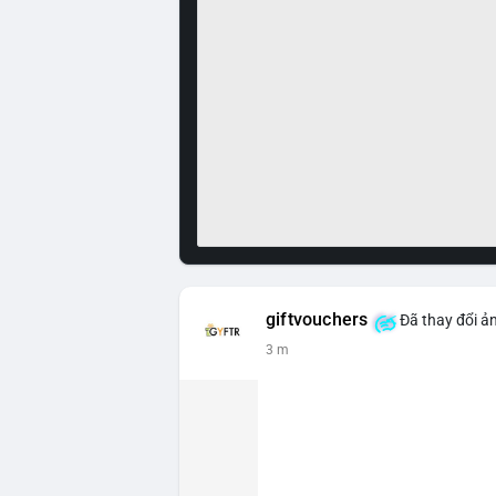
giftvouchers
Đã thay đổi ản
3 m