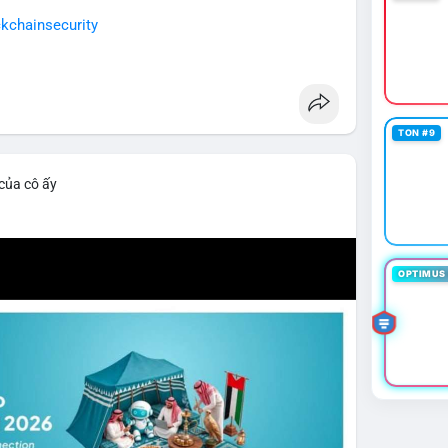
kchainsecurity
TON #9
 của cô ấy
OPTIMUS 