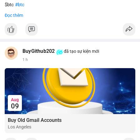
$btc
#btc
Đọc thêm
#vlikevn
#titanbot
📰 Nguồn: CoinDesk
BuyGithub202
đã tạo sự kiện mới
1 h
Aug
09
Buy Old Gmail Accounts
Los Angeles