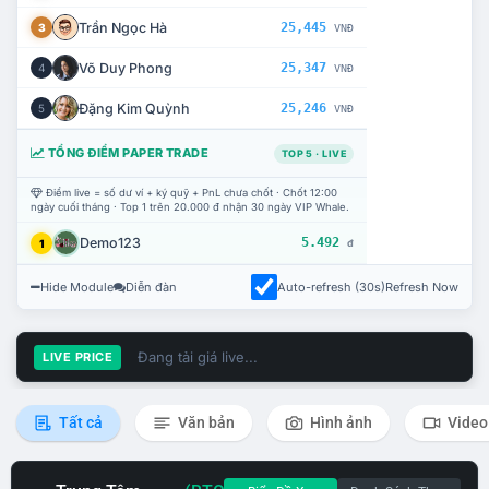
Trần Ngọc Hà
25,445
3
VNĐ
Võ Duy Phong
25,347
4
VNĐ
Đặng Kim Quỳnh
25,246
5
VNĐ
TỔNG ĐIỂM PAPER TRADE
TOP 5 · LIVE
Điểm live = số dư ví + ký quỹ + PnL chưa chốt · Chốt 12:00
ngày cuối tháng · Top 1 trên 20.000 đ nhận 30 ngày VIP Whale.
Demo123
5.492
1
đ
Hide Module
Diễn đàn
Auto-refresh (30s)
Refresh Now
Đang tải giá live...
LIVE PRICE
Tất cả
Văn bản
Hình ảnh
Video