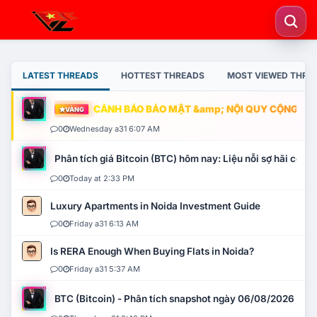
LATEST THREADS
HOTTEST THREADS
MOST VIEWED THRE
CẢNH BÁO BẢO MẬT &amp; NỘI QUY CỘNG ĐỒNG
VÀNG
0
Wednesday a31 6:07 AM
Phân tích giá Bitcoin (BTC) hôm nay: Liệu nỗi sợ hãi có mở 
0
Today at 2:33 PM
Luxury Apartments in Noida Investment Guide
0
Friday a31 6:13 AM
Is RERA Enough When Buying Flats in Noida?
0
Friday a31 5:37 AM
BTC (Bitcoin) - Phân tích snapshot ngày 06/08/2026