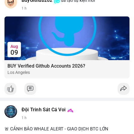
BuyGithub202
đã tạo sự kiện mới
1 h
Aug
09
BUY Verified Github Accounts 2026?
Los Angeles
Đội Trinh Sát Cá Voi
1 h
🚨 CẢNH BÁO WHALE ALERT - GIAO DỊCH BTC LỚN