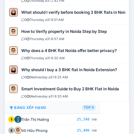
0
Thursday a31 2:43 PM
What should I verify before booking 3 BHK flats in Noida?
0
Thursday a31 8:01 AM
How to Verify property in Noida Step by Step
0
Thursday a31 6:57 AM
Why does a 4 BHK flat Noida offer better privacy?
0
Thursday a31 6:30 AM
Why should I buy a 3 BHK flat in Noida Extension?
0
Wednesday a31 6:25 AM
Smart Investment Guide to Buy 2 BHK Flat in Noida
0
Wednesday a31 6:20 AM
BẢNG XẾP HẠNG
TOP 5
Trần Thị Hương
25,548
1
VNĐ
Võ Hữu Phong
25,446
2
VNĐ