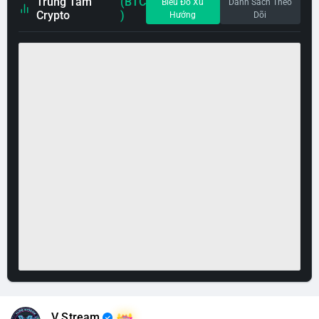
Trung Tâm
(BTC
Biểu Đồ Xu
Danh Sách Theo
Crypto
)
Hướng
Dõi
V Stream