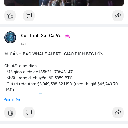
Đội Trinh Sát Cá Voi
28 m
🚨 CẢNH BÁO WHALE ALERT - GIAO DỊCH BTC LỚN
Chi tiết giao dịch:
- Mã giao dịch: ee185b3f...70b43147
- Khối lượng di chuyển: 60.5359 BTC
- Giá trị ước tính: $3,949,588.32 USD (theo thị giá $65,243.70
USD)
- Thời gian: 15:20
1 2026-08-09 UTC
Đọc thêm
Nhận định phân tích:
Khối lượng 60.5 BTC trị giá gần 4 triệu USD được di chuyển
trong phiên giao dịch châu Á. Mức giá $65,243 đang nằm gần
vùng kháng cự ngắn hạn, động thái này có thể là bước chuẩn bị