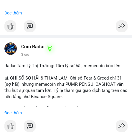
$btc $eth
Đọc thêm
#vlikevn
#titanbot
📰 Nguồn: CoinDesk
Coin Radar
3 giờ
Radar Tâm Lý Thị Trường: Tâm lý sợ hãi, memecoin bốc lên
📊 CHỈ SỐ SỢ HÃI & THAM LAM: Chỉ số Fear & Greed chỉ 31
(sợ hãi), nhưng memecoin như PUMP, PENGU, CASHCAT vẫn
thu hút sự quan tâm lớn. Tỷ lệ tham gia giao dịch tăng trên các
nền tảng như Binance Square.
📈 XU HƯỚNG TÌM KIẾM & THẢO LUẬN: TUT, PUMP, PENGU,
Đọc thêm
CASHCAT, SUI, TAO xuất hiện nhiều trong tìm kiếm Việt Nam
và quốc tế. Chủ đề "tăng giá nhanh" và "bài toán mới" là chủ đề
hấp dẫn. Bàn tán về SPCX và SAGA cũng hấp dẫn.