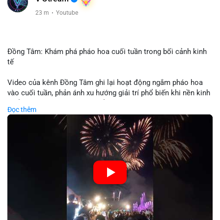
23 m
·
Youtube
Đồng Tâm: Khám phá pháo hoa cuối tuần trong bối cảnh kinh
tế
Video của kênh Đồng Tâm ghi lại hoạt động ngắm pháo hoa
vào cuối tuần, phản ánh xu hướng giải trí phổ biến khi nền kinh
tế ổn định. Sự kiện này có thể cho thấy người tiêu dùng ưu tiên
Đọc thêm
trải nghiệm hơn là đầu tư vào tài sản vật chất. Trong bối cảnh
lãi suất ổn định và thị trường crypto ổn định, hoạt động giải trí
như vậy thường tăng trưởng khi người dân có khả năng chi
tiêu. Tuy nhiên, sự ưu tiên giải trí có thể ảnh hưởng đến tỷ lệ
tiết kiệm hoặc đầu tư vào crypto nếu người tiêu dùng chuyển
hướng ngân sách.
🎥 Xem video trực tiếp tại:
Nguồn: Đồng Tâm