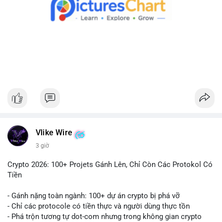
hành động theo cảm xúc. Nếu chuyển sang ví lạnh, đây là tín
hiệu tích cực cho xu hướng dài hạn.
#1756513btc
#vilanh
#tichluydaihan
#giaodichlon
#mempoolbtc
Vlike Wire
3 giờ
Crypto 2026: 100+ Projets Gánh Lên, Chỉ Còn Các Protokol Có
Tiền
- Gánh nặng toàn ngành: 100+ dự án crypto bị phá vỡ
- Chỉ các protocole có tiền thực và người dùng thực tồn
- Phá trộn tương tự dot-com nhưng trong không gian crypto