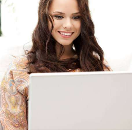
Lightning bị rút tiền và đã chặn truy cập từ xa để ngăn rủi ro.
- Quy định & Pháp lý: Brazil công bố quy định mới có hiệu lực
từ 1/1/2027, yêu cầu tạm dừng 24h đối với các giao dịch
crypto trên 10.000 USD chuyển sang nhà cung cấp nước ngoài
hoặc ví tự quản. Fork BIP-110 của Bitcoin khai thác thành công
2 block rồi dừng do thiếu hashpower, khoảng cách giữa các
block kéo dài nhiều giờ.
Lời khuyên từ chuyên gia: Thị trường đang trong giai đoạn tích
lũy với tâm lý sợ hãi chiếm ưu thế. Nhà đầu tư nên tránh
FOMO, tập trung quản trị rủi ro và chờ đợi tín hiệu rõ ràng hơn
từ dòng vốn ETF (tuần tốt nhất kể từ tháng 4 với 1 tỷ USD)
trước khi gia tăng vị thế.
Xem chi tiết các bài viết đầy đủ tại dòng thời gian của Vlike.vn!
#whalealertbtc
#feargreedindex
#bip110fork
#brazilcryptoregulation
#defitvl