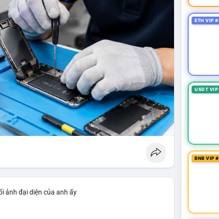
ETH VIP #
USDT VIP
BNB VIP 
i ảnh đại diện của anh ấy