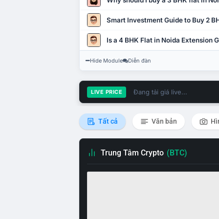
Why should I buy a 3 BHK flat in No
Smart Investment Guide to Buy 2 BH
Is a 4 BHK Flat in Noida Extension
Hide Module
Diễn đàn
Đang tải giá live...
LIVE PRICE
Tất cả
Văn bản
Hì
Trung Tâm Crypto
(BTC)