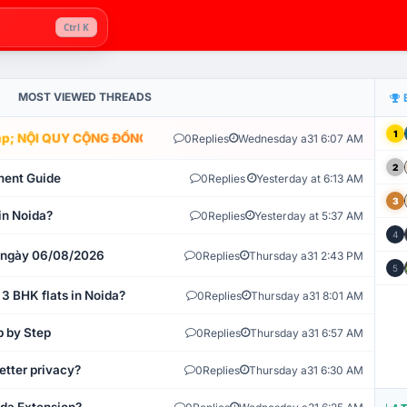
Ctrl K
MOST VIEWED THREADS
1
; NỘI QUY CỘNG ĐỒNG VLIKE.VN: HỆ THỐNG GIÁM SÁT TỰ ĐỘNG V
0
Replies
Wednesday a31 6:07 AM
2
ment Guide
0
Replies
Yesterday at 6:13 AM
3
in Noida?
0
Replies
Yesterday at 5:37 AM
4
t ngày 06/08/2026
0
Replies
Thursday a31 2:43 PM
5
 3 BHK flats in Noida?
0
Replies
Thursday a31 8:01 AM
p by Step
0
Replies
Thursday a31 6:57 AM
etter privacy?
0
Replies
Thursday a31 6:30 AM