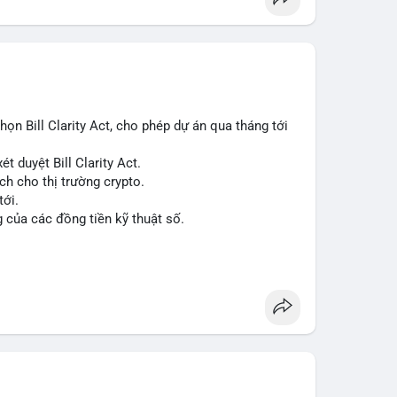
n Bill Clarity Act, cho phép dự án qua tháng tới
t duyệt Bill Clarity Act.
ch cho thị trường crypto.
tới.
g của các đồng tiền kỹ thuật số.
n
#ussenate
#clarityact