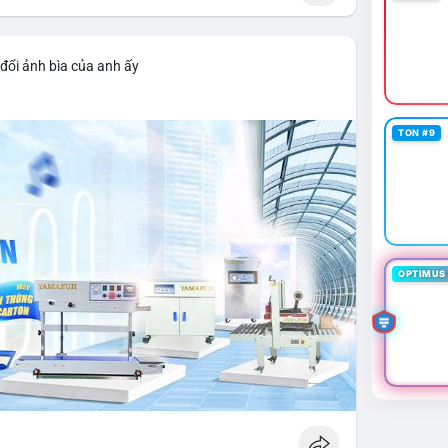
đổi ảnh bìa của anh ấy
TON #9
OPTIMUS 