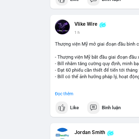
Vlike Wire
1 h
Thượng viện Mỹ mở giai đoạn đầu bình chọ
- Thượng viện Mỹ bắt đầu giai đoạn đầu xé
- Bill nhằm tăng cường quy định, minh bạ
- Đạt 60 phiếu cần thiết để tiến tới tháng 
- Bill có thể ảnh hưởng pháp lý, hoạt độn
#binancesquare
#cryptonews
#regulatio
Đọc thêm
$btc $eth
Like
Bình luận
#vlikevn
#titanbot
📰 Nguồn: CoinDesk
Jordan Smith