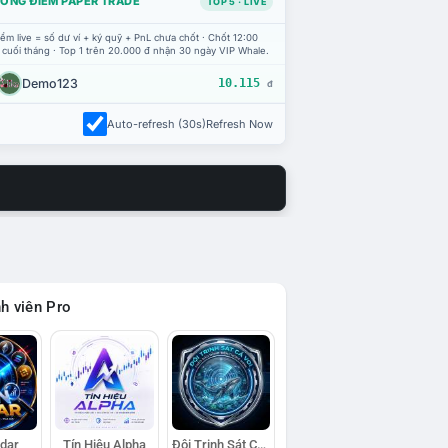
ỔNG ĐIỂM PAPER TRADE
TOP 5 · LIVE
ểm live = số dư ví + ký quỹ + PnL chưa chốt · Chốt 12:00
 cuối tháng · Top 1 trên 20.000 đ nhận 30 ngày VIP Whale.
Demo123
10.115
đ
Auto-refresh (30s)
Refresh Now
h viên Pro
adar
Tín Hiệu Alpha
Đội Trinh Sát Cá Voi