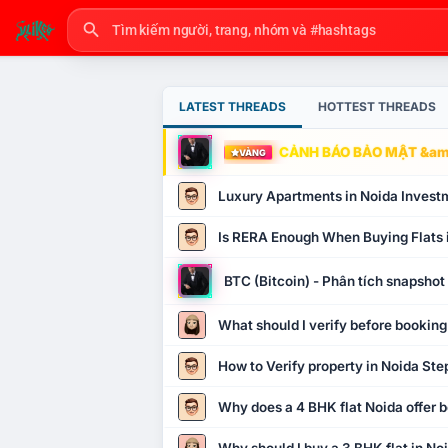
LATEST THREADS
HOTTEST THREADS
CẢNH BÁO BẢO MẬT &amp
VÀNG
Luxury Apartments in Noida Invest
Is RERA Enough When Buying Flats 
BTC (Bitcoin) - Phân tích snapsho
What should I verify before booking
How to Verify property in Noida Ste
Why does a 4 BHK flat Noida offer b