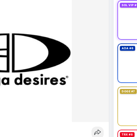
SOL VIP #
ADA #6
DOGE #7
TRX #8