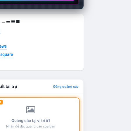
g ▁ ▂ ▃ ▄
t
news
esquare
ết tài trợ
Đăng quảng cáo
1
Quảng cáo tại vị trí #1
Nhấn để đặt quảng cáo của bạn