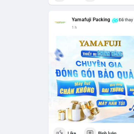
Yamafuji Packing
Đã thay 
1 h
Like
Bình luận