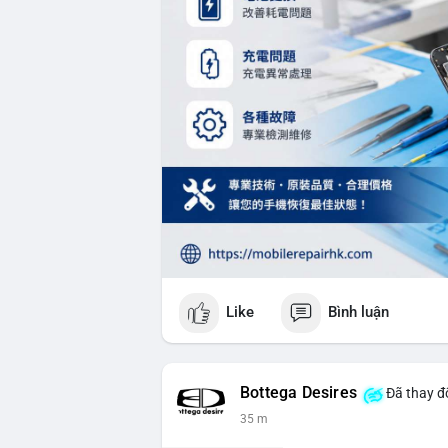
Like
Bình luận
Bottega Desires
Đã thay đổ
35 m