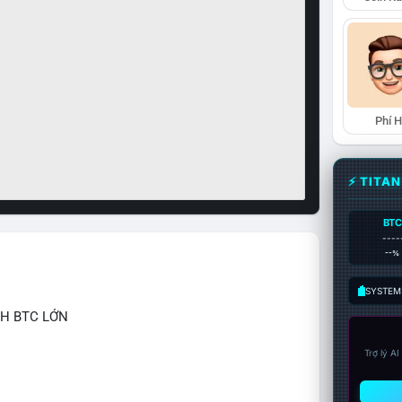
Phí 
⚡ TITA
BTC
----
--%
SYSTEM:
CH BTC LỚN
Trợ lý A