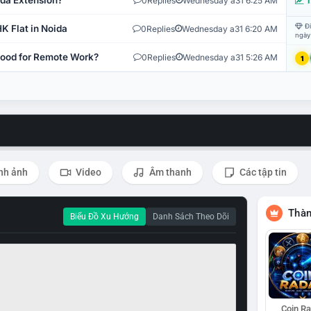
ida Extension?
0
Replies
Wednesday a31 6:25 AM
T
Đi
K Flat in Noida
0
Replies
Wednesday a31 6:20 AM
ngày
 Good for Remote Work?
0
Replies
Wednesday a31 5:26 AM
1
nh ảnh
Video
Âm thanh
Các tập tin
Thàn
Biểu Đồ Xu Hướng
Danh Sách Theo Dõi
Coin R