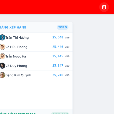
BẢNG XẾP HẠNG
TOP 5
Trần Thị Hương
25,548
VNĐ
À CHẾ TÀI XỬ LÝ VI PHẠM
Võ Hữu Phong
25,446
VNĐ
Trần Ngọc Hà
25,445
VNĐ
Võ Duy Phong
25,347
VNĐ
Đặng Kim Quỳnh
25,246
VNĐ