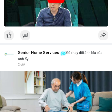
#52.8821BTC
#whalemove
#vilanh
#btcmempool
#3.4TrieuUSD
Senior Home Services
Đã thay đổi ảnh bìa của
anh ấy
2 giờ