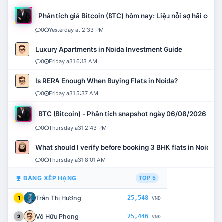
Phân tích giá Bitcoin (BTC) hôm nay: Liệu nỗi sợ hãi có mở 
0
Yesterday at 2:33 PM
Luxury Apartments in Noida Investment Guide
0
Friday a31 6:13 AM
Is RERA Enough When Buying Flats in Noida?
0
Friday a31 5:37 AM
BTC (Bitcoin) - Phân tích snapshot ngày 06/08/2026
0
Thursday a31 2:43 PM
What should I verify before booking 3 BHK flats in Noida?
0
Thursday a31 8:01 AM
BẢNG XẾP HẠNG
TOP 5
Trần Thị Hương
25,548
1
VNĐ
Võ Hữu Phong
25,446
2
VNĐ