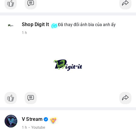
Shop Digit It
Đã thay đổi ảnh bìa của anh ấy
1 h
V Stream
1 h
·
Youtube