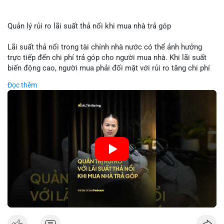
Quản lý rủi ro lãi suất thả nổi khi mua nhà trả góp
Lãi suất thả nổi trong tài chính nhà nước có thể ảnh hưởng
trực tiếp đến chi phí trả góp cho người mua nhà. Khi lãi suất
biến động cao, người mua phải đối mặt với rủi ro tăng chi phí
trả nợ không ngờ. Quản lý rủi ro cần bao gồm phân tích xu
Đọc thêm
hướng lãi suất, lựa chọn sản phẩm trả góp có tính bảo hiểm,
hoặc sử dụng tài chính cá nhân để ổn định chi phí. Các nhà
đầu tư cần theo dõi chính sách tiền tệ để đưa ra quyết định
mua nhà phù hợp.
🎥 Xem video trực tiếp tại:
Nguồn: VIETSUCCESS