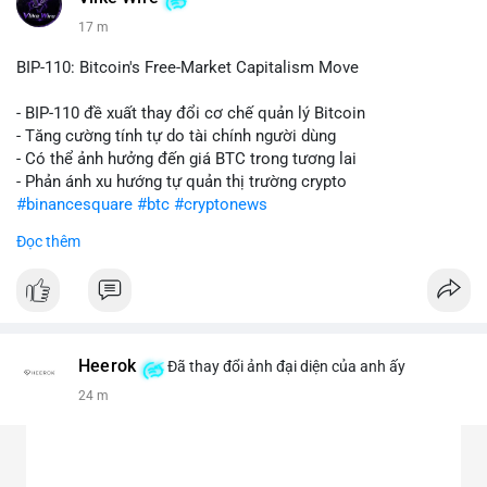
17 m
BIP-110: Bitcoin's Free-Market Capitalism Move
- BIP-110 đề xuất thay đổi cơ chế quản lý Bitcoin
- Tăng cường tính tự do tài chính người dùng
- Có thể ảnh hưởng đến giá BTC trong tương lai
- Phản ánh xu hướng tự quản thị trường crypto
#binancesquare
#btc
#cryptonews
Đọc thêm
$btc
#vlikevn
#titanbot
📰 Nguồn: CoinDesk
Heerok
Đã thay đổi ảnh đại diện của anh ấy
24 m