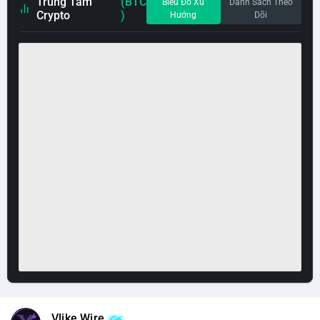
Trung Tâm
(BTC
Biểu Đồ Xu
Danh Sách Theo
Crypto
)
Hướng
Dõi
Vlike Wire