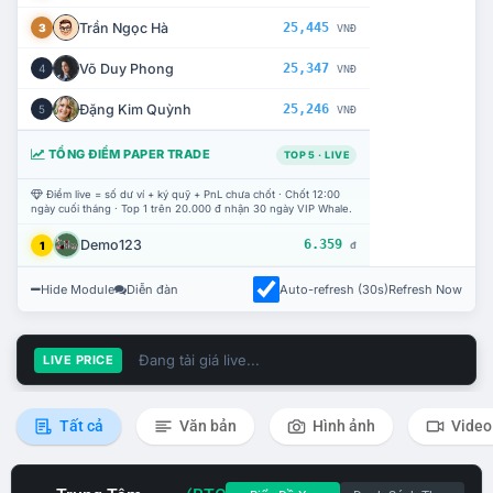
Trần Ngọc Hà
25,445
3
VNĐ
Võ Duy Phong
25,347
4
VNĐ
Đặng Kim Quỳnh
25,246
5
VNĐ
TỔNG ĐIỂM PAPER TRADE
TOP 5 · LIVE
Điểm live = số dư ví + ký quỹ + PnL chưa chốt · Chốt 12:00
ngày cuối tháng · Top 1 trên 20.000 đ nhận 30 ngày VIP Whale.
Demo123
6.359
1
đ
Hide Module
Diễn đàn
Auto-refresh (30s)
Refresh Now
Đang tải giá live...
LIVE PRICE
Tất cả
Văn bản
Hình ảnh
Video