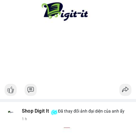
cho xu hướng dài hạn. Ngược lại, nếu tiền chuyển lên sàn, hãy
thận trọng với khả năng điều chỉnh giá ngắn hạn.
#13dot1743btc
#vilanh
#chuyennoibo
#mempoolbtc
#dongtienlon
Shop Digit It
Đã thay đổi ảnh đại diện của anh ấy
1 h