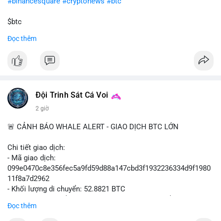
#binancesquare
#cryptonews
#btc
$btc
Đọc thêm
#vlikevn
#titanbot
📰 Nguồn: Cointelegraph
Đội Trinh Sát Cá Voi
2 giờ
🚨 CẢNH BÁO WHALE ALERT - GIAO DỊCH BTC LỚN
Chi tiết giao dịch:
- Mã giao dịch:
099e0470c8e356fec5a9fd59d88a147cbd3f1932236334d9f1980
11f8a7d2962
- Khối lượng di chuyển: 52.8821 BTC
- Giá trị ước tính: $3,434,742.21 USD (theo thị giá $64,951.00
Đọc thêm
USD)
- Thời gian: 13:19:49 2026-08-10 UTC