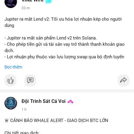
Vlike Wire
33 m
Jupiter ra mắt Lend v2: Tối ưu hóa lợi nhuận kép cho người
dùng
- Jupiter ra mắt sản phẩm Lend v2 trên Solana.
- Cho phép tiền gửi và tài sản vay trở thành thanh khoản giao
dịch.
- Lợi nhuận phụ thuộc vào lưu lượng swap qua bộ định tuyến
(router) của Jupiter.
Đọc thêm
- Tăng hiệu quả sử dụng vốn cho người dùng.
#solana
#jupiter
#sol
#defi
#binancesquare
$sol
Đội Trinh Sát Cá Voi
#vlikevn
#titanbot
1 h
📰 Nguồn: CoinDesk
🚨 CẢNH BÁO WHALE ALERT - GIAO DỊCH BTC LỚN
Chi tiết giao dịch: