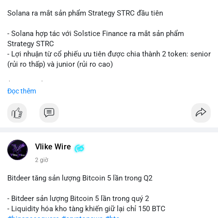
📰 Nguồn: CoinDesk
Solana ra mắt sản phẩm Strategy STRC đầu tiên
- Solana hợp tác với Solstice Finance ra mắt sản phẩm
Strategy STRC
- Lợi nhuận từ cổ phiếu ưu tiên được chia thành 2 token: senior
(rủi ro thấp) và junior (rủi ro cao)
$sol
#sol
$strc
#strc
Đọc thêm
#vlikevn
#titanbot
📰 Nguồn: CoinDesk
Vlike Wire
2 giờ
Bitdeer tăng sản lượng Bitcoin 5 lần trong Q2
- Bitdeer sản lượng Bitcoin 5 lần trong quý 2
- Liquidity hóa kho tàng khiến giữ lại chỉ 150 BTC