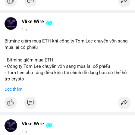
Vlike Wire
1 h
Bitmine giảm mua ETH khi công ty Tom Lee chuyển vốn sang
mua lại cổ phiếu
- Bitmine giảm mua ETH
- Công ty Tom Lee chuyển vốn sang mua lại cổ phiếu
- Tom Lee cho rằng điều kiện tài chính dễ dàng hơn có thể hỗ
trợ crypto
- CLARITY Act không đạt thăm dò trong Thượng viện trước kỳ
Đọc thêm
nghỉ tháng 8
#binancesquare
#cryptonews
#eth
$eth
Vlike Wire
#vlikevn
#titanbot
1 h