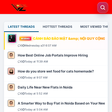
LATEST THREADS
HOTTEST THREADS
MOST VIEWED THRE
CẢNH BÁO BẢO MẬT &amp; NỘI QUY CỘNG ĐỒNG
VÀNG
0
Wednesday a31 6:07 AM
How Best Online Job Portals Improve Hiring
0
Today at 11:39 AM
How do you store wet food for cats homemade?
0
Today at 9:07 AM
Daily Life Near New Flats in Noida
0
Today at 5:52 AM
A Smarter Way to Buy Flat in Noida Based on Your Needs
0
Today at 5:04 AM