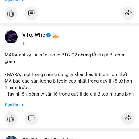
mục chứng chỉ cho tài sản số tại Mỹ.
- Sự trì hoãn có thể ảnh hưởng đến sự tin tưởng của nhà đầu tư
và phát triển thị trường crypto tại Mỹ.
$btc $eth
Vlike Wire
#vlikevn
#titanbot
1 h
📰 Nguồn: CoinDesk
MARA ghi kỷ lục sản lượng BTC Q2 nhưng lỗ vì giá Bitcoin
giảm
- MARA, một trong những công ty khai thác Bitcoin lớn nhất
Mỹ, báo cáo sản lượng Bitcoin cao nhất trong quý II kể từ hơn
1 năm trước.
- Tuy nhiên, công ty vẫn lỗ trong quý II do giá Bitcoin trung bình
giảm 28% so với cùng kỳ năm trước.
Đọc thêm
- Sự tăng sản lượng không đủ bù đắp cho sự suy giảm giá trị
của Bitcoin, ảnh hưởng trực tiếp đến doanh thu và lợi nhuận.
$btc
#btc