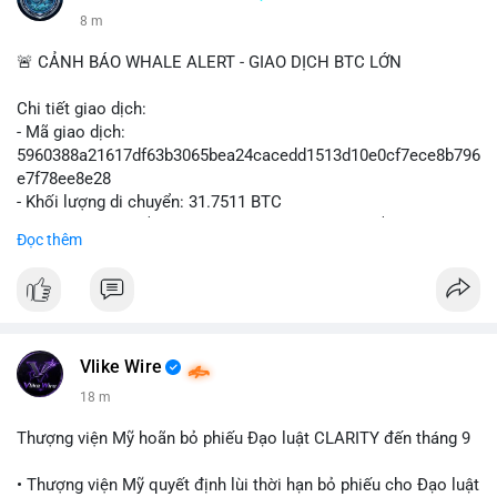
8 m
🚨 CẢNH BÁO WHALE ALERT - GIAO DỊCH BTC LỚN
Chi tiết giao dịch:
- Mã giao dịch:
5960388a21617df63b3065bea24cacedd1513d10e0cf7ece8b796
e7f78ee8e28
- Khối lượng di chuyển: 31.7511 BTC
- Giá trị ước tính: $2,042,300.50 USD (theo thị giá $64,322.12
Đọc thêm
USD)
- Thời gian: 03:19:19 2
Vlike Wire
18 m
Thượng viện Mỹ hoãn bỏ phiếu Đạo luật CLARITY đến tháng 9
• Thượng viện Mỹ quyết định lùi thời hạn bỏ phiếu cho Đạo luật