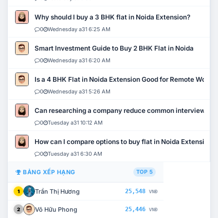
Why should I buy a 3 BHK flat in Noida Extension?
0
Wednesday a31 6:25 AM
Smart Investment Guide to Buy 2 BHK Flat in Noida
0
Wednesday a31 6:20 AM
Is a 4 BHK Flat in Noida Extension Good for Remote Work?
0
Wednesday a31 5:26 AM
Can researching a company reduce common interview mi
0
Tuesday a31 10:12 AM
How can I compare options to buy flat in Noida Extension?
0
Tuesday a31 6:30 AM
BẢNG XẾP HẠNG
TOP 5
Trần Thị Hương
25,548
1
VNĐ
Võ Hữu Phong
25,446
2
VNĐ