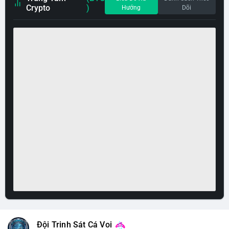
Crypto
)
Hướng
Dõi
Đội Trinh Sát Cá Voi