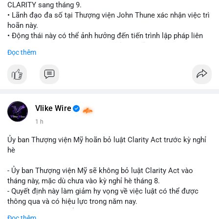
CLARITY sang tháng 9.
• Lãnh đạo đa số tại Thượng viện John Thune xác nhận việc trì
hoãn này.
• Động thái này có thể ảnh hưởng đến tiến trình lập pháp liên
quan đến khung pháp lý tiền điện tử tại Mỹ.
Đọc thêm
$btc $eth
#vlikevn
#titanbot
📰 Nguồn: Cointelegraph
Vlike Wire
1 h
Ủy ban Thượng viện Mỹ hoãn bỏ luật Clarity Act trước kỳ nghỉ
hè
- Ủy ban Thượng viện Mỹ sẽ không bỏ luật Clarity Act vào
tháng này, mặc dù chưa vào kỳ nghỉ hè tháng 8.
- Quyết định này làm giảm hy vọng về việc luật có thể được
thông qua và có hiệu lực trong năm nay.
- Luật Clarity Act nhằm cung cấp quy định rõ ràng hơn về danh
Đọc thêm