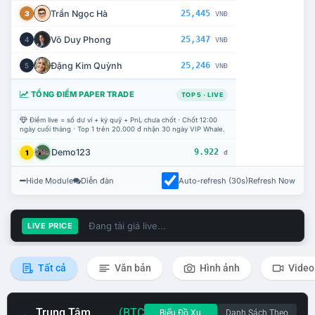
Trần Ngọc Hà
25,445
3
VNĐ
Võ Duy Phong
25,347
4
VNĐ
Đặng Kim Quỳnh
25,246
5
VNĐ
TỔNG ĐIỂM PAPER TRADE
TOP 5 · LIVE
Điểm live = số dư ví + ký quỹ + PnL chưa chốt · Chốt 12:00
ngày cuối tháng · Top 1 trên 20.000 đ nhận 30 ngày VIP Whale.
Demo123
9.922
1
đ
Hide Module
Diễn đàn
Auto-refresh (30s)
Refresh Now
Đang tải giá live...
LIVE PRICE
Tất cả
Văn bản
Hình ảnh
Video
Trung Tâm
(BTC
Biểu Đồ Xu
Danh Sách Theo