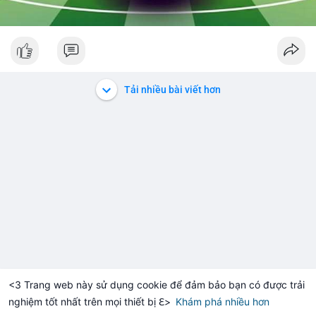
Tải nhiều bài viết hơn
<3 Trang web này sử dụng cookie để đảm bảo bạn có được trải
nghiệm tốt nhất trên mọi thiết bị ℇ>
Khám phá nhiều hơn
Solana
BNB
1,901.64
$72.75
+0.23%
SOL
-1.06%
BNB