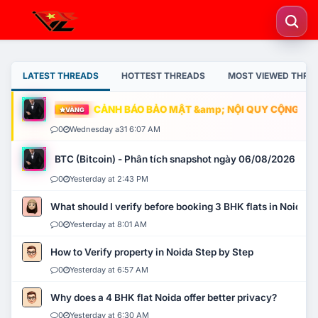
LATEST THREADS
HOTTEST THREADS
MOST VIEWED THRE
CẢNH BÁO BẢO MẬT &amp; NỘI QUY CỘNG ĐỒNG
VÀNG
0
Wednesday a31 6:07 AM
BTC (Bitcoin) - Phân tích snapshot ngày 06/08/2026
0
Yesterday at 2:43 PM
What should I verify before booking 3 BHK flats in Noida?
0
Yesterday at 8:01 AM
How to Verify property in Noida Step by Step
0
Yesterday at 6:57 AM
Why does a 4 BHK flat Noida offer better privacy?
0
Yesterday at 6:30 AM