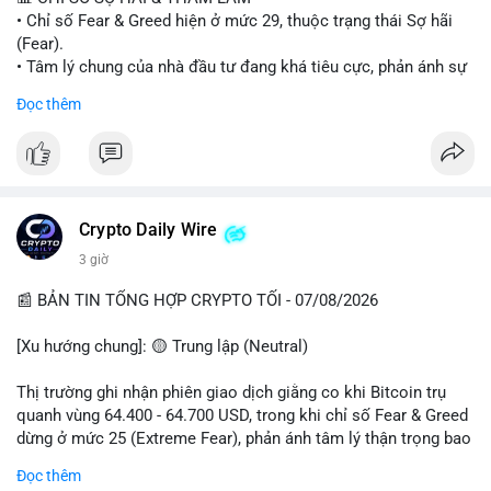
• Chỉ số Fear & Greed hiện ở mức 29, thuộc trạng thái Sợ hãi
#vlikevn
#titanbot
(Fear).
• Tâm lý chung của nhà đầu tư đang khá tiêu cực, phản ánh sự
📰 Nguồn: Cointelegraph
thận trọng cao độ trước các biến động thị trường.
Đọc thêm
📈 XU HƯỚNG TÌM KIẾM & THẢO LUẬN
• CoinGecko Trending: Plume (PLUME), Cash Cat (CASHCAT),
Biconomy (BICO), Hashflow (HFT), Ondo (ONDO), StonkBroker
(STONKBROKER), (PUMP).
• LunarCrush Trending: Ethereum, Solana, Dogecoin, Polkadot,
Crypto Daily Wire
Chainlink.
3 giờ
• Google Trends Việt Nam: Các chủ đề về bóng đá (Man Utd,
Viettel) và các từ khóa đời sống khác đang chiếm ưu thế.
📰 BẢN TIN TỔNG HỢP CRYPTO TỐI - 07/08/2026
💬 DÒNG CHẢY TIN TỨC & TRUYỀN THÔNG
[Xu hướng chung]: 🟡 Trung lập (Neutral)
• Tin tức pháp lý: Tòa phúc thẩm Hoa Kỳ giữ nguyên bản án 25
năm tù đối với Sam Bankman-Fried (FTX).
Thị trường ghi nhận phiên giao dịch giằng co khi Bitcoin trụ
• Tin tức vĩ mô: Cảnh báo về tình trạng stagflation (lạm phát
quanh vùng 64.400 - 64.700 USD, trong khi chỉ số Fear & Greed
đình trệ) từ dữ liệu PMI của Mỹ; thu nhập của người Mỹ đang
dừng ở mức 25 (Extreme Fear), phản ánh tâm lý thận trọng bao
chịu áp lực lớn.
trùm giới đầu tư.
Đọc thêm
• Tin tức Binance: Binance chuẩn bị nâng cấp dịch vụ giao dịch